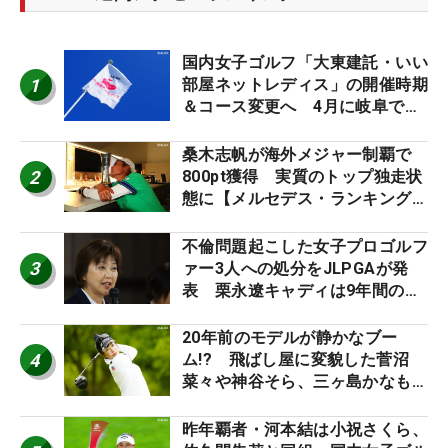
国内女子ゴルフ「大東建託・いい
1
部屋ネットレディス」の開催時期
＆コース変更へ 4月に岐阜で開
催
桑木志帆が海外メジャー制覇で
2
800pt獲得 実質のトップ独走状
態に【メルセデス・ランキング番
外編】
不倫問題起こした女子プロゴルフ
3
ァー3人への処分をJLPGAが発
表 栗永遼キャディは9年間の立
ち入り禁止
20年前のモデルが静かなブー
4
ム!? 飛ばし屋に変貌した菅沼
菜々や神谷そら、三ヶ島かなも使
う“名器”が人気な理由【ツアープ
ロたちの“飛ばしギア”】
昨年覇者・河本結は小祝さくら、