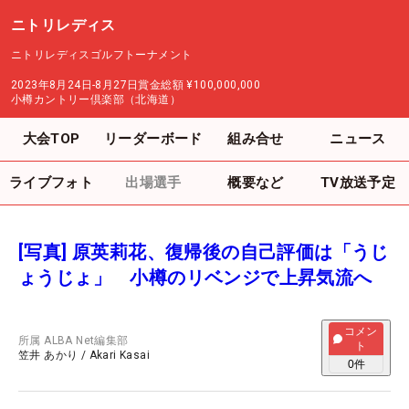
ニトリレディス
ニトリレディスゴルフトーナメント
2023年8月24日-8月27日
賞金総額
¥100,000,000
小樽カントリー倶楽部（北海道）
大会TOP
リーダーボード
組み合せ
ニュース
ライブフォト
出場選手
概要など
TV放送予定
[写真] 原英莉花、復帰後の自己評価は「うじ
ょうじょ」 小樽のリベンジで上昇気流へ
コメン
所属
ALBA Net編集部
ト
笠井 あかり
/
Akari Kasai
0
件