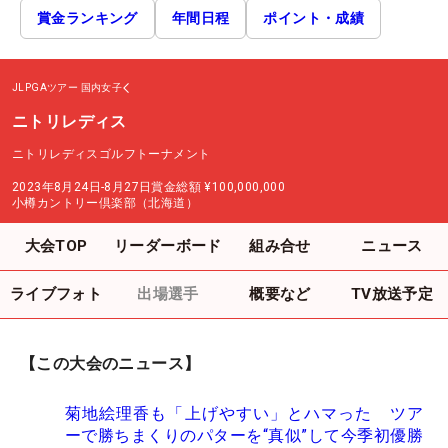
賞金ランキング
年間日程
ポイント・成績
JLPGAツアー
国内女子
ニトリレディス
ニトリレディスゴルフトーナメント
2023年8月24日-8月27日
賞金総額
¥100,000,000
小樽カントリー倶楽部（北海道）
大会TOP
リーダーボード
組み合せ
ニュース
ライブフォト
出場選手
概要など
TV放送予定
【この大会のニュース】
菊地絵理香も「上げやすい」とハマった ツア
ーで勝ちまくりのパターを“真似”して今季初優勝