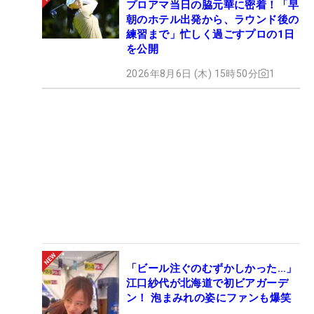
プロアマ当日の脇元華に密着！「早
朝のホテル出発から、ラウンド後の
練習まで」忙しく過ごすプロの1日
を公開
2026年8月6日 (木) 15時50分
1
「ビール注ぐのむずかしかった…」
江口紗代が北海道で初ビアガーデ
ン！ 泡まみれの姿にファンも爆笑