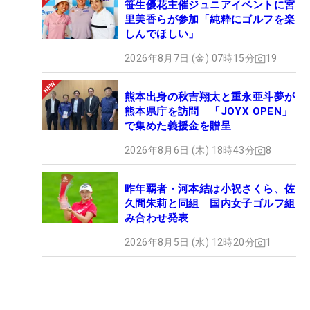
笹生優花主催ジュニアイベントに宮
里美香らが参加「純粋にゴルフを楽
しんでほしい」
2026年8月7日 (金) 07時15分
19
熊本出身の秋吉翔太と重永亜斗夢が
熊本県庁を訪問 「JOYX OPEN」
で集めた義援金を贈呈
2026年8月6日 (木) 18時43分
8
昨年覇者・河本結は小祝さくら、佐
久間朱莉と同組 国内女子ゴルフ組
み合わせ発表
2026年8月5日 (水) 12時20分
1