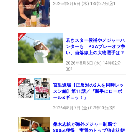
2026年8月6日 (木) 13時27分
1
若きスター候補やメジャーハ
ンターも PGAプレーオフ争
い、当落線上の大物選手は？
2026年8月6日 (木) 14時02分
1
宮里道場【正反対の2人を同時レッ
スン編】第11話／『勝手にローボ
ール&ギュッ！』
2026年8月7日 (金) 07時00分
9
桑木志帆が海外メジャー制覇で
800pt獲得 実質のトップ独走状態