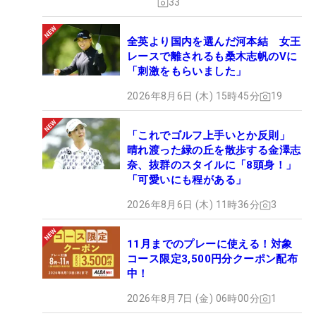
33
全英より国内を選んだ河本結 女王
レースで離されるも桑木志帆のVに
「刺激をもらいました」
2026年8月6日 (木) 15時45分
19
「これでゴルフ上手いとか反則」
晴れ渡った緑の丘を散歩する金澤志
奈、抜群のスタイルに「8頭身！」
「可愛いにも程がある」
2026年8月6日 (木) 11時36分
3
11月までのプレーに使える！対象
コース限定3,500円分クーポン配布
中！
2026年8月7日 (金) 06時00分
1