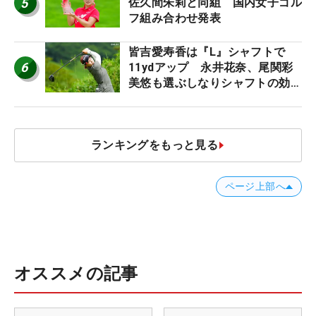
5
佐久間朱莉と同組 国内女子ゴル
フ組み合わせ発表
皆吉愛寿香は『L』シャフトで
6
11ydアップ 永井花奈、尾関彩
美悠も選ぶしなりシャフトの効果
【ツアープロたちの“飛ばしギ
ア”】
ランキングをもっと見る
ページ上部へ
オススメの記事