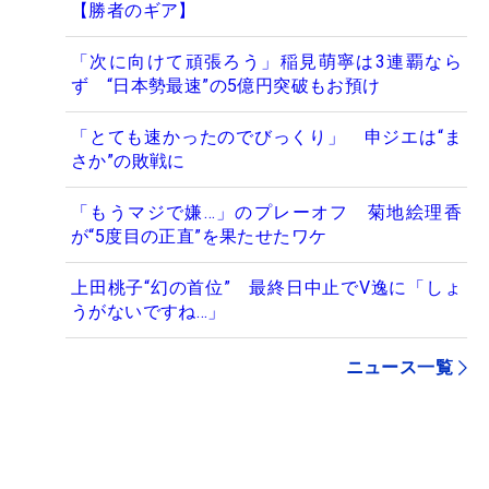
【勝者のギア】
「次に向けて頑張ろう」稲見萌寧は3連覇なら
ず “日本勢最速”の5億円突破もお預け
「とても速かったのでびっくり」 申ジエは“ま
さか”の敗戦に
「もうマジで嫌…」のプレーオフ 菊地絵理香
が“5度目の正直”を果たせたワケ
上田桃子“幻の首位” 最終日中止でV逸に「しょ
うがないですね…」
ニュース一覧