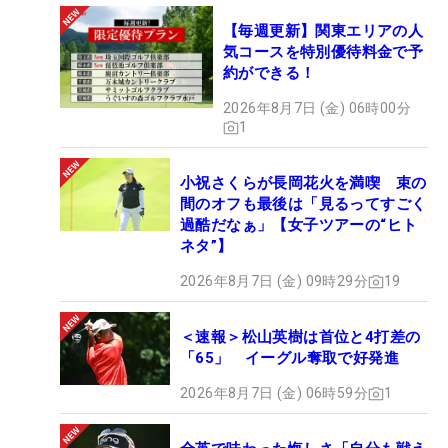
【毎週更新】関東エリアの人
気コースを特別優待料金で予
約ができる！
2026年8月7日 (金) 06時00分
1
小祝さくらが長岡花火を満喫 束の
間のオフも最後は「見るってすごく
過酷だなぁ」【女子ツアーの“ヒト
ネタ”】
2026年8月7日 (金) 09時29分
19
＜速報＞松山英樹は首位と4打差の
「65」 イーグル奪取で好発進
2026年8月7日 (金) 06時59分
1