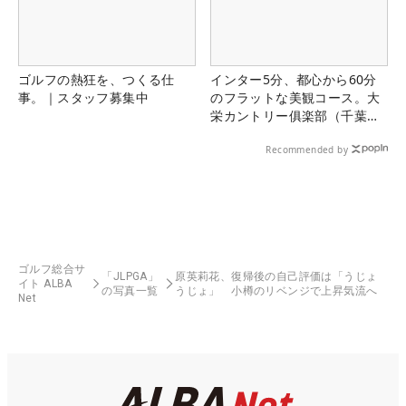
ゴルフの熱狂を、つくる仕
インター5分、都心から60分
事。｜スタッフ募集中
のフラットな美観コース。大
栄カントリー俱楽部（千葉
県）
Recommended by
ゴルフ総合サ
「JLPGA」
原英莉花、復帰後の自己評価は「うじょ
イト ALBA
の写真一覧
うじょ」 小樽のリベンジで上昇気流へ
Net