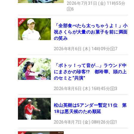
2026年7月31日 (金) 11時55分
6
「全部食べたら太っちゃうよ！」小
祝さくらが大量のお菓子を前に満面
の笑み
2026年8月6日 (木) 14時09分
7
「ボトッ！って音が…」ラウンド中
にまさかの珍客!? 都玲華、頭の上
のセミと“共演”
2026年8月6日 (木) 16時45分
3
松山英樹は5アンダー暫定11位 第
1Rは悪天候のため順延
2026年8月7日 (金) 08時26分
1