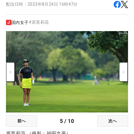
配信日時：
2023年8月24日 16時47分
#
原英莉花
国内女子
5
/
10
前へ
次へ
原英莉花 （撮影：福田文平）