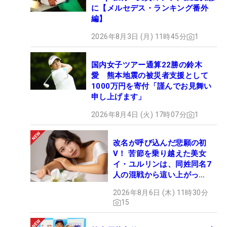
に【メルセデス・ランキング番外
編】
2026年8月3日 (月) 11時45分
1
国内女子ツアー通算22勝の鈴木
愛 熊本地震の被災者支援として
1000万円を寄付「謹んでお見舞い
申し上げます」
2026年8月4日 (火) 17時07分
1
改名が呼び込んだ悲願の初
V！ 苦節を乗り越えた美女
イ・ユルリンは、同姓同名7
人の混戦から這い上がっ
た“新星ヒロイン”
2026年8月6日 (木) 11時30分
15