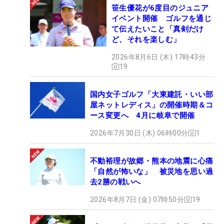
笹生優花が6度目のジュニア
イベント開催 ゴルフを通じ
て伝えたいこと「真剣だけ
ど、それを楽しむ」
2026年8月6日 (木) 17時43分
19
国内女子ゴルフ「大東建託・いい部
屋ネットレディス」の開催時期＆コ
ース変更へ 4月に岐阜で開催
2026年7月30日 (木) 06時00分
1
不動裕理が故郷・熊本の地震に心痛
「自然が怖いな」 被災地を思い過
去2勝の戦いへ
2026年8月7日 (金) 07時50分
19