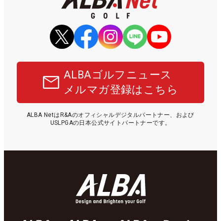
ALBAゴルフニュース
メルマガ登録はこちら
ALBA NetはR&Aのオフィシャルデジタルパートナー、および
USLPGAの日本公式サイトパートナーです。