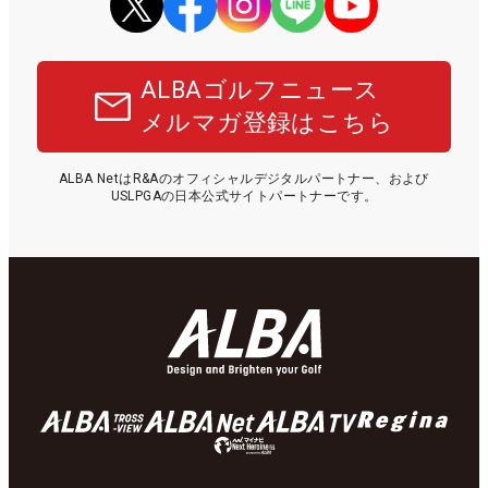
ALBAゴルフニュース
メルマガ登録はこちら
ALBA NetはR&Aのオフィシャルデジタルパートナー、および
USLPGAの日本公式サイトパートナーです。