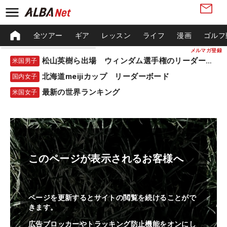
全ツアー
ギア
レッスン
ライフ
漫画
ゴルフ
メルマガ登録
松山英樹ら出場 ウィンダム選手権のリーダーボード
米国男子
北海道meijiカップ リーダーボード
国内女子
最新の世界ランキング
米国女子
このページが表示されるお客様へ
ページを更新するとサイトの閲覧を続けることがで
きます。
広告ブロッカーやトラッキング防止機能をオンにし