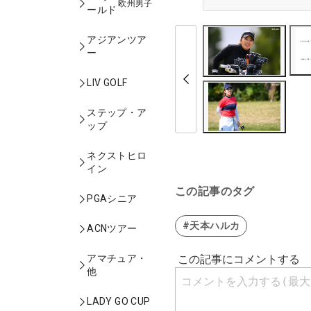
欧州男子
ールド
アジアンツア
ー
LIV GOLF
ステップ・ア
ップ
ネクストヒロ
イン
この記事のタグ
PGAシニア
#天本ハルカ
ACNツアー
アマチュア・
他
LADY GO CUP