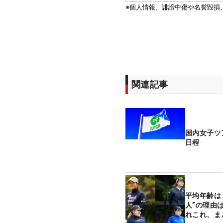
関連記事
国内女子ツ
日程
平均年齢は
人”の理由
れこれ、ま