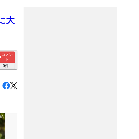
に大
コメン
ト
0
件