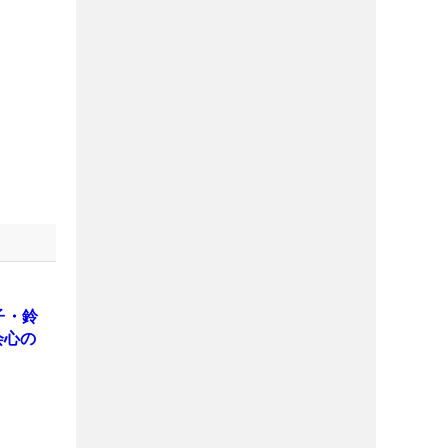
子・鈴
会心の