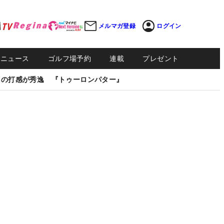
メルマガ登録
ログイン
Sニュース
ゴルフ場予約
連載
プレゼント
しの打感が秀逸 『トゥーロンパター』