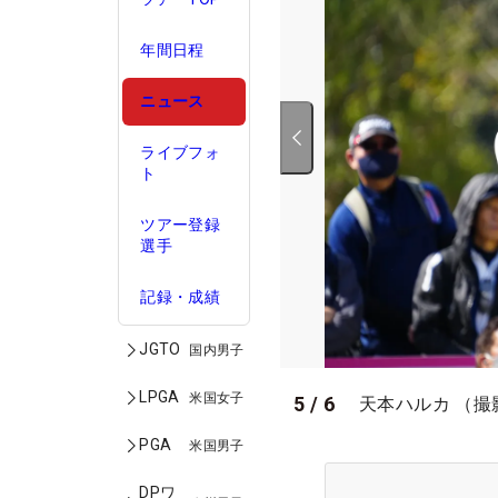
年間日程
ニュース
ライブフォ
ト
ツアー登録
選手
記録・成績
JGTO
国内男子
LPGA
米国女子
5
/
6
天本ハルカ （撮
PGA
米国男子
DPワ