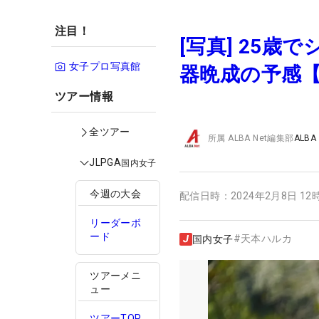
注目！
[写真] 25
女子プロ写真館
器晩成の予感
ツアー情報
全ツアー
所属
ALBA Net編集部
ALBA
JLPGA
国内女子
今週の大会
配信日時：
2024年2月8日 12
リーダーボ
ード
#
天本ハルカ
国内女子
ツアーメニ
ュー
ツアーTOP