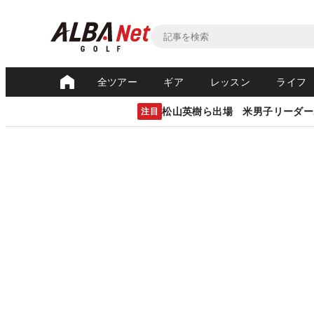
全ツアー
ギア
レッスン
ライフ
松山英樹ら出場 米男子リーダー
注目