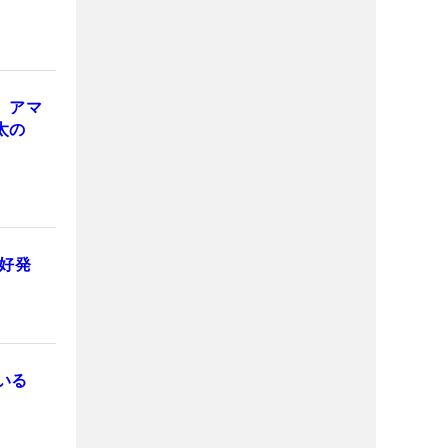
 アマ
太の
好発
いる