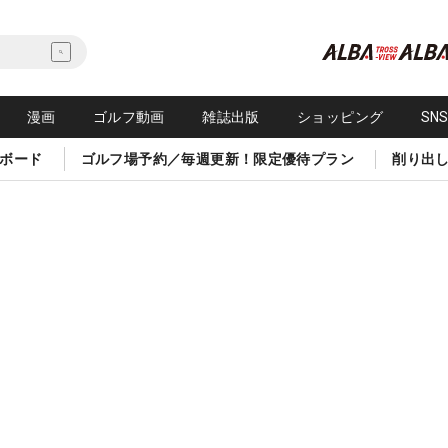
漫画
ゴルフ動画
雑誌出版
ショッピング
SN
ボード
ゴルフ場予約／毎週更新！限定優待プラン
削り出