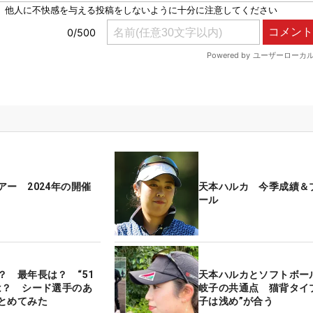
アー 2024年の開催
天本ハルカ 今季成績＆
ール
？ 最年長は？ “51
天本ハルカとソフトボー
は？ シード選手のあ
岐子の共通点 猫背タイ
とめてみた
子は浅め”が合う