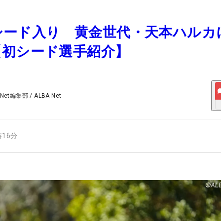
歳でシード入り 黄金世代・天本ハルカ
【初シード選手紹介】
 Net編集部
/
ALBA Net
時16分