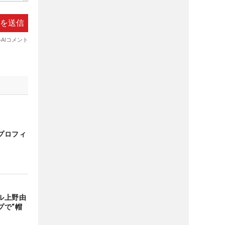
プロフィ
ル上野由
プで“帽