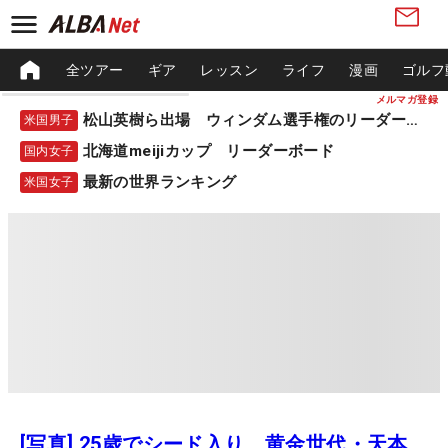
全ツアー
ギア
レッスン
ライフ
漫画
ゴルフ
メルマガ登録
松山英樹ら出場 ウィンダム選手権のリーダーボード
米国男子
北海道meijiカップ リーダーボード
国内女子
最新の世界ランキング
米国女子
[写真] 25歳でシード入り 黄金世代・天本