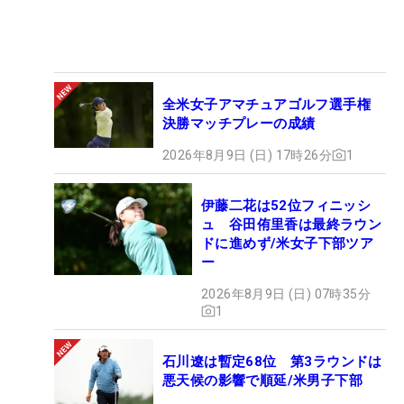
全米女子アマチュアゴルフ選手権
決勝マッチプレーの成績
2026年8月9日 (日) 17時26分
1
伊藤二花は52位フィニッシ
ュ 谷田侑里香は最終ラウン
ドに進めず/米女子下部ツア
ー
2026年8月9日 (日) 07時35分
1
石川遼は暫定68位 第3ラウンドは
悪天候の影響で順延/米男子下部