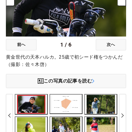
1
/
6
前へ
次へ
黄金世代の天本ハルカ。25歳で初シード権をつかんだ
（撮影：佐々木啓）
この写真の記事を読む