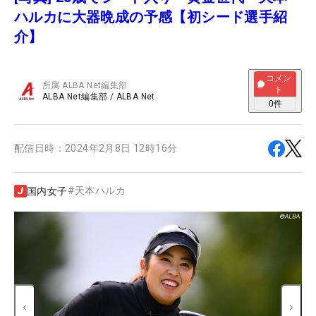
ハルカに大器晩成の予感【初シード選手紹
介】
コメン
所属
ALBA Net編集部
ト
ALBA Net編集部
/
ALBA Net
0
件
配信日時：
2024年2月8日 12時16分
#
天本ハルカ
国内女子