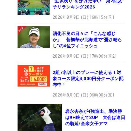
“生き残り”をかけた争い 第2回女
子リランキング2026
2026年8月9日 (日) 16時15分
1
消化不良の日々に「こんな感じ
か」 菅楓華が北海道で“憂さ晴ら
し”の4位フィニッシュ
2026年8月9日 (日) 17時06分
21
2組7名以上のプレーに使える！対
象コース限定4,000円分クーポン配
布中！
2026年8月9日 (日) 06時00分
1
岩永杏奈が4強進出、準決勝
は9H終えて3UP 大会は連日
の順延/全米女子アマ