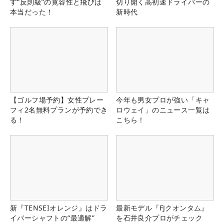
す“反則級”の寛容性と飛びは
切り開く高初速ドライバーの
本当だった！
新時代
【ゴルフ場予約】女性プレー
今年も男女プロが強い「キャ
フィ2名無料プランが予約でき
ロウェイ」のニュース一覧は
る！
こちら！
新『TENSEIオレンジ』はドラ
最新モデル『FJクオンタム』
イバーシャフトの“最適解”
を石井良介プロがチェック