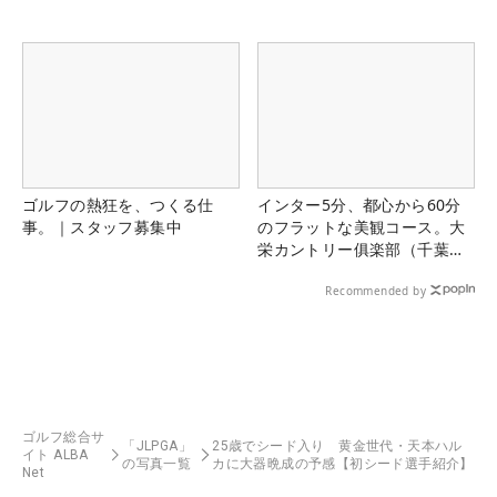
ゴルフの熱狂を、つくる仕
インター5分、都心から60分
事。｜スタッフ募集中
のフラットな美観コース。大
栄カントリー俱楽部（千葉
県）
Recommended by
ゴルフ総合サ
「JLPGA」
25歳でシード入り 黄金世代・天本ハル
イト ALBA
の写真一覧
カに大器晩成の予感【初シード選手紹介】
Net