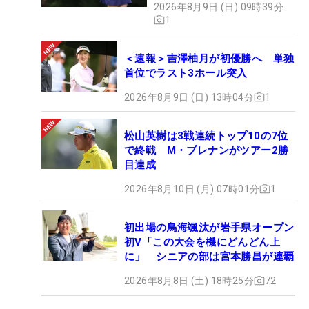
2026年8月9日 (日) 09時39分
1
＜速報＞吉澤柚月が初優勝へ 単独
首位でラスト3ホール突入
2026年8月9日 (日) 13時04分
1
松山英樹は3戦連続トップ10の7位
で終戦 M・ブレナンがツアー2勝
目達成
2026年8月10日 (月) 07時01分
1
初出場の鳥海颯汰が岩手県オープン
初V「この大会を機にどんどん上
に」 シニアの部は宮本勝昌が連覇
2026年8月8日 (土) 18時25分
72