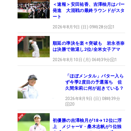
＜速報＞安田祐香、吉澤柚月はパー
発進 大混戦の最終ラウンドがスタ
ート
2026年8月9日 (日) 09時28分
1
順延の準決を楽々突破も 岩永杏奈
は決勝で敗退し2位/全米女子アマ
2026年8月10日 (月) 06時39分
1
「ほぼメンタル」パター入ら
ず今季2度目の予選落ち 佐
久間朱莉に何が起きている？
2026年8月9日 (日) 08時39分
20
初優勝の吉澤柚月が18→12位に浮
上 メジャーV・桑木志帆が1位独