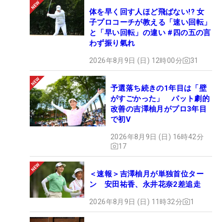
体を早く回す人ほど飛ばない!? 女
子プロコーチが教える「速い回転」
と「早い回転」の違い #四の五の言
わず振り氣れ
2026年8月9日 (日) 12時00分
31
予選落ち続きの1年目は「壁
がすごかった」 パット劇的
改善の吉澤柚月がプロ3年目
で初V
2026年8月9日 (日) 16時42分
17
＜速報＞吉澤柚月が単独首位ター
ン 安田祐香、永井花奈2差追走
2026年8月9日 (日) 11時32分
1