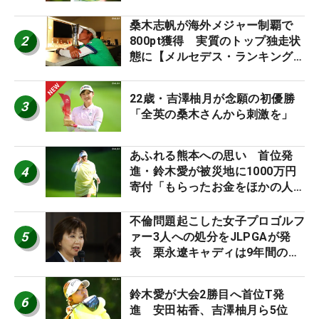
桑木志帆が海外メジャー制覇で
2
800pt獲得 実質のトップ独走状
態に【メルセデス・ランキング番
外編】
22歳・吉澤柚月が念願の初優勝
3
「全英の桑木さんから刺激を」
あふれる熊本への思い 首位発
4
進・鈴木愛が被災地に1000万円
寄付「もらったお金をほかの人
に」
不倫問題起こした女子プロゴルフ
5
ァー3人への処分をJLPGAが発
表 栗永遼キャディは9年間の立
ち入り禁止
鈴木愛が大会2勝目へ首位T発
6
進 安田祐香、吉澤柚月ら5位