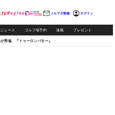
メルマガ登録
ログイン
Sニュース
ゴルフ場予約
連載
プレゼント
感が秀逸 『トゥーロンパター』