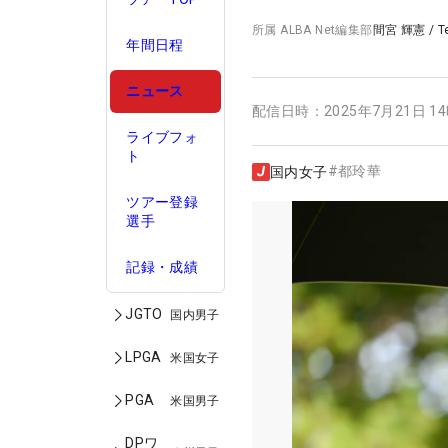
所属
ALBA Net編集部
間宮 輝憲
/
T
年間日程
ニュース
配信日時：
2025年7月21日 1
ライブフォ
ト
#
都玲華
国内女子
ツアー登録
選手
記録・成績
JGTO
国内男子
LPGA
米国女子
PGA
米国男子
DPワ