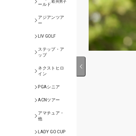
欧州男子
ールド
アジアンツア
ー
LIV GOLF
ステップ・ア
ップ
ネクストヒロ
イン
PGAシニア
ACNツアー
アマチュア・
他
LADY GO CUP