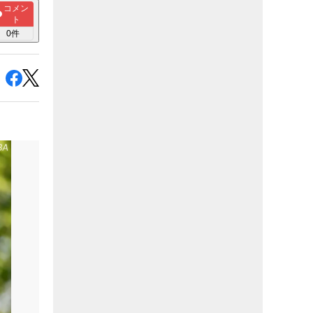
コメン
ト
0
件