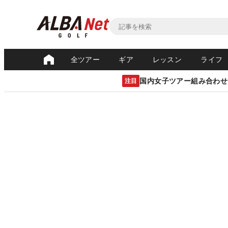
全ツアー
ギア
レッスン
ライフ
国内女子ツアー組み合わせ
注目