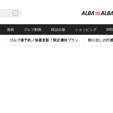
漫画
ゴルフ動画
雑誌出版
ショッピング
SN
ゴルフ場予約／毎週更新！限定優待プラン
削り出しの打