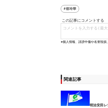
#都玲華
関連記事
明治安田レ