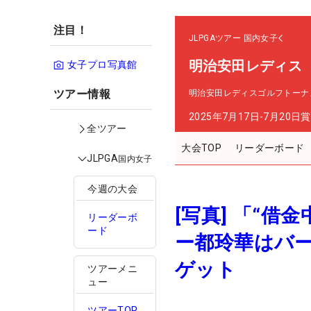
注目！
JLPGAツアー
国内女子
明治安田レディス
女子プロ写真館
ツアー情報
明治安田レディスゴルフトーナ
2025年7月17日-7月20日
賞
全ツアー
大会TOP
リーダーボード
JLPGA
国内女子
今週の大会
[写真] 「“
リーダーボ
ード
ー都玲華はバー
ゲット
ツアーメニ
ュー
ツアーTOP