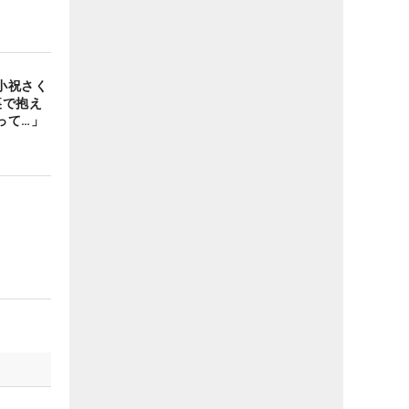
小祝さく
裏で抱え
って…」