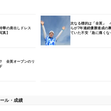
次なる標的は「全英」 
玲華の肩出しドレス
らが7年連続優勝達成の
写真】
ていた不安「急に痛くな
？ 全英オープンのリ
ド
ール・成績