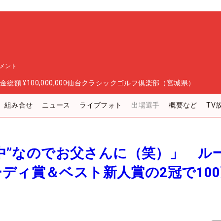
メント
金総額
¥100,000,000
仙台クラシックゴルフ倶楽部（宮城県）
組み合せ
ニュース
ライブフォト
出場選手
概要など
TV
借金中”なのでお父さんに（笑）」 ル
ディ賞＆ベスト新人賞の2冠で10