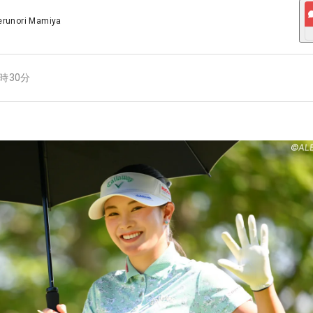
erunori Mamiya
4時30分