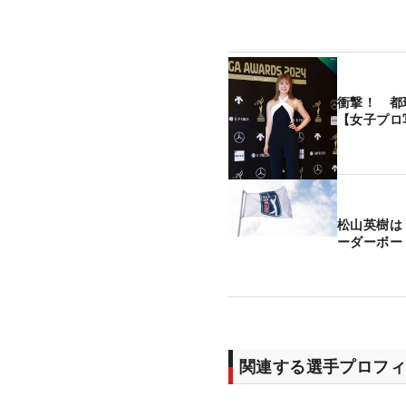
衝撃！ 都
【女子プロ
松山英樹は
ーダーボー
関連する選手プロフィ