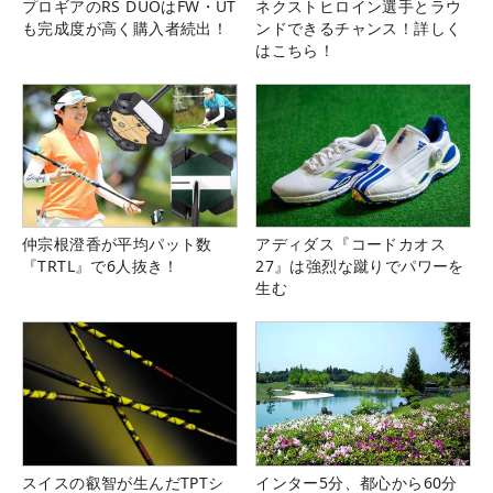
プロギアのRS DUOはFW・UT
ネクストヒロイン選手とラウ
も完成度が高く購入者続出！
ンドできるチャンス！詳しく
はこちら！
仲宗根澄香が平均パット数
アディダス『コードカオス
『TRTL』で6人抜き！
27』は強烈な蹴りでパワーを
生む
スイスの叡智が生んだTPTシ
インター5分、都心から60分