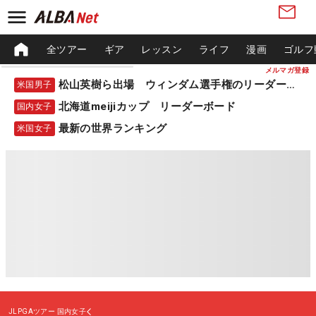
全ツアー
ギア
レッスン
ライフ
漫画
ゴルフ
メルマガ登録
松山英樹ら出場 ウィンダム選手権のリーダーボード
米国男子
北海道meijiカップ リーダーボード
国内女子
最新の世界ランキング
米国女子
JLPGAツアー
国内女子