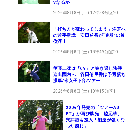
Vなるか
2026年8月8日 (土) 17時58分
20
「打ち方が変わってしまう」洋芝へ
の苦手意識 安田祐香が“克服”の首
位浮上
2026年8月8日 (土) 18時49分
20
伊藤二花は「69」と巻き返し決勝
進出圏内へ 谷田侑里香は予選落ち
濃厚/米女子下部ツアー
2026年8月8日 (土) 10時15分
1
2006年発売の『ツアーAD
PT』が再び脚光 脇元華、
穴井詩も投入「初速が強くな
った感じ」