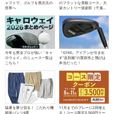
ャフトで、ゴルフを異次元の
のフラットな美観コース。大
世界へ
栄カントリー俱楽部（千葉
県）
今年も男女プロが強い「キャ
『G740』アイアンが引き出
ロウェイ」のニュース一覧は
す“反則級”の寛容性と飛びは
こちら！
本当だった！
猛暑を乗り切る！ こだわり機
11月までのプレーに2回使え
能派パンツ4選
る！コース限定3,500円クー