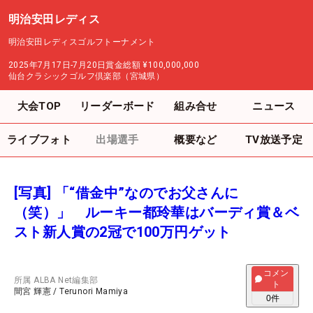
明治安田レディス
明治安田レディスゴルフトーナメント
2025年7月17日-7月20日
賞金総額
¥100,000,000
仙台クラシックゴルフ倶楽部（宮城県）
大会TOP
リーダーボード
組み合せ
ニュース
ライブフォト
出場選手
概要など
TV放送予定
[写真] 「“借金中”なのでお父さんに
（笑）」 ルーキー都玲華はバーディ賞＆ベ
スト新人賞の2冠で100万円ゲット
コメン
所属
ALBA Net編集部
ト
間宮 輝憲
/
Terunori Mamiya
0
件