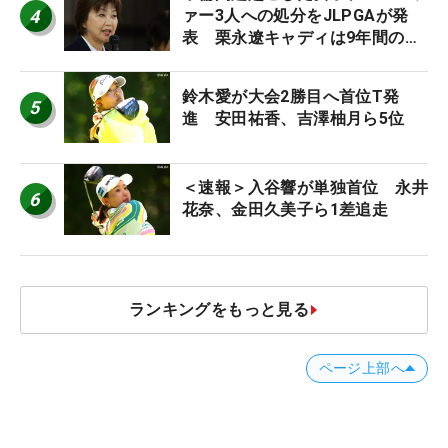
4
ァー3人への処分をJLPGAが発
表 栗永遼キャディは9年間の立
ち入り禁止
鈴木愛が大会2勝目へ首位T発
5
進 安田祐香、吉澤柚月ら5位
＜速報＞入谷響が単独首位 永井
6
花奈、金田久美子ら1差追走
ランキングをもっと見る
ページ上部へ