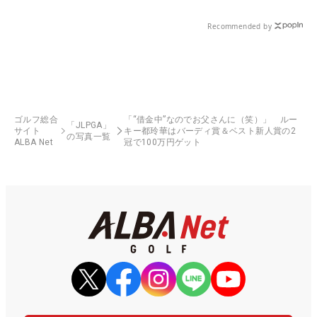
Recommended by
ゴルフ総合
「“借金中”なのでお父さんに（笑）」 ルー
「JLPGA」
サイト
キー都玲華はバーディ賞＆ベスト新人賞の2
の写真一覧
ALBA Net
冠で100万円ゲット