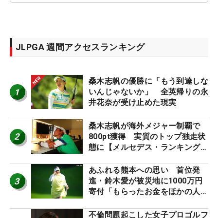
JLPGA 週間アクセスランキング
桑木志帆の優勝に「もう到達しな
1
いんじゃないか」 全英帰りの永
井花奈が受け止めた現実
桑木志帆が海外メジャー制覇で
2
800pt獲得 実質のトップ独走状
態に【メルセデス・ランキング番
外編】
あふれる熊本への思い 首位発
3
進・鈴木愛が被災地に1000万円
寄付「もらったお金をほかの人
に」
不倫問題起こした女子プロゴルフ