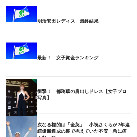
明治安田レディス 最終結果
最新！ 女子賞金ランキング
衝撃！ 都玲華の肩出しドレス【女子プロ
写真】
次なる標的は「全英」 小祝さくらが7年連
続優勝達成の裏で抱えていた不安「急に痛