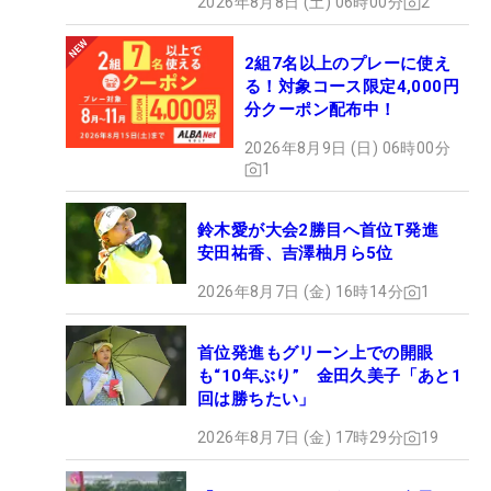
2026年8月8日 (土) 06時00分
2
2組7名以上のプレーに使え
る！対象コース限定4,000円
分クーポン配布中！
2026年8月9日 (日) 06時00分
1
鈴木愛が大会2勝目へ首位T発進
安田祐香、吉澤柚月ら5位
2026年8月7日 (金) 16時14分
1
首位発進もグリーン上での開眼
も“10年ぶり” 金田久美子「あと1
回は勝ちたい」
2026年8月7日 (金) 17時29分
19