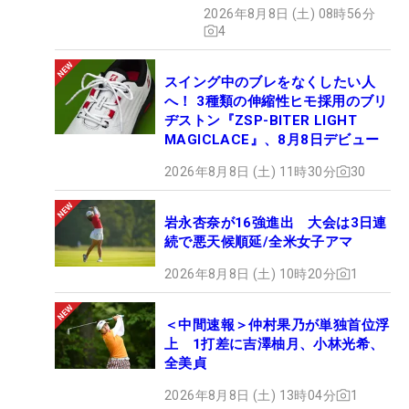
2026年8月8日 (土) 08時56分
4
スイング中のブレをなくしたい人
へ！ 3種類の伸縮性ヒモ採用のブリ
ヂストン『ZSP-BITER LIGHT
MAGICLACE』、8月8日デビュー
2026年8月8日 (土) 11時30分
30
岩永杏奈が16強進出 大会は3日連
続で悪天候順延/全米女子アマ
2026年8月8日 (土) 10時20分
1
＜中間速報＞仲村果乃が単独首位浮
上 1打差に吉澤柚月、小林光希、
全美貞
2026年8月8日 (土) 13時04分
1