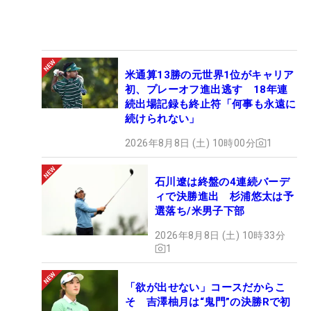
米通算13勝の元世界1位がキャリア
初、プレーオフ進出逃す 18年連
続出場記録も終止符「何事も永遠に
続けられない」
2026年8月8日 (土) 10時00分
1
石川遼は終盤の4連続バーデ
ィで決勝進出 杉浦悠太は予
選落ち/米男子下部
2026年8月8日 (土) 10時33分
1
「欲が出せない」コースだからこ
そ 吉澤柚月は“鬼門”の決勝Rで初