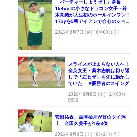
「パーティーしようぜ！」身長
154cmの小さなドラコン女子・鈴
木真緒が人生初のホールインワン！
173yを5番アイアンで会心のショッ
ト
2026年8月7日 (金) 16時00分
1
スライスが止まらない人へ！
全英女王・桑木志帆は切り返
しで「左ヒザ」を先に動かし
ていた #優勝者のスイング
2026年8月8日 (土) 12時00分
32
安田祐香、吉澤柚月が首位タイ浮
上 金田久美子が1差3位
2026年8月8日 (土) 16時21分
1