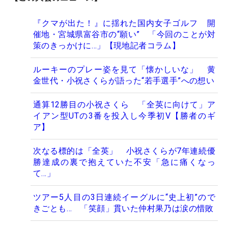
『クマが出た！』に揺れた国内女子ゴルフ 開
催地・宮城県富谷市の“願い” 「今回のことが対
策のきっかけに…」【現地記者コラム】
ルーキーのプレー姿を見て「懐かしいな」 黄
金世代・小祝さくらが語った“若手選手”への想い
通算12勝目の小祝さくら 「全英に向けて」ア
イアン型UTの3番を投入し今季初V【勝者のギ
ア】
次なる標的は「全英」 小祝さくらが7年連続優
勝達成の裏で抱えていた不安「急に痛くなっ
て…」
ツアー5人目の3日連続イーグルに“史上初”ので
きごとも… 「笑顔」貫いた仲村果乃は涙の惜敗