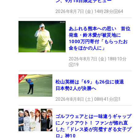
ン、9月15日限定デビュー
2026年8月7日 (金) 14時28分
64
あふれる熊本への思い 首位
発進・鈴木愛が被災地に
1000万円寄付「もらったお
金をほかの人に」
2026年8月7日 (金) 18時10分
19
松山英樹は「69」も26位に後退
日本勢2人が決勝へ
2026年8月8日 (土) 08時41分
1
ゴルフウェアとは一味違うギャップ
にノックアウト！ ファンが惚れ直
した「ドレス姿が完璧すぎる女子プ
ロ」神10