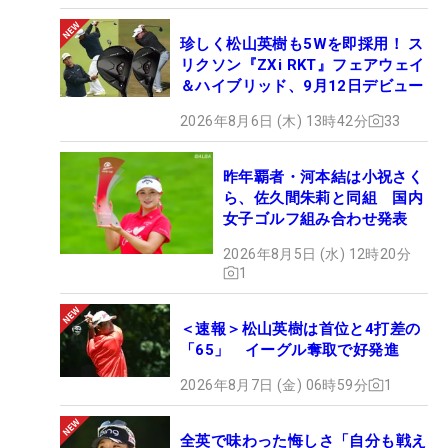
珍しく松山英樹も5Wを即採用！ ス
リクソン『ZXi RKT』フェアウェイ
＆ハイブリッド、9月12日デビュー
2026年8月6日 (木) 13時42分
33
昨年覇者・河本結は小祝さく
ら、佐久間朱莉と同組 国内
女子ゴルフ組み合わせ発表
2026年8月5日 (水) 12時20分
1
＜速報＞松山英樹は首位と4打差の
「65」 イーグル奪取で好発進
2026年8月7日 (金) 06時59分
1
全英で味わった悔しさ「自分も戦え