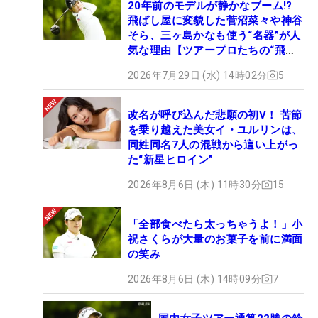
20年前のモデルが静かなブーム!?
飛ばし屋に変貌した菅沼菜々や神谷
そら、三ヶ島かなも使う“名器”が人
気な理由【ツアープロたちの“飛ば
しギア”】
2026年7月29日 (水) 14時02分
5
改名が呼び込んだ悲願の初V！ 苦節
を乗り越えた美女イ・ユルリンは、
同姓同名7人の混戦から這い上がっ
た“新星ヒロイン”
2026年8月6日 (木) 11時30分
15
「全部食べたら太っちゃうよ！」小
祝さくらが大量のお菓子を前に満面
の笑み
2026年8月6日 (木) 14時09分
7