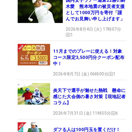
国内女子ツアー通算22勝の鈴
木愛 熊本地震の被災者支援
として1000万円を寄付「謹
んでお見舞い申し上げます」
2026年8月4日 (火) 17時07分
1
11月までのプレーに使える！対象
コース限定3,500円分クーポン配布
中！
2026年8月7日 (金) 06時00分
1
炎天下で選手が魅せた熱戦 懸命に
感じた大会側の暑さ対策【現地記者
コラム】
2026年7月31日 (金) 11時55分
6
ダフる人は100円玉を置くだけ！