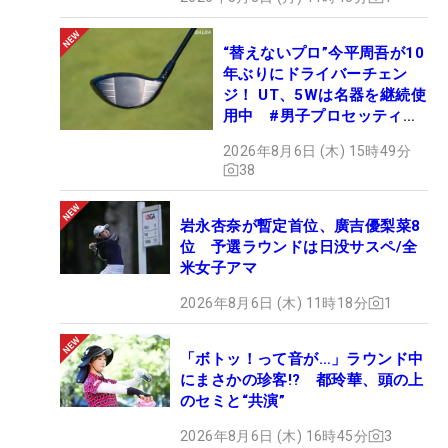
“替えないプロ”今平周吾が10
年ぶりにドライバーチェン
ジ！ UT、5Wは名器を継続使
用中 #男子プロセッティン
グ
2026年8月6日 (木) 15時49分
38
岩永杏奈が暫定首位、廣吉優梨菜8
位 予選ラウンドは日没サスペ/全
米女子アマ
2026年8月6日 (木) 11時18分
1
「ボトッ！って音が…」ラウンド中
にまさかの珍客!? 都玲華、頭の上
のセミと“共演”
2026年8月6日 (木) 16時45分
3