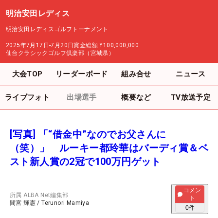
明治安田レディス
明治安田レディスゴルフトーナメント
2025年7月17日-7月20日
賞金総額
¥100,000,000
仙台クラシックゴルフ倶楽部（宮城県）
大会TOP
リーダーボード
組み合せ
ニュース
ライブフォト
出場選手
概要など
TV放送予定
[写真] 「“借金中”なのでお父さんに
（笑）」 ルーキー都玲華はバーディ賞＆ベ
スト新人賞の2冠で100万円ゲット
コメン
所属
ALBA Net編集部
ト
間宮 輝憲
/
Terunori Mamiya
0
件