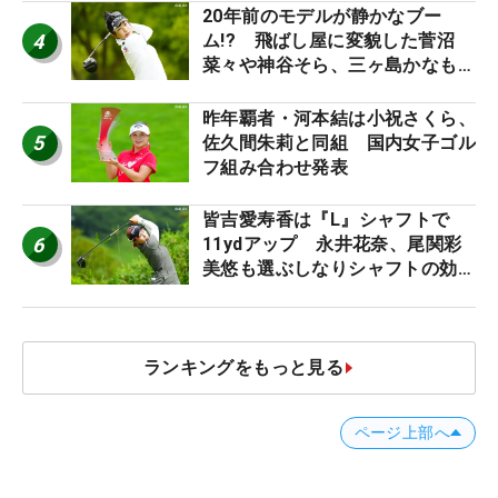
20年前のモデルが静かなブー
4
ム!? 飛ばし屋に変貌した菅沼
菜々や神谷そら、三ヶ島かなも使
う“名器”が人気な理由【ツアープ
ロたちの“飛ばしギア”】
昨年覇者・河本結は小祝さくら、
5
佐久間朱莉と同組 国内女子ゴル
フ組み合わせ発表
皆吉愛寿香は『L』シャフトで
6
11ydアップ 永井花奈、尾関彩
美悠も選ぶしなりシャフトの効果
【ツアープロたちの“飛ばしギ
ア”】
ランキングをもっと見る
ページ上部へ