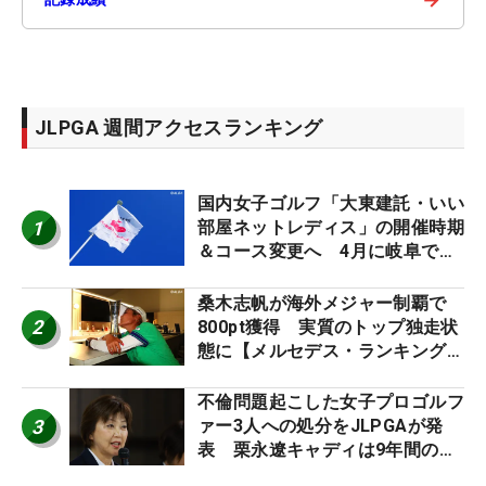
JLPGA 週間アクセスランキング
国内女子ゴルフ「大東建託・いい
1
部屋ネットレディス」の開催時期
＆コース変更へ 4月に岐阜で開
催
桑木志帆が海外メジャー制覇で
2
800pt獲得 実質のトップ独走状
態に【メルセデス・ランキング番
外編】
不倫問題起こした女子プロゴルフ
3
ァー3人への処分をJLPGAが発
表 栗永遼キャディは9年間の立
ち入り禁止