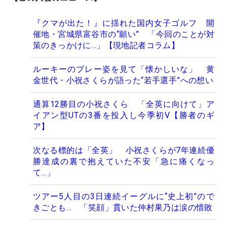
『クマが出た！』に揺れた国内女子ゴルフ 開
催地・宮城県富谷市の“願い” 「今回のことが対
策のきっかけに…」【現地記者コラム】
ルーキーのプレー姿を見て「懐かしいな」 黄
金世代・小祝さくらが語った“若手選手”への想い
通算12勝目の小祝さくら 「全英に向けて」ア
イアン型UTの3番を投入し今季初V【勝者のギ
ア】
次なる標的は「全英」 小祝さくらが7年連続優
勝達成の裏で抱えていた不安「急に痛くなっ
て…」
ツアー5人目の3日連続イーグルに“史上初”ので
きごとも… 「笑顔」貫いた仲村果乃は涙の惜敗