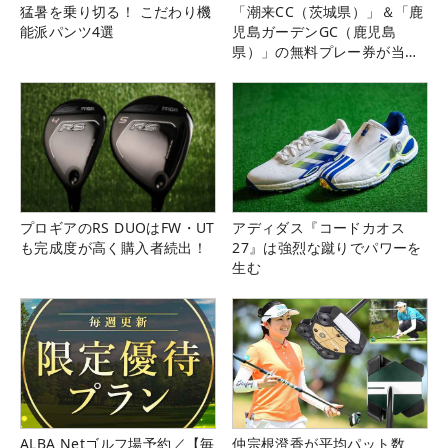
猛暑を乗り切る！ こだわり機
「潮来CC（茨城県）」＆「鹿
能派パンツ4選
児島ガーデンGC（鹿児島
県）」の無料プレー券が当た
る！！
プロギアのRS DUOはFW・UT
アディダス『コードカオス
も完成度が高く購入者続出！
27』は強烈な蹴りでパワーを
生む
ALBA Netゴルフ場予約／【毎
仲宗根澄香が平均パット数