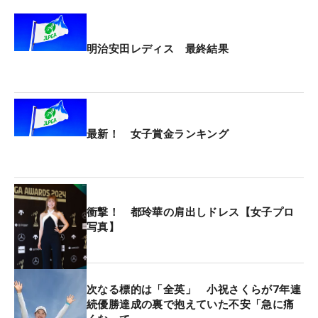
明治安田レディス 最終結果
最新！ 女子賞金ランキング
衝撃！ 都玲華の肩出しドレス【女子プロ
写真】
次なる標的は「全英」 小祝さくらが7年連
続優勝達成の裏で抱えていた不安「急に痛