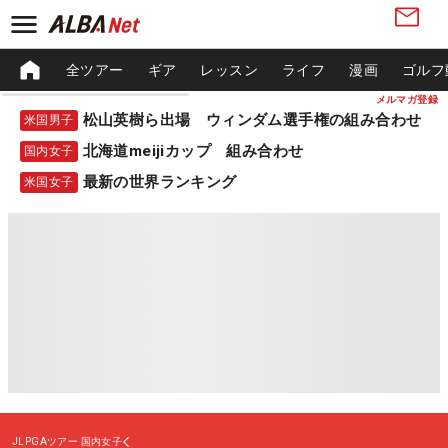
全ツアー
ギア
レッスン
ライフ
漫画
ゴルフ
メルマガ登録
松山英樹ら出場 ウィンダム選手権の組み合わせ
米国男子
北海道meijiカップ 組み合わせ
国内女子
最新の世界ランキング
米国女子
JLPGAツアー
国内女子