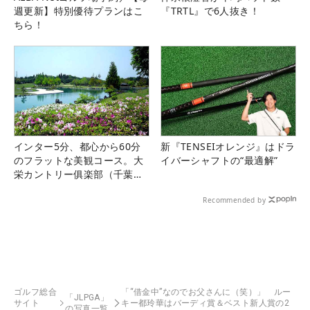
週更新】特別優待プランはこ
『TRTL』で6人抜き！
ちら！
インター5分、都心から60分
新『TENSEIオレンジ』はドラ
のフラットな美観コース。大
イバーシャフトの“最適解”
栄カントリー俱楽部（千葉
県）
Recommended by
ゴルフ総合
「“借金中”なのでお父さんに（笑）」 ルー
「JLPGA」
サイト
キー都玲華はバーディ賞＆ベスト新人賞の2
の写真一覧