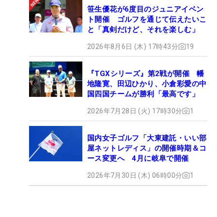
笹生優花が6度目のジュニアイベン
ト開催 ゴルフを通じて伝えたいこ
と「真剣だけど、それを楽しむ」
2026年8月6日 (木) 17時43分
19
『TGXシリーズ』第2戦が開催 幡
地隆寛、田辺ひかり、小倉彩愛の中
国四国チームが勝利「最高です」
2026年7月28日 (火) 17時30分
1
国内女子ゴルフ「大東建託・いい部
屋ネットレディス」の開催時期＆コ
ース変更へ 4月に岐阜で開催
2026年7月30日 (木) 06時00分
1