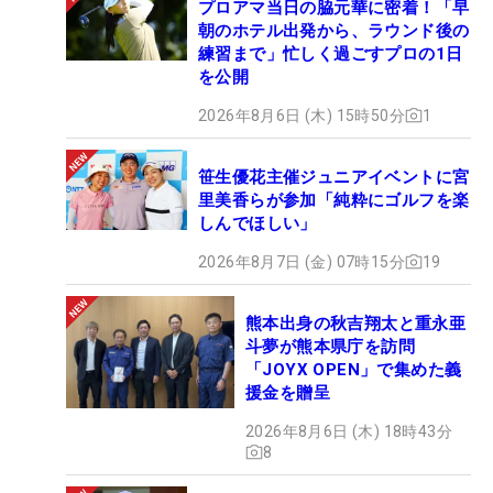
プロアマ当日の脇元華に密着！「早
朝のホテル出発から、ラウンド後の
練習まで」忙しく過ごすプロの1日
を公開
2026年8月6日 (木) 15時50分
1
笹生優花主催ジュニアイベントに宮
里美香らが参加「純粋にゴルフを楽
しんでほしい」
2026年8月7日 (金) 07時15分
19
熊本出身の秋吉翔太と重永亜
斗夢が熊本県庁を訪問
「JOYX OPEN」で集めた義
援金を贈呈
2026年8月6日 (木) 18時43分
8