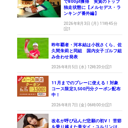
で800pt獲得 実質のトップ
独走状態に【メルセデス・ラ
ンキング番外編】
2026年8月3日 (月) 11時45分
1
昨年覇者・河本結は小祝さくら、佐
久間朱莉と同組 国内女子ゴルフ組
み合わせ発表
2026年8月5日 (水) 12時20分
1
11月までのプレーに使える！対象
コース限定3,500円分クーポン配布
中！
2026年8月7日 (金) 06時00分
1
改名が呼び込んだ悲願の初V！ 苦節
を乗り越えた美女イ・ユルリンは、