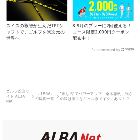
スイスの叡智が生んだTPTシ
8-9月のプレーに2回使える！
ャフトで、ゴルフを異次元の
コース限定2,000円クーポン
世界へ
配布中！
Recommended by
ゴルフ総合サ
「JLPGA」
“推し活”でパワーアップ 桑木志帆、強さ
イト ALBA
の写真一覧
の源は派手なギャル系メイクにあり！？
Net