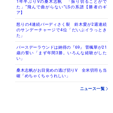
1年半ぶりVの桑木志帆 「振り切ることがで
た」“飛んで曲がらない”LSの系譜【勝者のギ
ア】
怒りの4連続バーディさく裂 鈴木愛が2週連続
のサンデーチャージで4位「だいぶイラっとき
た」
バースデーラウンドは納得の『69』 菅楓華が21
歳の誓い「まず年間3勝。いろんな経験がした
い」
桑木志帆がお目覚めの逃げ切りV 全米切符も当
確「めちゃくちゃうれしい」
ニュース一覧