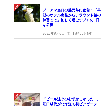
プロアマ当日の脇元華に密着！「早
朝のホテル出発から、ラウンド後の
練習まで」忙しく過ごすプロの1日
を公開
2026年8月6日 (木) 15時50分
1
「ビール注ぐのむずかしかった…」
江口紗代が北海道で初ビアガーデ