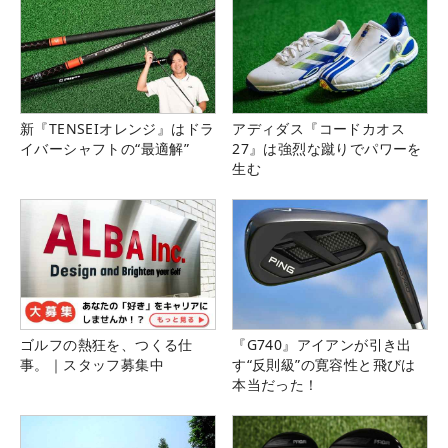
新『TENSEIオレンジ』はドラ
アディダス『コードカオス
イバーシャフトの“最適解”
27』は強烈な蹴りでパワーを
生む
ゴルフの熱狂を、つくる仕
『G740』アイアンが引き出
事。｜スタッフ募集中
す“反則級”の寛容性と飛びは
本当だった！