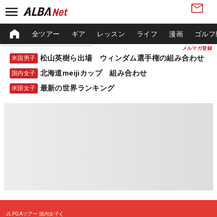
全ツアー
ギア
レッスン
ライフ
漫画
ゴルフ
メルマガ登録
松山英樹ら出場 ウィンダム選手権の組み合わせ
米国男子
北海道meijiカップ 組み合わせ
国内女子
最新の世界ランキング
米国女子
JLPGAツアー
国内女子