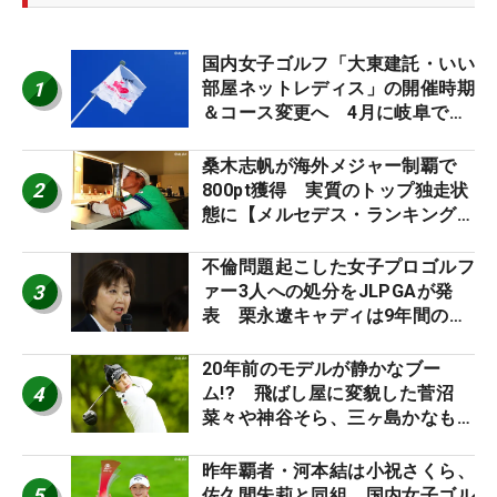
国内女子ゴルフ「大東建託・いい
1
部屋ネットレディス」の開催時期
＆コース変更へ 4月に岐阜で開
催
桑木志帆が海外メジャー制覇で
2
800pt獲得 実質のトップ独走状
態に【メルセデス・ランキング番
外編】
不倫問題起こした女子プロゴルフ
3
ァー3人への処分をJLPGAが発
表 栗永遼キャディは9年間の立
ち入り禁止
20年前のモデルが静かなブー
4
ム!? 飛ばし屋に変貌した菅沼
菜々や神谷そら、三ヶ島かなも使
う“名器”が人気な理由【ツアープ
ロたちの“飛ばしギア”】
昨年覇者・河本結は小祝さくら、
5
佐久間朱莉と同組 国内女子ゴル