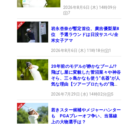
2026年8月6日 (木) 14時09分
7
岩永杏奈が暫定首位、廣吉優梨菜8
位 予選ラウンドは日没サスペ/全
米女子アマ
2026年8月6日 (木) 11時18分
1
20年前のモデルが静かなブーム!?
飛ばし屋に変貌した菅沼菜々や神谷
そら、三ヶ島かなも使う“名器”が人
気な理由【ツアープロたちの“飛ば
しギア”】
2026年7月29日 (水) 14時02分
5
若きスター候補やメジャーハンター
も PGAプレーオフ争い、当落線
上の大物選手は？