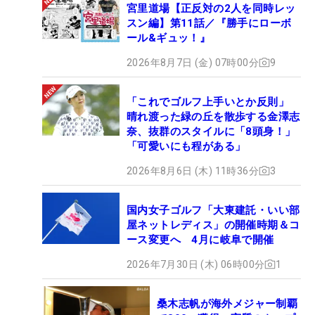
宮里道場【正反対の2人を同時レッ
スン編】第11話／『勝手にローボ
ール&ギュッ！』
2026年8月7日 (金) 07時00分
9
「これでゴルフ上手いとか反則」
晴れ渡った緑の丘を散歩する金澤志
奈、抜群のスタイルに「8頭身！」
「可愛いにも程がある」
2026年8月6日 (木) 11時36分
3
国内女子ゴルフ「大東建託・いい部
屋ネットレディス」の開催時期＆コ
ース変更へ 4月に岐阜で開催
2026年7月30日 (木) 06時00分
1
桑木志帆が海外メジャー制覇