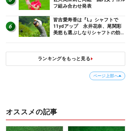
フ組み合わせ発表
皆吉愛寿香は『L』シャフトで
6
11ydアップ 永井花奈、尾関彩
美悠も選ぶしなりシャフトの効果
【ツアープロたちの“飛ばしギ
ア”】
ランキングをもっと見る
ページ上部へ
オススメの記事