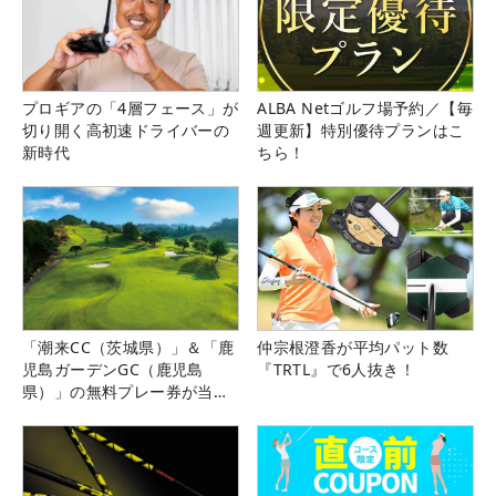
プロギアの「4層フェース」が
ALBA Netゴルフ場予約／【毎
切り開く高初速ドライバーの
週更新】特別優待プランはこ
新時代
ちら！
「潮来CC（茨城県）」＆「鹿
仲宗根澄香が平均パット数
児島ガーデンGC（鹿児島
『TRTL』で6人抜き！
県）」の無料プレー券が当た
る！！