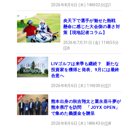
2026年8月6日 (木) 14時02分
1
炎天下で選手が魅せた熱戦
懸命に感じた大会側の暑さ対
策【現地記者コラム】
2026年7月31日 (金) 11時55分
6
LIVゴルフは来季も継続？ 新たな
投資家を獲得と発表、9月には最終
合意へ
2026年8月6日 (木) 11時00分
1
熊本出身の秋吉翔太と重永亜斗夢が
熊本県庁を訪問 「JOYX OPEN」
で集めた義援金を贈呈
2026年8月6日 (木) 18時43分
8