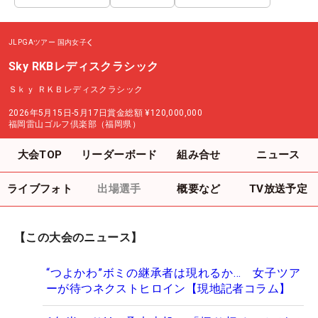
JLPGAツアー
国内女子
Sky RKBレディスクラシック
Ｓｋｙ ＲＫＢレディスクラシック
2026年5月15日-5月17日
賞金総額
¥120,000,000
福岡雷山ゴルフ倶楽部（福岡県）
大会TOP
リーダーボード
組み合せ
ニュース
ライブフォト
出場選手
概要など
TV放送予定
【この大会のニュース】
“つよかわ”ボミの継承者は現れるか… 女子ツア
ーが待つネクストヒロイン【現地記者コラム】