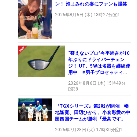
ン！ 泡まみれの姿にファンも爆笑
2026年8月6日 (木) 13時27分
1
“替えないプロ”今平周吾が10
年ぶりにドライバーチェン
ジ！ UT、5Wは名器を継続使
用中 #男子プロセッティン
グ
2026年8月6日 (木) 15時49分
38
『TGXシリーズ』第2戦が開催 幡
地隆寛、田辺ひかり、小倉彩愛の中
国四国チームが勝利「最高です」
2026年7月28日 (火) 17時30分
1