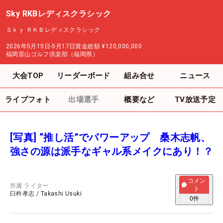
Sky RKBレディスクラシック
Ｓｋｙ ＲＫＢレディスクラシック
2026年5月15日-5月17日
賞金総額
¥120,000,000
福岡雷山ゴルフ倶楽部（福岡県）
大会TOP
リーダーボード
組み合せ
ニュース
ライブフォト
出場選手
概要など
TV放送予定
[写真] “推し活”でパワーアップ 桑木志帆、
強さの源は派手なギャル系メイクにあり！？
コメン
所属
ライター
ト
臼杵孝志
/
Takashi Usuki
0
件