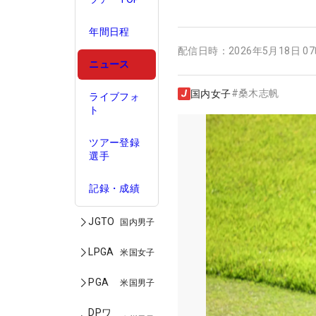
年間日程
配信日時：
2026年5月18日 0
ニュース
#
桑木志帆
国内女子
ライブフォ
ト
ツアー登録
選手
記録・成績
JGTO
国内男子
LPGA
米国女子
PGA
米国男子
DPワ