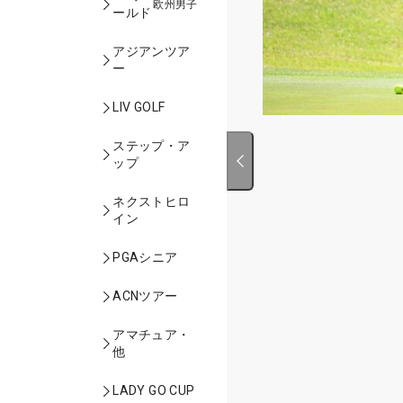
欧州男子
ールド
アジアンツア
ー
LIV GOLF
ステップ・ア
ップ
ネクストヒロ
イン
PGAシニア
ACNツアー
アマチュア・
他
LADY GO CUP