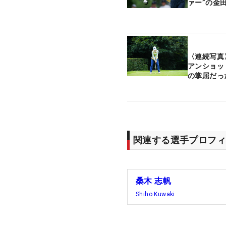
ァー”の金
〈連続写真
アンショッ
の掌屈だっ
関連する選手プロフィ
桑木 志帆
Shiho Kuwaki