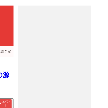
放送予定
の源
コメン
ト