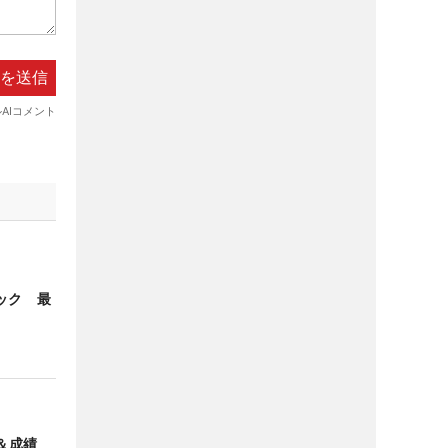
シック 最
＆成績