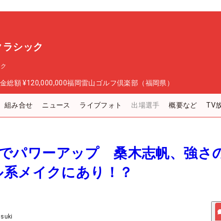
スクラシック
ック
金総額
¥120,000,000
福岡雷山ゴルフ倶楽部（福岡県）
組み合せ
ニュース
ライブフォト
出場選手
概要など
TV
し活”でパワーアップ 桑木志帆、強さ
ル系メイクにあり！？
Usuki