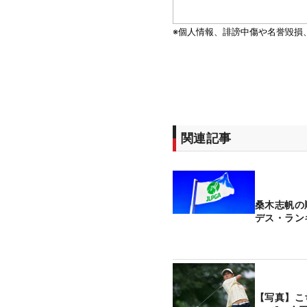
関連記事
桑木志帆の
デス・ラン
【写真】こ