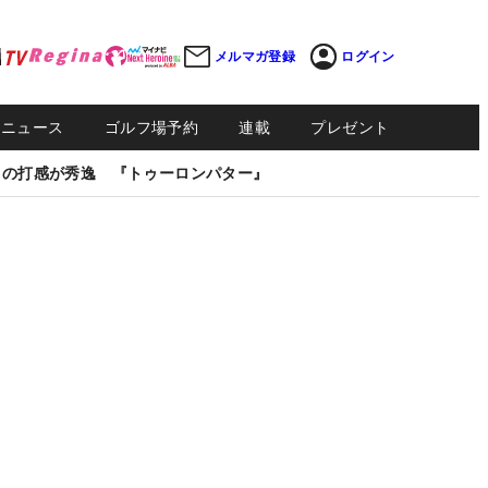
メルマガ登録
ログイン
Sニュース
ゴルフ場予約
連載
プレゼント
しの打感が秀逸 『トゥーロンパター』