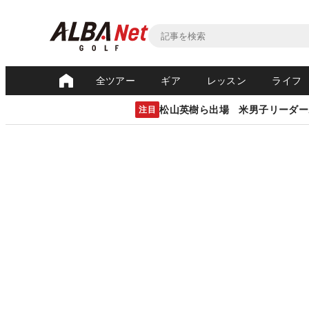
全ツアー
ギア
レッスン
ライフ
松山英樹ら出場 米男子リーダー
注目