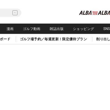
漫画
ゴルフ動画
雑誌出版
ショッピング
SN
ボード
ゴルフ場予約／毎週更新！限定優待プラン
削り出