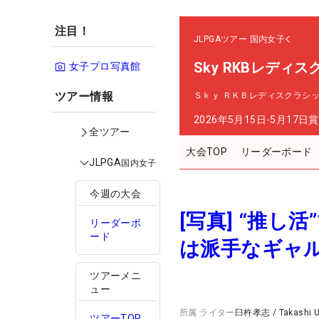
注目！
JLPGAツアー
国内女子
Sky RKBレディ
女子プロ写真館
ツアー情報
Ｓｋｙ ＲＫＢレディスクラシ
2026年5月15日-5月17日
賞
全ツアー
大会TOP
リーダーボード
JLPGA
国内女子
今週の大会
[写真] “推
リーダーボ
ード
は派手なギャ
ツアーメニ
ュー
所属
ライター
臼杵孝志
/
Takashi 
ツアーTOP