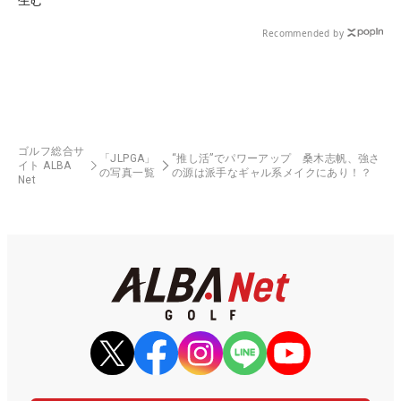
Recommended by
ゴルフ総合サ
「JLPGA」
“推し活”でパワーアップ 桑木志帆、強さ
イト ALBA
の写真一覧
の源は派手なギャル系メイクにあり！？
Net