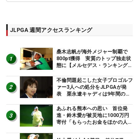
JLPGA 週間アクセスランキング
桑木志帆が海外メジャー制覇で
1
800pt獲得 実質のトップ独走状
態に【メルセデス・ランキング番
外編】
不倫問題起こした女子プロゴルフ
2
ァー3人への処分をJLPGAが発
表 栗永遼キャディは9年間の立
ち入り禁止
あふれる熊本への思い 首位発
3
進・鈴木愛が被災地に1000万円
寄付「もらったお金をほかの人
に」