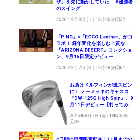
ザ」を先に動かしていた #優勝者
のスイング
2026年8月8日 (土) 12時00分
32
「PING」×「ECCO Leather」がコ
ラボ！ 経年変化を楽しむ上質な
『ARIZONA DESERT』コレクショ
ン、9月15日限定デビュー
2026年8月7日 (金) 14時28分
64
お助けドルフィンが激スピン
に！ ノーメッキのキャスコ
『DW-125G High Spin』、9
月11日デビュー【打ってみ
た】
2026年8月7日 (金) 18時36分
33
4日間の期間限定配布！11月までの