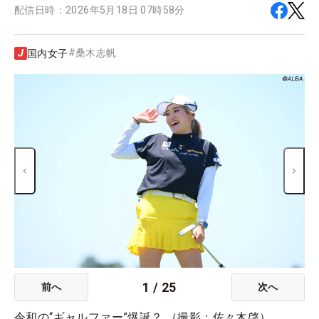
配信日時：
2026年5月18日 07時58分
#
桑木志帆
国内女子
1
/
25
前へ
次へ
令和の“ギャルファー”爆誕？ （撮影：佐々木啓）