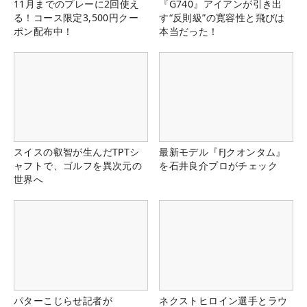
11月までのプレーに2回使え
『G740』アイアンが引き出
る！コース限定3,500円クー
す“反則級”の寛容性と飛びは
ポン配布中！
本当だった！
スイスの叡智が生んだTPTシ
最新モデル『FJクオンタム』
ャフトで、ゴルフを異次元の
を石井良介プロがチェック
世界へ
パターこじらせ記者が
ネクストヒロイン選手とラウ