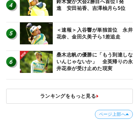
鈴木愛が大会2勝目へ首位T発
4
進 安田祐香、吉澤柚月ら5位
＜速報＞入谷響が単独首位 永井
5
花奈、金田久美子ら1差追走
桑木志帆の優勝に「もう到達しな
6
いんじゃないか」 全英帰りの永
井花奈が受け止めた現実
ランキングをもっと見る
ページ上部へ