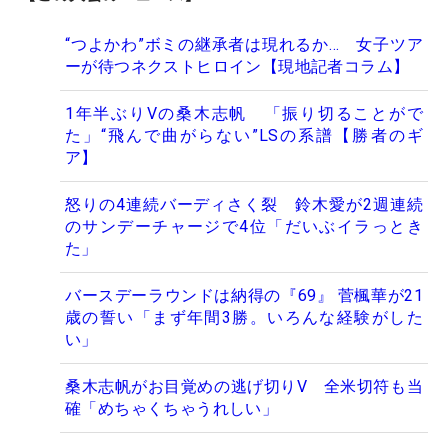
“つよかわ”ボミの継承者は現れるか… 女子ツア
ーが待つネクストヒロイン【現地記者コラム】
1年半ぶりVの桑木志帆 「振り切ることがで
た」“飛んで曲がらない”LSの系譜【勝者のギ
ア】
怒りの4連続バーディさく裂 鈴木愛が2週連続
のサンデーチャージで4位「だいぶイラっとき
た」
バースデーラウンドは納得の『69』 菅楓華が21
歳の誓い「まず年間3勝。いろんな経験がした
い」
桑木志帆がお目覚めの逃げ切りV 全米切符も当
確「めちゃくちゃうれしい」