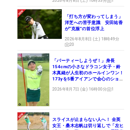
2026年8月8日 (土) 10時33分
1
「打ち方が変わってしまう」
洋芝への苦手意識 安田祐香
が“克服”の首位浮上
2026年8月8日 (土) 18時49分
20
「パーティーしようぜ！」身長
154cmの小さなドラコン女子・鈴
木真緒が人生初のホールインワン！
173yを5番アイアンで会心のショッ
ト
2026年8月7日 (金) 16時00分
1
スライスが止まらない人へ！ 全英
女王・桑木志帆は切り返しで「左ヒ