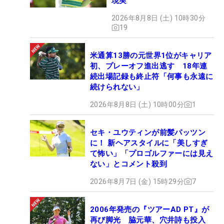
現実
2026年8月8日 (土) 10時30分
19
米通算13勝の元世界1位がキャリア
初、プレーオフ進出逃す 18年連
続出場記録も終止符「何事も永遠に
続けられない」
2026年8月8日 (土) 10時00分
1
セキ・ユウティンが前髪パッツン
に！ 新ヘアスタイルに「美しすぎ
て怖い」「プロゴルファーには見え
ない」とコメント殺到
2026年8月7日 (金) 15時29分
7
2006年発売の『ツアーAD PT』が
再び脚光 脇元華、穴井詩も投入