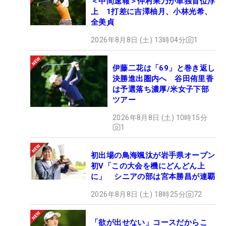
＜中間速報＞仲村果乃が単独首位浮
上 1打差に吉澤柚月、小林光希、
全美貞
2026年8月8日 (土) 13時04分
1
伊藤二花は「69」と巻き返し
決勝進出圏内へ 谷田侑里香
は予選落ち濃厚/米女子下部
ツアー
2026年8月8日 (土) 10時15分
1
初出場の鳥海颯汰が岩手県オープン
初V「この大会を機にどんどん上
に」 シニアの部は宮本勝昌が連覇
2026年8月8日 (土) 18時25分
72
「欲が出せない」コースだからこ