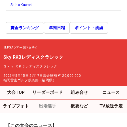
Shiho Kuwaki
賞金ランキング
年間日程
ポイント・成績
JLPGAツアー
国内女子
Sky RKBレディスクラシック
Ｓｋｙ ＲＫＢレディスクラシック
2026年5月15日-5月17日
賞金総額
¥120,000,000
福岡雷山ゴルフ倶楽部（福岡県）
大会TOP
リーダーボード
組み合せ
ニュース
ライブフォト
出場選手
概要など
TV放送予定
【この大会のニュース】