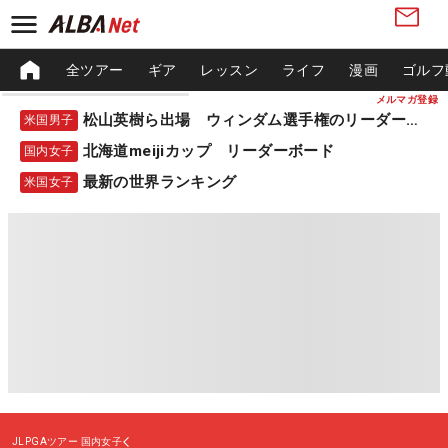
全ツアー
ギア
レッスン
ライフ
漫画
ゴルフ
メルマガ登録
松山英樹ら出場 ウィンダム選手権のリーダーボード
米国男子
北海道meijiカップ リーダーボード
国内女子
最新の世界ランキング
米国女子
JLPGAツアー
国内女子