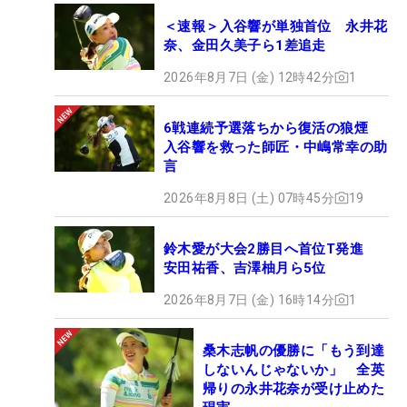
＜速報＞入谷響が単独首位 永井花
奈、金田久美子ら1差追走
2026年8月7日 (金) 12時42分
1
6戦連続予選落ちから復活の狼煙
入谷響を救った師匠・中嶋常幸の助
言
2026年8月8日 (土) 07時45分
19
鈴木愛が大会2勝目へ首位T発進
安田祐香、吉澤柚月ら5位
2026年8月7日 (金) 16時14分
1
桑木志帆の優勝に「もう到達
しないんじゃないか」 全英
帰りの永井花奈が受け止めた