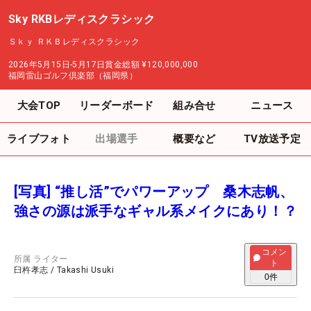
Sky RKBレディスクラシック
Ｓｋｙ ＲＫＢレディスクラシック
2026年5月15日-5月17日
賞金総額
¥120,000,000
福岡雷山ゴルフ倶楽部（福岡県）
大会TOP
リーダーボード
組み合せ
ニュース
ライブフォト
出場選手
概要など
TV放送予定
[写真] “推し活”でパワーアップ 桑木志帆、
強さの源は派手なギャル系メイクにあり！？
コメン
所属
ライター
ト
臼杵孝志
/
Takashi Usuki
0
件