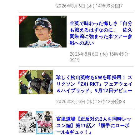
2026年8月6日 (木) 14時09分
7
全英で味わった悔しさ「自分
も戦えるはずなのに」 佐久
間朱莉に強まった米ツアー参
戦への思い
2026年8月6日 (木) 16時45分
19
珍しく松山英樹も5Wを即採用！ ス
リクソン『ZXi RKT』フェアウェイ
＆ハイブリッド、9月12日デビュー
2026年8月6日 (木) 13時42分
33
宮里道場【正反対の2人を同時レッ
スン編】第11話／『勝手にローボ
ール&ギュッ！』