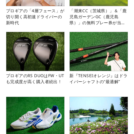
プロギアの「4層フェース」が
「潮来CC（茨城県）」＆「鹿
切り開く高初速ドライバーの
児島ガーデンGC（鹿児島
新時代
県）」の無料プレー券が当た
る！！
プロギアのRS DUOはFW・UT
新『TENSEIオレンジ』はドラ
も完成度が高く購入者続出！
イバーシャフトの“最適解”