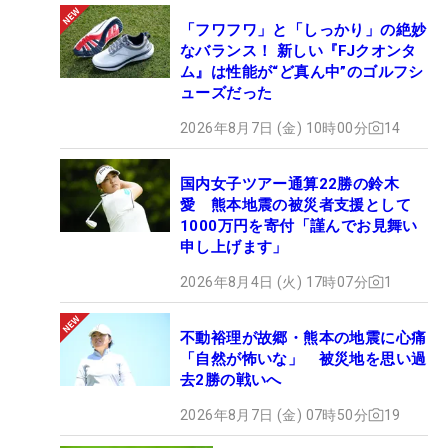
「フワフワ」と「しっかり」の絶妙
なバランス！ 新しい『FJクオンタ
ム』は性能が“ど真ん中”のゴルフシ
ューズだった
2026年8月7日 (金) 10時00分
14
国内女子ツアー通算22勝の鈴木
愛 熊本地震の被災者支援として
1000万円を寄付「謹んでお見舞い
申し上げます」
2026年8月4日 (火) 17時07分
1
不動裕理が故郷・熊本の地震に心痛
「自然が怖いな」 被災地を思い過
去2勝の戦いへ
2026年8月7日 (金) 07時50分
19