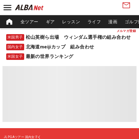
全ツアー
ギア
レッスン
ライフ
漫画
ゴルフ
メルマガ登録
松山英樹ら出場 ウィンダム選手権の組み合わせ
米国男子
北海道meijiカップ 組み合わせ
国内女子
最新の世界ランキング
米国女子
JLPGAツアー
国内女子