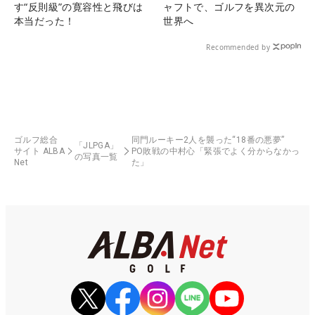
す“反則級”の寛容性と飛びは
ャフトで、ゴルフを異次元の
本当だった！
世界へ
Recommended by
ゴルフ総合
同門ルーキー2人を襲った“18番の悪夢”
「JLPGA」
サイト ALBA
PO敗戦の中村心「緊張でよく分からなかっ
の写真一覧
Net
た」