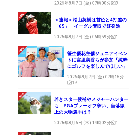
2026年8月7日 (金) 07時00分
9
＜速報＞松山英樹は首位と4打差の
「65」 イーグル奪取で好発進
2026年8月7日 (金) 06時59分
1
笹生優花主催ジュニアイベン
トに宮里美香らが参加「純粋
にゴルフを楽しんでほしい」
2026年8月7日 (金) 07時15分
19
若きスター候補やメジャーハンター
も PGAプレーオフ争い、当落線
上の大物選手は？
2026年8月6日 (木) 14時02分
1