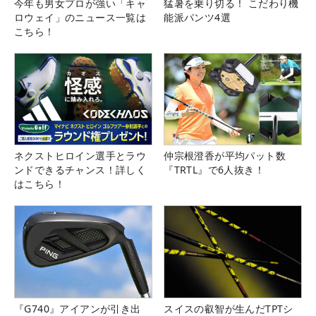
今年も男女プロが強い「キャ
猛暑を乗り切る！ こだわり機
ロウェイ」のニュース一覧は
能派パンツ4選
こちら！
ネクストヒロイン選手とラウ
仲宗根澄香が平均パット数
ンドできるチャンス！詳しく
『TRTL』で6人抜き！
はこちら！
『G740』アイアンが引き出
スイスの叡智が生んだTPTシ