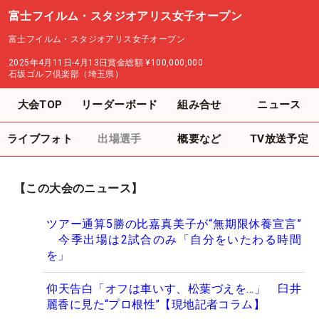
富士フイルム・スタジオアリス女子オープン
富士フイルム・スタジオアリス女子オープン
2025年4月11日-4月13日
賞金総額
¥100,000,000
石坂ゴルフ倶楽部（埼玉県）
大会TOP
リーダーボード
組み合せ
ニュース
ライブフォト
出場選手
概要など
TV放送予定
【この大会のニュース】
ツアー通算5勝の比嘉真美子が“無期限休養宣言”
今季出場は2試合のみ「自分をいたわる時間
を」
仰天告白「オフは車いす、松葉づえを…」 臼井
麗香に見た“プロ根性”【現地記者コラム】