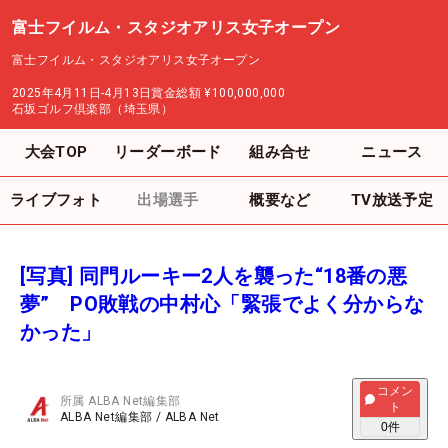
富士フイルム・スタジオアリス女子オープン
富士フイルム・スタジオアリス女子オープン
2025年4月11日-4月13日
賞金総額
¥100,000,000
石坂ゴルフ倶楽部（埼玉県）
大会TOP
リーダーボード
組み合せ
ニュース
ライブフォト
出場選手
概要など
TV放送予定
[写真] 同門ルーキー2人を襲った“18番の悪
夢” PO敗戦の中村心「緊張でよく分からな
かった」
コメン
所属
ALBA Net編集部
ト
ALBA Net編集部
/
ALBA Net
0
件