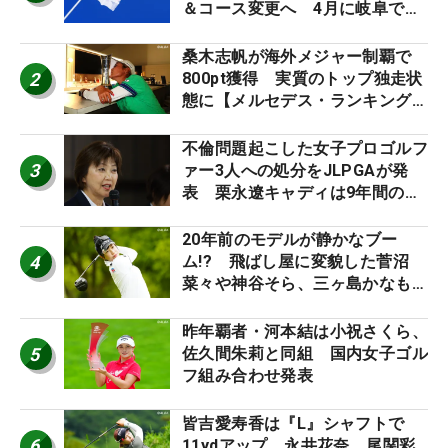
＆コース変更へ 4月に岐阜で開
催
桑木志帆が海外メジャー制覇で
2
800pt獲得 実質のトップ独走状
態に【メルセデス・ランキング番
外編】
不倫問題起こした女子プロゴルフ
3
ァー3人への処分をJLPGAが発
表 栗永遼キャディは9年間の立
ち入り禁止
20年前のモデルが静かなブー
4
ム!? 飛ばし屋に変貌した菅沼
菜々や神谷そら、三ヶ島かなも使
う“名器”が人気な理由【ツアープ
ロたちの“飛ばしギア”】
昨年覇者・河本結は小祝さくら、
5
佐久間朱莉と同組 国内女子ゴル
フ組み合わせ発表
皆吉愛寿香は『L』シャフトで
6
11ydアップ 永井花奈、尾関彩