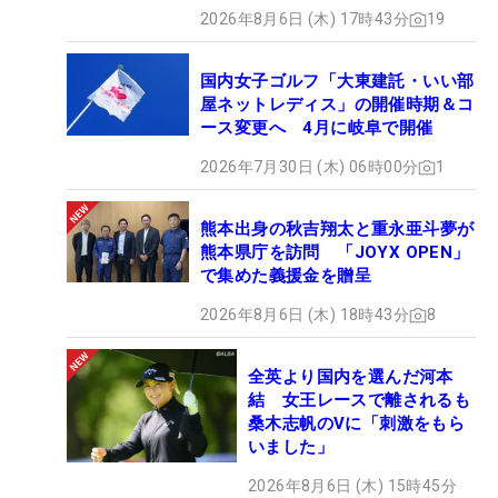
2026年8月6日 (木) 17時43分
19
国内女子ゴルフ「大東建託・いい部
屋ネットレディス」の開催時期＆コ
ース変更へ 4月に岐阜で開催
2026年7月30日 (木) 06時00分
1
熊本出身の秋吉翔太と重永亜斗夢が
熊本県庁を訪問 「JOYX OPEN」
で集めた義援金を贈呈
2026年8月6日 (木) 18時43分
8
全英より国内を選んだ河本
結 女王レースで離されるも
桑木志帆のVに「刺激をもら
いました」
2026年8月6日 (木) 15時45分