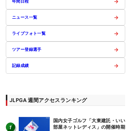
→
年間日程
→
ニュース一覧
→
ライブフォト一覧
→
ツアー登録選手
→
記録成績
JLPGA 週間アクセスランキング
国内女子ゴルフ「大東建託・いい
1
部屋ネットレディス」の開催時期