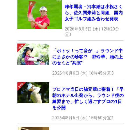
昨年覇者・河本結は小祝さく
ら、佐久間朱莉と同組 国内
女子ゴルフ組み合わせ発表
2026年8月5日 (水) 12時20分
1
「ボトッ！って音が…」ラウンド中
にまさかの珍客!? 都玲華、頭の上
のセミと“共演”
2026年8月6日 (木) 16時45分
3
プロアマ当日の脇元華に密着！「早
朝のホテル出発から、ラウンド後の
練習まで」忙しく過ごすプロの1日
を公開
2026年8月6日 (木) 15時50分
1