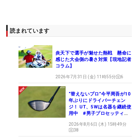
読まれています
炎天下で選手が魅せた熱戦 懸命に
感じた大会側の暑さ対策【現地記者
コラム】
2026年7月31日 (金) 11時55分
6
“替えないプロ”今平周吾が10
年ぶりにドライバーチェン
ジ！ UT、5Wは名器を継続使
用中 #男子プロセッティン
グ
2026年8月6日 (木) 15時49分
38