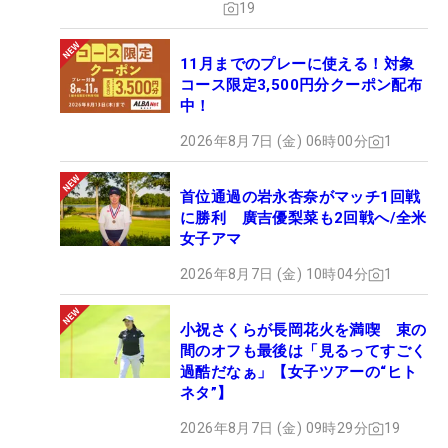
19
11月までのプレーに使える！対象
コース限定3,500円分クーポン配布
中！
2026年8月7日 (金) 06時00分
1
首位通過の岩永杏奈がマッチ1回戦
に勝利 廣吉優梨菜も2回戦へ/全米
女子アマ
2026年8月7日 (金) 10時04分
1
小祝さくらが長岡花火を満喫 束の
間のオフも最後は「見るってすごく
過酷だなぁ」【女子ツアーの“ヒト
ネタ”】
2026年8月7日 (金) 09時29分
19