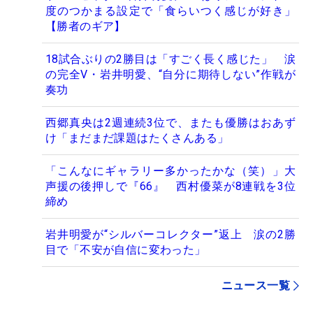
度のつかまる設定で「食らいつく感じが好き」
【勝者のギア】
18試合ぶりの2勝目は「すごく長く感じた」 涙
の完全V・岩井明愛、“自分に期待しない”作戦が
奏功
西郷真央は2週連続3位で、またも優勝はおあず
け「まだまだ課題はたくさんある」
「こんなにギャラリー多かったかな（笑）」大
声援の後押しで『66』 西村優菜が8連戦を3位
締め
岩井明愛が“シルバーコレクター”返上 涙の2勝
目で「不安が自信に変わった」
ニュース一覧