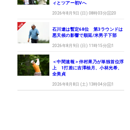
ィとツアー初Vへ
2026年8月9日 (日) 08時03分
20
石川遼は暫定68位 第3ラウンドは
悪天候の影響で順延/米男子下部
2026年8月9日 (日) 11時15分
1
＜中間速報＞仲村果乃が単独首位浮
上 1打差に吉澤柚月、小林光希、
全美貞
2026年8月8日 (土) 13時04分
1