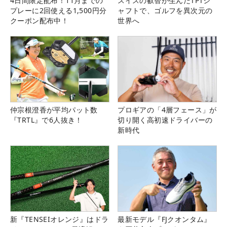
4日間限定配布！11月までの
スイスの叡智が生んだTPTシ
プレーに2回使える1,500円分
ャフトで、ゴルフを異次元の
クーポン配布中！
世界へ
仲宗根澄香が平均パット数
プロギアの「4層フェース」が
『TRTL』で6人抜き！
切り開く高初速ドライバーの
新時代
新『TENSEIオレンジ』はドラ
最新モデル『FJクオンタム』