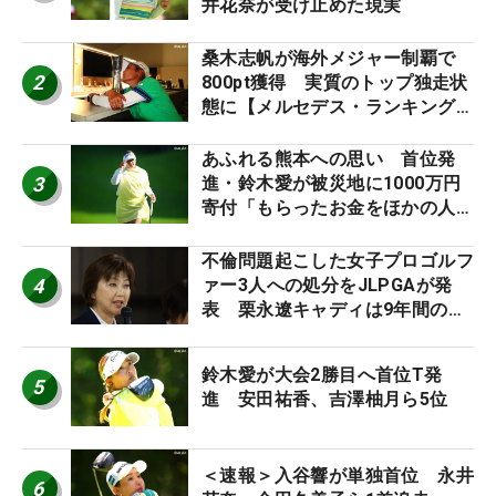
井花奈が受け止めた現実
桑木志帆が海外メジャー制覇で
2
800pt獲得 実質のトップ独走状
態に【メルセデス・ランキング番
外編】
あふれる熊本への思い 首位発
3
進・鈴木愛が被災地に1000万円
寄付「もらったお金をほかの人
に」
不倫問題起こした女子プロゴルフ
4
ァー3人への処分をJLPGAが発
表 栗永遼キャディは9年間の立
ち入り禁止
鈴木愛が大会2勝目へ首位T発
5
進 安田祐香、吉澤柚月ら5位
＜速報＞入谷響が単独首位 永井
6