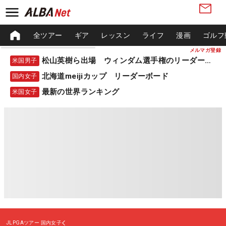
全ツアー
ギア
レッスン
ライフ
漫画
ゴルフ
メルマガ登録
松山英樹ら出場 ウィンダム選手権のリーダーボード
米国男子
北海道meijiカップ リーダーボード
国内女子
最新の世界ランキング
米国女子
JLPGAツアー
国内女子