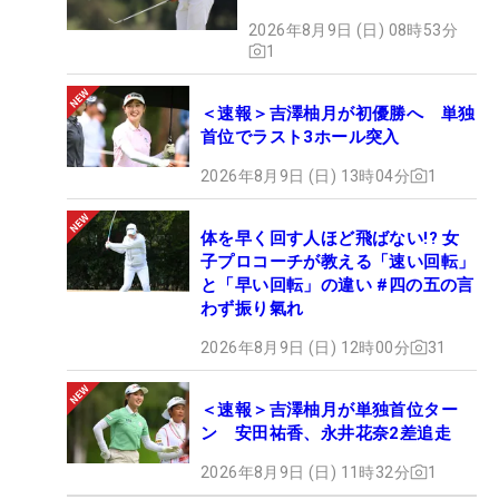
2026年8月9日 (日) 08時53分
1
＜速報＞吉澤柚月が初優勝へ 単独
首位でラスト3ホール突入
2026年8月9日 (日) 13時04分
1
体を早く回す人ほど飛ばない!? 女
子プロコーチが教える「速い回転」
と「早い回転」の違い #四の五の言
わず振り氣れ
2026年8月9日 (日) 12時00分
31
＜速報＞吉澤柚月が単独首位ター
ン 安田祐香、永井花奈2差追走
2026年8月9日 (日) 11時32分
1