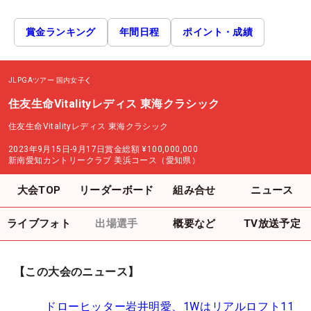
賞金ランキング
年間日程
ポイント・成績
JLPGAツアー
国内女子
住友生命Vitalityレディス 東海クラシック
住友生命Vitalityレディス 東海クラシック
2023年9月15日-9月17日
賞金総額
¥100,000,000
新南愛知カントリークラブ 美浜コース（愛知県）
大会TOP
リーダーボード
組み合せ
ニュース
ライブフォト
出場選手
概要など
TV放送予定
【この大会のニュース】
ドローヒッター岩井明愛、1Wはリアルロフト11