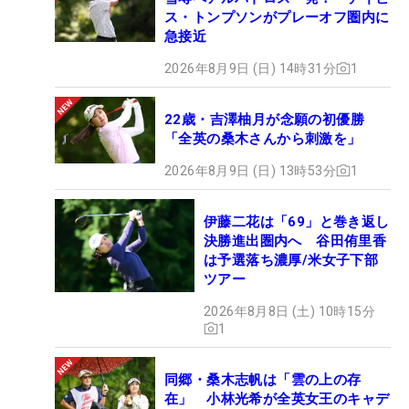
ス・トンプソンがプレーオフ圏内に
急接近
2026年8月9日 (日) 14時31分
1
22歳・吉澤柚月が念願の初優勝
「全英の桑木さんから刺激を」
2026年8月9日 (日) 13時53分
1
伊藤二花は「69」と巻き返し
決勝進出圏内へ 谷田侑里香
は予選落ち濃厚/米女子下部
ツアー
2026年8月8日 (土) 10時15分
1
同郷・桑木志帆は「雲の上の存
在」 小林光希が全英女王のキャデ