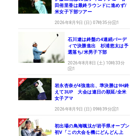
田侑里香は最終ラウンドに進めず/
米女子下部ツアー
2026年8月9日 (日) 07時35分
1
石川遼は終盤の4連続バーデ
ィで決勝進出 杉浦悠太は予
選落ち/米男子下部
2026年8月8日 (土) 10時33分
1
岩永杏奈が4強進出、準決勝は9H終
えて3UP 大会は連日の順延/全米
女子アマ
2026年8月9日 (日) 09時39分
1
初出場の鳥海颯汰が岩手県オープン
初V「この大会を機にどんどん上