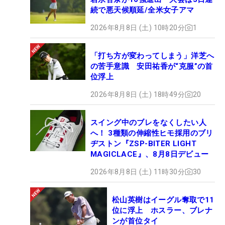
続で悪天候順延/全米女子アマ
2026年8月8日 (土) 10時20分
1
「打ち方が変わってしまう」洋芝へ
の苦手意識 安田祐香が“克服”の首
位浮上
2026年8月8日 (土) 18時49分
20
スイング中のブレをなくしたい人
へ！ 3種類の伸縮性ヒモ採用のブリ
ヂストン『ZSP-BITER LIGHT
MAGICLACE』、8月8日デビュー
2026年8月8日 (土) 11時30分
30
松山英樹はイーグル奪取で11
位に浮上 ホスラー、ブレナ
ンが首位タイ