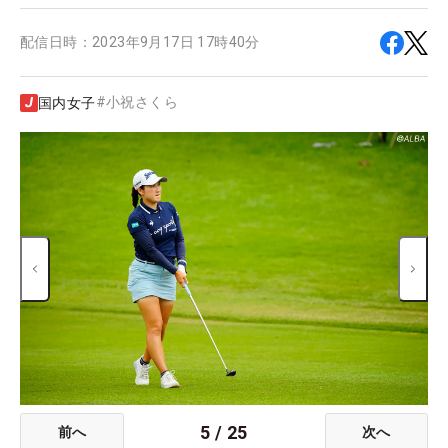
配信日時：
2023年9月17日 17時40分
#
小祝さくら
国内女子
5
/
25
前へ
次へ