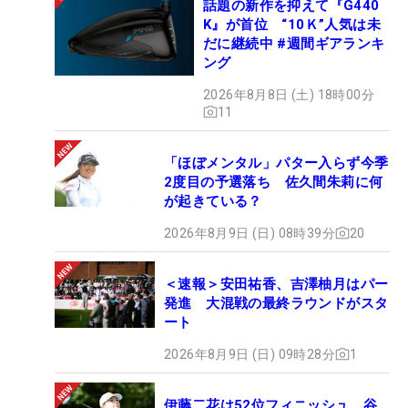
話題の新作を抑えて『G440
K』が首位 “10Ｋ”人気は未
だに継続中 #週間ギアランキ
ング
2026年8月8日 (土) 18時00分
11
「ほぼメンタル」パター入らず今季
2度目の予選落ち 佐久間朱莉に何
が起きている？
2026年8月9日 (日) 08時39分
20
＜速報＞安田祐香、吉澤柚月はパー
発進 大混戦の最終ラウンドがスタ
ート
2026年8月9日 (日) 09時28分
1
伊藤二花は52位フィニッシュ 谷