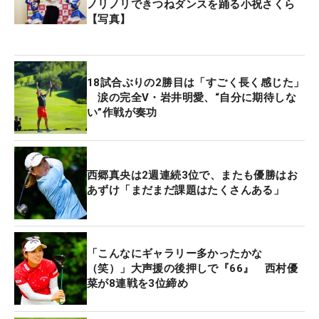
ノリノリできつねダンスを踊る小祝さくら
【写真】
18試合ぶりの2勝目は「すごく長く感じた」
涙の完全V・岩井明愛、“自分に期待しな
い”作戦が奏功
西郷真央は2週連続3位で、またも優勝はお
あずけ「まだまだ課題はたくさんある」
「こんなにギャラリー多かったかな
（笑）」大声援の後押しで『66』 西村優
菜が8連戦を3位締め