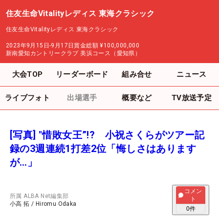
住友生命Vitalityレディス 東海クラシック
住友生命Vitalityレディス 東海クラシック
2023年9月15日-9月17日
賞金総額
¥100,000,000
新南愛知カントリークラブ 美浜コース（愛知県）
大会TOP
リーダーボード
組み合せ
ニュース
ライブフォト
出場選手
概要など
TV放送予定
[写真] "惜敗女王”!? 小祝さくらがツアー記
録の3週連続1打差2位「悔しさはあります
が…」
コメン
所属
ALBA Net編集部
ト
小高 拓
/
Hiromu Odaka
0
件