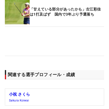
「甘えている部分があったかも」古江彩佳
は1打及ばず 国内で3年ぶり予選落ち
関連する選手プロフィール・成績
小祝 さくら
Sakura Koiwai