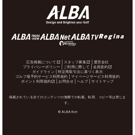
広告掲載について
スタッフ募集
運営会社
プライバシーポリシー
ご利用に際して
会員規約
ガイドライン
特定商取引法に基づく表示
ゴルフ場予約サービス利用規約
マイページサービス利用規約
ポイント利用規約
お問合せ
ヘルプ
サイトマップ
掲載されている全てのコンテンツの無断での転載、転用、コピー等は禁じま
す。
© ALBA Net