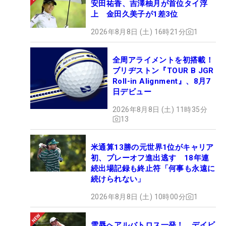
安田祐香、吉澤柚月が首位タイ浮
上 金田久美子が1差3位
2026年8月8日 (土) 16時21分
1
全周アライメントを初搭載！
ブリヂストン『TOUR B JGR
Roll-in Alignment』、8月7
日デビュー
2026年8月8日 (土) 11時35分
13
米通算13勝の元世界1位がキャリア
初、プレーオフ進出逃す 18年連
続出場記録も終止符「何事も永遠に
続けられない」
2026年8月8日 (土) 10時00分
1
雪辱へアルバトロス一発！ デイビ