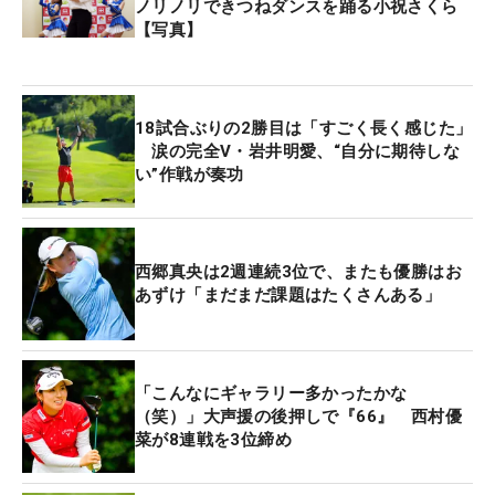
ノリノリできつねダンスを踊る小祝さくら
【写真】
18試合ぶりの2勝目は「すごく長く感じた」
涙の完全V・岩井明愛、“自分に期待しな
い”作戦が奏功
西郷真央は2週連続3位で、またも優勝はお
あずけ「まだまだ課題はたくさんある」
「こんなにギャラリー多かったかな
（笑）」大声援の後押しで『66』 西村優
菜が8連戦を3位締め