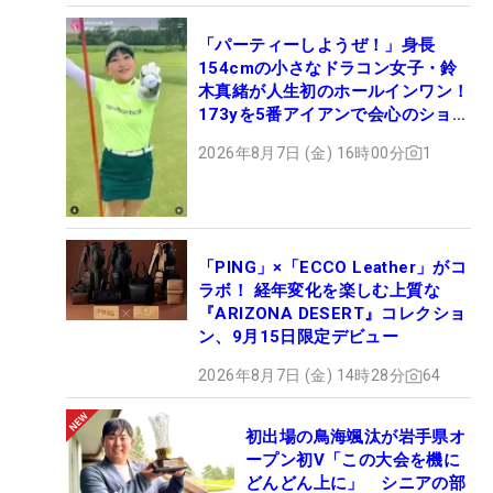
「パーティーしようぜ！」身長
154cmの小さなドラコン女子・鈴
木真緒が人生初のホールインワン！
173yを5番アイアンで会心のショッ
ト
2026年8月7日 (金) 16時00分
1
「PING」×「ECCO Leather」がコ
ラボ！ 経年変化を楽しむ上質な
『ARIZONA DESERT』コレクショ
ン、9月15日限定デビュー
2026年8月7日 (金) 14時28分
64
初出場の鳥海颯汰が岩手県オ
ープン初V「この大会を機に
どんどん上に」 シニアの部