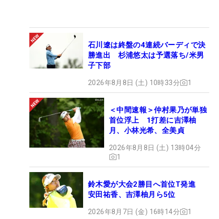
石川遼は終盤の4連続バーディで決
勝進出 杉浦悠太は予選落ち/米男
子下部
2026年8月8日 (土) 10時33分
1
＜中間速報＞仲村果乃が単独
首位浮上 1打差に吉澤柚
月、小林光希、全美貞
2026年8月8日 (土) 13時04分
1
鈴木愛が大会2勝目へ首位T発進
安田祐香、吉澤柚月ら5位
2026年8月7日 (金) 16時14分
1