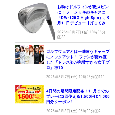
お助けドルフィンが激スピン
に！ ノーメッキのキャスコ
『DW-125G High Spin』、9
月11日デビュー【打ってみ
た】
2026年8月7日 (金) 18時36分
33
ゴルフウェアとは一味違うギャップ
にノックアウト！ ファンが惚れ直
した「ドレス姿が完璧すぎる女子プ
ロ」神10
2026年8月7日 (金) 19時45分
111
4日間の期間限定配布！11月までの
プレーに2回使える1,500円＆1,000
円分クーポン！
2026年8月8日 (土) 06時00分
2