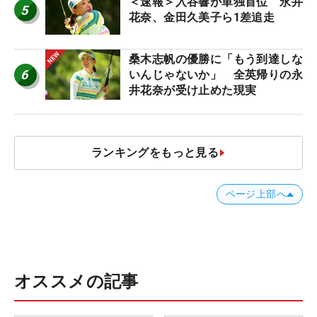
＜速報＞入谷響が単独首位 永井
5
花奈、金田久美子ら1差追走
桑木志帆の優勝に「もう到達しな
6
いんじゃないか」 全英帰りの永
井花奈が受け止めた現実
ランキングをもっと見る
ページ上部へ
オススメの記事