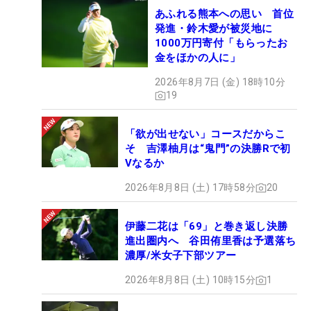
あふれる熊本への思い 首位
発進・鈴木愛が被災地に
1000万円寄付「もらったお
金をほかの人に」
2026年8月7日 (金) 18時10分
19
「欲が出せない」コースだからこ
そ 吉澤柚月は“鬼門”の決勝Rで初
Vなるか
2026年8月8日 (土) 17時58分
20
伊藤二花は「69」と巻き返し決勝
進出圏内へ 谷田侑里香は予選落ち
濃厚/米女子下部ツアー
2026年8月8日 (土) 10時15分
1