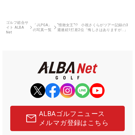
ゴルフ総合サ
「JLPGA」
"惜敗女王”!? 小祝さくらがツアー記録の3
イト ALBA
の写真一覧
週連続1打差2位「悔しさはありますが…」
Net
ALBAゴルフニュース
メルマガ登録はこちら