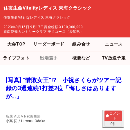
住友生命Vitalityレディス 東海クラシック
住友生命Vitalityレディス 東海クラシック
2023年9月15日-9月17日
賞金総額
¥100,000,000
新南愛知カントリークラブ 美浜コース（愛知県）
大会TOP
リーダーボード
組み合せ
ニュース
ライブフォト
出場選手
概要など
TV放送予定
[写真] "惜敗女王”!? 小祝さくらがツアー記
録の3週連続1打差2位「悔しさはあります
が…」
コメン
所属
ALBA Net編集部
ト
小高 拓
/
Hiromu Odaka
0
件