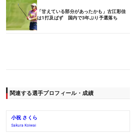
「甘えている部分があったかも」古江彩佳
は1打及ばず 国内で3年ぶり予選落ち
関連する選手プロフィール・成績
小祝 さくら
Sakura Koiwai