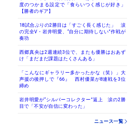
度のつかまる設定で「食らいつく感じが好き」
【勝者のギア】
18試合ぶりの2勝目は「すごく長く感じた」 涙
の完全V・岩井明愛、“自分に期待しない”作戦が
奏功
西郷真央は2週連続3位で、またも優勝はおあず
け「まだまだ課題はたくさんある」
「こんなにギャラリー多かったかな（笑）」大
声援の後押しで『66』 西村優菜が8連戦を3位
締め
岩井明愛が“シルバーコレクター”返上 涙の2勝
目で「不安が自信に変わった」
ニュース一覧