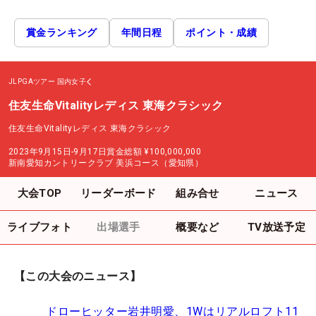
賞金ランキング
年間日程
ポイント・成績
JLPGAツアー
国内女子
住友生命Vitalityレディス 東海クラシック
住友生命Vitalityレディス 東海クラシック
2023年9月15日-9月17日
賞金総額
¥100,000,000
新南愛知カントリークラブ 美浜コース（愛知県）
大会TOP
リーダーボード
組み合せ
ニュース
ライブフォト
出場選手
概要など
TV放送予定
【この大会のニュース】
ドローヒッター岩井明愛、1Wはリアルロフト11