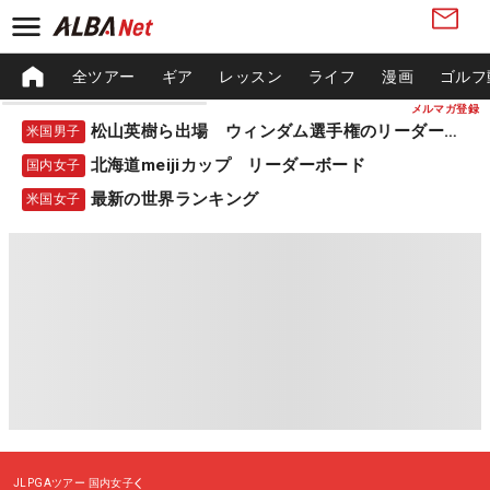
全ツアー
ギア
レッスン
ライフ
漫画
ゴルフ
メルマガ登録
松山英樹ら出場 ウィンダム選手権のリーダーボード
米国男子
北海道meijiカップ リーダーボード
国内女子
最新の世界ランキング
米国女子
JLPGAツアー
国内女子