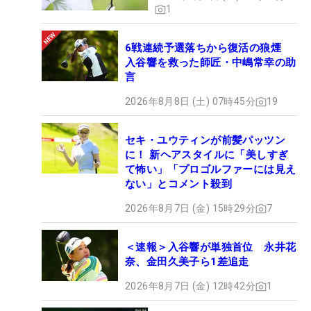
1
6戦連続予選落ちから復活の狼煙
入谷響を救った師匠・中嶋常幸の助
言
2026年8月8日 (土) 07時45分
19
セキ・ユウティンが前髪パッツン
に！ 新ヘアスタイルに「美しすぎ
て怖い」「プロゴルファーには見え
ない」とコメント殺到
2026年8月7日 (金) 15時29分
7
＜速報＞入谷響が単独首位 永井花
奈、金田久美子ら1差追走
2026年8月7日 (金) 12時42分
1