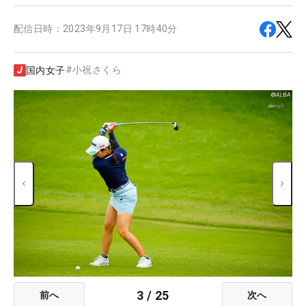
配信日時：
2023年9月17日 17時40分
#
小祝さくら
国内女子
3
/
25
前へ
次へ