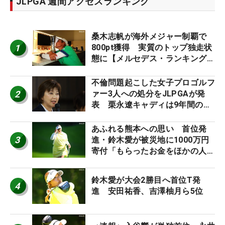
JLPGA 週間アクセスランキング
桑木志帆が海外メジャー制覇で
1
800pt獲得 実質のトップ独走状
態に【メルセデス・ランキング番
外編】
不倫問題起こした女子プロゴルフ
2
ァー3人への処分をJLPGAが発
表 栗永遼キャディは9年間の立
ち入り禁止
あふれる熊本への思い 首位発
3
進・鈴木愛が被災地に1000万円
寄付「もらったお金をほかの人
に」
鈴木愛が大会2勝目へ首位T発
4
進 安田祐香、吉澤柚月ら5位