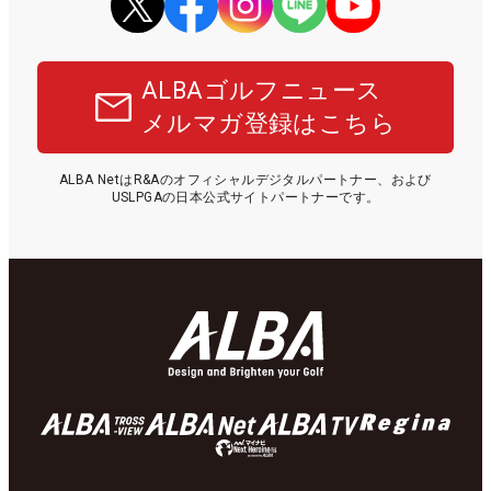
ALBAゴルフニュース
メルマガ登録はこちら
ALBA NetはR&Aのオフィシャルデジタルパートナー、および
USLPGAの日本公式サイトパートナーです。