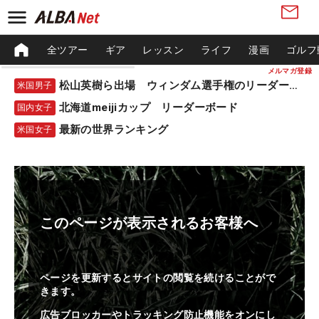
全ツアー
ギア
レッスン
ライフ
漫画
ゴルフ
メルマガ登録
松山英樹ら出場 ウィンダム選手権のリーダーボード
米国男子
北海道meijiカップ リーダーボード
国内女子
最新の世界ランキング
米国女子
このページが表示されるお客様へ
ページを更新するとサイトの閲覧を続けることがで
きます。
広告ブロッカーやトラッキング防止機能をオンにし