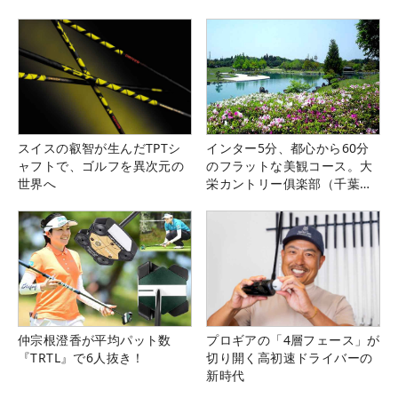
スイスの叡智が生んだTPTシ
インター5分、都心から60分
ャフトで、ゴルフを異次元の
のフラットな美観コース。大
世界へ
栄カントリー俱楽部（千葉
県）
仲宗根澄香が平均パット数
プロギアの「4層フェース」が
『TRTL』で6人抜き！
切り開く高初速ドライバーの
新時代