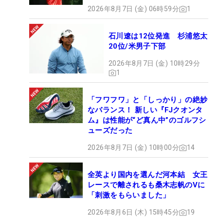
2026年8月7日 (金) 06時59分
1
石川遼は12位発進 杉浦悠太
20位/米男子下部
2026年8月7日 (金) 10時29分
1
「フワフワ」と「しっかり」の絶妙
なバランス！ 新しい『FJクオンタ
ム』は性能が“ど真ん中”のゴルフシ
ューズだった
2026年8月7日 (金) 10時00分
14
全英より国内を選んだ河本結 女王
レースで離されるも桑木志帆のVに
「刺激をもらいました」
2026年8月6日 (木) 15時45分
19