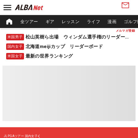
全ツアー
ギア
レッスン
ライフ
漫画
ゴルフ
メルマガ登録
松山英樹ら出場 ウィンダム選手権のリーダーボード
米国男子
北海道meijiカップ リーダーボード
国内女子
最新の世界ランキング
米国女子
JLPGAツアー
国内女子