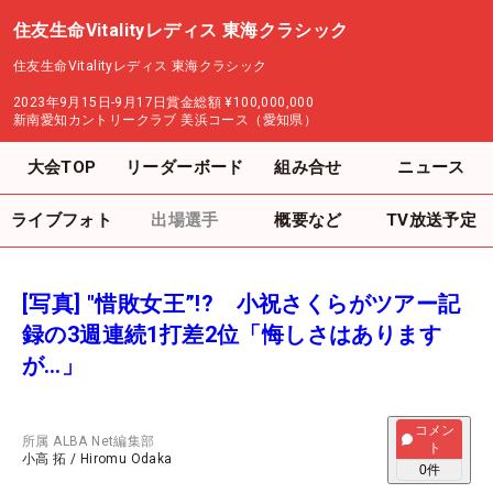
住友生命Vitalityレディス 東海クラシック
住友生命Vitalityレディス 東海クラシック
2023年9月15日-9月17日
賞金総額
¥100,000,000
新南愛知カントリークラブ 美浜コース（愛知県）
大会TOP
リーダーボード
組み合せ
ニュース
ライブフォト
出場選手
概要など
TV放送予定
[写真] "惜敗女王”!? 小祝さくらがツアー記
録の3週連続1打差2位「悔しさはあります
が…」
コメン
所属
ALBA Net編集部
ト
小高 拓
/
Hiromu Odaka
0
件