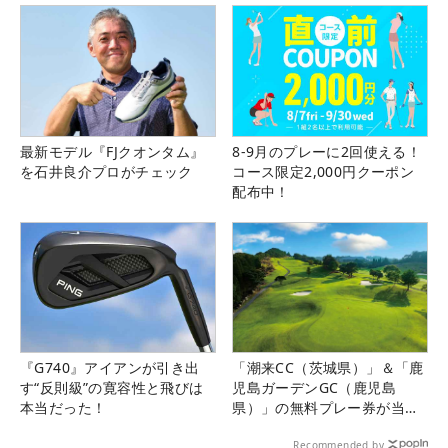
最新モデル『FJクオンタム』
8-9月のプレーに2回使える！
を石井良介プロがチェック
コース限定2,000円クーポン
配布中！
『G740』アイアンが引き出
「潮来CC（茨城県）」＆「鹿
す“反則級”の寛容性と飛びは
児島ガーデンGC（鹿児島
本当だった！
県）」の無料プレー券が当た
る！！
Recommended by