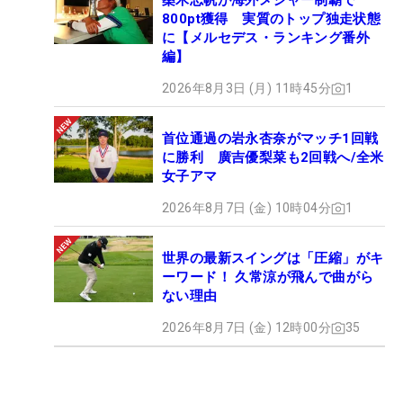
桑木志帆が海外メジャー制覇で
800pt獲得 実質のトップ独走状態
に【メルセデス・ランキング番外
編】
2026年8月3日 (月) 11時45分
1
首位通過の岩永杏奈がマッチ1回戦
に勝利 廣吉優梨菜も2回戦へ/全米
女子アマ
2026年8月7日 (金) 10時04分
1
世界の最新スイングは「圧縮」がキ
ーワード！ 久常涼が飛んで曲がら
ない理由
2026年8月7日 (金) 12時00分
35