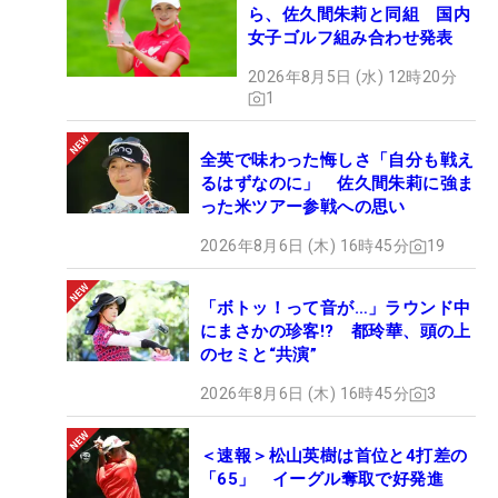
ら、佐久間朱莉と同組 国内
女子ゴルフ組み合わせ発表
2026年8月5日 (水) 12時20分
1
全英で味わった悔しさ「自分も戦え
るはずなのに」 佐久間朱莉に強ま
った米ツアー参戦への思い
2026年8月6日 (木) 16時45分
19
「ボトッ！って音が…」ラウンド中
にまさかの珍客!? 都玲華、頭の上
のセミと“共演”
2026年8月6日 (木) 16時45分
3
＜速報＞松山英樹は首位と4打差の
「65」 イーグル奪取で好発進