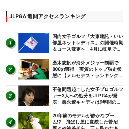
JLPGA 週間アクセスランキング
国内女子ゴルフ「大東建託・いい
1
部屋ネットレディス」の開催時期
＆コース変更へ 4月に岐阜で開
催
桑木志帆が海外メジャー制覇で
2
800pt獲得 実質のトップ独走状
態に【メルセデス・ランキング番
外編】
不倫問題起こした女子プロゴルフ
3
ァー3人への処分をJLPGAが発
表 栗永遼キャディは9年間の立
ち入り禁止
20年前のモデルが静かなブー
4
ム!? 飛ばし屋に変貌した菅沼
菜々や神谷そら、三ヶ島かなも使