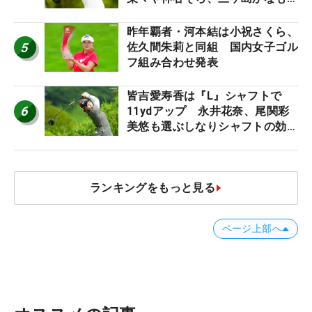
う“名器”が人気な理由【ツアープ
ロたちの“飛ばしギア”】
昨年覇者・河本結は小祝さくら、
5
佐久間朱莉と同組 国内女子ゴル
フ組み合わせ発表
皆吉愛寿香は『L』シャフトで
6
11ydアップ 永井花奈、尾関彩
美悠も選ぶしなりシャフトの効果
【ツアープロたちの“飛ばしギ
ア”】
ランキングをもっと見る
ページ上部へ