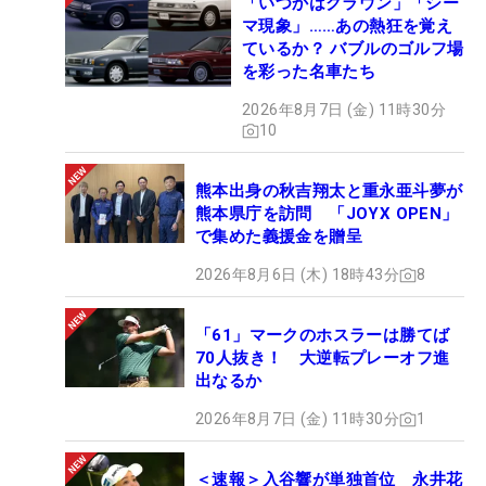
「いつかはクラウン」「シー
マ現象」……あの熱狂を覚え
ているか？ バブルのゴルフ場
を彩った名車たち
2026年8月7日 (金) 11時30分
10
熊本出身の秋吉翔太と重永亜斗夢が
熊本県庁を訪問 「JOYX OPEN」
で集めた義援金を贈呈
2026年8月6日 (木) 18時43分
8
「61」マークのホスラーは勝てば
70人抜き！ 大逆転プレーオフ進
出なるか
2026年8月7日 (金) 11時30分
1
＜速報＞入谷響が単独首位 永井花