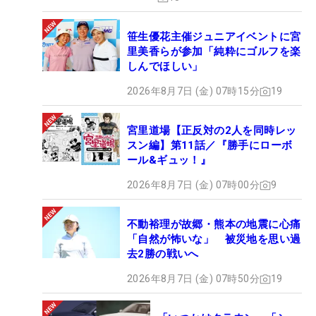
笹生優花主催ジュニアイベントに宮
里美香らが参加「純粋にゴルフを楽
しんでほしい」
2026年8月7日 (金) 07時15分
19
宮里道場【正反対の2人を同時レッ
スン編】第11話／『勝手にローボ
ール&ギュッ！』
2026年8月7日 (金) 07時00分
9
不動裕理が故郷・熊本の地震に心痛
「自然が怖いな」 被災地を思い過
去2勝の戦いへ
2026年8月7日 (金) 07時50分
19