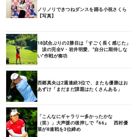
ノリノリできつねダンスを踊る小祝さくら
【写真】
18試合ぶりの2勝目は「すごく長く感じた」
涙の完全V・岩井明愛、“自分に期待しな
い”作戦が奏功
西郷真央は2週連続3位で、またも優勝はお
あずけ「まだまだ課題はたくさんある」
「こんなにギャラリー多かったかな
（笑）」大声援の後押しで『66』 西村優
菜が8連戦を3位締め