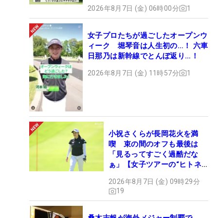
2026年8月7日 (金) 06時00分
1
女子プロたちが過ごしたオープンウ
ィーク 堀琴音は人生初の…！ 六車
日那乃は新幹線でとんぼ返り…！
2026年8月7日 (金) 11時57分
1
小祝さくらが長岡花火を満
喫 束の間のオフも最後は
「見るってすごく過酷だな
ぁ」【女子ツアーの“ヒトネ
タ”】
2026年8月7日 (金) 09時29分
19