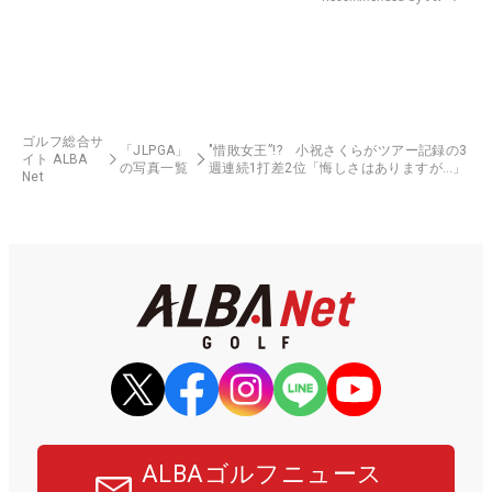
ゴルフ総合サ
「JLPGA」
"惜敗女王”!? 小祝さくらがツアー記録の3
イト ALBA
の写真一覧
週連続1打差2位「悔しさはありますが…」
Net
ALBAゴルフニュース