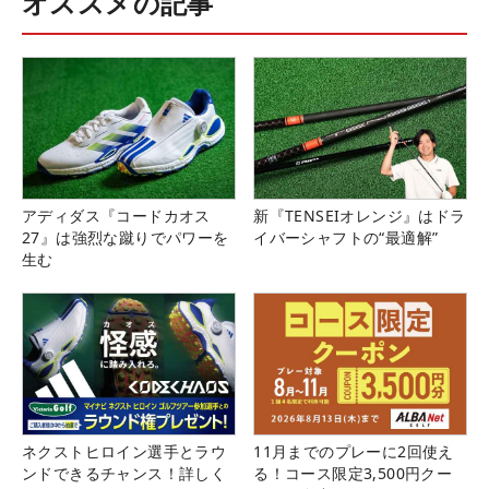
オススメの記事
アディダス『コードカオス
新『TENSEIオレンジ』はドラ
27』は強烈な蹴りでパワーを
イバーシャフトの“最適解”
生む
ネクストヒロイン選手とラウ
11月までのプレーに2回使え
ンドできるチャンス！詳しく
る！コース限定3,500円クー