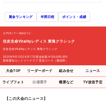
賞金ランキング
年間日程
ポイント・成績
JLPGAツアー
国内女子
住友生命Vitalityレディス 東海クラシック
住友生命Vitalityレディス 東海クラシック
2023年9月15日-9月17日
賞金総額
¥100,000,000
新南愛知カントリークラブ 美浜コース（愛知県）
大会TOP
リーダーボード
組み合せ
ニュース
ライブフォト
出場選手
概要など
TV放送予定
【この大会のニュース】