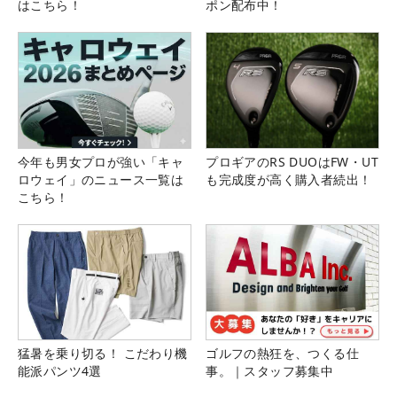
はこちら！
ポン配布中！
今年も男女プロが強い「キャ
プロギアのRS DUOはFW・UT
ロウェイ」のニュース一覧は
も完成度が高く購入者続出！
こちら！
猛暑を乗り切る！ こだわり機
ゴルフの熱狂を、つくる仕
能派パンツ4選
事。｜スタッフ募集中