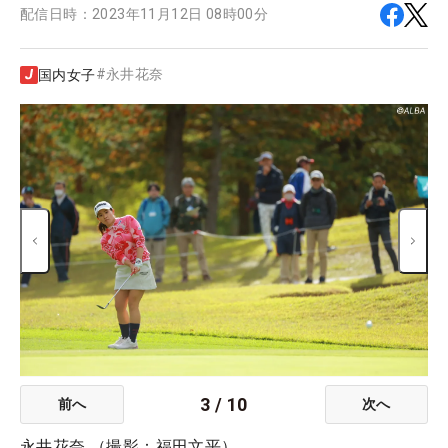
配信日時：
2023年11月12日 08時00分
#
永井花奈
国内女子
3
/
10
前へ
次へ
永井花奈 （撮影：福田文平）