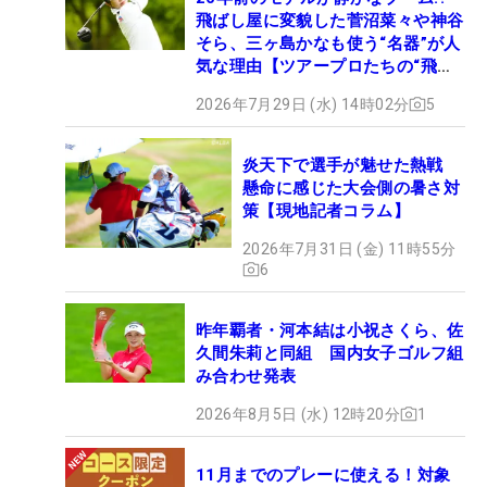
飛ばし屋に変貌した菅沼菜々や神谷
そら、三ヶ島かなも使う“名器”が人
気な理由【ツアープロたちの“飛ば
しギア”】
2026年7月29日 (水) 14時02分
5
炎天下で選手が魅せた熱戦
懸命に感じた大会側の暑さ対
策【現地記者コラム】
2026年7月31日 (金) 11時55分
6
昨年覇者・河本結は小祝さくら、佐
久間朱莉と同組 国内女子ゴルフ組
み合わせ発表
2026年8月5日 (水) 12時20分
1
11月までのプレーに使える！対象