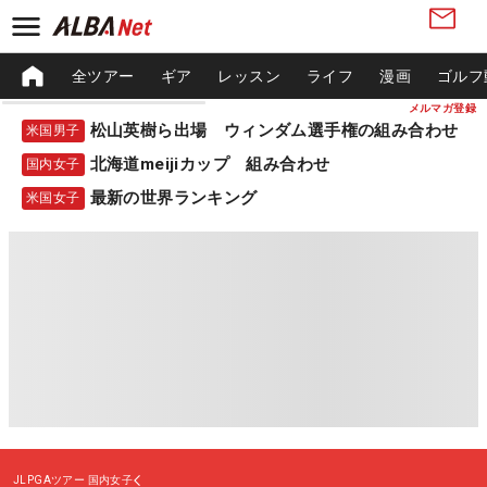
全ツアー
ギア
レッスン
ライフ
漫画
ゴルフ
メルマガ登録
松山英樹ら出場 ウィンダム選手権の組み合わせ
米国男子
北海道meijiカップ 組み合わせ
国内女子
最新の世界ランキング
米国女子
JLPGAツアー
国内女子