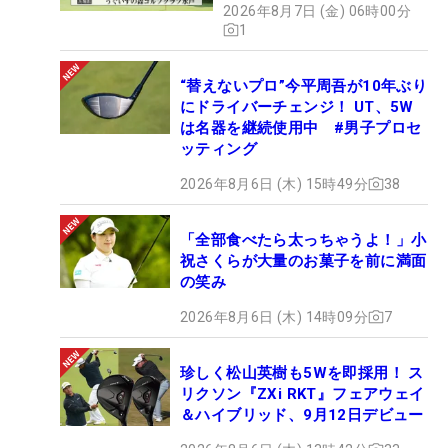
2026年8月7日 (金) 06時00分
1
“替えないプロ”今平周吾が10年ぶり
にドライバーチェンジ！ UT、5W
は名器を継続使用中 #男子プロセ
ッティング
2026年8月6日 (木) 15時49分
38
「全部食べたら太っちゃうよ！」小
祝さくらが大量のお菓子を前に満面
の笑み
2026年8月6日 (木) 14時09分
7
珍しく松山英樹も5Wを即採用！ ス
リクソン『ZXi RKT』フェアウェイ
＆ハイブリッド、9月12日デビュー