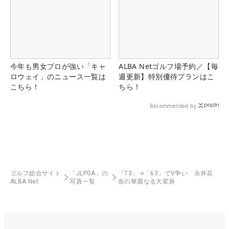
今年も男女プロが強い「キャ
ALBA Netゴルフ場予約／【毎
ロウェイ」のニュース一覧は
週更新】特別優待プランはこ
こちら！
ちら！
Recommended by
ゴルフ総合サイト
「JLPGA」の
「73」→「63」でV争い 永井花
ALBA Net
写真一覧
奈の華麗なる大変身