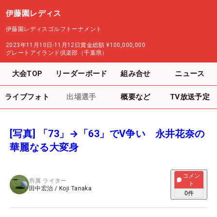
伊藤園レディス
伊藤園レディスゴルフトーナメント
2023年11月10日-11月12日
賞金総額
¥100,000,000
グレートアイランド倶楽部（千葉県）
大会TOP
リーダーボード
組み合せ
ニュース
ライブフォト
出場選手
概要など
TV放送予定
[写真] 「73」→「63」でV争い 永井花奈の
華麗なる大変身
コメン
所属
ライター
ト
田中宏治
/
Koji Tanaka
0
件