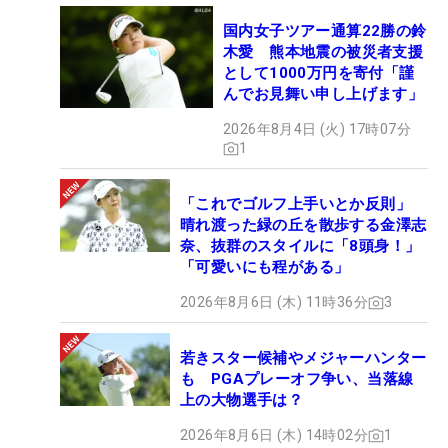
国内女子ツアー通算22勝の鈴
木愛 熊本地震の被災者支援
として1000万円を寄付「謹
んでお見舞い申し上げます」
2026年8月4日 (火) 17時07分
1
「これでゴルフ上手いとか反則」
晴れ渡った緑の丘を散歩する金澤志
奈、抜群のスタイルに「8頭身！」
「可愛いにも程がある」
2026年8月6日 (木) 11時36分
3
若きスター候補やメジャーハンター
も PGAプレーオフ争い、当落線
上の大物選手は？
2026年8月6日 (木) 14時02分
1