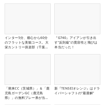
インター5分、都心から60分
『G740』アイアンが引き出
のフラットな美観コース。大
す“反則級”の寛容性と飛びは
栄カントリー俱楽部（千葉
本当だった！
県）
「潮来CC（茨城県）」＆「鹿
新『TENSEIオレンジ』はドラ
児島ガーデンGC（鹿児島
イバーシャフトの“最適解”
県）」の無料プレー券が当た
る！！