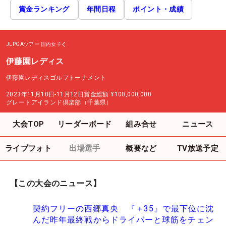
賞金ランキング
年間日程
ポイント・成績
JLPGAツアー
国内女子
伊藤園レディス
伊藤園レディスゴルフトーナメント
2023年11月10日-11月12日
賞金総額
¥100,000,000
グレートアイランド倶楽部（千葉県）
大会TOP
リーダーボード
組み合せ
ニュース
ライブフォト
出場選手
概要など
TV放送予定
【この大会のニュース】
契約フリーの西郷真央 『＋35』で最下位に沈
んだ昨年最終戦からドライバーと球筋をチェン