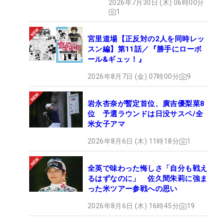
2026年7月30日 (木) 06時00分
1
宮里道場【正反対の2人を同時レッ
スン編】第11話／『勝手にローボ
ール&ギュッ！』
2026年8月7日 (金) 07時00分
9
岩永杏奈が暫定首位、廣吉優梨菜8
位 予選ラウンドは日没サスペ/全
米女子アマ
2026年8月6日 (木) 11時18分
1
全英で味わった悔しさ「自分も戦え
るはずなのに」 佐久間朱莉に強ま
った米ツアー参戦への思い
2026年8月6日 (木) 16時45分
19