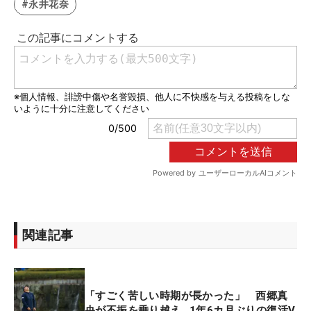
#永井花奈
関連記事
「すごく苦しい時期が長かった」 西郷真
央が不振を乗り越え…1年6カ月ぶりの復活V