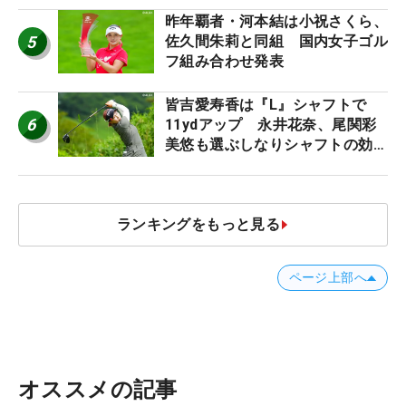
ロたちの“飛ばしギア”】
昨年覇者・河本結は小祝さくら、
5
佐久間朱莉と同組 国内女子ゴル
フ組み合わせ発表
皆吉愛寿香は『L』シャフトで
6
11ydアップ 永井花奈、尾関彩
美悠も選ぶしなりシャフトの効果
【ツアープロたちの“飛ばしギ
ア”】
ランキングをもっと見る
ページ上部へ
オススメの記事