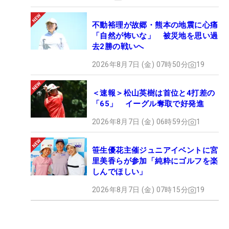
不動裕理が故郷・熊本の地震に心痛
「自然が怖いな」 被災地を思い過
去2勝の戦いへ
2026年8月7日 (金) 07時50分
19
＜速報＞松山英樹は首位と4打差の
「65」 イーグル奪取で好発進
2026年8月7日 (金) 06時59分
1
笹生優花主催ジュニアイベントに宮
里美香らが参加「純粋にゴルフを楽
しんでほしい」
2026年8月7日 (金) 07時15分
19