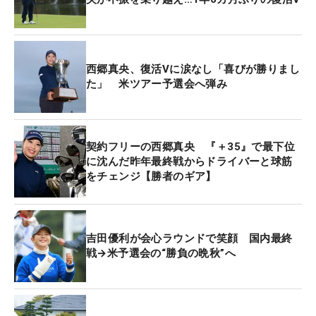
西郷真央、復活Vに涙なし「喜びが勝りまし
た」 米ツアー予選会へ弾み
契約フリーの西郷真央 『＋35』で最下位
に沈んだ昨年最終戦からドライバーと球筋
をチェンジ【勝者のギア】
吉田優利が会心ラウンドで笑顔 国内最終
戦→米予選会の“勝負の晩秋”へ