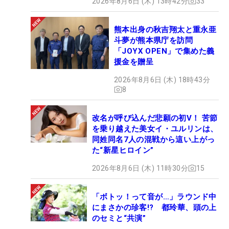
2026年8月6日 (木) 13時42分
33
熊本出身の秋吉翔太と重永亜
斗夢が熊本県庁を訪問
「JOYX OPEN」で集めた義
援金を贈呈
2026年8月6日 (木) 18時43分
8
改名が呼び込んだ悲願の初V！ 苦節
を乗り越えた美女イ・ユルリンは、
同姓同名7人の混戦から這い上がっ
た“新星ヒロイン”
2026年8月6日 (木) 11時30分
15
「ボトッ！って音が…」ラウンド中
にまさかの珍客!? 都玲華、頭の上
のセミと“共演”