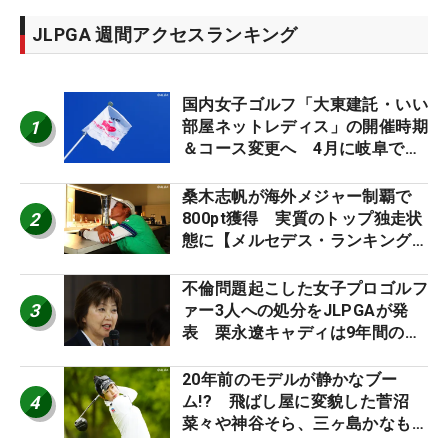
JLPGA 週間アクセスランキング
国内女子ゴルフ「大東建託・いい
1
部屋ネットレディス」の開催時期
＆コース変更へ 4月に岐阜で開
催
桑木志帆が海外メジャー制覇で
2
800pt獲得 実質のトップ独走状
態に【メルセデス・ランキング番
外編】
不倫問題起こした女子プロゴルフ
3
ァー3人への処分をJLPGAが発
表 栗永遼キャディは9年間の立
ち入り禁止
20年前のモデルが静かなブー
4
ム!? 飛ばし屋に変貌した菅沼
菜々や神谷そら、三ヶ島かなも使
う“名器”が人気な理由【ツアープ