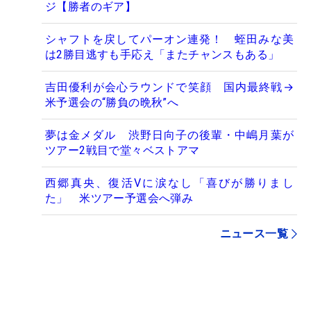
ジ【勝者のギア】
シャフトを戻してパーオン連発！ 蛭田みな美
は2勝目逃すも手応え「またチャンスもある」
吉田優利が会心ラウンドで笑顔 国内最終戦→
米予選会の“勝負の晩秋”へ
夢は金メダル 渋野日向子の後輩・中嶋月葉が
ツアー2戦目で堂々ベストアマ
西郷真央、復活Vに涙なし「喜びが勝りまし
た」 米ツアー予選会へ弾み
ニュース一覧