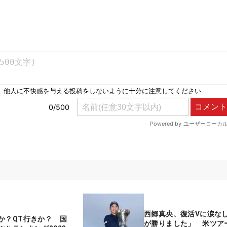
西郷真央、復活Vに涙な
か？QT行きか？ 国
が勝りました」 米ツア