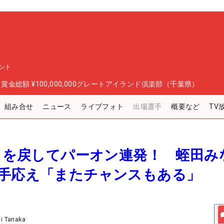
ント
日
賞金総額
¥100,000,000
グレートアイランド倶楽部（千葉県）
組み合せ
ニュース
ライブフォト
出場選手
概要など
TV
フトを戻してパーオン連発！ 蛭田み
も手応え「またチャンスもある」
ji Tanaka