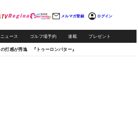
メルマガ登録
ログイン
Sニュース
ゴルフ場予約
連載
プレゼント
しの打感が秀逸 『トゥーロンパター』