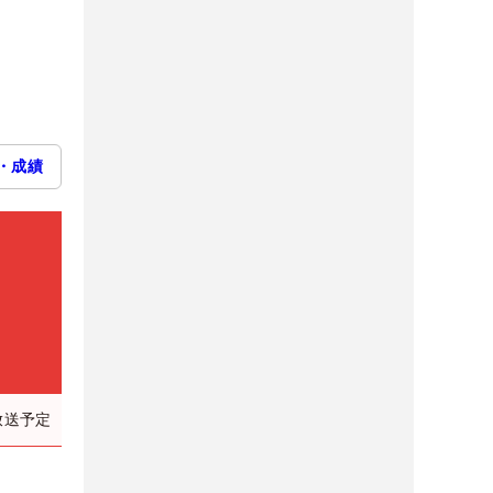
・成績
放送予定