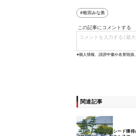
#蛭田みな美
関連記事
シード獲得