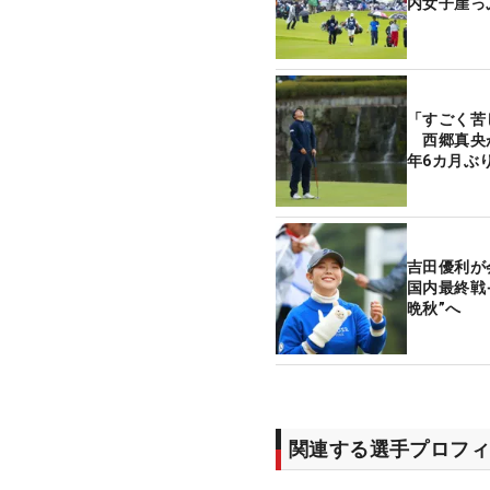
内女子崖っ
「すごく苦
西郷真央が
年6カ月ぶ
吉田優利
国内最終戦
晩秋”へ
関連する選手プロフィ