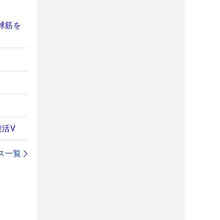
球筋を
活V
ス一覧