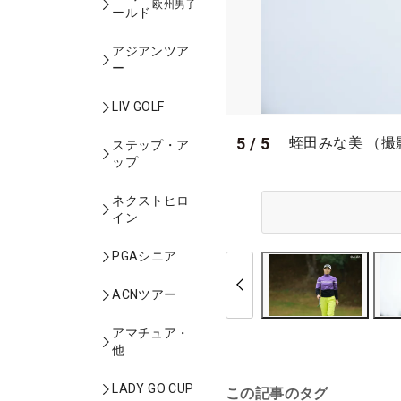
欧州男子
ールド
アジアンツア
ー
LIV GOLF
5
/
5
蛭田みな美 （撮
ステップ・ア
ップ
ネクストヒロ
イン
PGAシニア
ACNツアー
アマチュア・
他
LADY GO CUP
この記事のタグ