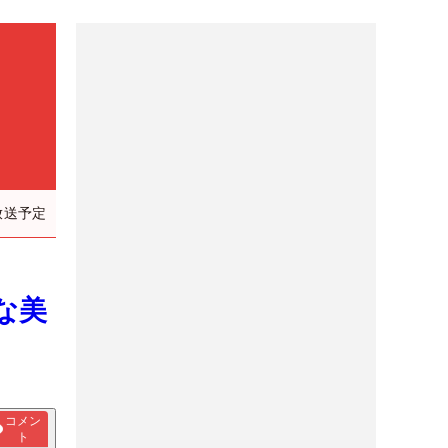
放送予定
な美
コメン
ト