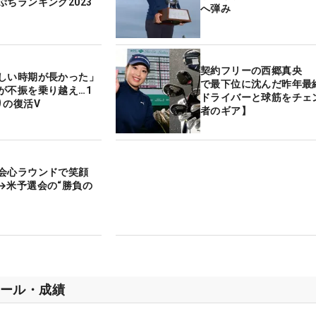
ぷちランキング2023
へ弾み
契約フリーの西郷真央 『
しい時期が長かった」
で最下位に沈んだ昨年最
不振を乗り越え…1
ドライバーと球筋をチェ
りの復活V
者のギア】
が会心ラウンドで笑顔
→米予選会の“勝負の
ール・成績