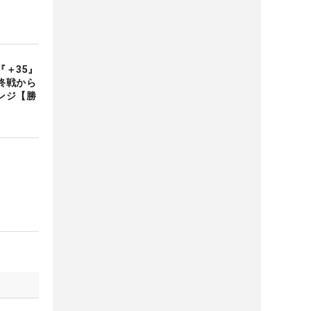
＋35』
終戦から
ンジ【勝