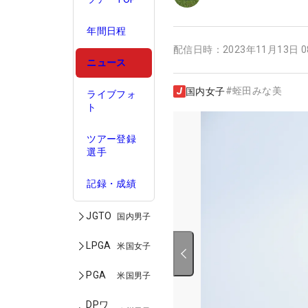
年間日程
配信日時：
2023年11月13日 
ニュース
#
蛭田みな美
国内女子
ライブフォ
ト
ツアー登録
選手
記録・成績
JGTO
国内男子
LPGA
米国女子
PGA
米国男子
DPワ