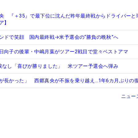
央 『＋35』で最下位に沈んだ昨年最終戦からドライバーと
ア】
ンドで笑顔 国内最終戦→米予選会の“勝負の晩秋”へ
日向子の後輩・中嶋月葉がツアー2戦目で堂々ベストアマ
涙なし「喜びが勝りました」 米ツアー予選会へ弾み
が長かった」 西郷真央が不振を乗り越え…1年6カ月ぶりの復
ニュー