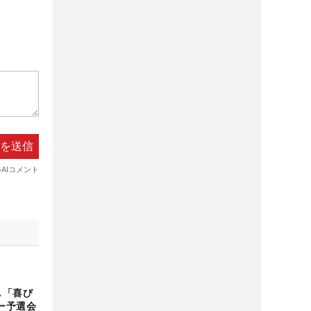
し「喜び
ー予選会