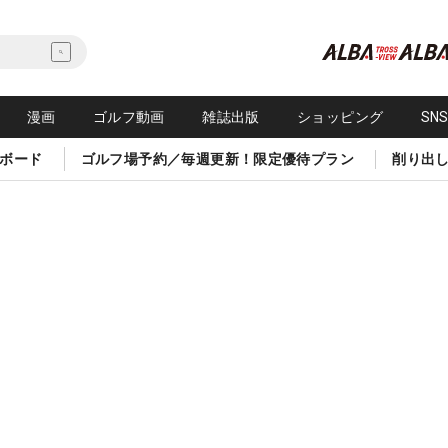
漫画
ゴルフ動画
雑誌出版
ショッピング
SN
ボード
ゴルフ場予約／毎週更新！限定優待プラン
削り出