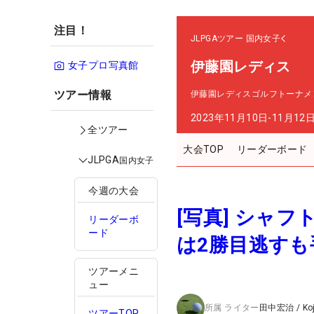
注目！
JLPGAツアー
国内女子
伊藤園レディス
女子プロ写真館
ツアー情報
伊藤園レディスゴルフトーナメ
2023年11月10日-11月12
全ツアー
大会TOP
リーダーボード
JLPGA
国内女子
今週の大会
[写真] シャ
リーダーボ
ード
は2勝目逃す
ツアーメニ
ュー
所属
ライター
田中宏治
/
Ko
ツアーTOP