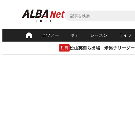
全ツアー
ギア
レッスン
ライフ
松山英樹ら出場 米男子リーダー
注目