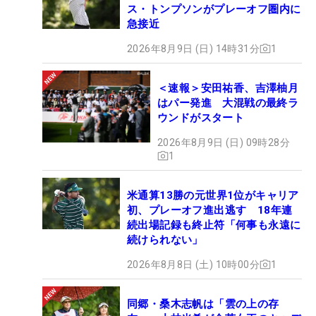
ス・トンプソンがプレーオフ圏内に
急接近
2026年8月9日 (日) 14時31分
1
＜速報＞安田祐香、吉澤柚月
はパー発進 大混戦の最終ラ
ウンドがスタート
2026年8月9日 (日) 09時28分
1
米通算13勝の元世界1位がキャリア
初、プレーオフ進出逃す 18年連
続出場記録も終止符「何事も永遠に
続けられない」
2026年8月8日 (土) 10時00分
1
同郷・桑木志帆は「雲の上の存