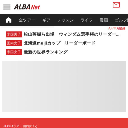
全ツアー
ギア
レッスン
ライフ
漫画
ゴルフ
メルマガ登録
松山英樹ら出場 ウィンダム選手権のリーダーボード
米国男子
北海道meijiカップ リーダーボード
国内女子
最新の世界ランキング
米国女子
JLPGAツアー
国内女子