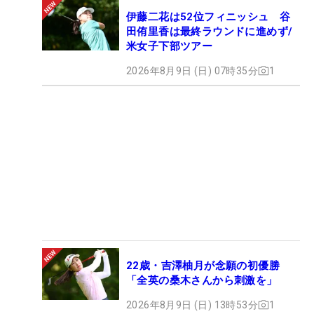
伊藤二花は52位フィニッシュ 谷
田侑里香は最終ラウンドに進めず/
米女子下部ツアー
2026年8月9日 (日) 07時35分
1
22歳・吉澤柚月が念願の初優勝
「全英の桑木さんから刺激を」
2026年8月9日 (日) 13時53分
1