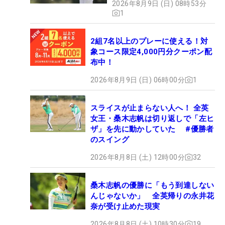
2026年8月9日 (日) 08時53分
1
2組7名以上のプレーに使える！対
象コース限定4,000円分クーポン配
布中！
2026年8月9日 (日) 06時00分
1
スライスが止まらない人へ！ 全英
女王・桑木志帆は切り返しで「左ヒ
ザ」を先に動かしていた #優勝者
のスイング
2026年8月8日 (土) 12時00分
32
桑木志帆の優勝に「もう到達しない
んじゃないか」 全英帰りの永井花
奈が受け止めた現実
2026年8月8日 (土) 10時30分
19