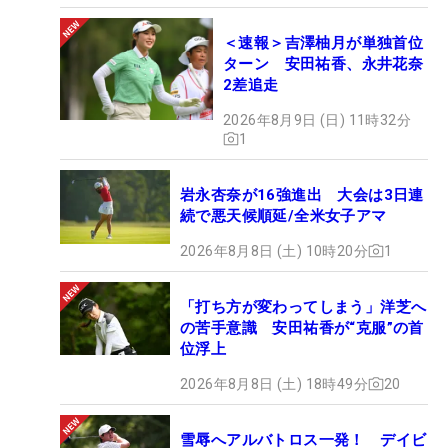
＜速報＞吉澤柚月が単独首位
ターン 安田祐香、永井花奈
2差追走
2026年8月9日 (日) 11時32分
1
岩永杏奈が16強進出 大会は3日連
続で悪天候順延/全米女子アマ
2026年8月8日 (土) 10時20分
1
「打ち方が変わってしまう」洋芝へ
の苦手意識 安田祐香が“克服”の首
位浮上
2026年8月8日 (土) 18時49分
20
雪辱へアルバトロス一発！ デイビ