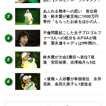
外編】
あふれる熊本への思い 首位発
3
進・鈴木愛が被災地に1000万円
寄付「もらったお金をほかの人
に」
不倫問題起こした女子プロゴルフ
4
ァー3人への処分をJLPGAが発
表 栗永遼キャディは9年間の立
ち入り禁止
鈴木愛が大会2勝目へ首位T発
5
進 安田祐香、吉澤柚月ら5位
＜速報＞入谷響が単独首位 永井
6
花奈、金田久美子ら1差追走