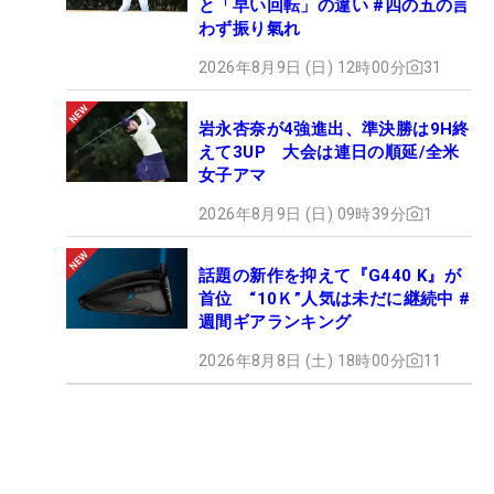
と「早い回転」の違い #四の五の言
わず振り氣れ
2026年8月9日 (日) 12時00分
31
岩永杏奈が4強進出、準決勝は9H終
えて3UP 大会は連日の順延/全米
女子アマ
2026年8月9日 (日) 09時39分
1
話題の新作を抑えて『G440 K』が
首位 “10Ｋ”人気は未だに継続中 #
週間ギアランキング
2026年8月8日 (土) 18時00分
11