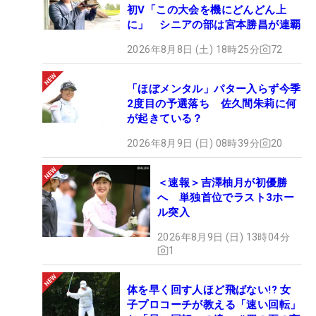
初V「この大会を機にどんどん上
に」 シニアの部は宮本勝昌が連覇
2026年8月8日 (土) 18時25分
72
「ほぼメンタル」パター入らず今季
2度目の予選落ち 佐久間朱莉に何
が起きている？
2026年8月9日 (日) 08時39分
20
＜速報＞吉澤柚月が初優勝
へ 単独首位でラスト3ホー
ル突入
2026年8月9日 (日) 13時04分
1
体を早く回す人ほど飛ばない!? 女
子プロコーチが教える「速い回転」