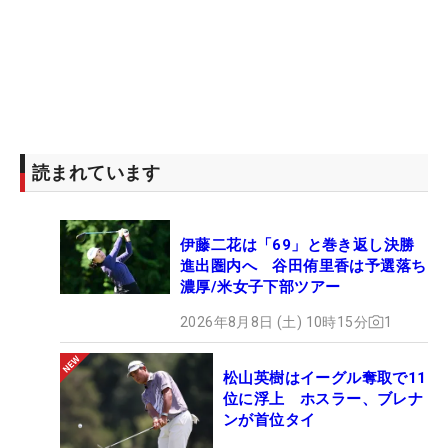
読まれています
伊藤二花は「69」と巻き返し決勝
進出圏内へ 谷田侑里香は予選落ち
濃厚/米女子下部ツアー
2026年8月8日 (土) 10時15分
1
松山英樹はイーグル奪取で11
位に浮上 ホスラー、ブレナ
ンが首位タイ