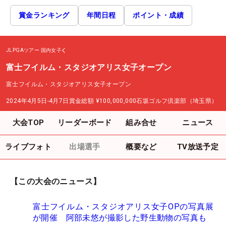
賞金ランキング
年間日程
ポイント・成績
JLPGAツアー
国内女子
富士フイルム・スタジオアリス女子オープン
富士フイルム・スタジオアリス女子オープン
2024年4月5日-4月7日
賞金総額
¥100,000,000
石坂ゴルフ倶楽部（埼玉県）
大会TOP
リーダーボード
組み合せ
ニュース
ライブフォト
出場選手
概要など
TV放送予定
【この大会のニュース】
富士フイルム・スタジオアリス女子OPの写真展
が開催 阿部未悠が撮影した野生動物の写真も