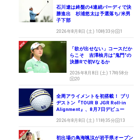
石川遼は終盤の4連続バーディで決
勝進出 杉浦悠太は予選落ち/米男
子下部
2026年8月8日 (土) 10時33分
1
「欲が出せない」コースだか
らこそ 吉澤柚月は“鬼門”の
決勝Rで初Vなるか
2026年8月8日 (土) 17時58分
20
全周アライメントを初搭載！ ブリ
ヂストン『TOUR B JGR Roll-in
Alignment』、8月7日デビュー
2026年8月8日 (土) 11時35分
13
初出場の鳥海颯汰が岩手県オープン