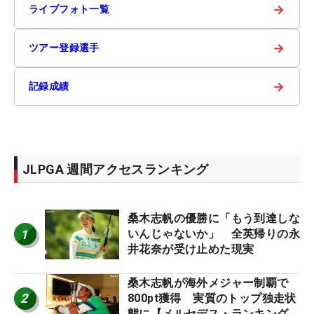
→
ライブフォト一覧
→
ツアー登録選手
→
記録成績
JLPGA 週間アクセスランキング
桑木志帆の優勝に「もう到達しな
1
いんじゃないか」 全英帰りの永
井花奈が受け止めた現実
桑木志帆が海外メジャー制覇で
2
800pt獲得 実質のトップ独走状
態に【メルセデス・ランキング番