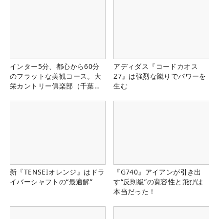
インター5分、都心から60分
アディダス『コードカオス
のフラットな美観コース。大
27』は強烈な蹴りでパワーを
栄カントリー俱楽部（千葉
生む
県）
新『TENSEIオレンジ』はドラ
『G740』アイアンが引き出
イバーシャフトの“最適解”
す“反則級”の寛容性と飛びは
本当だった！