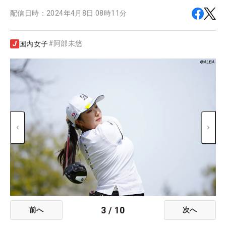
配信日時：
2024年4月8日 08時11分
#
阿部未悠
国内女子
3
/
10
前へ
次へ