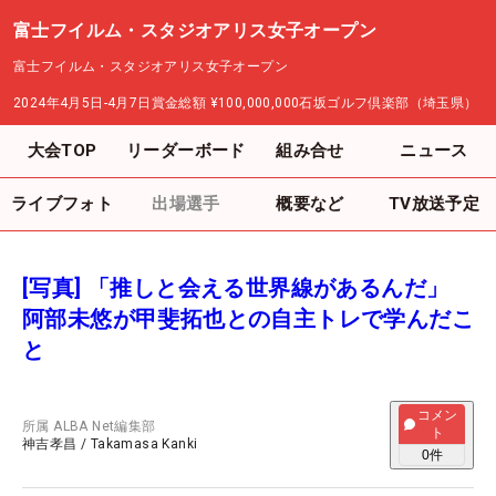
富士フイルム・スタジオアリス女子オープン
富士フイルム・スタジオアリス女子オープン
2024年4月5日-4月7日
賞金総額
¥100,000,000
石坂ゴルフ倶楽部（埼玉県）
大会TOP
リーダーボード
組み合せ
ニュース
ライブフォト
出場選手
概要など
TV放送予定
[写真] 「推しと会える世界線があるんだ」
阿部未悠が甲斐拓也との自主トレで学んだこ
と
コメン
所属
ALBA Net編集部
ト
神吉孝昌
/
Takamasa Kanki
0
件