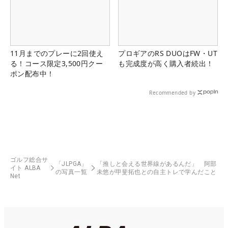
11月までのプレーに2回使え
プロギアのRS DUOはFW・UT
る！コース限定3,500円クー
も完成度が高く購入者続出！
ポン配布中！
Recommended by
ゴルフ総合サ
「JLPGA」
「推しと会える世界線があるんだ」 阿部
イト ALBA
の写真一覧
未悠が甲斐拓也との自主トレで学んだこと
Net