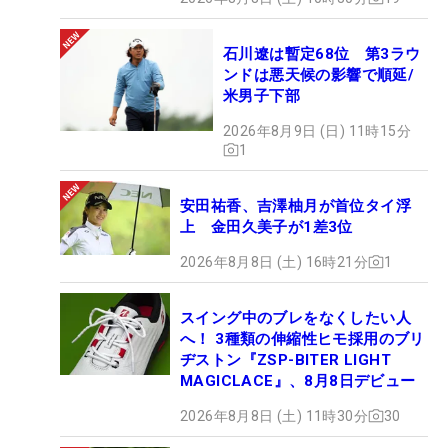
石川遼は暫定68位 第3ラウ
ンドは悪天候の影響で順延/
米男子下部
2026年8月9日 (日) 11時15分
1
安田祐香、吉澤柚月が首位タイ浮
上 金田久美子が1差3位
2026年8月8日 (土) 16時21分
1
スイング中のブレをなくしたい人
へ！ 3種類の伸縮性ヒモ採用のブリ
ヂストン『ZSP-BITER LIGHT
MAGICLACE』、8月8日デビュー
2026年8月8日 (土) 11時30分
30