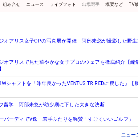
組み合せ
ニュース
ライブフォト
出場選手
概要など
TV
ジオアリス女子OPの写真展が開催 阿部未悠が撮影した野生
ジオアリスで見た華やかな女子プロのウェアを徹底紹介【編
】
Wシャフトを「昨年良かったVENTUS TR REDに戻した」【
フ留学 阿部未悠が幼少期に下した大きな決断
ーバーディでV逸 若手ふたりを称賛「すごくいいゴルフ」
ニュー