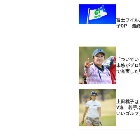
富士フイル
子OP 最
「ついてい
未悠がプロ
で充実した
上田桃子は
V逸 若手
いいゴルフ