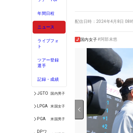
年間日程
配信日時：
2024年4月8日 08
ニュース
#
阿部未悠
国内女子
ライブフォ
ト
ツアー登録
選手
記録・成績
JGTO
国内男子
LPGA
米国女子
PGA
米国男子
DPワ