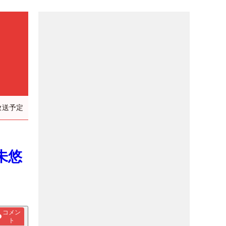
放送予定
未悠
コメン
ト