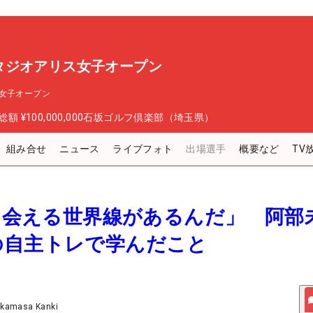
タジオアリス女子オープン
女子オープン
総額
¥100,000,000
石坂ゴルフ倶楽部（埼玉県）
組み合せ
ニュース
ライブフォト
出場選手
概要など
TV
しと会える世界線があるんだ」 阿部
の自主トレで学んだこと
akamasa Kanki