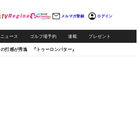
メルマガ登録
ログイン
Sニュース
ゴルフ場予約
連載
プレゼント
しの打感が秀逸 『トゥーロンパター』