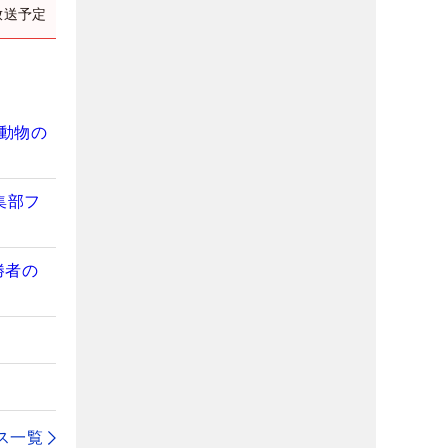
放送予定
動物の
集部フ
勝者の
ス一覧