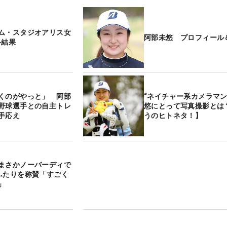
ム・スタジオアリス女
阿部未悠 プロフィール
終結果
くのがやっと」 阿部
“ネイチャー系カメラマン
野球選手との自主トレ
悠にとって写真撮影とは
手応え
うのヒトネタ！】
まさかノーバーディで
ふたりを称賛「すごく
」