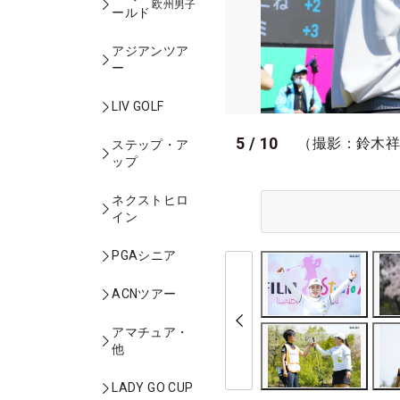
欧州男子
ールド
アジアンツア
ー
LIV GOLF
5
/
10
（撮影：鈴木
ステップ・ア
ップ
ネクストヒロ
イン
PGAシニア
ACNツアー
アマチュア・
他
LADY GO CUP