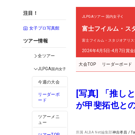
注目！
JLPGAツアー
国内女子
富士フイルム・ス
女子プロ写真館
ツアー情報
富士フイルム・スタジオアリス
2024年4月5日-4月7日
賞金
全ツアー
大会TOP
リーダーボード
JLPGA
国内女子
今週の大会
[写真] 「推
リーダーボ
ード
が甲斐拓也と
ツアーメニ
ュー
所属
ALBA Net編集部
神吉孝昌
/
T
ツアーTOP