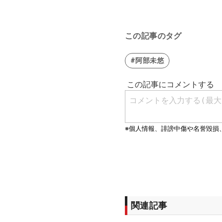
この記事のタグ
#阿部未悠
関連記事