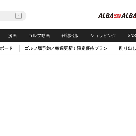
漫画
ゴルフ動画
雑誌出版
ショッピング
SN
ボード
ゴルフ場予約／毎週更新！限定優待プラン
削り出