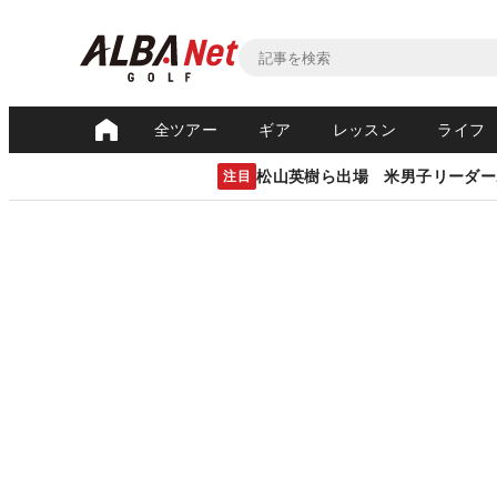
全ツアー
ギア
レッスン
ライフ
松山英樹ら出場 米男子リーダー
注目