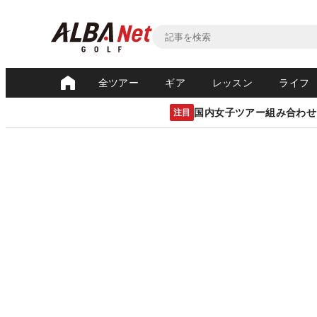
全ツアー
ギア
レッスン
ライフ
国内女子ツアー組み合わせ
注目