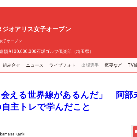
タジオアリス女子オープン
女子オープン
総額
¥100,000,000
石坂ゴルフ倶楽部（埼玉県）
組み合せ
ニュース
ライブフォト
出場選手
概要など
TV
しと会える世界線があるんだ」 阿部
の自主トレで学んだこと
akamasa Kanki