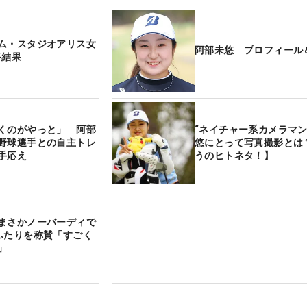
ム・スタジオアリス女
阿部未悠 プロフィール
終結果
くのがやっと」 阿部
“ネイチャー系カメラマン
野球選手との自主トレ
悠にとって写真撮影とは
手応え
うのヒトネタ！】
まさかノーバーディで
ふたりを称賛「すごく
」