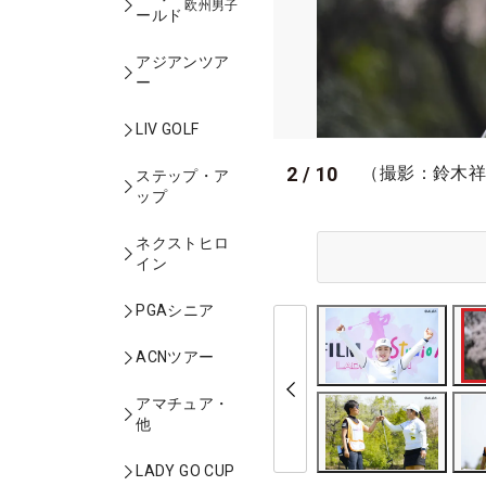
欧州男子
ールド
アジアンツア
ー
LIV GOLF
2
/
10
（撮影：鈴木
ステップ・ア
ップ
ネクストヒロ
イン
PGAシニア
ACNツアー
アマチュア・
他
LADY GO CUP