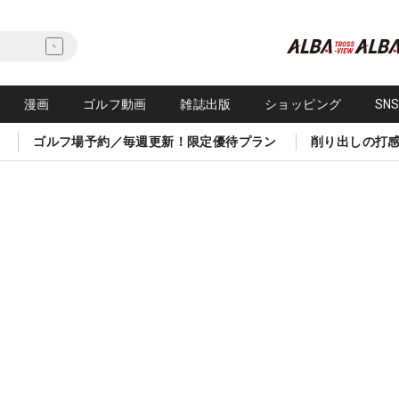
漫画
ゴルフ動画
雑誌出版
ショッピング
SN
ゴルフ場予約／毎週更新！限定優待プラン
削り出しの打