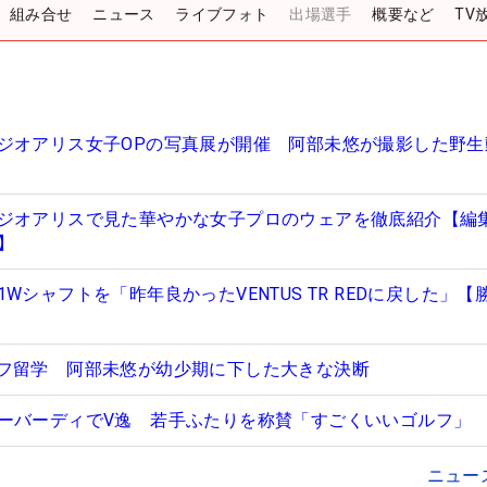
組み合せ
ニュース
ライブフォト
出場選手
概要など
TV
ジオアリス女子OPの写真展が開催 阿部未悠が撮影した野生
ジオアリスで見た華やかな女子プロのウェアを徹底紹介【編
】
Wシャフトを「昨年良かったVENTUS TR REDに戻した」【
フ留学 阿部未悠が幼少期に下した大きな決断
ーバーディでV逸 若手ふたりを称賛「すごくいいゴルフ」
ニュー