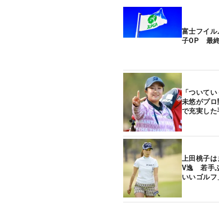
富士フイル
子OP 最
「ついてい
未悠がプロ
で充実した
上田桃子は
V逸 若手
いいゴルフ