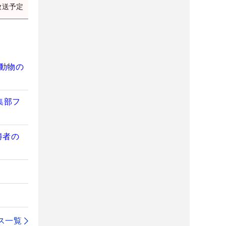
放送予定
動物の
集部フ
勝者の
ス一覧