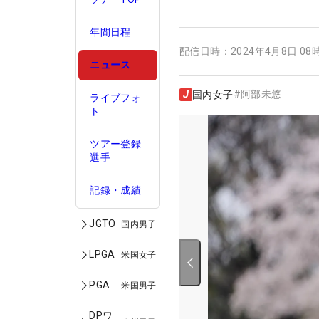
年間日程
配信日時：
2024年4月8日 08
ニュース
#
阿部未悠
国内女子
ライブフォ
ト
ツアー登録
選手
記録・成績
JGTO
国内男子
LPGA
米国女子
PGA
米国男子
DPワ