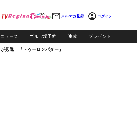
メルマガ登録
ログイン
Sニュース
ゴルフ場予約
連載
プレゼント
感が秀逸 『トゥーロンパター』