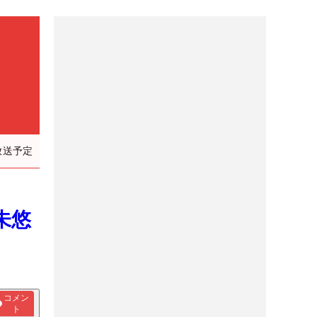
放送予定
未悠
コメン
ト