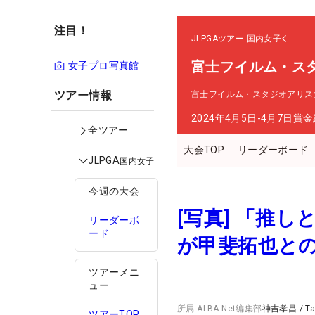
注目！
JLPGAツアー
国内女子
富士フイルム・ス
女子プロ写真館
ツアー情報
富士フイルム・スタジオアリス
2024年4月5日-4月7日
賞金
全ツアー
大会TOP
リーダーボード
JLPGA
国内女子
今週の大会
[写真] 「推
リーダーボ
ード
が甲斐拓也と
ツアーメニ
ュー
所属
ALBA Net編集部
神吉孝昌
/
T
ツアーTOP