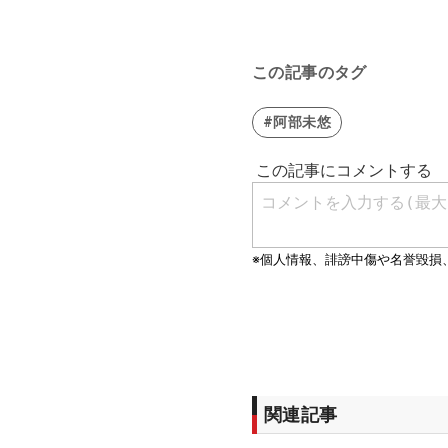
この記事のタグ
#阿部未悠
関連記事