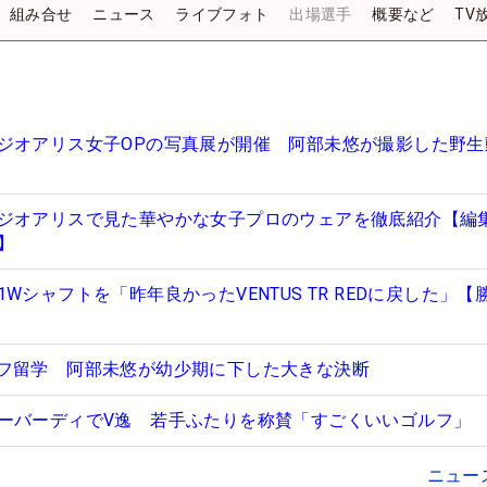
組み合せ
ニュース
ライブフォト
出場選手
概要など
TV
ジオアリス女子OPの写真展が開催 阿部未悠が撮影した野生
ジオアリスで見た華やかな女子プロのウェアを徹底紹介【編
】
Wシャフトを「昨年良かったVENTUS TR REDに戻した」【
フ留学 阿部未悠が幼少期に下した大きな決断
ーバーディでV逸 若手ふたりを称賛「すごくいいゴルフ」
ニュー