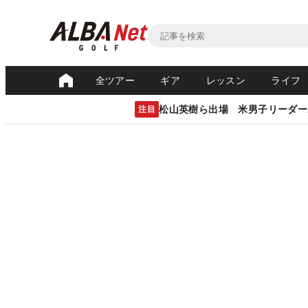
全ツアー
ギア
レッスン
ライフ
松山英樹ら出場 米男子リーダー
注目