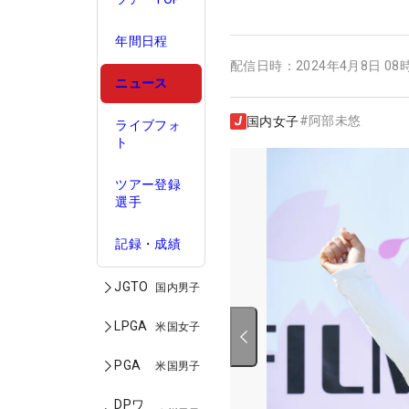
年間日程
配信日時：
2024年4月8日 08
ニュース
#
阿部未悠
国内女子
ライブフォ
ト
ツアー登録
選手
記録・成績
JGTO
国内男子
LPGA
米国女子
PGA
米国男子
DPワ