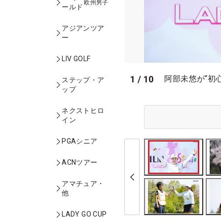
欧州男子
ールド
アジアンツア
ー
LIV GOLF
1
/
10
阿部未悠が“初
ステップ・ア
ップ
ネクストヒロ
イン
PGAシニア
ACNツアー
アマチュア・
他
LADY GO CUP