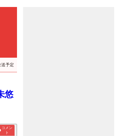
放送予定
未悠
コメン
ト