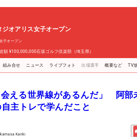
タジオアリス女子オープン
女子オープン
総額
¥100,000,000
石坂ゴルフ倶楽部（埼玉県）
組み合せ
ニュース
ライブフォト
出場選手
概要など
TV
しと会える世界線があるんだ」 阿部
の自主トレで学んだこと
akamasa Kanki