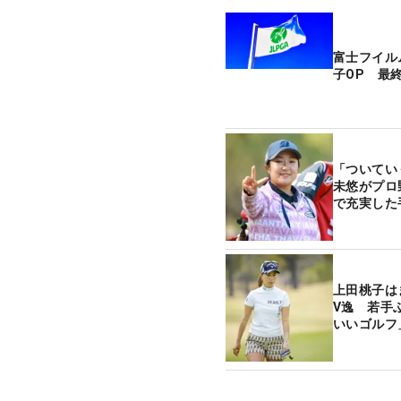
富士フイル
子OP 最
「ついてい
未悠がプロ
で充実した
上田桃子は
V逸 若手
いいゴルフ