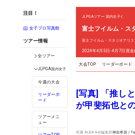
注目！
JLPGAツアー
国内女子
富士フイルム・ス
女子プロ写真館
ツアー情報
富士フイルム・スタジオアリス
2024年4月5日-4月7日
賞金
全ツアー
大会TOP
リーダーボード
JLPGA
国内女子
今週の大会
[写真] 「推
リーダーボ
ード
が甲斐拓也と
ツアーメニ
ュー
所属
ALBA Net編集部
神吉孝昌
/
T
ツアーTOP