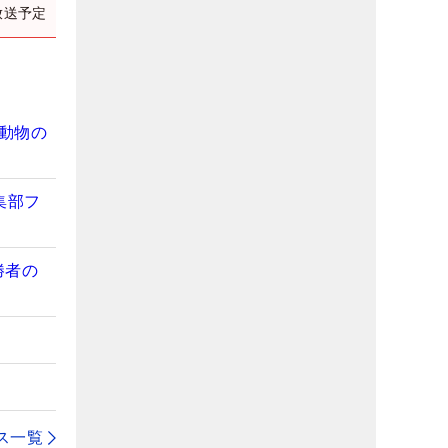
放送予定
動物の
集部フ
勝者の
ス一覧