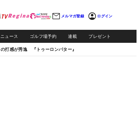
メルマガ登録
ログイン
Sニュース
ゴルフ場予約
連載
プレゼント
しの打感が秀逸 『トゥーロンパター』