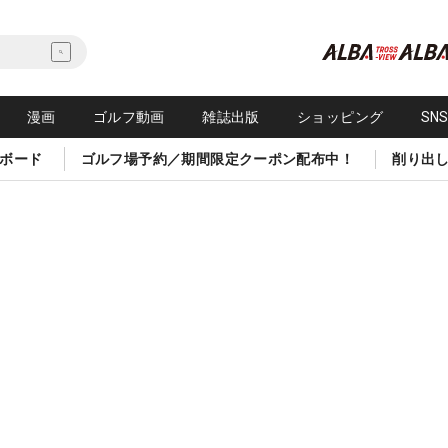
漫画
ゴルフ動画
雑誌出版
ショッピング
SN
ボード
ゴルフ場予約／期間限定クーポン配布中！
削り出