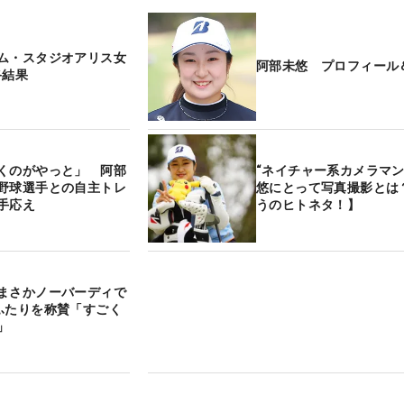
ム・スタジオアリス女
阿部未悠 プロフィール
終結果
くのがやっと」 阿部
“ネイチャー系カメラマン
野球選手との自主トレ
悠にとって写真撮影とは
手応え
うのヒトネタ！】
まさかノーバーディで
ふたりを称賛「すごく
」