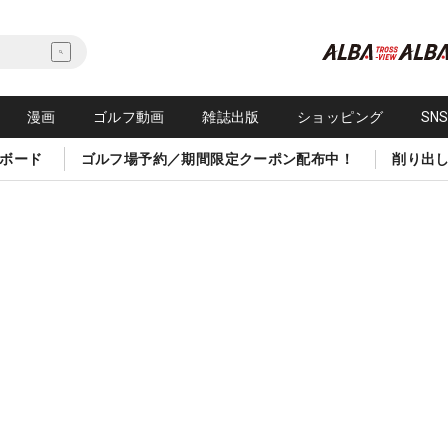
漫画
ゴルフ動画
雑誌出版
ショッピング
SN
ボード
ゴルフ場予約／期間限定クーポン配布中！
削り出