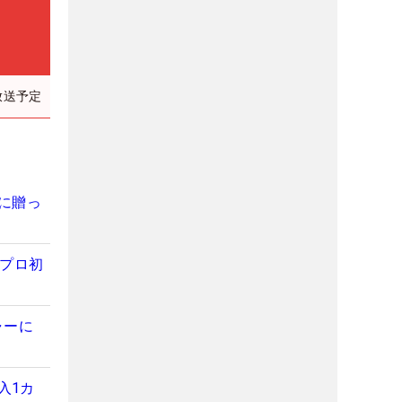
放送予定
”に贈っ
がプロ初
ャーに
入1カ