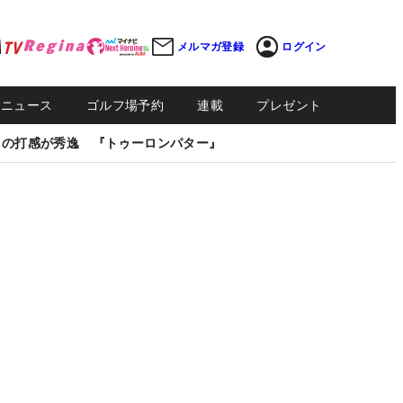
メルマガ登録
ログイン
Sニュース
ゴルフ場予約
連載
プレゼント
しの打感が秀逸 『トゥーロンパター』