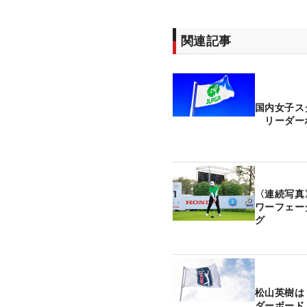
関連記事
国内女子ス
リーダー
〈連続写真
ワーフェー
グ
松山英樹は
ダーボード