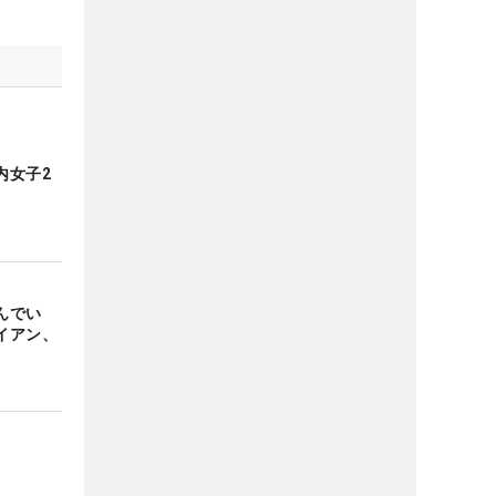
内女子2
んでい
イアン、