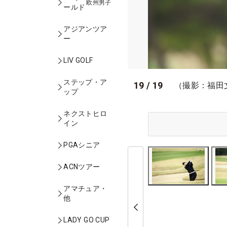
欧州男子
ールド
アジアンツア
ー
LIV GOLF
ステップ・ア
19
/
19
（撮影：福田
ップ
ネクストヒロ
イン
PGAシニア
ACNツアー
アマチュア・
他
LADY GO CUP