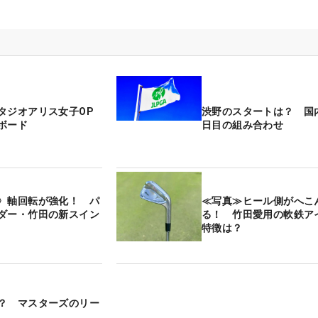
タジオアリス女子OP
渋野のスタートは？ 国
ボード
日目の組み合わせ
〉軸回転が強化！ パ
≪写真≫ヒール側がへこ
ダー・竹田の新スイン
る！ 竹田愛用の軟鉄ア
特徴は？
？ マスターズのリー