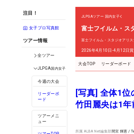
注目！
JLPGAツアー
国内女子
富士フイルム・ス
女子プロ写真館
ツアー情報
富士フイルム・スタジオアリス
2026年4月10日-4月12日
賞
全ツアー
大会TOP
リーダーボード
JLPGA
国内女子
今週の大会
[写真] 全体1
リーダーボ
ード
竹田麗央は1年
ツアーメニ
ュー
所属
ALBA Net編集部
間宮 輝憲
/
T
ツアーTOP