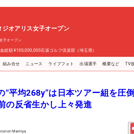
タジオアリス女子オープン
女子オープン
金総額
¥100,000,000
石坂ゴルフ倶楽部（埼玉県）
組み合せ
ニュース
ライブフォト
出場選手
概要など
TV
位の“平均268y”は日本ツアー組を
前の反省生かし上々発進
erunori Mamiya