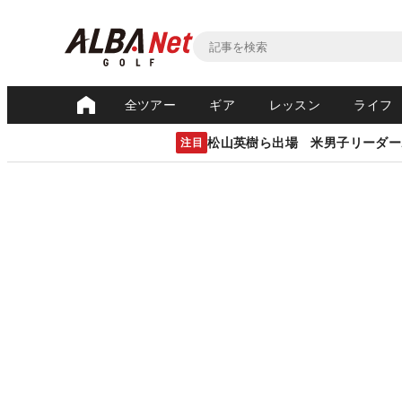
全ツアー
ギア
レッスン
ライフ
松山英樹ら出場 米男子リーダー
注目