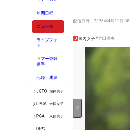
年間日程
配信日時：
2026年4月11日 0
ニュース
#
竹田麗央
国内女子
ライブフォ
ト
ツアー登録
選手
記録・成績
JGTO
国内男子
LPGA
米国女子
PGA
米国男子
DPワ