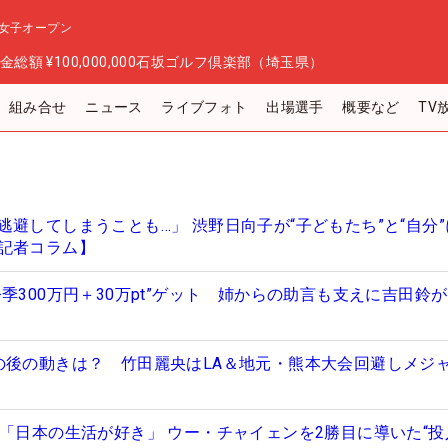
女子オープン
金総額
¥100,000,000
石坂ゴルフ倶楽部（埼玉県）
組み合せ
ニュース
ライブフォト
出場選手
概要など
TV
避してしまうことも…」 渋野日向子が“子どもたち”と“自分
記者コラム】
季300万円＋30万pt”ゲット 姉からの助言も支えに吉田鈴
の後の動きは？ 竹田麗央はLA＆地元・熊本大会回避しメジ
司「日本の生活が好き」 ウー・チャイェンを2勝目に導いた“投