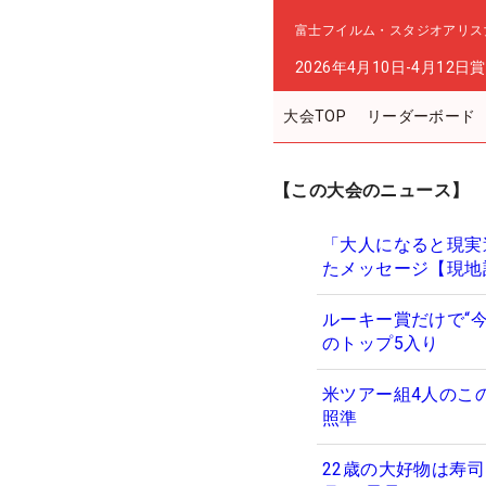
富士フイルム・スタジオアリス
2026年4月10日-4月12日
賞
大会TOP
リーダーボード
【この大会のニュース】
「大人になると現実逃
たメッセージ【現地
ルーキー賞だけで“今
のトップ5入り
米ツアー組4人のこ
照準
22歳の大好物は寿