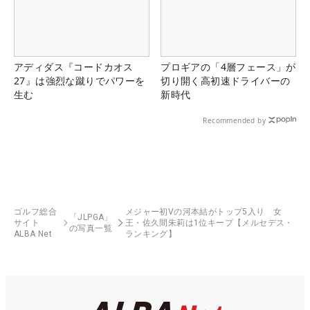
アディダス『コードカオス
プロギアの「4層フェース」が
27』は強烈な蹴りでパワーを
切り開く高初速ドライバーの
生む
新時代
Recommended by
ゴルフ総合
メジャー初Vの河本結がトップ5入り 女
「JLPGA」
サイト
王・佐久間朱莉は1位キープ【メルセデス・
の写真一覧
ALBA Net
ランキング】