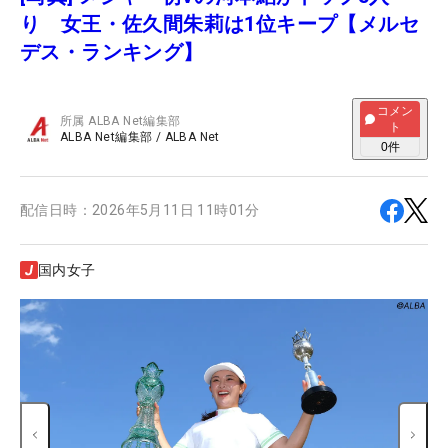
り 女王・佐久間朱莉は1位キープ【メルセ
デス・ランキング】
コメン
所属
ALBA Net編集部
ト
ALBA Net編集部
/
ALBA Net
0
件
配信日時：
2026年5月11日 11時01分
国内女子