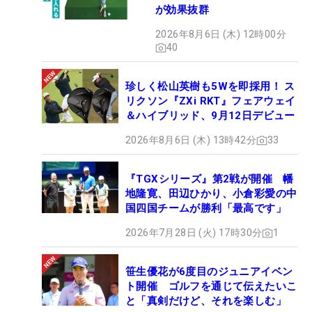
が効果抜群
2026年8月6日 (木) 12時00分
40
珍しく松山英樹も5Wを即採用！ ス
リクソン『ZXi RKT』フェアウェイ
＆ハイブリッド、9月12日デビュー
2026年8月6日 (木) 13時42分
33
『TGXシリーズ』第2戦が開催 幡
地隆寛、田辺ひかり、小倉彩愛の中
国四国チームが勝利「最高です」
2026年7月28日 (火) 17時30分
1
笹生優花が6度目のジュニアイベン
ト開催 ゴルフを通じて伝えたいこ
と「真剣だけど、それを楽しむ」