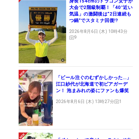
身長154cmのドラコン女子が
大会で2階級制覇！「40°近い
気温」の激闘後は“2日連続も
つ鍋”でスタミナ回復!?
2026年8月6日 (木) 10時43分
9
「ビール注ぐのむずかしかった…」
江口紗代が北海道で初ビアガーデ
ン！ 泡まみれの姿にファンも爆笑
2026年8月6日 (木) 13時27分
1