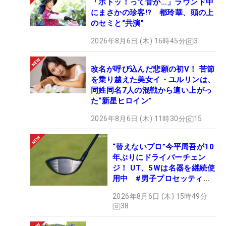
「ボトッ！って音が…」ラウンド中
にまさかの珍客!? 都玲華、頭の上
のセミと“共演”
2026年8月6日 (木) 16時45分
3
改名が呼び込んだ悲願の初V！ 苦節
を乗り越えた美女イ・ユルリンは、
同姓同名7人の混戦から這い上がっ
た“新星ヒロイン”
2026年8月6日 (木) 11時30分
15
“替えないプロ”今平周吾が10
年ぶりにドライバーチェン
ジ！ UT、5Wは名器を継続使
用中 #男子プロセッティン
グ
2026年8月6日 (木) 15時49分
38