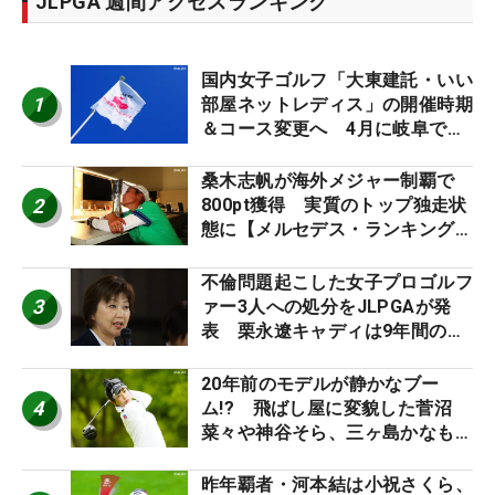
JLPGA 週間アクセスランキング
国内女子ゴルフ「大東建託・いい
1
部屋ネットレディス」の開催時期
＆コース変更へ 4月に岐阜で開
催
桑木志帆が海外メジャー制覇で
2
800pt獲得 実質のトップ独走状
態に【メルセデス・ランキング番
外編】
不倫問題起こした女子プロゴルフ
3
ァー3人への処分をJLPGAが発
表 栗永遼キャディは9年間の立
ち入り禁止
20年前のモデルが静かなブー
4
ム!? 飛ばし屋に変貌した菅沼
菜々や神谷そら、三ヶ島かなも使
う“名器”が人気な理由【ツアープ
ロたちの“飛ばしギア”】
昨年覇者・河本結は小祝さくら、