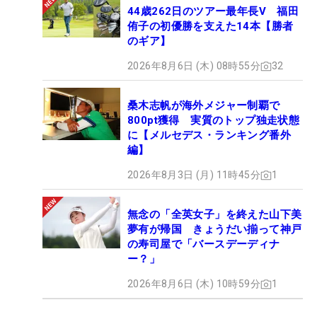
44歳262日のツアー最年長V 福田
侑子の初優勝を支えた14本【勝者
のギア】
2026年8月6日 (木) 08時55分
32
桑木志帆が海外メジャー制覇で
800pt獲得 実質のトップ独走状態
に【メルセデス・ランキング番外
編】
2026年8月3日 (月) 11時45分
1
無念の「全英女子」を終えた山下美
夢有が帰国 きょうだい揃って神戸
の寿司屋で「バースデーディナ
ー？」
2026年8月6日 (木) 10時59分
1