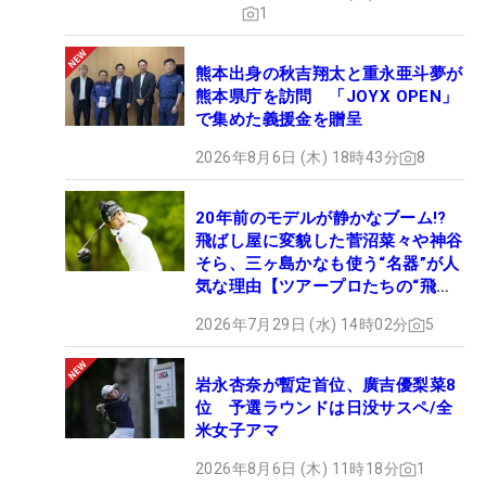
1
熊本出身の秋吉翔太と重永亜斗夢が
熊本県庁を訪問 「JOYX OPEN」
で集めた義援金を贈呈
2026年8月6日 (木) 18時43分
8
20年前のモデルが静かなブーム!?
飛ばし屋に変貌した菅沼菜々や神谷
そら、三ヶ島かなも使う“名器”が人
気な理由【ツアープロたちの“飛ば
しギア”】
2026年7月29日 (水) 14時02分
5
岩永杏奈が暫定首位、廣吉優梨菜8
位 予選ラウンドは日没サスペ/全
米女子アマ
2026年8月6日 (木) 11時18分
1