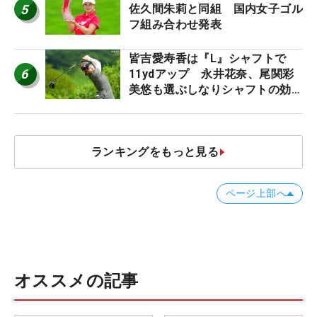
5
佐久間朱莉と同組 国内女子ゴル
フ組み合わせ発表
皆吉愛寿香は『L』シャフトで
6
11ydアップ 永井花奈、尾関彩
美悠も選ぶしなりシャフトの効果
【ツアープロたちの“飛ばしギ
ア”】
ランキングをもっと見る
ページ上部へ
オススメの記事