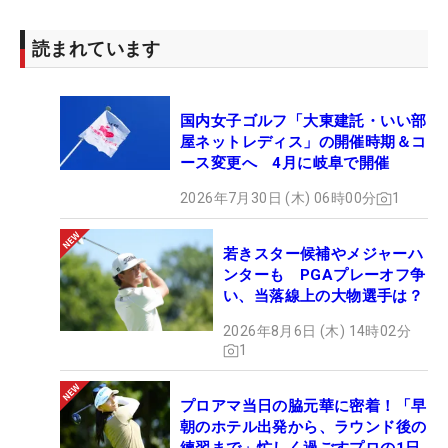
読まれています
国内女子ゴルフ「大東建託・いい部
屋ネットレディス」の開催時期＆コ
ース変更へ 4月に岐阜で開催
2026年7月30日 (木) 06時00分
1
若きスター候補やメジャーハ
ンターも PGAプレーオフ争
い、当落線上の大物選手は？
2026年8月6日 (木) 14時02分
1
プロアマ当日の脇元華に密着！「早
朝のホテル出発から、ラウンド後の