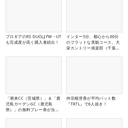
プロギアのRS DUOはFW・UT
インター5分、都心から60分
も完成度が高く購入者続出！
のフラットな美観コース。大
栄カントリー俱楽部（千葉
県）
「潮来CC（茨城県）」＆「鹿
仲宗根澄香が平均パット数
児島ガーデンGC（鹿児島
『TRTL』で6人抜き！
県）」の無料プレー券が当た
る！！