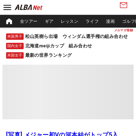
全ツアー
ギア
レッスン
ライフ
漫画
ゴルフ
メルマガ登録
松山英樹ら出場 ウィンダム選手権の組み合わせ
米国男子
北海道meijiカップ 組み合わせ
国内女子
最新の世界ランキング
米国女子
[写真] メジャー初Vの河本結がトップ5入