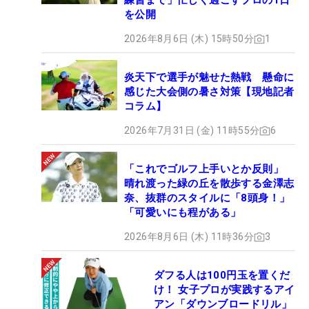
練習まで」忙しく過ごすプロの1日
を公開
2026年8月6日 (木) 15時50分
1
炎天下で選手が魅せた熱戦 懸命に
感じた大会側の暑さ対策【現地記者
コラム】
2026年7月31日 (金) 11時55分
6
「これでゴルフ上手いとか反則」
晴れ渡った緑の丘を散歩する金澤志
奈、抜群のスタイルに「8頭身！」
「可愛いにも程がある」
2026年8月6日 (木) 11時36分
3
ダフる人は100円玉を置くだ
け！ 女子プロが実践するアイ
アン「ダウンブロードリル」