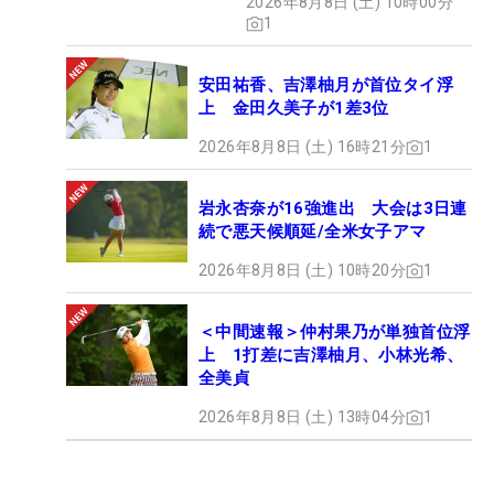
2026年8月8日 (土) 10時00分
1
安田祐香、吉澤柚月が首位タイ浮
上 金田久美子が1差3位
2026年8月8日 (土) 16時21分
1
岩永杏奈が16強進出 大会は3日連
続で悪天候順延/全米女子アマ
2026年8月8日 (土) 10時20分
1
＜中間速報＞仲村果乃が単独首位浮
上 1打差に吉澤柚月、小林光希、
全美貞
2026年8月8日 (土) 13時04分
1