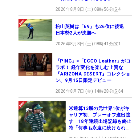
2026年8月8日 (土) 08時56分
4
松山英樹は「69」も26位に後退
日本勢2人が決勝へ
2026年8月8日 (土) 08時41分
1
「PING」×「ECCO Leather」がコ
ラボ！ 経年変化を楽しむ上質な
『ARIZONA DESERT』コレクショ
ン、9月15日限定デビュー
2026年8月7日 (金) 14時28分
64
米通算13勝の元世界1位がキ
ャリア初、プレーオフ進出逃
す 18年連続出場記録も終止
符「何事も永遠に続けられな
い」