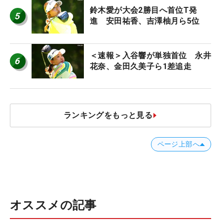
鈴木愛が大会2勝目へ首位T発
5
進 安田祐香、吉澤柚月ら5位
＜速報＞入谷響が単独首位 永井
6
花奈、金田久美子ら1差追走
ランキングをもっと見る
ページ上部へ
オススメの記事