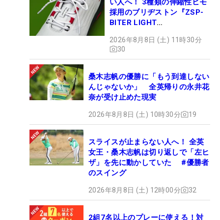
い人へ！ 3種類の伸縮性ヒモ
採用のブリヂストン『ZSP-
BITER LIGHT
MAGICLACE』、8月8日デビ
2026年8月8日 (土) 11時30分
ュー
30
桑木志帆の優勝に「もう到達しない
んじゃないか」 全英帰りの永井花
奈が受け止めた現実
2026年8月8日 (土) 10時30分
19
スライスが止まらない人へ！ 全英
女王・桑木志帆は切り返しで「左ヒ
ザ」を先に動かしていた #優勝者
のスイング
2026年8月8日 (土) 12時00分
32
2組7名以上のプレーに使える！対