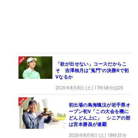
「欲が出せない」コースだからこ
そ 吉澤柚月は“鬼門”の決勝Rで初
Vなるか
2026年8月8日 (土) 17時58分
20
初出場の鳥海颯汰が岩手県オ
ープン初V「この大会を機に
どんどん上に」 シニアの部
は宮本勝昌が連覇
2026年8月8日 (土) 18時25分