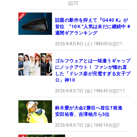
72
話題の新作を抑えて『G440 K』が
首位 “10Ｋ”人気は未だに継続中 #
週間ギアランキング
2026年8月8日 (土) 18時00分
11
ゴルフウェアとは一味違うギャップ
にノックアウト！ ファンが惚れ直
した「ドレス姿が完璧すぎる女子プ
ロ」神10
2026年8月7日 (金) 19時45分
111
鈴木愛が大会2勝目へ首位T発進
安田祐香、吉澤柚月ら5位
2026年8月7日 (金) 16時14分
1