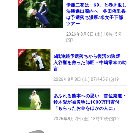
伊藤二花は「69」と巻き返し
決勝進出圏内へ 谷田侑里香
は予選落ち濃厚/米女子下部
ツアー
2026年8月8日 (土) 10時15分
1
6戦連続予選落ちから復活の狼煙
入谷響を救った師匠・中嶋常幸の助
言
2026年8月8日 (土) 07時45分
19
あふれる熊本への思い 首位発進・
鈴木愛が被災地に1000万円寄付
「もらったお金をほかの人に」
2026年8月7日 (金) 18時10分
19