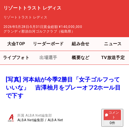
リゾートトラスト レディス
リゾートトラスト レディス
2026年5月28日-5月31日
賞金総額
¥140,000,000
グランディ那須白河ゴルフクラブ（福島県）
大会TOP
リーダーボード
組み合せ
ニュース
ライブフォト
出場選手
概要など
TV放送予定
[写真] 河本結が今季2勝目「女子ゴルフって
いいな」 吉澤柚月をプレーオフ2ホール目
で下す
コメン
所属
ALBA Net編集部
ト
ALBA Net編集部
/
ALBA Net
0
件