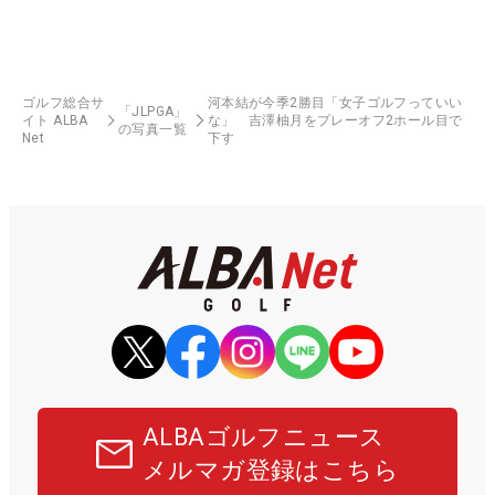
ゴルフ総合サ
河本結が今季2勝目「女子ゴルフっていい
「JLPGA」
イト ALBA
な」 吉澤柚月をプレーオフ2ホール目で
の写真一覧
Net
下す
ALBAゴルフニュース
メルマガ登録はこちら