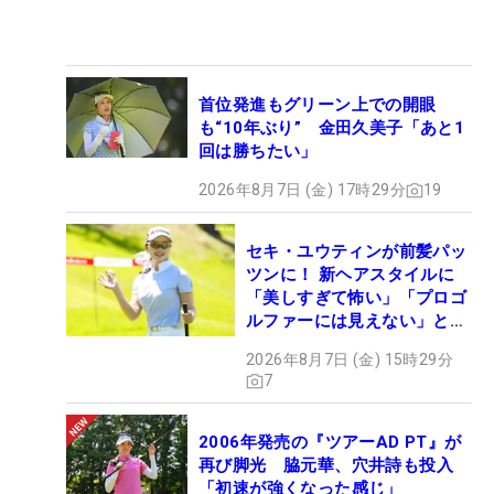
首位発進もグリーン上での開眼
も“10年ぶり” 金田久美子「あと1
回は勝ちたい」
2026年8月7日 (金) 17時29分
19
セキ・ユウティンが前髪パッ
ツンに！ 新ヘアスタイルに
「美しすぎて怖い」「プロゴ
ルファーには見えない」とコ
メント殺到
2026年8月7日 (金) 15時29分
7
2006年発売の『ツアーAD PT』が
再び脚光 脇元華、穴井詩も投入
「初速が強くなった感じ」