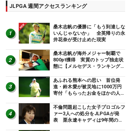
JLPGA 週間アクセスランキング
桑木志帆の優勝に「もう到達しな
1
いんじゃないか」 全英帰りの永
井花奈が受け止めた現実
桑木志帆が海外メジャー制覇で
2
800pt獲得 実質のトップ独走状
態に【メルセデス・ランキング番
外編】
あふれる熊本への思い 首位発
3
進・鈴木愛が被災地に1000万円
寄付「もらったお金をほかの人
に」
不倫問題起こした女子プロゴルフ
4
ァー3人への処分をJLPGAが発
表 栗永遼キャディは9年間の立
ち入り禁止