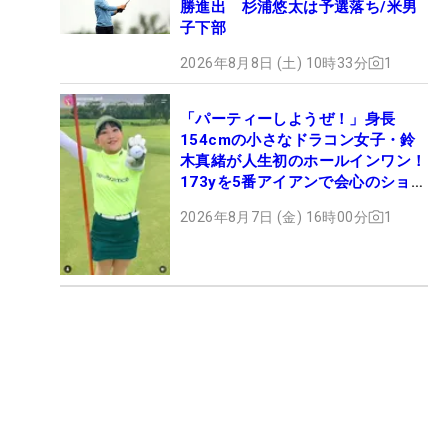
勝進出 杉浦悠太は予選落ち/米男
子下部
2026年8月8日 (土) 10時33分
1
「パーティーしようぜ！」身長
154cmの小さなドラコン女子・鈴
木真緒が人生初のホールインワン！
173yを5番アイアンで会心のショッ
ト
2026年8月7日 (金) 16時00分
1