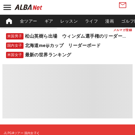
全ツアー
ギア
レッスン
ライフ
漫画
ゴルフ
メルマガ登録
松山英樹ら出場 ウィンダム選手権のリーダーボード
米国男子
北海道meijiカップ リーダーボード
国内女子
最新の世界ランキング
米国女子
JLPGAツアー
国内女子