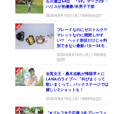
石川遼は64位 『59』マークのF・
ハリスが初優勝/米男子下部
2026年8月10日 (月) 10時06分
1
ブレードなのにゼロトルク!?
マレットなのに開閉しやす
い!? ヘッド形状だけじゃ判
別できない最新パター34モデ
ルの性能早見表を作ってみた
2026年8月10日 (月) 17時08分
#ギアカタログ2026
39
全英女王・桑木志帆が帰国早々に
LANAのライブへ 「叫びまくって
歌いまくって」バックステージでは
嬉しい2ショットも！
2026年8月10日 (月) 14時09分
1
「#ゴルフ女子応援 2名プレーフィ