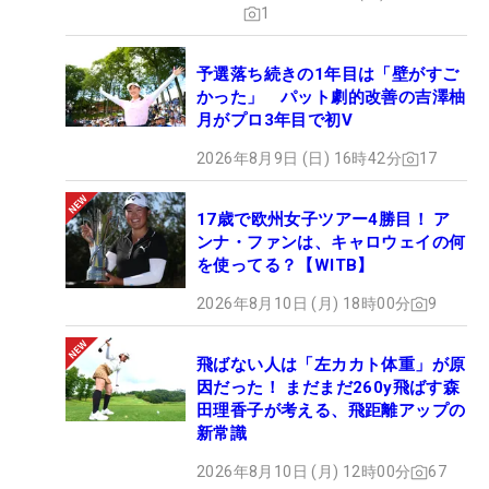
1
予選落ち続きの1年目は「壁がすご
かった」 パット劇的改善の吉澤柚
月がプロ3年目で初V
2026年8月9日 (日) 16時42分
17
17歳で欧州女子ツアー4勝目！ ア
ンナ・ファンは、キャロウェイの何
を使ってる？【WITB】
2026年8月10日 (月) 18時00分
9
飛ばない人は「左カカト体重」が原
因だった！ まだまだ260y飛ばす森
田理香子が考える、飛距離アップの
新常識
2026年8月10日 (月) 12時00分
67