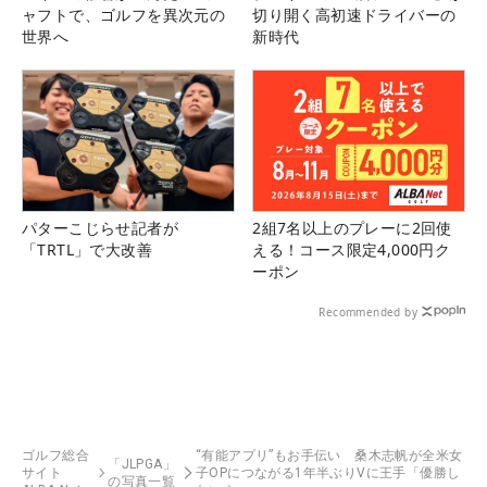
ャフトで、ゴルフを異次元の
切り開く高初速ドライバーの
世界へ
新時代
パターこじらせ記者が
2組7名以上のプレーに2回使
「TRTL」で大改善
える！コース限定4,000円ク
ーポン
Recommended by
ゴルフ総合
“有能アプリ”もお手伝い 桑木志帆が全米女
「JLPGA」
サイト
子OPにつながる1年半ぶりVに王手「優勝し
の写真一覧