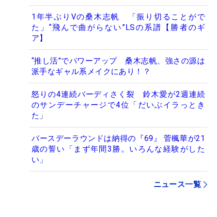
1年半ぶりVの桑木志帆 「振り切ることがで
た」“飛んで曲がらない”LSの系譜【勝者のギ
ア】
“推し活”でパワーアップ 桑木志帆、強さの源は
派手なギャル系メイクにあり！？
怒りの4連続バーディさく裂 鈴木愛が2週連続
のサンデーチャージで4位「だいぶイラっとき
た」
バースデーラウンドは納得の『69』 菅楓華が21
歳の誓い「まず年間3勝。いろんな経験がした
い」
ニュース一覧