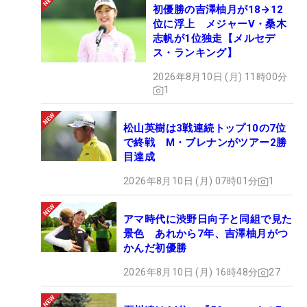
初優勝の吉澤柚月が18→12
位に浮上 メジャーV・桑木
志帆が1位独走【メルセデ
ス・ランキング】
2026年8月10日 (月) 11時00分
1
松山英樹は3戦連続トップ10の7位
で終戦 M・ブレナンがツアー2勝
目達成
2026年8月10日 (月) 07時01分
1
アマ時代に渋野日向子と同組で見た
景色 あれから7年、吉澤柚月がつ
かんだ初優勝
2026年8月10日 (月) 16時48分
27