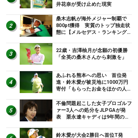
井花奈が受け止めた現実
桑木志帆が海外メジャー制覇で
2
800pt獲得 実質のトップ独走状
態に【メルセデス・ランキング番
外編】
22歳・吉澤柚月が念願の初優勝
3
「全英の桑木さんから刺激を」
あふれる熊本への思い 首位発
4
進・鈴木愛が被災地に1000万円
寄付「もらったお金をほかの人
に」
不倫問題起こした女子プロゴルフ
5
ァー3人への処分をJLPGAが発
表 栗永遼キャディは9年間の立
ち入り禁止
鈴木愛が大会2勝目へ首位T発