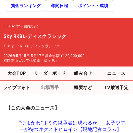
賞金ランキング
年間日程
ポイント・成績
JLPGAツアー
国内女子
Sky RKBレディスクラシック
Ｓｋｙ ＲＫＢレディスクラシック
2026年5月15日-5月17日
賞金総額
¥120,000,000
福岡雷山ゴルフ倶楽部（福岡県）
大会TOP
リーダーボード
組み合せ
ニュース
ライブフォト
出場選手
概要など
TV放送予定
【この大会のニュース】
“つよかわ”ボミの継承者は現れるか… 女子ツア
ーが待つネクストヒロイン【現地記者コラム】