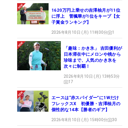
1620万円上乗せの吉澤柚月が11位
に浮上 菅楓華が1位をキープ【女
子賞金ランキング】
2026年8月10日 (月) 11時30分
1
「趣味：かき氷」 吉田優利が
日本滞在中にメロンや桃から
珍味まで、人気のかき氷を
次々に制覇！
2026年8月10日 (月) 13時53分
17
エースは“赤スパイダー”に1Wだけ
フレックスX 初優勝・吉澤柚月の
個性的な14本【勝者のギア】
2026年8月10日 (月) 15時00分
30