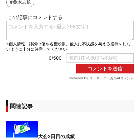
#桑木志帆
関連記事
大会2日目の成績