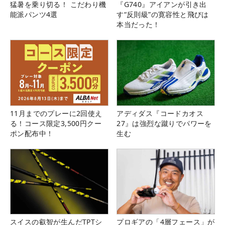
猛暑を乗り切る！ こだわり機
『G740』アイアンが引き出
能派パンツ4選
す“反則級”の寛容性と飛びは
本当だった！
11月までのプレーに2回使え
アディダス『コードカオス
る！コース限定3,500円クー
27』は強烈な蹴りでパワーを
ポン配布中！
生む
スイスの叡智が生んだTPTシ
プロギアの「4層フェース」が