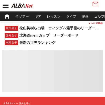
全ツアー
ギア
レッスン
ライフ
漫画
ゴルフ
メルマガ登録
松山英樹ら出場 ウィンダム選手権のリーダーボード
米国男子
北海道meijiカップ リーダーボード
国内女子
最新の世界ランキング
米国女子
JLPGAツアー
国内女子