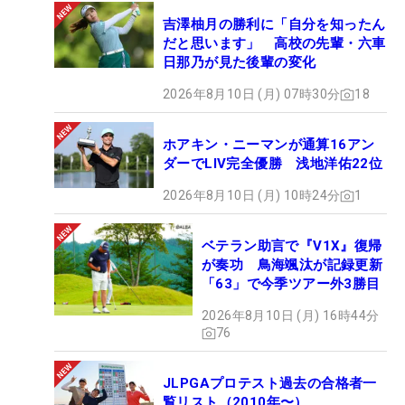
吉澤柚月の勝利に「自分を知ったん
だと思います」 高校の先輩・六車
日那乃が見た後輩の変化
2026年8月10日 (月) 07時30分
18
ホアキン・ニーマンが通算16アン
ダーでLIV完全優勝 浅地洋佑22位
2026年8月10日 (月) 10時24分
1
ベテラン助言で『V1X』復帰
が奏功 鳥海颯汰が記録更新
「63」で今季ツアー外3勝目
2026年8月10日 (月) 16時44分
76
JLPGAプロテスト過去の合格者一
覧リスト（2010年〜）