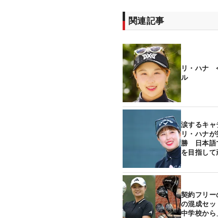
関連記事
リ・ハナ 
ル
涙するキャ
リ・ハナが
勝 日本語
を目指して
契約フリー
の混成セッ
中学校から