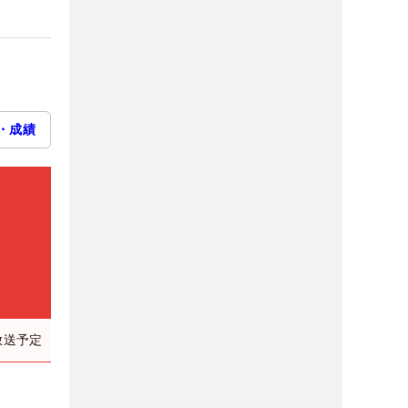
・成績
放送予定