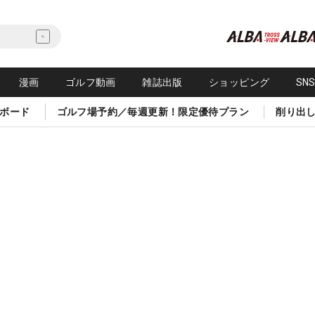
漫画
ゴルフ動画
雑誌出版
ショッピング
SN
ボード
ゴルフ場予約／毎週更新！限定優待プラン
削り出