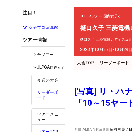
注目！
JLPGAツアー
国内女子
樋口久子 三菱電機
女子プロ写真館
ツアー情報
樋口久子 三菱電機レディスゴ
2023年10月27日-10月29
全ツアー
大会TOP
リーダーボード
JLPGA
国内女子
今週の大会
[写真] リ・
リーダーボ
ード
「10～15ヤ
ツアーメニ
ュー
所属
ALBA Net編集部
長岡 幹朗
/
M
ツアーTOP