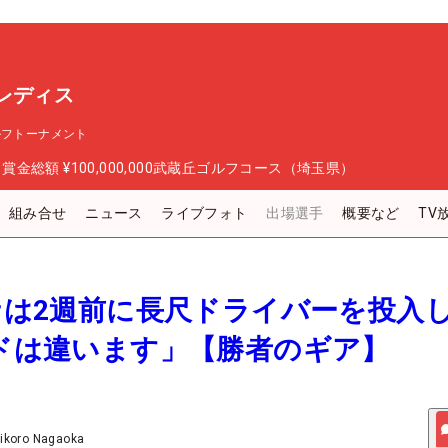
レディス
ルフトーナメント
日
賞金総額
¥100,000,000
武蔵丘ゴルフコース（埼玉県）
組み合せ
ニュース
ライブフォト
出場選手
概要など
TV
ハナは2週前に長尺ドライバーを投入
ードは違います」【勝者のギア】
ikoro Nagaoka