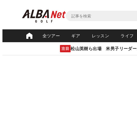
全ツアー
ギア
レッスン
ライフ
松山英樹ら出場 米男子リーダー
注目