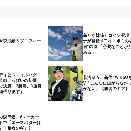
新たな韓流ヒロイン登場
今季成績＆プロフィー
ナが目指す“”イ・ボミの
者”の道 「必要なことが
ある」
ディとスマイルハグ…
菅沼菜々、新作1W＆5U
笑顔いっぱいの初優
V「こんなに曲がらなか
で決意「2勝目、3勝目
がない」【勝者のギア】
頑張ります」
の森田遥、6メーカー
トで「エースパターは
」【勝者のギア】