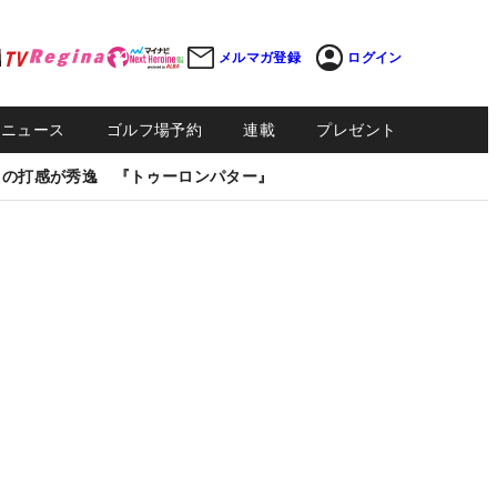
メルマガ登録
ログイン
Sニュース
ゴルフ場予約
連載
プレゼント
しの打感が秀逸 『トゥーロンパター』