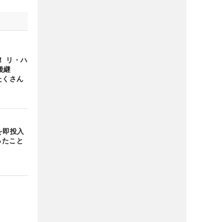
！ リ・ハ
後継
たくさん
を即投入
ったこと