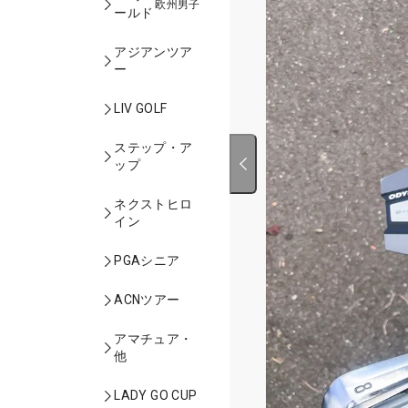
欧州男子
ールド
アジアンツア
ー
LIV GOLF
ステップ・ア
ップ
ネクストヒロ
イン
PGAシニア
ACNツアー
アマチュア・
他
LADY GO CUP