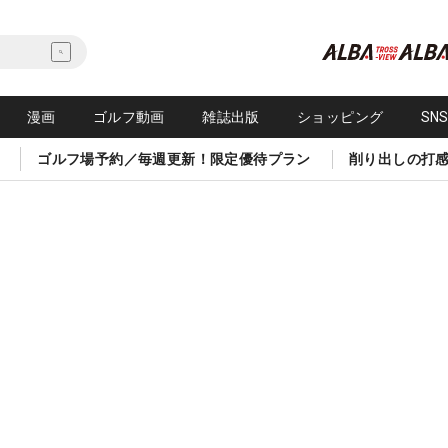
漫画
ゴルフ動画
雑誌出版
ショッピング
SN
ゴルフ場予約／毎週更新！限定優待プラン
削り出しの打