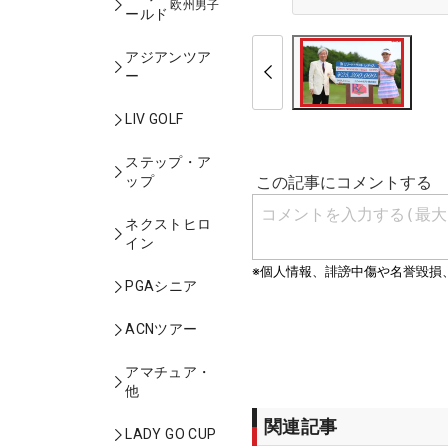
欧州男子
ールド
アジアンツア
ー
LIV GOLF
ステップ・ア
ップ
ネクストヒロ
イン
PGAシニア
ACNツアー
アマチュア・
他
関連記事
LADY GO CUP