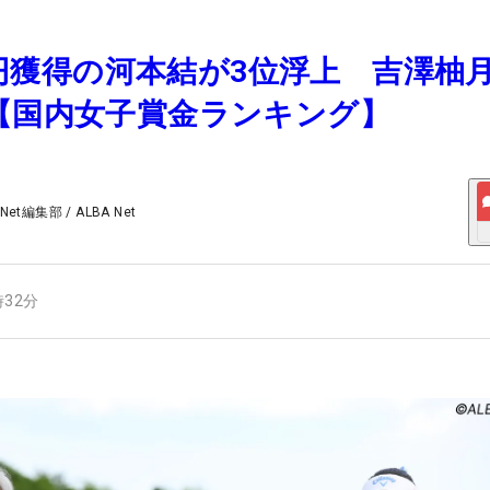
0万円獲得の河本結が3位浮上 吉澤柚
【国内女子賞金ランキング】
 Net編集部
/
ALBA Net
時32分