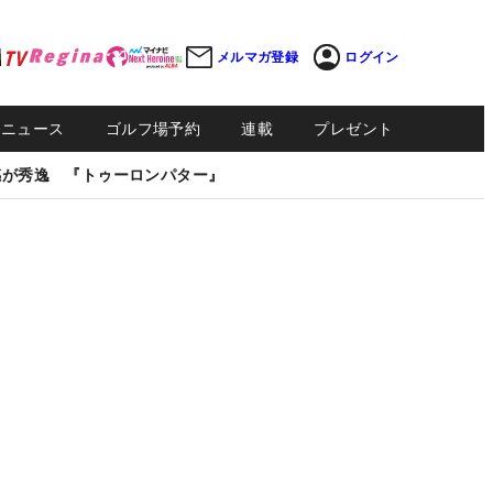
メルマガ登録
ログイン
Sニュース
ゴルフ場予約
連載
プレゼント
感が秀逸 『トゥーロンパター』