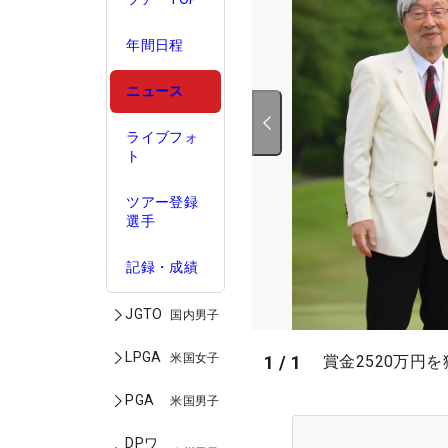
年間日程
ニュース
ライブフォ
ト
ツアー登録
選手
記録・成績
JGTO
国内男子
LPGA
米国女子
1
/
1
賞金2520万円
PGA
米国男子
DPワ