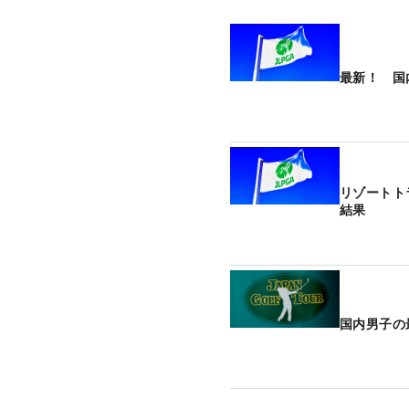
最新！ 国
リゾートト
結果
国内男子の