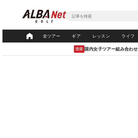
全ツアー
ギア
レッスン
ライフ
国内女子ツアー組み合わせ
注目