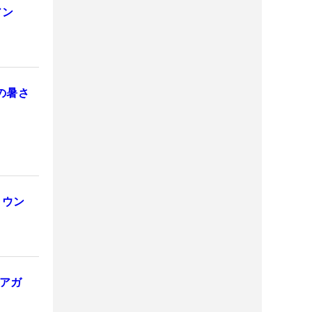
アン
の暑さ
ラウン
アガ