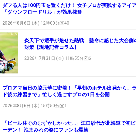
ダフる人は100円玉を置くだけ！ 女子プロが実践するアイ
「ダウンブロードリル」が効果抜群
2026年8月6日 (木) 12時00分
40
炎天下で選手が魅せた熱戦 懸命に感じた大会側
対策【現地記者コラム】
2026年7月31日 (金) 11時55分
6
プロアマ当日の脇元華に密着！「早朝のホテル出発から、
ド後の練習まで」忙しく過ごすプロの1日を公開
2026年8月6日 (木) 15時50分
1
「ビール注ぐのむずかしかった…」江口紗代が北海道で初ビ
ーデン！ 泡まみれの姿にファンも爆笑