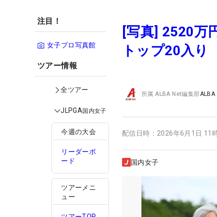
注目！
[写真] 252
女子プロ写真館
トップ20入り
ツアー情報
全ツアー
所属
ALBA Net編集部
ALBA
JLPGA
国内女子
今週の大会
配信日時：
2026年6月1日 11
リーダーボ
ード
国内女子
ツアーメニ
ュー
ツアーTOP