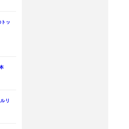
のトッ
本
ユルリ