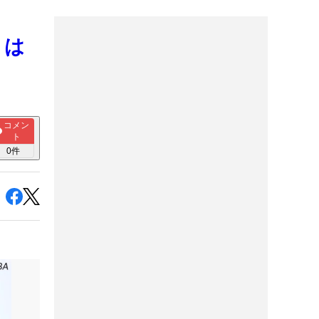
月は
コメン
ト
0
件