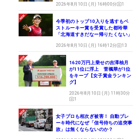
2026年8月10日 (月) 16時00分
1
今季初のトップ10入りを逃すもベ
ストルーキー賞を受賞した都玲華
「北海道すきだなー帰りたくない」
2026年8月10日 (月) 16時12分
13
1620万円上乗せの吉澤柚月
が11位に浮上 菅楓華が1位
をキープ【女子賞金ランキン
グ】
2026年8月10日 (月) 11時30分
1
女子プロも相次ぎ被害！ 自動ブレ
ーキ時代になぜ「信号待ちの追突事
故」は無くならないのか？