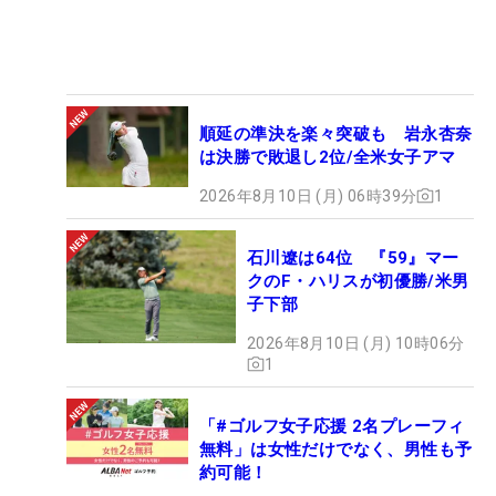
順延の準決を楽々突破も 岩永杏奈
は決勝で敗退し2位/全米女子アマ
2026年8月10日 (月) 06時39分
1
石川遼は64位 『59』マー
クのF・ハリスが初優勝/米男
子下部
2026年8月10日 (月) 10時06分
1
「#ゴルフ女子応援 2名プレーフィ
無料」は女性だけでなく、男性も予
約可能！