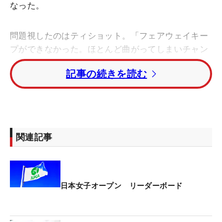
なった。
問題視したのはティショット。「フェアウェイキー
プができなかった。ほとんど曲がってしまいチャン
スにもつかず終わりました」。右に出始めたショッ
記事の続きを読む
トを気にしすぎて、今度は左へ…。そんな負の連鎖
にはまりこんだ。
それを象徴したのが、1つ落として迎えた後半の5番
パー5。ティショットが右に待ち構える池に消え
関連記事
た。処置後の3打目をレイアップし、79ヤードから
58度のウェッジでグリーンを狙った4打目もオーバ
ーしていった。最後は3メートルのパットも外し、
痛恨のダブルボギーを記録してしまった。1バーデ
日本女子オープン リーダーボード
ィ・2ボギー・1ダブルボギーの「75」と、3ストロ
ーク落としたままホールアウトした。