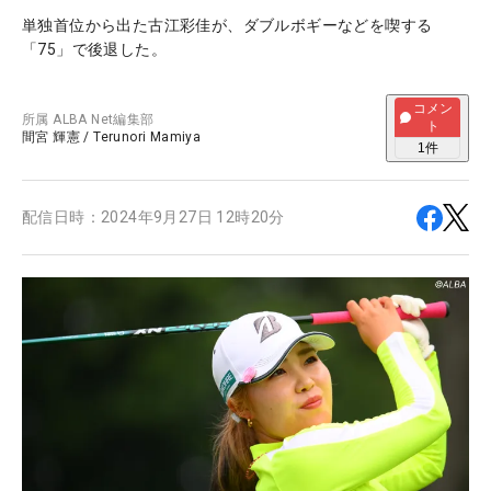
単独首位から出た古江彩佳が、ダブルボギーなどを喫する
「75」で後退した。
コメン
所属
ALBA Net編集部
ト
間宮 輝憲
/
Terunori Mamiya
1
件
配信日時：
2024年9月27日 12時20分