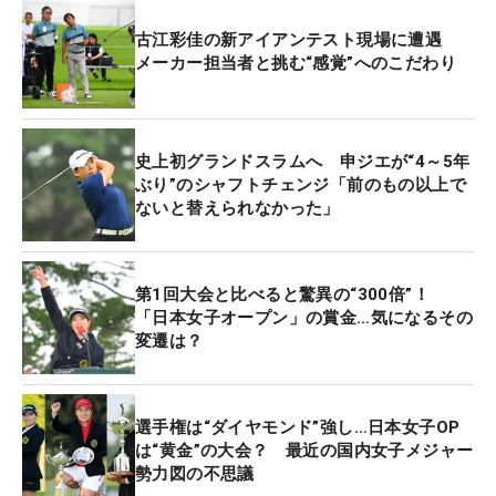
「65」を出した前日から“予兆”はあったという。
古江彩佳の新アイアンテスト現場に遭遇
「きのうの時点で、スコアはよかったけど安心しき
メーカー担当者と挑む“感覚”へのこだわり
れるショットではなかった。それが直りきってない
うえに、（雨、朝露など）水でなかなか思うように
打てなかった。それでプラスして悪くなってしまっ
史上初グランドスラムへ 申ジエが“4～5年
て」。さらにグリーンのスピードも落ちたことで
ぶり”のシャフトチェンジ「前のもの以上で
ないと替えられなかった」
「逆にやりづらさを感じた」。ティショットを左奥
に外した16番パー3では寄らず入らずのボギーを喫
するなど、改めて大利根の芝の厄介さも痛感した。
第1回大会と比べると驚異の“300倍”！
「日本女子オープン」の賞金…気になるその
ただそのなかでも、3メートルほどのパーパットを
変遷は？
沈めてしのぐ場面もあったり、踏みとどまった部分
もある。「あとは自信を持って打てるかどうか。芝
との兼ね合いがうまくできれば」。ラウンド後には
選手権は“ダイヤモンド”強し…日本女子OP
すぐさま修正に乗り出し、それを決勝ラウンドでの
は“黄金”の大会？ 最近の国内女子メジャー
勢力図の不思議
再浮上につなげていく。（文・間宮輝憲）