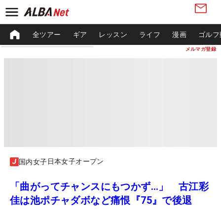
全ツアー
ギア
レッスン
ライフ
漫画
ゴルフ
メルマガ登録
日本女子オープン
国内女子
「曲がってチャンスにもつかず…」 古江彩
佳は池ポチャダボなど痛恨『75』で後退