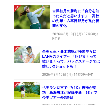
吉澤柚月の勝利に「自分を知
ったんだと思います」 高校
の先輩・六車日那乃が見た後
輩の変化
2026年8月10日 (月) 07時30分
18
全英女王・桑木志帆が帰国早々に
LANAのライブへ 「叫びまくって
歌いまくって」バックステージでは
嬉しい2ショットも！
2026年8月10日 (月) 14時09分
1
ベテラン助言で『V1X』復帰が奏
功 鳥海颯汰が記録更新「63」で
今季ツアー外3勝目