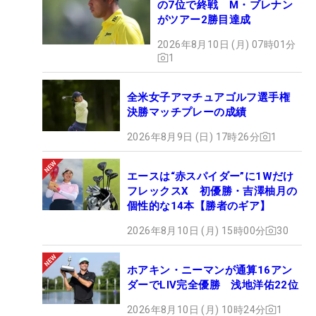
の7位で終戦 M・ブレナン
がツアー2勝目達成
2026年8月10日 (月) 07時01分
1
全米女子アマチュアゴルフ選手権
決勝マッチプレーの成績
2026年8月9日 (日) 17時26分
1
エースは“赤スパイダー”に1Wだけ
フレックスX 初優勝・吉澤柚月の
個性的な14本【勝者のギア】
2026年8月10日 (月) 15時00分
30
ホアキン・ニーマンが通算16アン
ダーでLIV完全優勝 浅地洋佑22位
2026年8月10日 (月) 10時24分
1