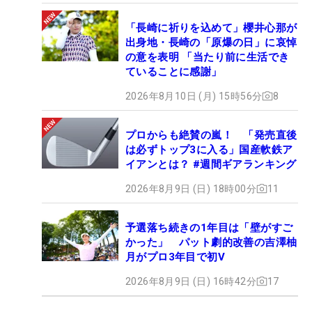
「長崎に祈りを込めて」櫻井心那が
出身地・長崎の「原爆の日」に哀悼
の意を表明 「当たり前に生活でき
ていることに感謝」
2026年8月10日 (月) 15時56分
8
プロからも絶賛の嵐！ 「発売直後
は必ずトップ3に入る」国産軟鉄ア
イアンとは？ #週間ギアランキング
2026年8月9日 (日) 18時00分
11
予選落ち続きの1年目は「壁がすご
かった」 パット劇的改善の吉澤柚
月がプロ3年目で初V
2026年8月9日 (日) 16時42分
17