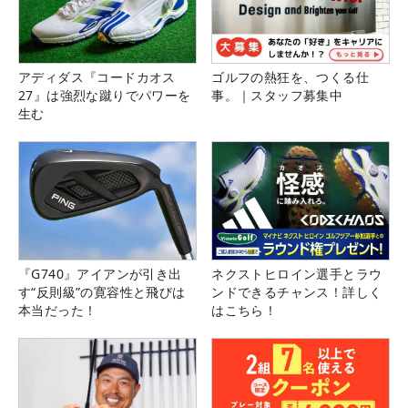
アディダス『コードカオス
ゴルフの熱狂を、つくる仕
27』は強烈な蹴りでパワーを
事。｜スタッフ募集中
生む
『G740』アイアンが引き出
ネクストヒロイン選手とラウ
す“反則級”の寛容性と飛びは
ンドできるチャンス！詳しく
本当だった！
はこちら！