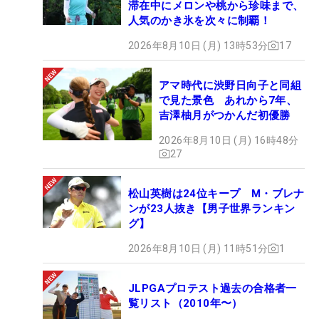
滞在中にメロンや桃から珍味まで、
人気のかき氷を次々に制覇！
2026年8月10日 (月) 13時53分
17
アマ時代に渋野日向子と同組
で見た景色 あれから7年、
吉澤柚月がつかんだ初優勝
2026年8月10日 (月) 16時48分
27
松山英樹は24位キープ M・ブレナ
ンが23人抜き【男子世界ランキン
グ】
2026年8月10日 (月) 11時51分
1
JLPGAプロテスト過去の合格者一
覧リスト（2010年〜）