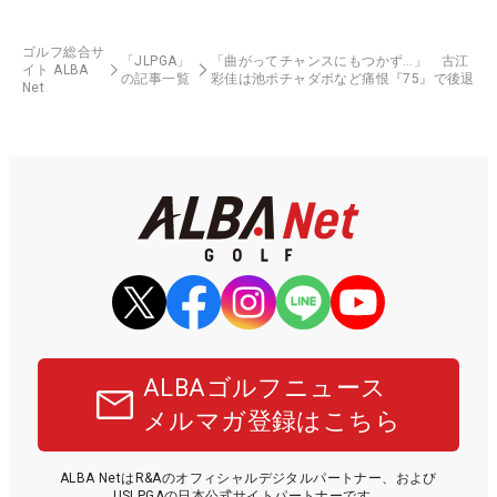
ゴルフ総合サ
「JLPGA」
「曲がってチャンスにもつかず…」 古江
イト ALBA
の記事一覧
彩佳は池ポチャダボなど痛恨『75』で後退
Net
ALBAゴルフニュース
メルマガ登録はこちら
ALBA NetはR&Aのオフィシャルデジタルパートナー、および
USLPGAの日本公式サイトパートナーです。