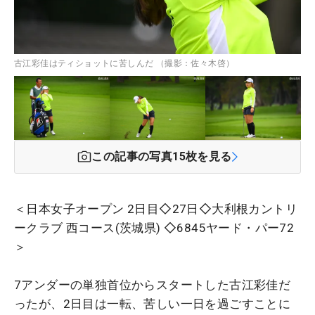
古江彩佳はティショットに苦しんだ （撮影：佐々木啓）
この記事の写真
15
枚を見る
＜日本女子オープン 2日目◇27日◇大利根カントリ
ークラブ 西コース(茨城県) ◇6845ヤード・パー72
＞
7アンダーの単独首位からスタートした古江彩佳だ
ったが、2日目は一転、苦しい一日を過ごすことに