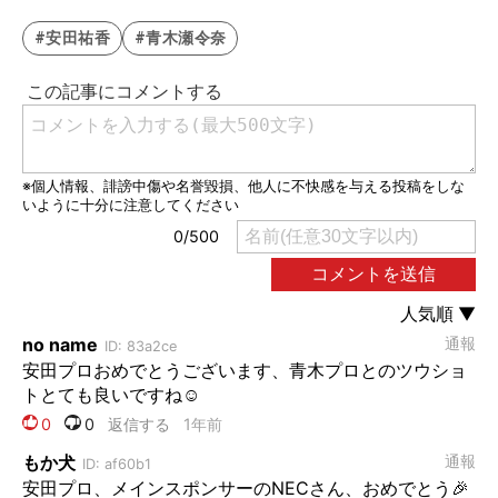
#安田祐香
#青木瀬令奈