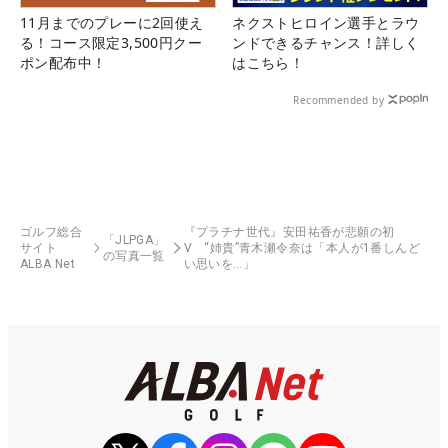
11月までのプレーに2回使え
ネクストヒロイン選手とラウ
る！コース限定3,500円クー
ンドできるチャンス！詳しく
ポン配布中！
はこちら！
Recommended by
ゴルフ総合
『プラチナ世代』安田祐香が悲願の初
「JLPGA」
サイト
V “姉貴”青木瀬令奈は「本人が1番しんど
の写真一覧
ALBA Net
い思いを…」