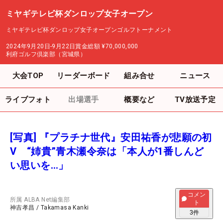
ミヤギテレビ杯ダンロップ女子オープン
ミヤギテレビ杯ダンロップ女子オープンゴルフトーナメント
2024年9月20日-9月22日
賞金総額
¥70,000,000
利府ゴルフ倶楽部（宮城県）
大会TOP
リーダーボード
組み合せ
ニュース
ライブフォト
出場選手
概要など
TV放送予定
[写真] 『プラチナ世代』安田祐香が悲願の初
V “姉貴”青木瀬令奈は「本人が1番しんど
い思いを…」
コメン
所属
ALBA Net編集部
ト
神吉孝昌
/
Takamasa Kanki
3
件