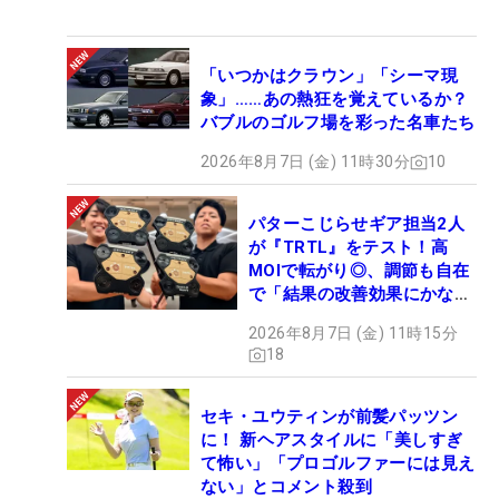
「いつかはクラウン」「シーマ現
象」……あの熱狂を覚えているか？
バブルのゴルフ場を彩った名車たち
2026年8月7日 (金) 11時30分
10
パターこじらせギア担当2人
が『TRTL』をテスト！高
MOIで転がり◎、調節も自在
で「結果の改善効果にかなり
の意外性」
2026年8月7日 (金) 11時15分
18
セキ・ユウティンが前髪パッツン
に！ 新ヘアスタイルに「美しすぎ
て怖い」「プロゴルファーには見え
ない」とコメント殺到