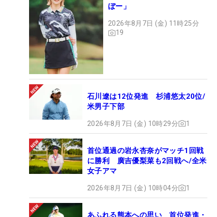
ぼー」
2026年8月7日 (金) 11時25分
19
石川遼は12位発進 杉浦悠太20位/
米男子下部
2026年8月7日 (金) 10時29分
1
首位通過の岩永杏奈がマッチ1回戦
に勝利 廣吉優梨菜も2回戦へ/全米
女子アマ
2026年8月7日 (金) 10時04分
1
あふれる熊本への思い 首位発進・