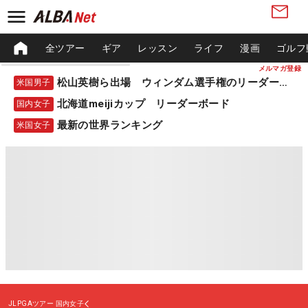
全ツアー
ギア
レッスン
ライフ
漫画
ゴルフ
メルマガ登録
松山英樹ら出場 ウィンダム選手権のリーダーボード
米国男子
北海道meijiカップ リーダーボード
国内女子
最新の世界ランキング
米国女子
JLPGAツアー
国内女子