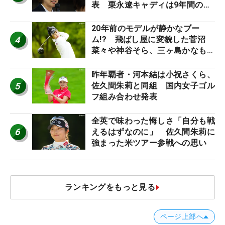
表 栗永遼キャディは9年間の立
ち入り禁止
20年前のモデルが静かなブー
4
ム!? 飛ばし屋に変貌した菅沼
菜々や神谷そら、三ヶ島かなも使
う“名器”が人気な理由【ツアープ
ロたちの“飛ばしギア”】
昨年覇者・河本結は小祝さくら、
5
佐久間朱莉と同組 国内女子ゴル
フ組み合わせ発表
全英で味わった悔しさ「自分も戦
6
えるはずなのに」 佐久間朱莉に
強まった米ツアー参戦への思い
ランキングをもっと見る
ページ上部へ