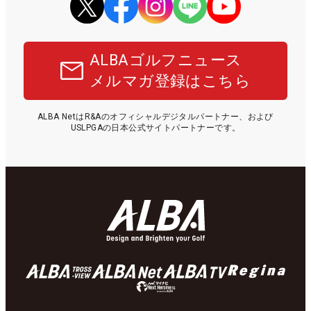
ALBAゴルフニュース
メルマガ登録はこちら
ALBA NetはR&Aのオフィシャルデジタルパートナー、および
USLPGAの日本公式サイトパートナーです。