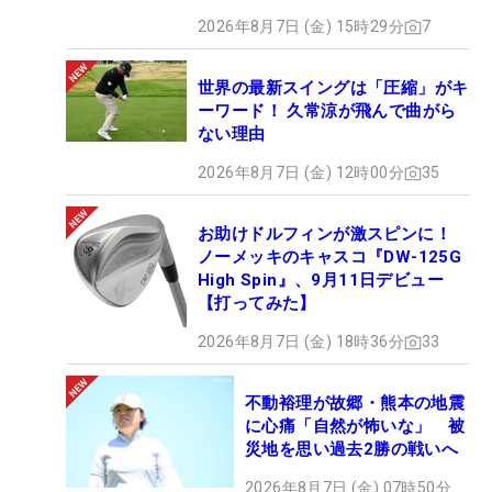
2026年8月7日 (金) 15時29分
7
世界の最新スイングは「圧縮」がキ
ーワード！ 久常涼が飛んで曲がら
ない理由
2026年8月7日 (金) 12時00分
35
お助けドルフィンが激スピンに！
ノーメッキのキャスコ『DW-125G
High Spin』、9月11日デビュー
【打ってみた】
2026年8月7日 (金) 18時36分
33
不動裕理が故郷・熊本の地震
に心痛「自然が怖いな」 被
災地を思い過去2勝の戦いへ
2026年8月7日 (金) 07時50分