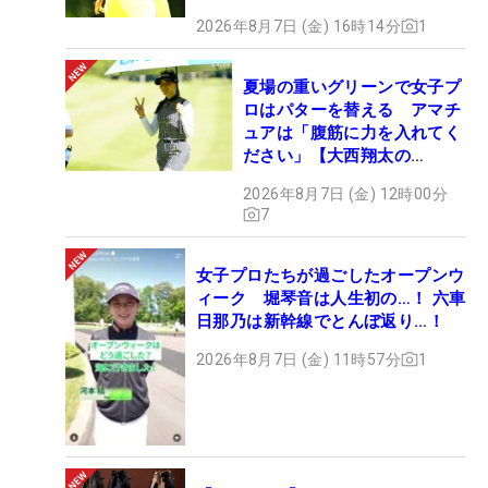
2026年8月7日 (金) 16時14分
1
夏場の重いグリーンで女子プ
ロはパターを替える アマチ
ュアは「腹筋に力を入れてく
ださい」【大西翔太の
HOTSHOT】
2026年8月7日 (金) 12時00分
7
女子プロたちが過ごしたオープンウ
ィーク 堀琴音は人生初の…！ 六車
日那乃は新幹線でとんぼ返り…！
2026年8月7日 (金) 11時57分
1