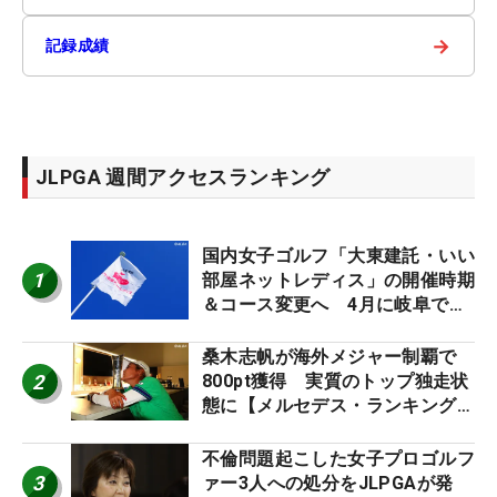
→
記録成績
JLPGA 週間アクセスランキング
国内女子ゴルフ「大東建託・いい
1
部屋ネットレディス」の開催時期
＆コース変更へ 4月に岐阜で開
催
桑木志帆が海外メジャー制覇で
2
800pt獲得 実質のトップ独走状
態に【メルセデス・ランキング番
外編】
不倫問題起こした女子プロゴルフ
3
ァー3人への処分をJLPGAが発