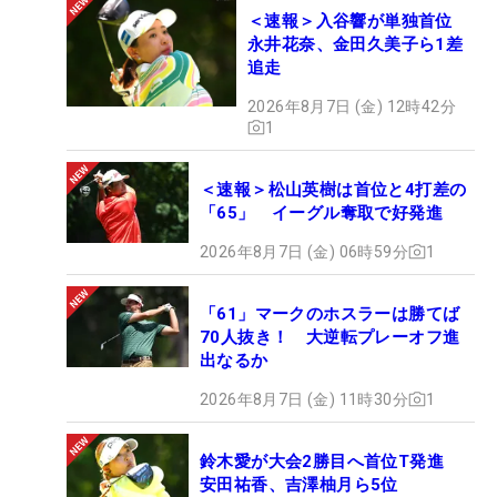
＜速報＞入谷響が単独首位
永井花奈、金田久美子ら1差
追走
2026年8月7日 (金) 12時42分
1
＜速報＞松山英樹は首位と4打差の
「65」 イーグル奪取で好発進
2026年8月7日 (金) 06時59分
1
「61」マークのホスラーは勝てば
70人抜き！ 大逆転プレーオフ進
出なるか
2026年8月7日 (金) 11時30分
1
鈴木愛が大会2勝目へ首位T発進
安田祐香、吉澤柚月ら5位