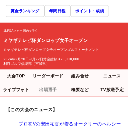
賞金ランキング
年間日程
ポイント・成績
JLPGAツアー
国内女子
ミヤギテレビ杯ダンロップ女子オープン
ミヤギテレビ杯ダンロップ女子オープンゴルフトーナメント
2024年9月20日-9月22日
賞金総額
¥70,000,000
利府ゴルフ倶楽部（宮城県）
大会TOP
リーダーボード
組み合せ
ニュース
ライブフォト
出場選手
概要など
TV放送予定
【この大会のニュース】
プロ初Vの安田祐香が着るオークリーのヘルシー