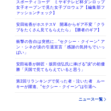
スポーティコーデ ミヤギテレビ杯ダンロップ
女子オープンで見た女子プロウェア【編集部フ
ァッションチェック】
安田祐香がホステスV 開幕からギア不変「クラ
ブをたくさん見てもらえたら」【勝者のギア】
衝撃の告白は突然に… “セクシー・クイーン” ア
ン・シネが涙の引退宣言「感謝の気持ちでいっ
ぱい」
安田祐香が師匠・坂田信弘氏に捧げる“涙”の初優
勝「天国で見てもらえていると思う」
第2回リランキングで笑った者・泣いた者 ルー
キーが躍進、“セクシー・クイーン”は引退へ
ニュース一覧