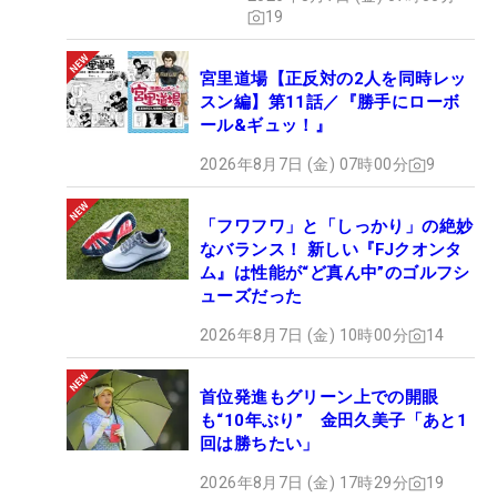
19
宮里道場【正反対の2人を同時レッ
スン編】第11話／『勝手にローボ
ール&ギュッ！』
2026年8月7日 (金) 07時00分
9
「フワフワ」と「しっかり」の絶妙
なバランス！ 新しい『FJクオンタ
ム』は性能が“ど真ん中”のゴルフシ
ューズだった
2026年8月7日 (金) 10時00分
14
首位発進もグリーン上での開眼
も“10年ぶり” 金田久美子「あと1
回は勝ちたい」
2026年8月7日 (金) 17時29分
19