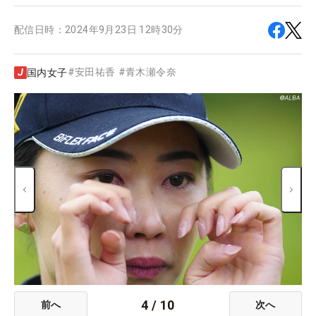
配信日時：
2024年9月23日 12時30分
#
安田祐香
#
青木瀬令奈
国内女子
4
/
10
前へ
次へ