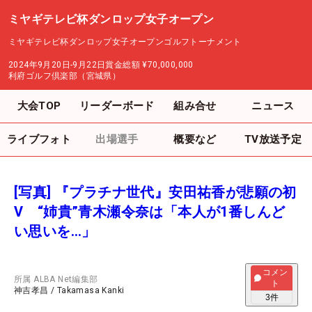
ミヤギテレビ杯ダンロップ女子オープン
ミヤギテレビ杯ダンロップ女子オープンゴルフトーナメント
2024年9月20日-9月22日
賞金総額
¥70,000,000
利府ゴルフ倶楽部（宮城県）
大会TOP
リーダーボード
組み合せ
ニュース
ライブフォト
出場選手
概要など
TV放送予定
[写真] 『プラチナ世代』安田祐香が悲願の初
V “姉貴”青木瀬令奈は「本人が1番しんど
い思いを…」
コメン
所属
ALBA Net編集部
ト
神吉孝昌
/
Takamasa Kanki
3
件