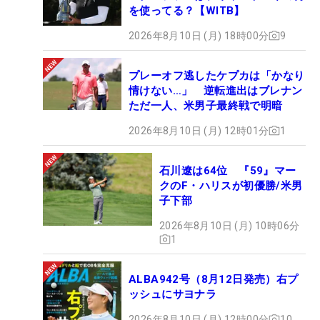
を使ってる？【WITB】
2026年8月10日 (月) 18時00分
9
プレーオフ逃したケプカは「かなり
情けない…」 逆転進出はブレナン
ただ一人、米男子最終戦で明暗
2026年8月10日 (月) 12時01分
1
石川遼は64位 『59』マー
クのF・ハリスが初優勝/米男
子下部
2026年8月10日 (月) 10時06分
1
ALBA942号（8月12日発売）右プ
ッシュにサヨナラ
2026年8月10日 (月) 12時00分
10