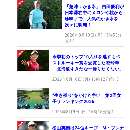
「趣味：かき氷」 吉田優利が
日本滞在中にメロンや桃から
珍味まで、人気のかき氷を
次々に制覇！
2026年8月10日 (月) 13時53分
17
今季初のトップ10入りを逃すもベ
ストルーキー賞を受賞した都玲華
「北海道すきだなー帰りたくない」
2026年8月10日 (月) 16時12分
13
“生き残り”をかけた争い 第2回女
子リランキング2026
2026年8月9日 (日) 16時15分
1
松山英樹は24位キープ M・ブレナ