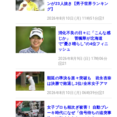
ンが23人抜き【男子世界ランキン
グ】
2026年8月10日 (月) 11時51分
1
消化不良の日々に「こんな感
じか」 菅楓華が北海道
で“憂さ晴らし”の4位フィニ
ッシュ
2026年8月9日 (日) 17時06分
21
順延の準決を楽々突破も 岩永杏奈
は決勝で敗退し2位/全米女子アマ
2026年8月10日 (月) 06時39分
1
女子プロも相次ぎ被害！ 自動ブレ
ーキ時代になぜ「信号待ちの追突事