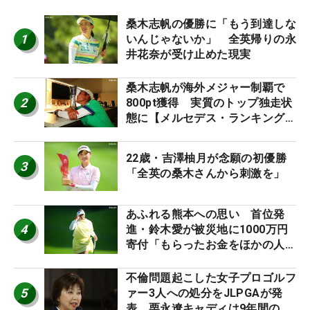
桑木志帆の優勝に「もう到達しな
1
いんじゃないか」 全英帰りの永
井花奈が受け止めた現実
桑木志帆が海外メジャー制覇で
2
800pt獲得 実質のトップ独走状
態に【メルセデス・ランキング番
外編】
22歳・吉澤柚月が念願の初優勝
3
「全英の桑木さんから刺激を」
あふれる熊本への思い 首位発
4
進・鈴木愛が被災地に1000万円
寄付「もらったお金をほかの人
に」
不倫問題起こした女子プロゴルフ
5
ァー3人への処分をJLPGAが発
表 栗永遼キャディは9年間の立