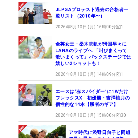
JLPGAプロテスト過去の合格者一
覧リスト（2010年〜）
2026年8月10日 (月) 16時00分
1
全英女王・桑木志帆が帰国早々に
LANAのライブへ 「叫びまくって
歌いまくって」バックステージでは
嬉しい2ショットも！
2026年8月10日 (月) 14時09分
1
エースは“赤スパイダー”に1Wだけ
フレックスX 初優勝・吉澤柚月の
個性的な14本【勝者のギア】
2026年8月10日 (月) 15時00分
30
アマ時代に渋野日向子と同組