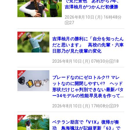
で見た景色 あれから7年、
吉澤柚月がつかんだ初優勝
2026年8月10日 (月) 16時48分
27
吉澤柚月の勝利に「自分を知ったん
だと思います」 高校の先輩・六車
日那乃が見た後輩の変化
2026年8月10日 (月) 07時30分
18
ブレードなのにゼロトルク!? マレ
ットなのに開閉しやすい!? ヘッド
形状だけじゃ判別できない最新パタ
ー34モデルの性能早見表を作って
みた #ギアカタログ2026
2026年8月10日 (月) 17時08分
39
ベテラン助言で『V1X』復帰が奏
功 鳥海颯汰が記録更新「63」で