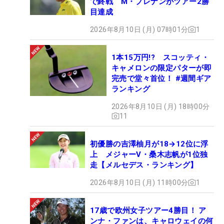
で終戦 M・ブレナンがツアー2勝
目達成
2026年8月10日 (月) 07時01分
1
1本15万円!? スコッティ・
キャメロンの限定パターが即
完売で堂々首位！ #週間ギア
ランキング
2026年8月10日 (月) 18時00分
11
初優勝の吉澤柚月が18→12位に浮
上 メジャーV・桑木志帆が1位独
走【メルセデス・ランキング】
2026年8月10日 (月) 11時00分
1
17歳で欧州女子ツアー4勝目！ ア
ンナ・ファンは、キャロウェイの何