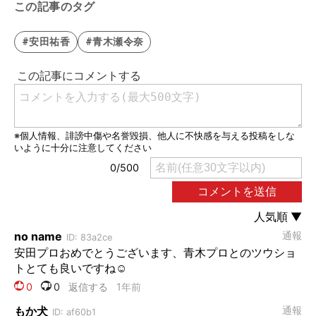
この記事のタグ
#安田祐香
#青木瀬令奈