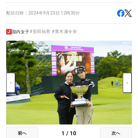
配信日時：
2024年9月23日 12時30分
#
安田祐香
#
青木瀬令奈
国内女子
1
/
10
前へ
次へ