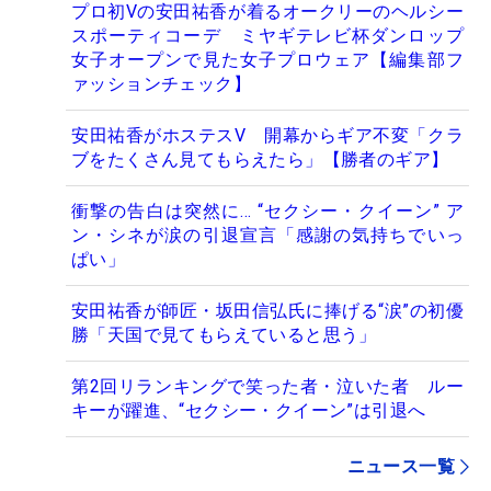
プロ初Vの安田祐香が着るオークリーのヘルシー
スポーティコーデ ミヤギテレビ杯ダンロップ
女子オープンで見た女子プロウェア【編集部フ
ァッションチェック】
安田祐香がホステスV 開幕からギア不変「クラ
ブをたくさん見てもらえたら」【勝者のギア】
衝撃の告白は突然に… “セクシー・クイーン” ア
ン・シネが涙の引退宣言「感謝の気持ちでいっ
ぱい」
安田祐香が師匠・坂田信弘氏に捧げる“涙”の初優
勝「天国で見てもらえていると思う」
第2回リランキングで笑った者・泣いた者 ルー
キーが躍進、“セクシー・クイーン”は引退へ
ニュース一覧