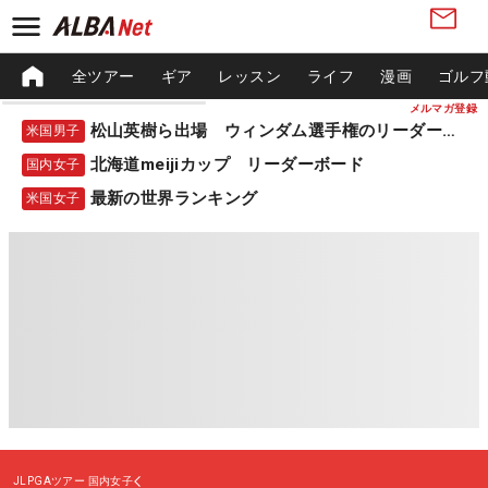
全ツアー
ギア
レッスン
ライフ
漫画
ゴルフ
メルマガ登録
松山英樹ら出場 ウィンダム選手権のリーダーボード
米国男子
北海道meijiカップ リーダーボード
国内女子
最新の世界ランキング
米国女子
JLPGAツアー
国内女子