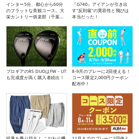
インター5分、都心から60分
『G740』アイアンが引き出
のフラットな美観コース。大
す“反則級”の寛容性と飛びは
栄カントリー俱楽部（千葉
本当だった！
県）
プロギアのRS DUOはFW・UT
8-9月のプレーに2回使える！
も完成度が高く購入者続出！
コース限定2,000円クーポン
配布中！
猛暑を乗り切る！ こだわり機
11月までのプレーに2回使え