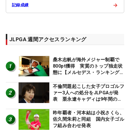
→
記録成績
JLPGA 週間アクセスランキング
桑木志帆が海外メジャー制覇で
1
800pt獲得 実質のトップ独走状
態に【メルセデス・ランキング番
外編】
不倫問題起こした女子プロゴルフ
2
ァー3人への処分をJLPGAが発
表 栗永遼キャディは9年間の立
ち入り禁止
昨年覇者・河本結は小祝さくら、
3
佐久間朱莉と同組 国内女子ゴル
フ組み合わせ発表