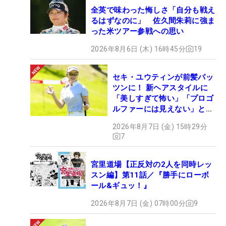
全英で味わった悔しさ「自分も戦え
るはずなのに」 佐久間朱莉に強ま
った米ツアー参戦への思い
2026年8月6日 (木) 16時45分
19
セキ・ユウティンが前髪パッ
ツンに！ 新ヘアスタイルに
「美しすぎて怖い」「プロゴ
ルファーには見えない」とコ
メント殺到
2026年8月7日 (金) 15時29分
7
宮里道場【正反対の2人を同時レッ
スン編】第11話／『勝手にローボ
ール&ギュッ！』
2026年8月7日 (金) 07時00分
9