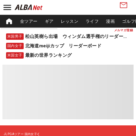
全ツアー
ギア
レッスン
ライフ
漫画
ゴルフ
メルマガ登録
松山英樹ら出場 ウィンダム選手権のリーダーボード
米国男子
北海道meijiカップ リーダーボード
国内女子
最新の世界ランキング
米国女子
JLPGAツアー
国内女子