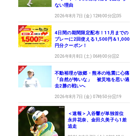
ない理由
2026年8月7日 (金) 12時00分
35
4日間の期間限定配布！11月までの
プレーに2回使える1,500円＆1,000
円分クーポン！
2026年8月8日 (土) 06時00分
2
不動裕理が故郷・熊本の地震に心痛
「自然が怖いな」 被災地を思い過
去2勝の戦いへ
2026年8月7日 (金) 07時50分
19
＜速報＞入谷響が単独首位
永井花奈、金田久美子ら1差
追走