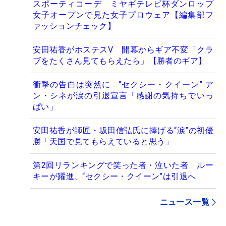
スポーティコーデ ミヤギテレビ杯ダンロップ
女子オープンで見た女子プロウェア【編集部フ
ァッションチェック】
安田祐香がホステスV 開幕からギア不変「クラ
ブをたくさん見てもらえたら」【勝者のギア】
衝撃の告白は突然に… “セクシー・クイーン” ア
ン・シネが涙の引退宣言「感謝の気持ちでいっ
ぱい」
安田祐香が師匠・坂田信弘氏に捧げる“涙”の初優
勝「天国で見てもらえていると思う」
第2回リランキングで笑った者・泣いた者 ルー
キーが躍進、“セクシー・クイーン”は引退へ
ニュース一覧