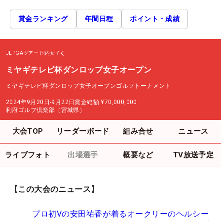
賞金ランキング
年間日程
ポイント・成績
JLPGAツアー
国内女子
ミヤギテレビ杯ダンロップ女子オープン
ミヤギテレビ杯ダンロップ女子オープンゴルフトーナメント
2024年9月20日-9月22日
賞金総額
¥70,000,000
利府ゴルフ倶楽部（宮城県）
大会TOP
リーダーボード
組み合せ
ニュース
ライブフォト
出場選手
概要など
TV放送予定
【この大会のニュース】
プロ初Vの安田祐香が着るオークリーのヘルシー