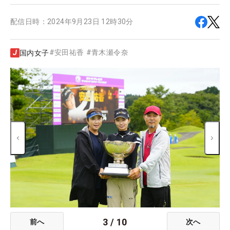
配信日時：
2024年9月23日 12時30分
#
安田祐香
#
青木瀬令奈
国内女子
3
/
10
前へ
次へ