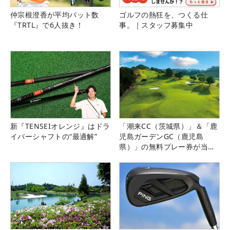
仲宗根澄香が平均パット数
ゴルフの熱狂を、つくる仕
『TRTL』で6人抜き！
事。｜スタッフ募集中
新『TENSEIオレンジ』はドラ
「潮来CC（茨城県）」＆「鹿
イバーシャフトの“最適解”
児島ガーデンGC（鹿児島
県）」の無料プレー券が当た
る！！