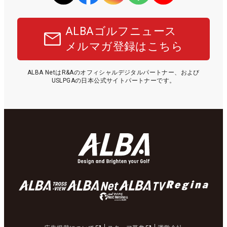
ALBAゴルフニュース
メルマガ登録はこちら
ALBA NetはR&Aのオフィシャルデジタルパートナー、および
USLPGAの日本公式サイトパートナーです。