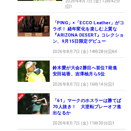
2026年8月7日 (金) 12時42分
1
「PING」×「ECCO Leather」がコ
ラボ！ 経年変化を楽しむ上質な
『ARIZONA DESERT』コレクショ
ン、9月15日限定デビュー
2026年8月7日 (金) 14時28分
64
鈴木愛が大会2勝目へ首位T発進
安田祐香、吉澤柚月ら5位
2026年8月7日 (金) 16時14分
1
「61」マークのホスラーは勝てば
70人抜き！ 大逆転プレーオフ進
出なるか
2026年8月7日 (金) 11時30分
1