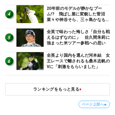
20年前のモデルが静かなブー
4
ム!? 飛ばし屋に変貌した菅沼
菜々や神谷そら、三ヶ島かなも使
う“名器”が人気な理由【ツアープ
ロたちの“飛ばしギア”】
全英で味わった悔しさ「自分も戦
5
えるはずなのに」 佐久間朱莉に
強まった米ツアー参戦への思い
全英より国内を選んだ河本結 女
6
王レースで離されるも桑木志帆の
Vに「刺激をもらいました」
ランキングをもっと見る
ページ上部へ