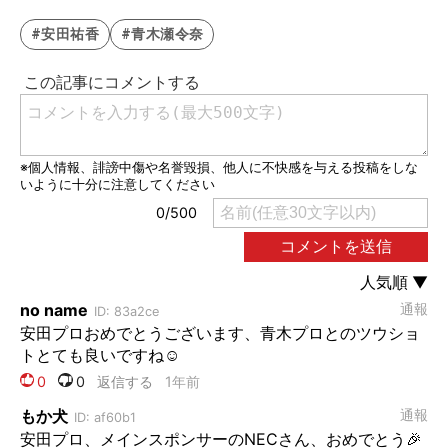
#安田祐香
#青木瀬令奈