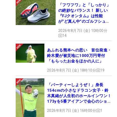
「フワフワ」と「しっかり」
の絶妙なバランス！ 新しい
『FJクオンタム』は性能
が“ど真ん中”のゴルフシュー
ズだった
2026年8月7日 (金) 10時00分
14
あふれる熊本への思い 首位発進・
鈴木愛が被災地に1000万円寄付
「もらったお金をほかの人に」
2026年8月7日 (金) 18時10分
19
「パーティーしようぜ！」身長
154cmの小さなドラコン女子・鈴
木真緒が人生初のホールインワン！
173yを5番アイアンで会心のショッ
ト
2026年8月7日 (金) 16時00分
1