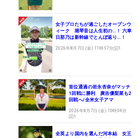
女子プロたちが過ごしたオープンウ
ィーク 堀琴音は人生初の…！ 六車
日那乃は新幹線でとんぼ返り…！
2026年8月7日 (金) 11時57分
1
首位通過の岩永杏奈がマッチ
1回戦に勝利 廣吉優梨菜も2
回戦へ/全米女子アマ
2026年8月7日 (金) 10時04分
1
全英より国内を選んだ河本結 女王