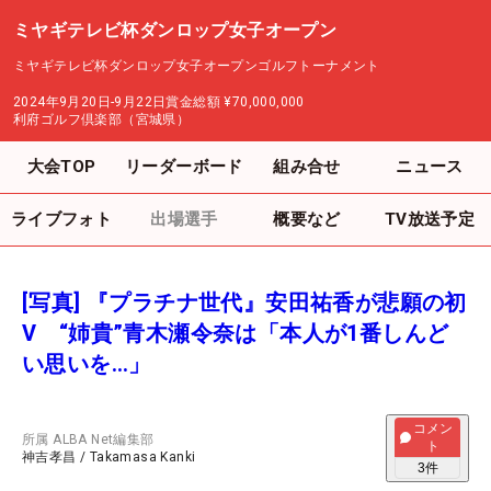
ミヤギテレビ杯ダンロップ女子オープン
ミヤギテレビ杯ダンロップ女子オープンゴルフトーナメント
2024年9月20日-9月22日
賞金総額
¥70,000,000
利府ゴルフ倶楽部（宮城県）
大会TOP
リーダーボード
組み合せ
ニュース
ライブフォト
出場選手
概要など
TV放送予定
[写真] 『プラチナ世代』安田祐香が悲願の初
V “姉貴”青木瀬令奈は「本人が1番しんど
い思いを…」
コメン
所属
ALBA Net編集部
ト
神吉孝昌
/
Takamasa Kanki
3
件