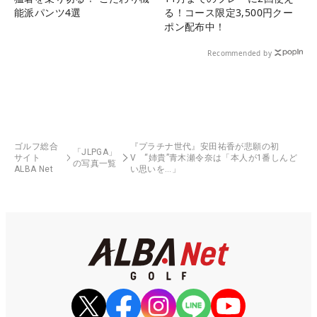
能派パンツ4選
る！コース限定3,500円クー
ポン配布中！
Recommended by
ゴルフ総合
『プラチナ世代』安田祐香が悲願の初
「JLPGA」
サイト
V “姉貴”青木瀬令奈は「本人が1番しんど
の写真一覧
ALBA Net
い思いを…」