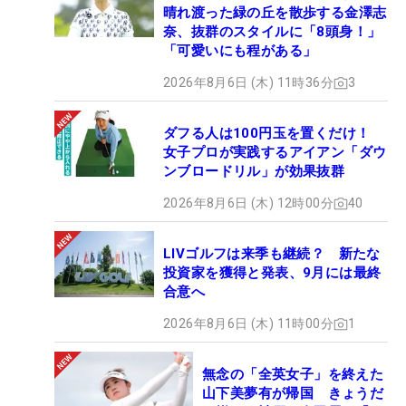
晴れ渡った緑の丘を散歩する金澤志
奈、抜群のスタイルに「8頭身！」
「可愛いにも程がある」
2026年8月6日 (木) 11時36分
3
ダフる人は100円玉を置くだけ！
女子プロが実践するアイアン「ダウ
ンブロードリル」が効果抜群
2026年8月6日 (木) 12時00分
40
LIVゴルフは来季も継続？ 新たな
投資家を獲得と発表、9月には最終
合意へ
2026年8月6日 (木) 11時00分
1
無念の「全英女子」を終えた
山下美夢有が帰国 きょうだ