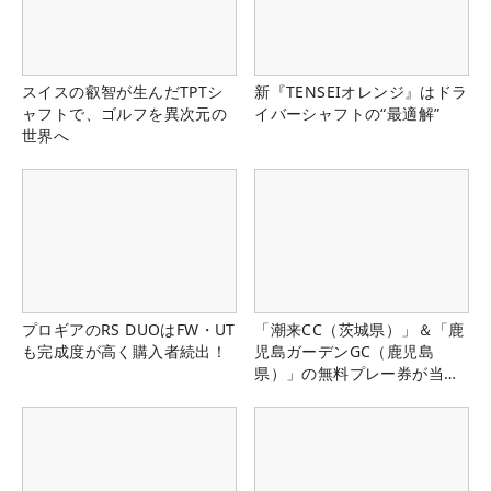
スイスの叡智が生んだTPTシ
新『TENSEIオレンジ』はドラ
ャフトで、ゴルフを異次元の
イバーシャフトの“最適解”
世界へ
プロギアのRS DUOはFW・UT
「潮来CC（茨城県）」＆「鹿
も完成度が高く購入者続出！
児島ガーデンGC（鹿児島
県）」の無料プレー券が当た
る！！