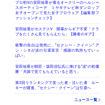
プロ初Vの安田祐香が着るオークリーのヘルシー
スポーティコーデ ミヤギテレビ杯ダンロップ
女子オープンで見た女子プロウェア【編集部フ
ァッションチェック】
安田祐香がホステスV 開幕からギア不変「クラ
ブをたくさん見てもらえたら」【勝者のギア】
衝撃の告白は突然に… “セクシー・クイーン” ア
ン・シネが涙の引退宣言「感謝の気持ちでいっ
ぱい」
安田祐香が師匠・坂田信弘氏に捧げる“涙”の初優
勝「天国で見てもらえていると思う」
第2回リランキングで笑った者・泣いた者 ルー
キーが躍進、“セクシー・クイーン”は引退へ
ニュース一覧