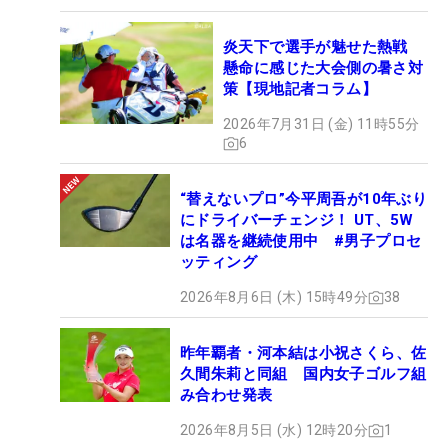
炎天下で選手が魅せた熱戦
懸命に感じた大会側の暑さ対
策【現地記者コラム】
2026年7月31日 (金) 11時55分
6
“替えないプロ”今平周吾が10年ぶり
にドライバーチェンジ！ UT、5W
は名器を継続使用中 #男子プロセ
ッティング
2026年8月6日 (木) 15時49分
38
昨年覇者・河本結は小祝さくら、佐
久間朱莉と同組 国内女子ゴルフ組
み合わせ発表
2026年8月5日 (水) 12時20分
1