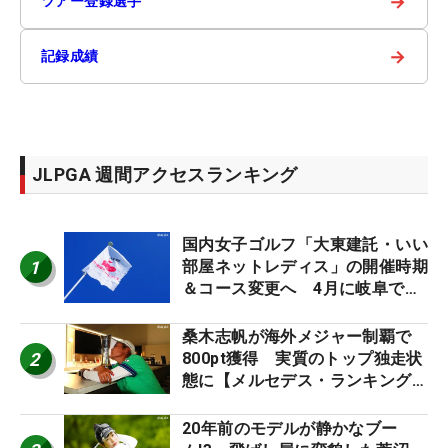
→
ツアー登録選手
→
記録成績
JLPGA 週間アクセスランキング
国内女子ゴルフ「大東建託・いい
1
部屋ネットレディス」の開催時期
＆コース変更へ 4月に岐阜で開
催
桑木志帆が海外メジャー制覇で
2
800pt獲得 実質のトップ独走状
態に【メルセデス・ランキング番
外編】
20年前のモデルが静かなブー