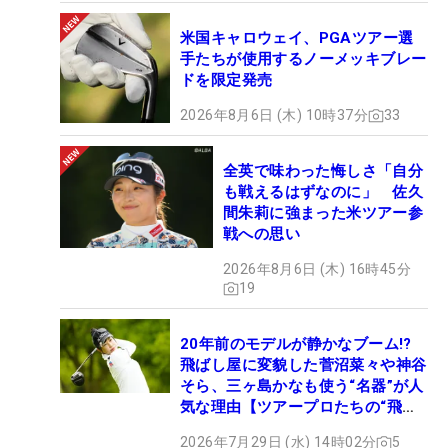
米国キャロウェイ、PGAツアー選
手たちが使用するノーメッキブレー
ドを限定発売
2026年8月6日 (木) 10時37分
33
全英で味わった悔しさ「自分
も戦えるはずなのに」 佐久
間朱莉に強まった米ツアー参
戦への思い
2026年8月6日 (木) 16時45分
19
20年前のモデルが静かなブーム!?
飛ばし屋に変貌した菅沼菜々や神谷
そら、三ヶ島かなも使う“名器”が人
気な理由【ツアープロたちの“飛ば
しギア”】
2026年7月29日 (水) 14時02分
5