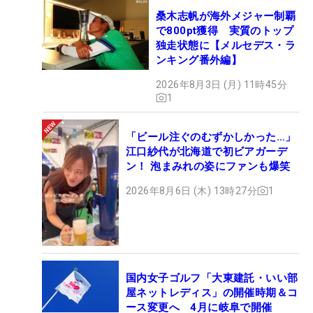
桑木志帆が海外メジャー制覇
で800pt獲得 実質のトップ
独走状態に【メルセデス・ラ
ンキング番外編】
2026年8月3日 (月) 11時45分
1
「ビール注ぐのむずかしかった…」
江口紗代が北海道で初ビアガーデ
ン！ 泡まみれの姿にファンも爆笑
2026年8月6日 (木) 13時27分
1
国内女子ゴルフ「大東建託・いい部
屋ネットレディス」の開催時期＆コ
ース変更へ 4月に岐阜で開催