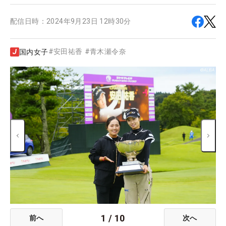
配信日時：
2024年9月23日 12時30分
#
安田祐香
#
青木瀬令奈
国内女子
1
/
10
前へ
次へ