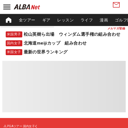
全ツアー
ギア
レッスン
ライフ
漫画
ゴルフ
メルマガ登録
松山英樹ら出場 ウィンダム選手権の組み合わせ
米国男子
北海道meijiカップ 組み合わせ
国内女子
最新の世界ランキング
米国女子
JLPGAツアー
国内女子