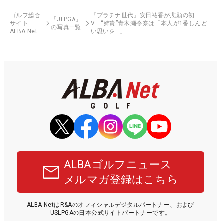
ゴルフ総合
『プラチナ世代』安田祐香が悲願の初
「JLPGA」
サイト
V “姉貴”青木瀬令奈は「本人が1番しんど
の写真一覧
ALBA Net
い思いを…」
ALBAゴルフニュース
メルマガ登録はこちら
ALBA NetはR&Aのオフィシャルデジタルパートナー、および
USLPGAの日本公式サイトパートナーです。