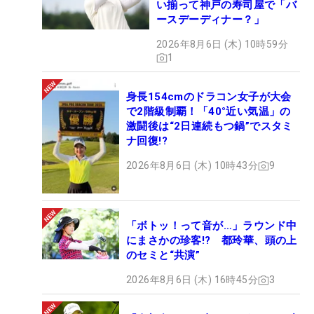
い揃って神戸の寿司屋で「バ
ースデーディナー？」
2026年8月6日 (木) 10時59分
1
身長154cmのドラコン女子が大会
で2階級制覇！「40°近い気温」の
激闘後は“2日連続もつ鍋”でスタミ
ナ回復!?
2026年8月6日 (木) 10時43分
9
「ボトッ！って音が…」ラウンド中
にまさかの珍客!? 都玲華、頭の上
のセミと“共演”
2026年8月6日 (木) 16時45分
3