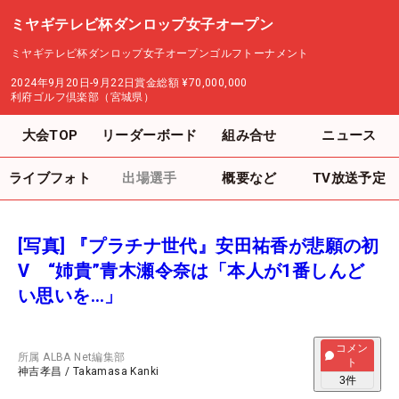
ミヤギテレビ杯ダンロップ女子オープン
ミヤギテレビ杯ダンロップ女子オープンゴルフトーナメント
2024年9月20日-9月22日
賞金総額
¥70,000,000
利府ゴルフ倶楽部（宮城県）
大会TOP
リーダーボード
組み合せ
ニュース
ライブフォト
出場選手
概要など
TV放送予定
[写真] 『プラチナ世代』安田祐香が悲願の初
V “姉貴”青木瀬令奈は「本人が1番しんど
い思いを…」
コメン
所属
ALBA Net編集部
ト
神吉孝昌
/
Takamasa Kanki
3
件