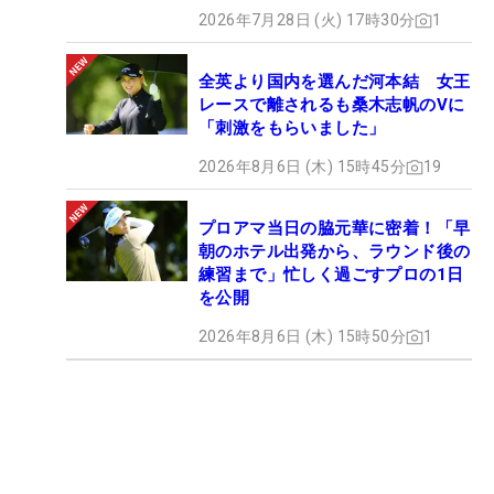
2026年7月28日 (火) 17時30分
1
全英より国内を選んだ河本結 女王
レースで離されるも桑木志帆のVに
「刺激をもらいました」
2026年8月6日 (木) 15時45分
19
プロアマ当日の脇元華に密着！「早
朝のホテル出発から、ラウンド後の
練習まで」忙しく過ごすプロの1日
を公開
2026年8月6日 (木) 15時50分
1