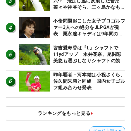
3
ム!? 飛ばし屋に変貌した菅沼
菜々や神谷そら、三ヶ島かなも使
う“名器”が人気な理由【ツアープ
ロたちの“飛ばしギア”】
不倫問題起こした女子プロゴルフ
4
ァー3人への処分をJLPGAが発
表 栗永遼キャディは9年間の立
ち入り禁止
皆吉愛寿香は『L』シャフトで
5
11ydアップ 永井花奈、尾関彩
美悠も選ぶしなりシャフトの効果
【ツアープロたちの“飛ばしギ
ア”】
昨年覇者・河本結は小祝さくら、
6
佐久間朱莉と同組 国内女子ゴル
フ組み合わせ発表
ランキングをもっと見る
ページ上部へ