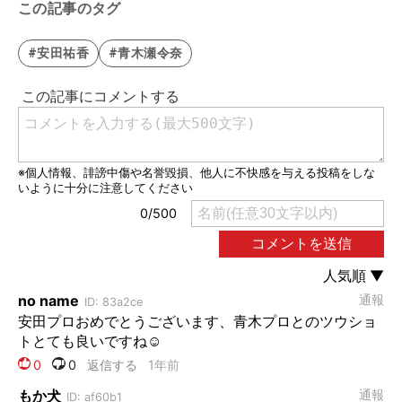
この記事のタグ
#安田祐香
#青木瀬令奈