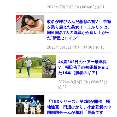
2026年7月30日 (木) 06時00分
1
改名が呼び込んだ悲願の初V！ 苦節
を乗り越えた美女イ・ユルリンは、
同姓同名7人の混戦から這い上がっ
た“新星ヒロイン”
2026年8月6日 (木) 11時30分
15
44歳262日のツアー最年長
V 福田侑子の初優勝を支え
た14本【勝者のギア】
2026年8月6日 (木) 08時55分
32
『TGXシリーズ』第2戦が開催 幡
地隆寛、田辺ひかり、小倉彩愛の中
国四国チームが勝利「最高です」