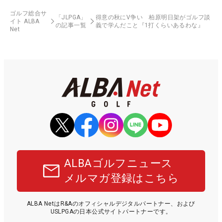
ゴルフ総合サ
「JLPGA」
得意の秋にV争い 柏原明日架がゴルフ談
イト ALBA
の記事一覧
義で学んだこと『1打くらいあるわな』
Net
ALBAゴルフニュース
メルマガ登録はこちら
ALBA NetはR&Aのオフィシャルデジタルパートナー、および
USLPGAの日本公式サイトパートナーです。