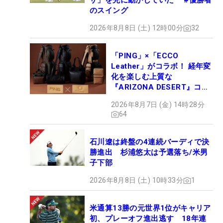
ザ」を先に動かしていた #優勝者
のスイング
2026年8月8日 (土) 12時00分
32
「PING」×「ECCO
Leather」がコラボ！ 経年変
化を楽しむ上質な
『ARIZONA DESERT』コレ
クション、9月15日限定デビ
2026年8月7日 (金) 14時28分
ュー
64
石川遼は終盤の4連続バーディで決
勝進出 杉浦悠太は予選落ち/米男
子下部
2026年8月8日 (土) 10時33分
1
米通算13勝の元世界1位がキャリア
初、プレーオフ進出逃す 18年連