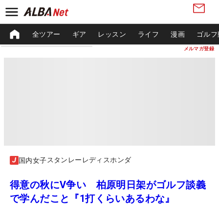
全ツアー
ギア
レッスン
ライフ
漫画
ゴルフ
メルマガ登録
スタンレーレディスホンダ
国内女子
得意の秋にV争い 柏原明日架がゴルフ談義
で学んだこと『1打くらいあるわな』