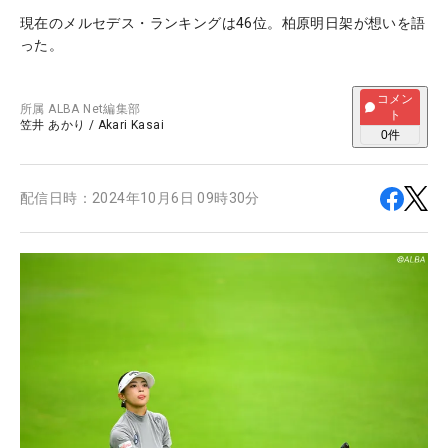
現在のメルセデス・ランキングは46位。柏原明日架が想いを語
った。
コメン
所属
ALBA Net編集部
ト
笠井 あかり
/
Akari Kasai
0
件
配信日時：
2024年10月6日 09時30分