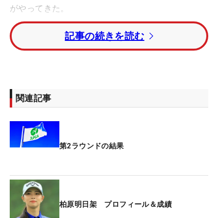
がやってきた。
記事の続きを読む
フェードヒッターになって3年目、森守洋コーチの
指導を受けてからは2年目になる。「（昨年は）練
習ではいいパフォーマンスができていても、試合で
は思うようにいかなかった。オフに心の部分にも向
き合うことができて、自分のことを分析できるよう
関連記事
になってきた」。メルセデス・ランキングは46位に
つけ、シード復活に向けても順調に歩みを進めるこ
とができている。
第2ラウンドの結果
順延となった第1ラウンドは6バーディ・1ボギーの
「67」、第2ラウンドは5バーディ・3ボギーの
「70」でプレーした。トータル7アンダー・8位につ
けたが、「18番と2番の3パットボギーがもったいな
柏原明日架 プロフィール＆成績
かった。もったいないことをしたら上に追いつけな