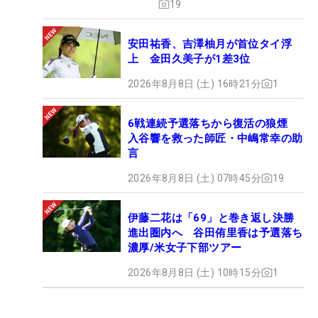
19
安田祐香、吉澤柚月が首位タイ浮
上 金田久美子が1差3位
2026年8月8日 (土) 16時21分
1
6戦連続予選落ちから復活の狼煙
入谷響を救った師匠・中嶋常幸の助
言
2026年8月8日 (土) 07時45分
19
伊藤二花は「69」と巻き返し決勝
進出圏内へ 谷田侑里香は予選落ち
濃厚/米女子下部ツアー
2026年8月8日 (土) 10時15分
1