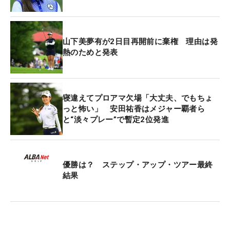
いので、最終日はそういう一打がないようにした
い」と一日の振り返りは反省からだった。
山下美夢有が2日目再開前に棄権 理由は発
1番で15メートルのバーディパットを決め、同じよ
熱のためと発表
うな距離が残った2番は入れにいってしまった。
「99％はパーが取れた状況だった。いままでだった
らミスした自分が許せなかったけれど、『1打くら
寝違えてプロアマ欠場「大丈夫、でもちょ
いあるわな』と思えた」。これは前日に、菊地絵理
っと怖い」 安田祐香はメジャー覇者ら
香、河本結との2時間30分にも及ぶ“ゴルフ談義”か
と“淡々プレー”で暫定2位発進
ら学んだことだ。
「年齢関係なく、ことしいい成績を出している選手
優勝は？ ステップ・アップ・ツアー最終
がどういうメンタルなのか。技術は見てわかるけれ
結果
ど、心の内は聞いてみないと分からない。心のバッ
テリーがもつというのは大事ですね」。得意とする
実りの秋に、心技体が整い始めている。