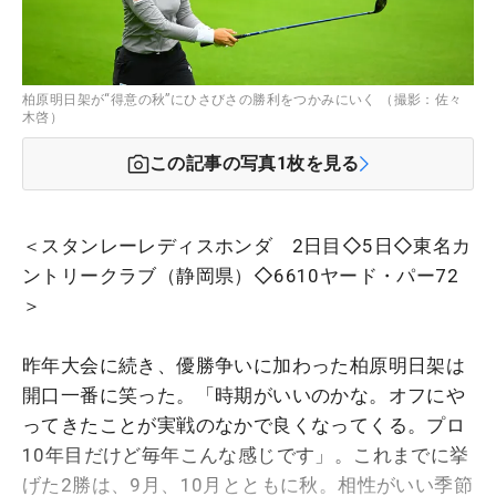
柏原明日架が“得意の秋”にひさびさの勝利をつかみにいく （撮影：佐々
木啓）
この記事の写真
1
枚を見る
＜スタンレーレディスホンダ 2日目◇5日◇東名カ
ントリークラブ（静岡県）◇6610ヤード・パー72
＞
昨年大会に続き、優勝争いに加わった柏原明日架は
開口一番に笑った。「時期がいいのかな。オフにや
ってきたことが実戦のなかで良くなってくる。プロ
10年目だけど毎年こんな感じです」。これまでに挙
げた2勝は、9月、10月とともに秋。相性がいい季節