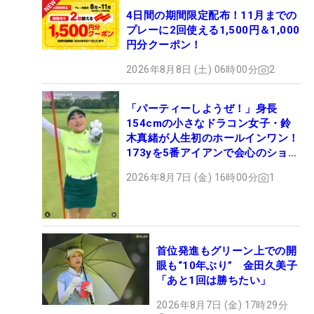
4日間の期間限定配布！11月までの
プレーに2回使える1,500円＆1,000
円分クーポン！
2026年8月8日 (土) 06時00分
2
「パーティーしようぜ！」身長
154cmの小さなドラコン女子・鈴
木真緒が人生初のホールインワン！
173yを5番アイアンで会心のショッ
ト
2026年8月7日 (金) 16時00分
1
首位発進もグリーン上での開
眼も“10年ぶり” 金田久美子
「あと1回は勝ちたい」
2026年8月7日 (金) 17時29分