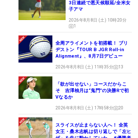
3日連続で悪天候順延/全米女
子アマ
2026年8月8日 (土) 10時20分
1
全周アライメントを初搭載！ ブリ
ヂストン『TOUR B JGR Roll-in
Alignment』、8月7日デビュー
2026年8月8日 (土) 11時35分
13
「欲が出せない」コースだからこ
そ 吉澤柚月は“鬼門”の決勝Rで初
Vなるか
2026年8月8日 (土) 17時58分
20
スライスが止まらない人へ！ 全英
女王・桑木志帆は切り返しで「左ヒ