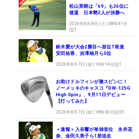
松山英樹は「69」も26位に
後退 日本勢2人が決勝へ
2026年8月8日 (土) 08時41分
1
鈴木愛が大会2勝目へ首位T発進
安田祐香、吉澤柚月ら5位
2026年8月7日 (金) 16時14分
1
お助けドルフィンが激スピンに！
ノーメッキのキャスコ『DW-125G
High Spin』、9月11日デビュー
【打ってみた】
2026年8月7日 (金) 18時36分
33
＜速報＞入谷響が単独首位 永井花
奈、金田久美子ら1差追走