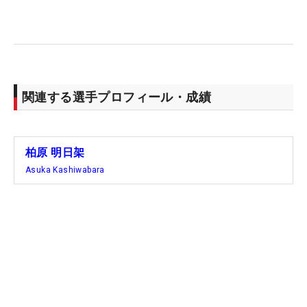
その河本が首位に立ち、4打差を追いかける。「ひ
とつ気をつけるのは集中力を上げていくこと。あと
は手綱を緩める瞬間をつくることですね」。もった
いないミスに気をつけながらも、積極姿勢で攻めて
いきたい。（文・笠井あかり）
関連する選手プロフィール・成績
柏原 明日架
Asuka Kashiwabara