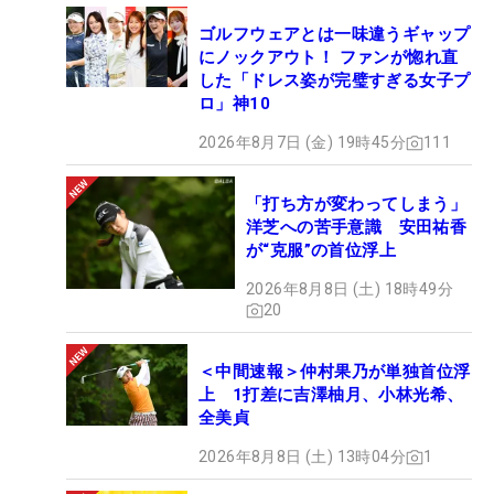
ゴルフウェアとは一味違うギャップ
にノックアウト！ ファンが惚れ直
した「ドレス姿が完璧すぎる女子プ
ロ」神10
2026年8月7日 (金) 19時45分
111
「打ち方が変わってしまう」
洋芝への苦手意識 安田祐香
が“克服”の首位浮上
2026年8月8日 (土) 18時49分
20
＜中間速報＞仲村果乃が単独首位浮
上 1打差に吉澤柚月、小林光希、
全美貞
2026年8月8日 (土) 13時04分
1