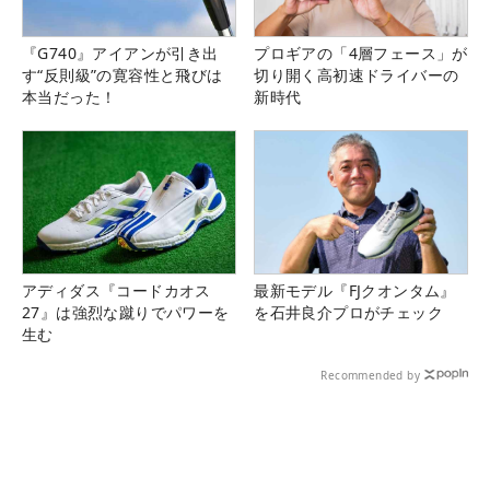
『G740』アイアンが引き出
プロギアの「4層フェース」が
す“反則級”の寛容性と飛びは
切り開く高初速ドライバーの
本当だった！
新時代
アディダス『コードカオス
最新モデル『FJクオンタム』
27』は強烈な蹴りでパワーを
を石井良介プロがチェック
生む
Recommended by