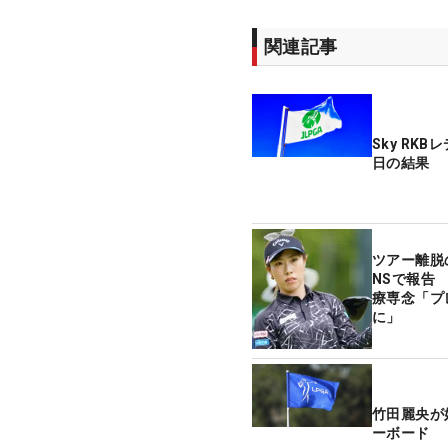
関連記事
Sky RK
日の結果
ツアー離脱
NSで報告
療専念「プ
に」
竹田麗央が
ーボード