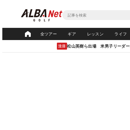
全ツアー
ギア
レッスン
ライフ
松山英樹ら出場 米男子リーダー
注目