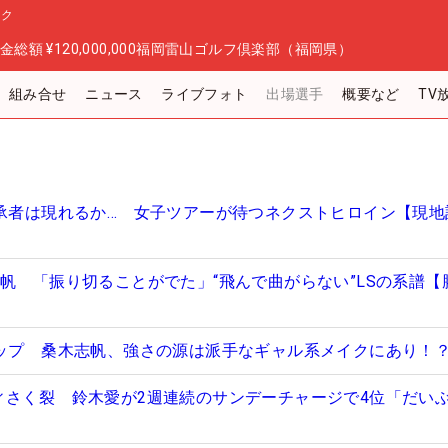
ック
金総額
¥120,000,000
福岡雷山ゴルフ倶楽部（福岡県）
組み合せ
ニュース
ライブフォト
出場選手
概要など
TV
継承者は現れるか… 女子ツアーが待つネクストヒロイン【現地
志帆 「振り切ることがでた」“飛んで曲がらない”LSの系譜【
アップ 桑木志帆、強さの源は派手なギャル系メイクにあり！
ィさく裂 鈴木愛が2週連続のサンデーチャージで4位「だい