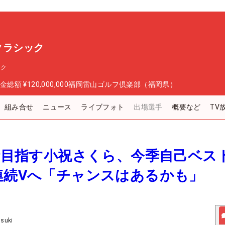
スクラシック
ック
金総額
¥120,000,000
福岡雷山ゴルフ倶楽部（福岡県）
組み合せ
ニュース
ライブフォト
出場選手
概要など
TV
復活目指す小祝さくら、今季自己ベス
連続Vへ「チャンスはあるかも」
Usuki