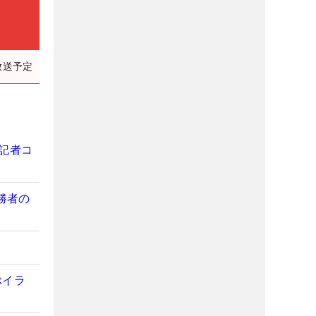
放送予定
記者コ
勝者の
？
ぶイラ