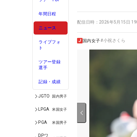
年間日程
配信日時：
2026年5月15日 1
ニュース
#
小祝さくら
国内女子
ライブフォ
ト
ツアー登録
選手
記録・成績
JGTO
国内男子
LPGA
米国女子
PGA
米国男子
DPワ