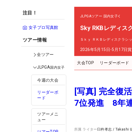
注目！
JLPGAツアー
国内女子
Sky RKBレディ
女子プロ写真館
ツアー情報
Ｓｋｙ ＲＫＢレディスクラシ
2026年5月15日-5月17日
賞
全ツアー
大会TOP
リーダーボード
JLPGA
国内女子
今週の大会
[写真] 完全
リーダーボ
ード
7位発進 8年
ツアーメニ
ュー
所属
ライター
臼杵孝志
/
Takashi 
ツアーTOP