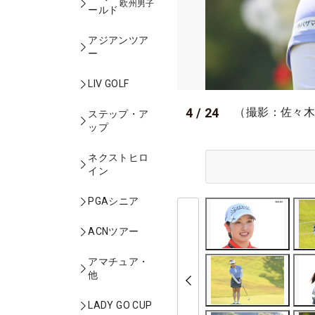
欧州男子
ールド
アジアンツア
ー
LIV GOLF
4
/
24
（撮影：佐々
ステップ・ア
ップ
ネクストヒロ
イン
PGAシニア
ACNツアー
アマチュア・
他
LADY GO CUP