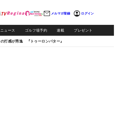
メルマガ登録
ログイン
Sニュース
ゴルフ場予約
連載
プレゼント
しの打感が秀逸 『トゥーロンパター』