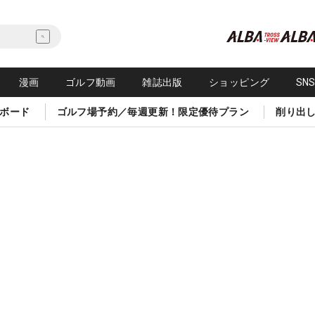
漫画
ゴルフ動画
雑誌出版
ショッピング
SN
ボード
ゴルフ場予約／毎週更新！限定優待プラン
削り出