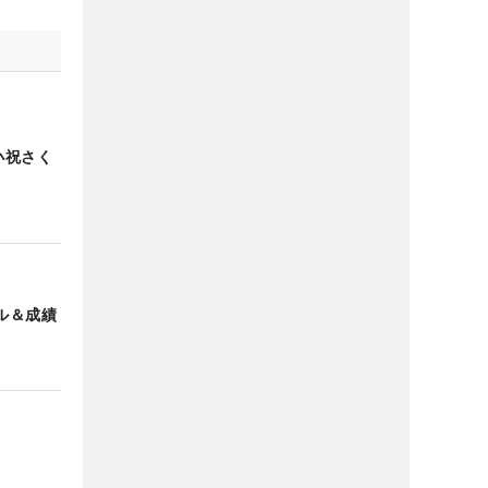
小祝さく
ル＆成績