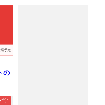
放送予定
トの
コメン
ト