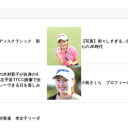
Bレディスクラシック 初
【写真】初々しすぎる…
らのJK時代
の木村彩子が自身のS
 左手首TFCC損傷で治
小祝さくら プロフィー
レーできる日を楽しみ
好発進 米女子リーダ