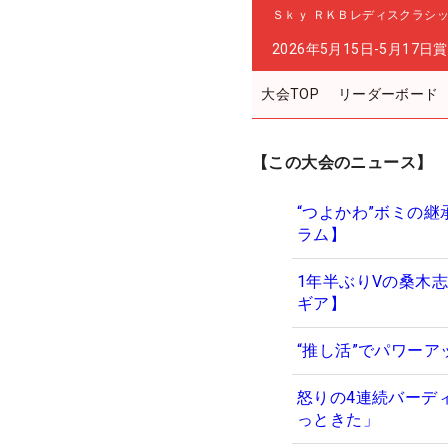
Ｓｋｙ ＲＫＢレディスクラシ
2026年5月15日-5月17日
賞
大会TOP
リーダーボード
【この大会のニュース】
“つよかわ”ボミの
ラム】
1年半ぶりVの桑木
ギア】
“推し活”でパワー
怒りの4連続バーデ
っときた」