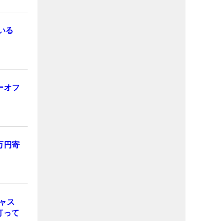
いる
ーオフ
万円寄
ャス
【打って