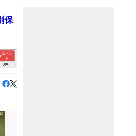
別保
コメン
ト
0
件