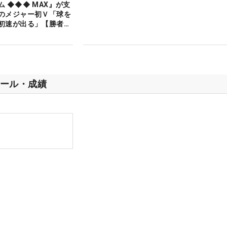
 ◆◆◆ MAX』が支
のメジャー初Ｖ「球を
初速が出る」【勝者の
ール・成績