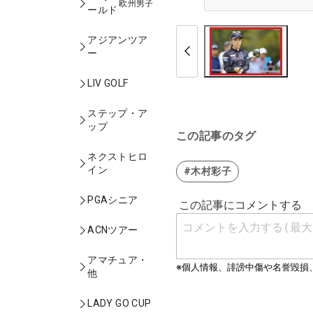
欧州男子
ールド
アジアンツア
ー
LIV GOLF
ステップ・ア
ップ
この記事のタグ
ネクストヒロ
イン
#木村彩子
PGAシニア
ACNツアー
アマチュア・
他
LADY GO CUP