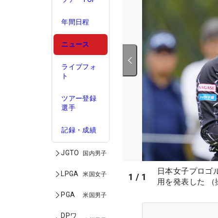
年間日程
ニュース
ライブフォ
ト
ツアー登録
選手
記録・成績
JGTO
国内男子
日本女子プロゴ
LPGA
米国女子
1
/
1
用を発表した （
PGA
米国男子
DPワ