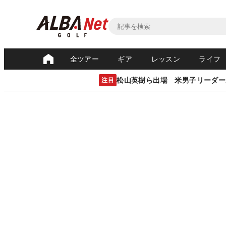
全ツアー
ギア
レッスン
ライフ
松山英樹ら出場 米男子リーダー
注目