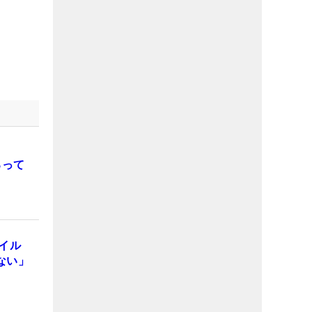
るって
イル
ない」