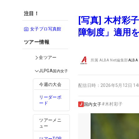
注目！
[写真] 木村
女子プロ写真館
障制度」適用を
ツアー情報
全ツアー
所属
ALBA Net編集部
ALBA
JLPGA
国内女子
今週の大会
配信日時：
2026年5月12日 1
リーダーボ
ード
#
木村彩子
国内女子
ツアーメニ
ュー
ツアーTOP