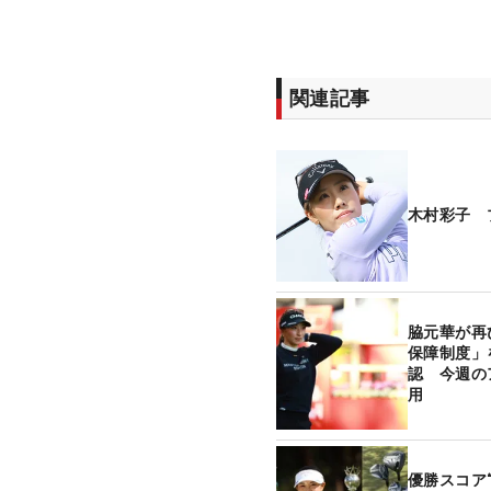
関連記事
木村彩子 
脇元華が再
保障制度」
認 今週の
用
優勝スコア