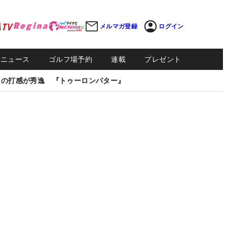
メルマガ登録
ログイン
Sニュース
ゴルフ場予約
連載
プレゼント
しの打感が秀逸 『トゥーロンパター』