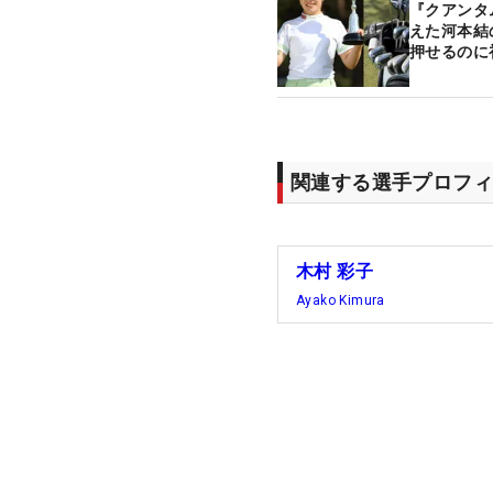
『クアンタム
えた河本結
押せるのに
ギア】
関連する選手プロフィ
木村 彩子
Ayako Kimura