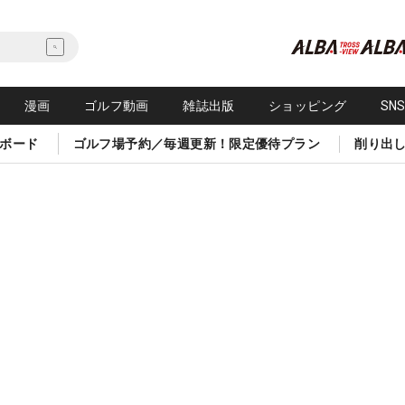
漫画
ゴルフ動画
雑誌出版
ショッピング
SN
ボード
ゴルフ場予約／毎週更新！限定優待プラン
削り出