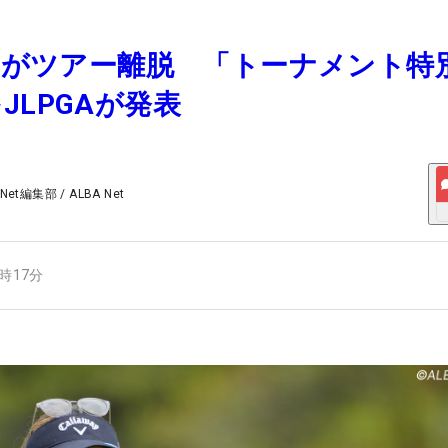
彩子がツアー離脱 「トーナメント特
JLPGAが発表
 Net編集部
/
ALBA Net
4時17分