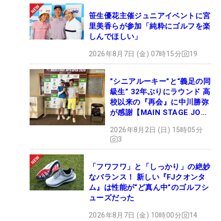
笹生優花主催ジュニアイベントに宮
里美香らが参加「純粋にゴルフを楽
しんでほしい」
2026年8月7日 (金) 07時15分
19
”シニアルーキー”と“義足の同
級生” 32年ぶりにラウンド 高
校以来の『再会』に中川勝弥
が感謝【MAIN STAGE JOYX
OPEN】
2026年8月2日 (日) 15時05分
3
「フワフワ」と「しっかり」の絶妙
なバランス！ 新しい『FJクオンタ
ム』は性能が“ど真ん中”のゴルフシ
ューズだった
2026年8月7日 (金) 10時00分
14