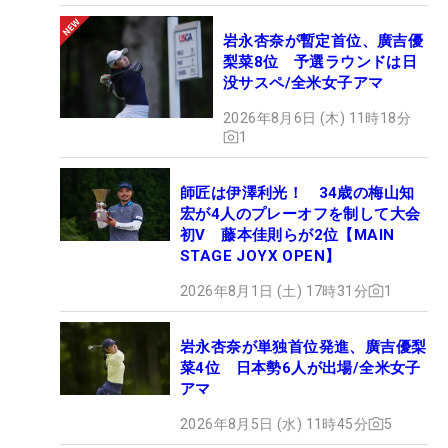
岩永杏奈が暫定首位、廣吉優
梨菜8位 予選ラウンドは日
没サスペ/全米女子アマ
2026年8月6日 (木) 11時18分
1
師匠は伊澤利光！ 34歳の梅山知
宏が4人のプレーオフを制して大会
初V 藤本佳則らが2位【MAIN
STAGE JOYX OPEN】
2026年8月1日 (土) 17時31分
1
岩永杏奈が単独首位発進、廣吉優梨
菜4位 日本勢6人が出場/全米女子
アマ
2026年8月5日 (水) 11時45分
5