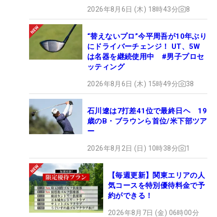
2026年8月6日 (木) 18時43分
8
“替えないプロ”今平周吾が10年ぶり
にドライバーチェンジ！ UT、5W
は名器を継続使用中 #男子プロセ
ッティング
2026年8月6日 (木) 15時49分
38
石川遼は7打差41位で最終日ヘ 19
歳のB・ブラウンら首位/米下部ツア
ー
2026年8月2日 (日) 10時38分
1
【毎週更新】関東エリアの人
気コースを特別優待料金で予
約ができる！
2026年8月7日 (金) 06時00分