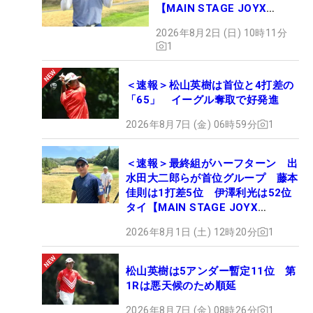
【MAIN STAGE JOYX
OPEN】
2026年8月2日 (日) 10時11分
1
＜速報＞松山英樹は首位と4打差の
「65」 イーグル奪取で好発進
2026年8月7日 (金) 06時59分
1
＜速報＞最終組がハーフターン 出
水田大二郎らが首位グループ 藤本
佳則は1打差5位 伊澤利光は52位
タイ【MAIN STAGE JOYX
OPEN】
2026年8月1日 (土) 12時20分
1
松山英樹は5アンダー暫定11位 第
1Rは悪天候のため順延
2026年8月7日 (金) 08時26分
1