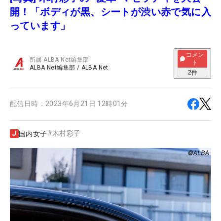
開！「ボディが黒、シートが渋い赤で気に入
っています」
コメン
所属
ALBA Net編集部
ト
ALBA Net編集部
/
ALBA Net
2
件
配信日時：
2023年6月21日 12時01分
#
木村彩子
国内女子