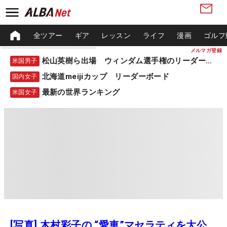
全ツアー
ギア
レッスン
ライフ
漫画
ゴルフ
メルマガ登録
松山英樹ら出場 ウィンダム選手権のリーダーボード
米国男子
北海道meijiカップ リーダーボード
国内女子
最新の世界ランキング
米国女子
[写真] 木村彩子の “愛車”マセラティを大公