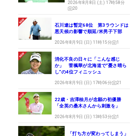
2026年8月8日 (土) 17時58分
20
石川遼は暫定68位 第3ラウンドは
悪天候の影響で順延/米男子下部
2026年8月9日 (日) 11時15分
1
消化不良の日々に「こんな感じ
か」 菅楓華が北海道で“憂さ晴ら
し”の4位フィニッシュ
2026年8月9日 (日) 17時06分
21
22歳・吉澤柚月が念願の初優勝
「全英の桑木さんから刺激を」
2026年8月9日 (日) 13時53分
1
「打ち方が変わってしまう」