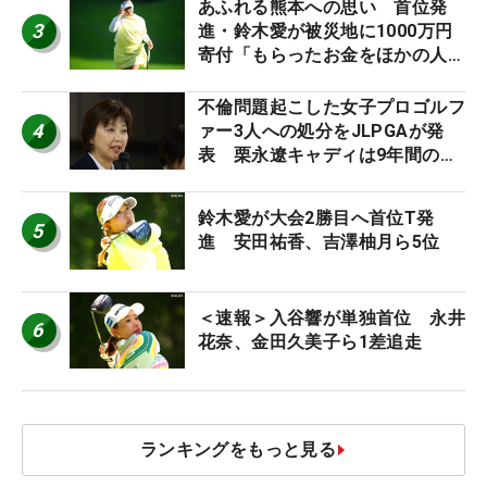
あふれる熊本への思い 首位発
3
進・鈴木愛が被災地に1000万円
寄付「もらったお金をほかの人
に」
不倫問題起こした女子プロゴルフ
4
ァー3人への処分をJLPGAが発
表 栗永遼キャディは9年間の立
ち入り禁止
鈴木愛が大会2勝目へ首位T発
5
進 安田祐香、吉澤柚月ら5位
＜速報＞入谷響が単独首位 永井
6
花奈、金田久美子ら1差追走
ランキングをもっと見る