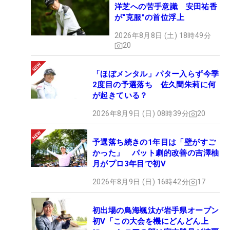
洋芝への苦手意識 安田祐香
が“克服”の首位浮上
2026年8月8日 (土) 18時49分
20
「ほぼメンタル」パター入らず今季
2度目の予選落ち 佐久間朱莉に何
が起きている？
2026年8月9日 (日) 08時39分
20
予選落ち続きの1年目は「壁がすご
かった」 パット劇的改善の吉澤柚
月がプロ3年目で初V
2026年8月9日 (日) 16時42分
17
初出場の鳥海颯汰が岩手県オープン
初V「この大会を機にどんどん上