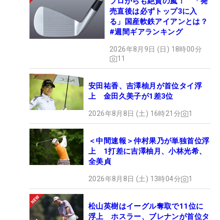
プロからも絶賛の嵐！ 「発
売直後は必ずトップ3に入
る」国産軟鉄アイアンとは？
#週間ギアランキング
2026年8月9日 (日) 18時00分
11
安田祐香、吉澤柚月が首位タイ浮
上 金田久美子が1差3位
2026年8月8日 (土) 16時21分
1
＜中間速報＞仲村果乃が単独首位浮
上 1打差に吉澤柚月、小林光希、
全美貞
2026年8月8日 (土) 13時04分
1
松山英樹はイーグル奪取で11位に
浮上 ホスラー、ブレナンが首位タ