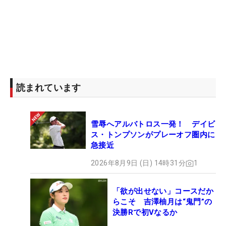
読まれています
雪辱へアルバトロス一発！ デイビ
ス・トンプソンがプレーオフ圏内に
急接近
2026年8月9日 (日) 14時31分
1
「欲が出せない」コースだか
らこそ 吉澤柚月は“鬼門”の
決勝Rで初Vなるか