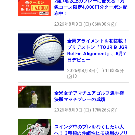
2組7名以上のプレーに使える！対
象コース限定4,000円分クーポン配
布中！
2026年8月9日 (日) 06時00分
1
全周アライメントを初搭載！
ブリヂストン『TOUR B JGR
Roll-in Alignment』、8月7
日デビュー
2026年8月8日 (土) 11時35分
13
全米女子アマチュアゴルフ選手権
決勝マッチプレーの成績
2026年8月9日 (日) 17時26分
1
スイング中のブレをなくしたい人
へ！ 3種類の伸縮性ヒモ採用のブリ