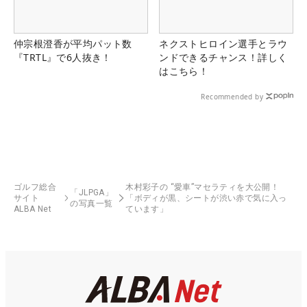
仲宗根澄香が平均パット数
ネクストヒロイン選手とラウ
『TRTL』で6人抜き！
ンドできるチャンス！詳しく
はこちら！
Recommended by
ゴルフ総合
木村彩子の “愛車”マセラティを大公開！
「JLPGA」
サイト
「ボディが黒、シートが渋い赤で気に入っ
の写真一覧
ALBA Net
ています」