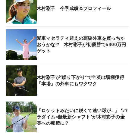
木村彩子 今季成績＆プロフィール
愛車マセラティ超えの高級外車を買っちゃ
おうかな!? 木村彩子が初優勝で5400万円
ゲット
木村彩子が“繰り下がり”で全英出場権獲得
「本場」の外車にもワクワク
「ロケットみたいに鋭くて速い球が…」 “パ
ラダイム×超最新シャフト”が木村彩子の全
英への秘策に？