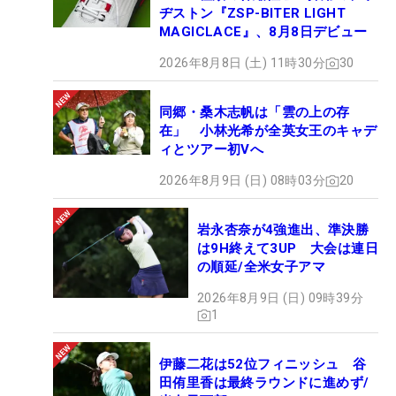
ヂストン『ZSP-BITER LIGHT
MAGICLACE』、8月8日デビュー
2026年8月8日 (土) 11時30分
30
同郷・桑木志帆は「雲の上の存
在」 小林光希が全英女王のキャデ
ィとツアー初Vへ
2026年8月9日 (日) 08時03分
20
岩永杏奈が4強進出、準決勝
は9H終えて3UP 大会は連日
の順延/全米女子アマ
2026年8月9日 (日) 09時39分
1
伊藤二花は52位フィニッシュ 谷
田侑里香は最終ラウンドに進めず/