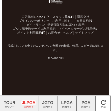
広告掲載について
スタッフ募集
運営会社
プライバシーポリシー
ご利用に際して
会員規約
ガイドライン
特定商取引法に基づく表示
ゴルフ場予約サービス利用規約
マイページサービス利用規約
ポイント利用規約
お問合せ
ヘルプ
サイトマップ
掲載されている全てのコンテンツの無断での転載、転用、コピー等は禁じま
す。
© ALBA Net
TOUR
JLPGA
JGTO
LPGA
PGA
閉じる
全ツアー
国内女子
国内男子
米国女子
米国男子
更新