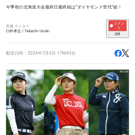
今季初の北海道大会最終日最終組は“ダイヤモンド世代”組！
コメン
所属
ライター
ト
臼杵孝志
/
Takashi Usuki
0
件
配信日時：
2024年7月6日 17時45分