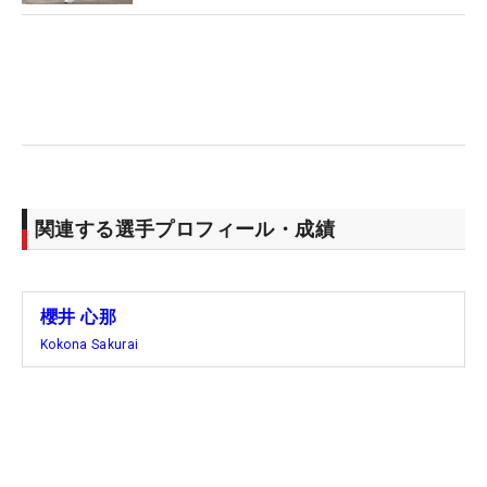
ら過去にシーズンを通して出場権のあるシード選手
が主催者推薦で優勝した例はなく、うれし恥ずかし
の史上初の珍事もついてくる。
プロアマ大会が行われた3日には主催者に推薦をも
らったお礼のあいさつをした。初Vまでのプロ1年目
以来の“儀式”に「久しぶりで、新鮮な感じでした」
と照れ笑い。「毎週頑張ろうと思ってやっているけ
関連する選手プロフィール・成績
ど、今週は特に気が引き締まるというか、悪いショ
ットが出ても、ここでくじけちゃダメだと思って頑
張ることができる」と気持ちはいつも以上に充実し
櫻井 心那
ている。
Kokona Sakurai
昨年4勝を挙げてブレークした櫻井は4バーディ・1
ボギーの「69」で回り、尾関には並ばれたが2位を
キープした。朝からの強風と、断続的に降り続けた
体温を奪った冷たい雨。唯一のボギーとなった17番