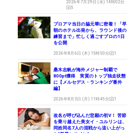
2026年7月29日 (水) 14時02分
ギア”】
5
プロアマ当日の脇元華に密着！「早
朝のホテル出発から、ラウンド後の
練習まで」忙しく過ごすプロの1日
を公開
2026年8月6日 (木) 15時50分
1
桑木志帆が海外メジャー制覇で
800pt獲得 実質のトップ独走状態
に【メルセデス・ランキング番外
編】
2026年8月3日 (月) 11時45分
1
改名が呼び込んだ悲願の初V！ 苦節
を乗り越えた美女イ・ユルリンは、
同姓同名7人の混戦から這い上がっ