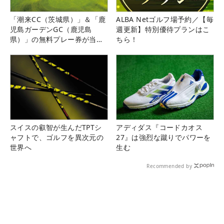
「潮来CC（茨城県）」＆「鹿
ALBA Netゴルフ場予約／【毎
児島ガーデンGC（鹿児島
週更新】特別優待プランはこ
県）」の無料プレー券が当た
ちら！
る！！
スイスの叡智が生んだTPTシ
アディダス『コードカオス
ャフトで、ゴルフを異次元の
27』は強烈な蹴りでパワーを
世界へ
生む
Recommended by