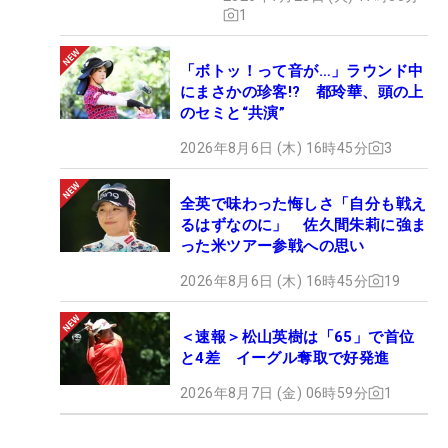
1
「ボトッ！って音が…」ラウンド中
にまさかの珍客!? 都玲華、頭の上
のセミと“共演”
2026年8月6日 (木) 16時45分
3
全英で味わった悔しさ「自分も戦え
るはずなのに」 佐久間朱莉に強ま
った米ツアー参戦への思い
2026年8月6日 (木) 16時45分
19
＜速報＞松山英樹は「65」で首位
と4差 イーグル奪取で好発進
2026年8月7日 (金) 06時59分
1