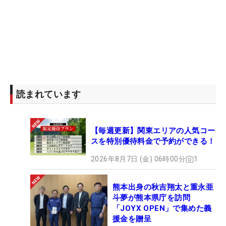
パー3は前の組がプレー中で、ティイングエリアで
15分ほど待たされたことで、集中力が途切れたと反
省したが、「頑張ったと思います。第2ラウンドの
後半もこんな感じだった。耐えようと思った」と自
らに及第点をつけた。
トップを走る仲良しの川崎との差はスタート前の3
読まれています
打差から4打差に開いた。「1打でも縮めたいと思っ
ていたけど、結果的に離された。そこは悔しいとこ
【毎週更新】関東エリアの人気コー
ろだけど、きょうのことはきょうで忘れて、明日ま
スを特別優待料金で予約ができる！
た60台を目指して、自分の流れが来るのを待ちた
い」。今季はここまで16試合で一桁順位はなく、初
2026年8月7日 (金) 06時00分
1
の優勝争い。昨年9月の「ゴルフ5レディス」以来と
なる最終日最終組に、こちらも気合は入っている。
熊本出身の秋吉翔太と重永亜
斗夢が熊本県庁を訪問
「JOYX OPEN」で集めた義
ダイヤモンド世代の3人による七夕の頂上決戦。最
援金を贈呈