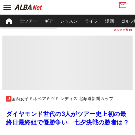
全ツアー
ギア
レッスン
ライフ
漫画
ゴルフ
メルマガ登録
ミネベアミツミ レディス 北海道新聞カップ
国内女子
ダイヤモンド世代の3人がツアー史上初の最
終日最終組で優勝争い 七夕決戦の勝者は？