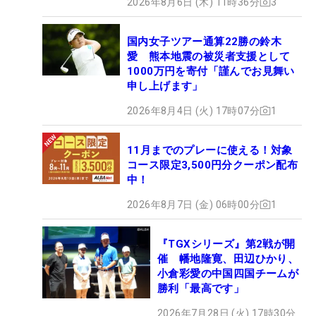
2026年8月6日 (木) 11時36分
3
国内女子ツアー通算22勝の鈴木
愛 熊本地震の被災者支援として
1000万円を寄付「謹んでお見舞い
申し上げます」
2026年8月4日 (火) 17時07分
1
11月までのプレーに使える！対象
コース限定3,500円分クーポン配布
中！
2026年8月7日 (金) 06時00分
1
『TGXシリーズ』第2戦が開
催 幡地隆寛、田辺ひかり、
小倉彩愛の中国四国チームが
勝利「最高です」
2026年7月28日 (火) 17時30分