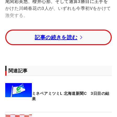
尾関彩美悠、櫻井心那、そして通算3勝目に王手を
かけた川崎春花の3人が、いずれも今季初Vをかけて
激突する。
組み合わせの記録が残る2002年以降、同学年の最終
記事の続きを読む
日最終組は16年「ほけんの窓口レディース」の申ジ
エ、キム・ハヌル、イ・ボミ（いずれも韓国）以来
6度目だが、全員日本人は初めて。7バーディ・2ボ
ギーの「67」で回り、4位から2位に浮上した尾関は
「たぶん、初めてですよね」と自分たちの世代では
関連記事
初めだというのは理解していたが、あらゆる世代を
通じて初のグルーピング。1998年度生まれの黄金世
代でもできていないことを、21年11月の最終プロテ
ミネベアミツミL 北海道新聞C 3日目の結
ストに合格した3年目の先鋭たちがやってのけた。
果
首位と5打差の4位から出た尾関はムービングデーに
ふさわしいチャージを見せた。スタートの1番パー4