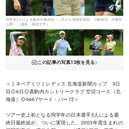
同学年3人による最終日最終組！（左から尾関彩美悠、川崎春花、作櫻井
心那） （撮影：福田文平）
この記事の写真
13
枚を見る
＜ミネベアミツミレディス 北海道新聞カップ 3日
目◇6日◇真駒内カントリークラブ 空沼コース（北
海道）◇6667ヤード・パー72＞
ツアー史上初となる同学年の日本選手3人による最
終日最終組が、ついに実現した。2003年度生まれの