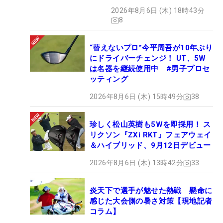
後に笑うのは果たして…。（文・臼杵孝志）
2026年8月6日 (木) 18時43分
8
【同学年の最終日最終組】
・2010年 ゴルフ5レディス
“替えないプロ”今平周吾が10年ぶり
飯島茜、イム・ウナ、上原彩子（83年度）
にドライバーチェンジ！ UT、5W
・2014年 ダイキンオーキッドレディス
は名器を継続使用中 #男子プロセ
ッティング
川満陽香理、テレサ・ルー、穴井詩（87年度）
・2014年 ヤマハレディース葛城
2026年8月6日 (木) 15時49分
38
笠りつ子、アン・ソンジュ、吉田弓美子（87年度）
・2014年 フジサンケイレディス
珍しく松山英樹も5Wを即採用！ ス
原江里菜、アン・ソンジュ、笠りつ子（87年度）
リクソン『ZXi RKT』フェアウェイ
＆ハイブリッド、9月12日デビュー
・2016年 ほけんの窓口レディース
申ジエ、キム・ハヌル、イ・ボミ（87年度）
2026年8月6日 (木) 13時42分
33
・2024年 ミネベアミツミレディス
川崎春花、櫻井心那、尾関彩美悠（2003年度）
炎天下で選手が魅せた熱戦 懸命に
感じた大会側の暑さ対策【現地記者
コラム】
【主催者推薦V】