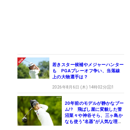
若きスター候補やメジャーハンター
も PGAプレーオフ争い、当落線
上の大物選手は？
2026年8月6日 (木) 14時02分
1
20年前のモデルが静かなブー
ム!? 飛ばし屋に変貌した菅
沼菜々や神谷そら、三ヶ島か
なも使う“名器”が人気な理由
【ツアープロたちの“飛ばし