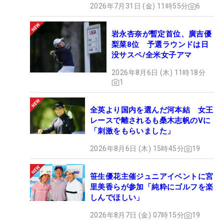
・1990年 大王製紙エリエール 村井真由美
2026年7月31日 (金) 11時55分
6
・1992年 安比高原レディース 肥後かおり
・1998年 カトキチクイーンズ 上田珠代
岩永杏奈が暫定首位、廣吉優
梨菜8位 予選ラウンドは日
・2023年 アクサレディス 山内日菜子
没サスペ/全米女子アマ
・2024年 アクサレディス 臼井麗香
2026年8月6日 (木) 11時18分
1
全英より国内を選んだ河本結 女王
レースで離されるも桑木志帆のVに
「刺激をもらいました」
2026年8月6日 (木) 15時45分
19
笹生優花主催ジュニアイベントに宮
里美香らが参加「純粋にゴルフを楽
しんでほしい」
2026年8月7日 (金) 07時15分
19