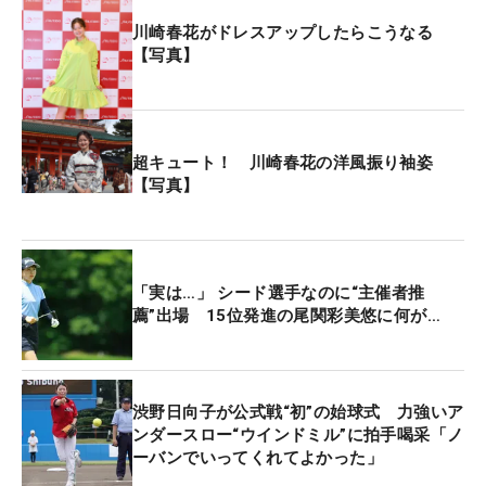
で4メートルを沈めて流れに乗ると、4番パー4は6メ
川崎春花がドレスアップしたらこうなる
ートルを流し込み、5番は残り150ヤードの2打目を
【写真】
ピンそば1メートルにつけて勢いをさらに加速させ
た、後半も15番パー4で9メートルをねじ込むなどス
コアを2つ伸ばし、順位を2位に上げた。それでも
超キュート！ 川崎春花の洋風振り袖姿
「1.5メートルのバーディパットを2回連続で外した
【写真】
り、パットが一つも入らなかった。3メートルから3
パットもしたし」とパット数「30」に不満顔。最終
日の同世代決戦に向けて修正を誓った。
「実は…」 シード選手なのに“主催者推
薦”出場 15位発進の尾関彩美悠に何が…
今大会はエントリーを忘れるうっかりミスでシード
選手ながら主催者推薦で出場している。4打差を逆
転し、ツアー初優勝したルーキーイヤーの22年9月
の「住友生命Vitalityレディス 東海クラシック」以来
渋野日向子が公式戦“初”の始球式 力強いア
となる2勝目をつかめば、ツアー史上6人目の主催者
ンダースロー“ウインドミル”に拍手喝采「ノ
ーバンでいってくれてよかった」
推薦V（海外招待、アマチュアを除く）。当然なが