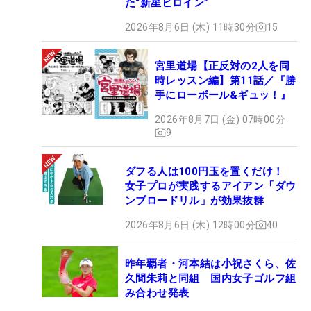
た“新星ヒロイン”
2026年8月6日 (木) 11時30分
15
宮里道場【正反対の2人を同
時レッスン編】第11話／『勝
手にローボール&ギュッ！』
2026年8月7日 (金) 07時00分
9
ダフる人は100円玉を置くだけ！
女子プロが実践するアイアン「ダウ
ンブロードリル」が効果抜群
2026年8月6日 (木) 12時00分
40
昨年覇者・河本結は小祝さくら、佐
久間朱莉と同組 国内女子ゴルフ組
み合わせ発表