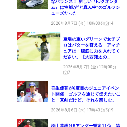
なバランス！ 新しい『FJクオンタ
ム』は性能が“ど真ん中”のゴルフシ
ューズだった
2026年8月7日 (金) 10時00分
14
夏場の重いグリーンで女子プ
ロはパターを替える アマチ
ュアは「腹筋に力を入れてく
ださい」【大西翔太の
HOTSHOT】
2026年8月7日 (金) 12時00分
7
笹生優花が6度目のジュニアイベン
ト開催 ゴルフを通じて伝えたいこ
と「真剣だけど、それを楽しむ」
2026年8月6日 (木) 17時43分
19
松山英樹は5アンダー暫定11位 第