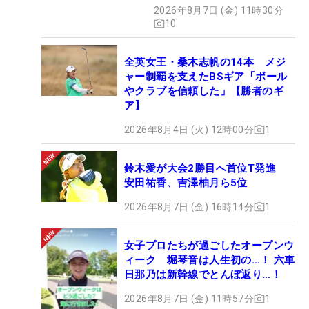
2026年8月7日 (金) 11時30分
10
全英女王・桑木志帆の14本 メジ
ャー制覇を支えたBSギア「ボール
やクラブを信頼した」【勝者のギ
ア】
2026年8月4日 (火) 12時00分
1
鈴木愛が大会2勝目へ首位T発進
安田祐香、吉澤柚月ら5位
2026年8月7日 (金) 16時14分
1
女子プロたちが過ごしたオープンウ
ィーク 堀琴音は人生初の…！ 六車
日那乃は新幹線でとんぼ返り…！
2026年8月7日 (金) 11時57分
1