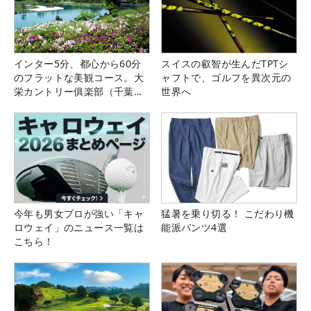
インター5分、都心から60分
スイスの叡智が生んだTPTシ
のフラットな美観コース。大
ャフトで、ゴルフを異次元の
栄カントリー俱楽部（千葉
世界へ
県）
今年も男女プロが強い「キャ
猛暑を乗り切る！ こだわり機
ロウェイ」のニュース一覧は
能派パンツ4選
こちら！