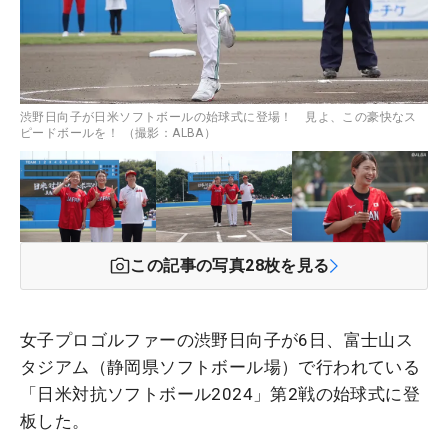
渋野日向子が日米ソフトボールの始球式に登場！ 見よ、この豪快なス
ピードボールを！ （撮影：ALBA）
この記事の写真
28
枚を見る
女子プロゴルファーの渋野日向子が6日、富士山ス
タジアム（静岡県ソフトボール場）で行われている
「日米対抗ソフトボール2024」第2戦の始球式に登
板した。