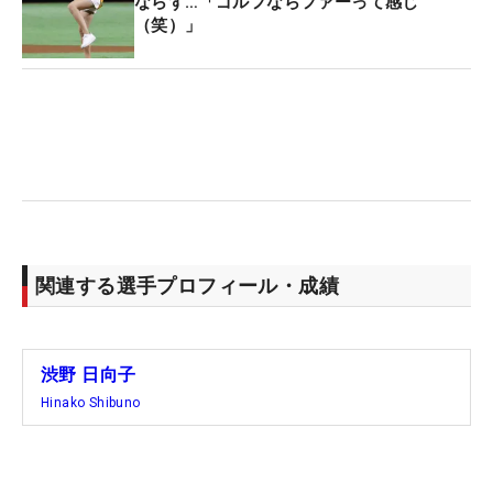
が勝利。8日に横浜スタジアムで開催される試合で
ならず…「ゴルフならファーって感じ
（笑）」
は元巨人の高橋由伸氏が務める予定となっている。
（文・笠井あかり）
関連する選手プロフィール・成績
渋野 日向子
Hinako Shibuno