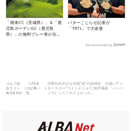
「潮来CC（茨城県）」＆「鹿
パターこじらせ記者が
児島ガーデンGC（鹿児島
「TRTL」で大改善
県）」の無料プレー券が当た
る！！
Recommended by
ゴルフ総
「LPGA」
渋野日向子が公式戦“初”の始球式 力強いアン
合サイト
の記事一
ダースロー“ウインドミル”に拍手喝采「ノーバ
ALBA Net
覧
ンでいってくれてよかった」