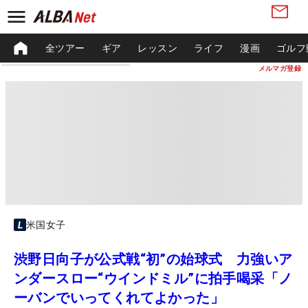
全ツアー
ギア
レッスン
ライフ
漫画
ゴルフ
メルマガ登録
米国女子
渋野日向子が公式戦“初”の始球式 力強いア
ンダースロー“ウインドミル”に拍手喝采「ノ
ーバンでいってくれてよかった」