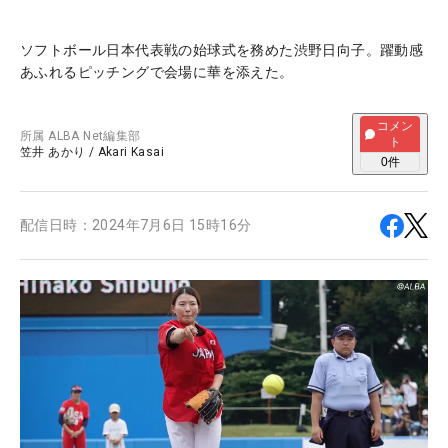
ソフトボール日本代表戦の始球式を務めた渋野日向子。躍動感
あふれるピッチングで会場に華を添えた。
コメン
所属
ALBA Net編集部
ト
笠井 あかり
/
Akari Kasai
0
件
配信日時：
2024年7月6日 15時16分