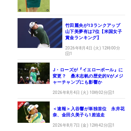
竹田麗央が13ランクアップ
山下美夢有は7位【米国女子
賞金ランキング】
2026年8月4日 (火) 12時00分
1
J・ローズが『イエローボール』に
変更？ 桑木志帆の歴史的Vがメジ
ャーチャンプにも影響か
2026年8月4日 (火) 10時02分
1
＜速報＞入谷響が単独首位 永井花
奈、金田久美子ら1差追走
2026年8月7日 (金) 12時42分
1