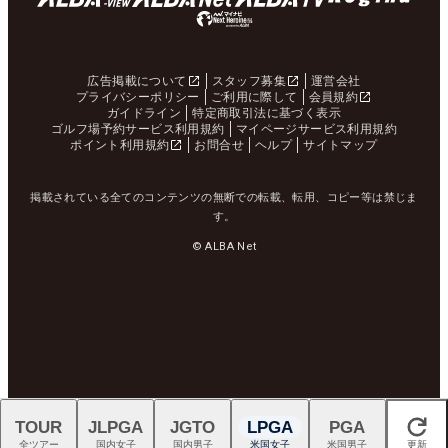
広告掲載について
スタッフ募集
運営会社
プライバシーポリシー
ご利用に際して
会員規約
ガイドライン
特定商取引法に基づく表示
ゴルフ場予約サービス利用規約
マイページサービス利用規約
ポイント利用規約
お問合せ
ヘルプ
サイトマップ
掲載されている全てのコンテンツの無断での転載、転用、コピー等は禁じま
す。
© ALBA Net
TOUR
JLPGA
JGTO
LPGA
PGA
閉じる
全ツアー
国内女子
国内男子
米国女子
米国男子
更新