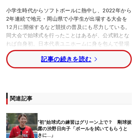
小学生時代からソフトボールに熱中し、2022年から
2年連続で地元・岡山県で小学生が出場する大会を
12月に開催するなど競技の普及にも尽力している。
同大会で始球式を行ったことはあるが、公式戦とな
れば自身初。日本代表ユニホームに身を包んで登場
すると、初のファーストピッチに挑んだ。
記事の続きを読む
スムーズなフォームから低めの球が飛び出し、その
ままミットに吸い込まれる。プロゴルファーながら
力強いフォームを見せた姿にソフトボールファンは
拍手喝采。驚嘆の声もあがった。
関連記事
ノーバウンドでの投球に、「緊張はしていたんです
けど、ノーバンでいってくれてよかったなと思いま
“初”始球式の練習はグリーン上で？ 剛球披
した」と安ど交じりの笑顔。大役を務めることが決
露の渋野日向子「ボールを拭いてもらうと
まってからこの日まで、米国でもイメージトレーニ
きに…」