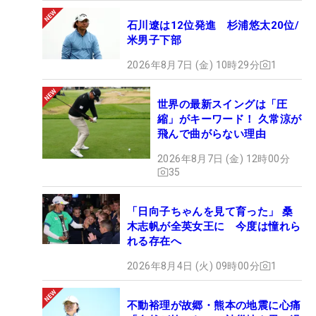
石川遼は12位発進 杉浦悠太20位/
米男子下部
2026年8月7日 (金) 10時29分
1
世界の最新スイングは「圧
縮」がキーワード！ 久常涼が
飛んで曲がらない理由
2026年8月7日 (金) 12時00分
35
「日向子ちゃんを見て育った」 桑
木志帆が全英女王に 今度は憧れら
れる存在へ
2026年8月4日 (火) 09時00分
1
不動裕理が故郷・熊本の地震に心痛