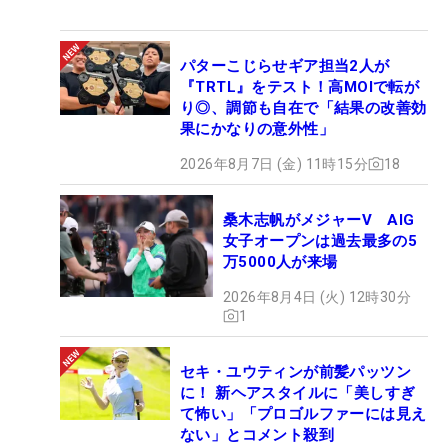
パターこじらせギア担当2人が
『TRTL』をテスト！高MOIで転が
り◎、調節も自在で「結果の改善効
果にかなりの意外性」
2026年8月7日 (金) 11時15分
18
桑木志帆がメジャーV AIG
女子オープンは過去最多の5
万5000人が来場
2026年8月4日 (火) 12時30分
1
セキ・ユウティンが前髪パッツン
に！ 新ヘアスタイルに「美しすぎ
て怖い」「プロゴルファーには見え
ない」とコメント殺到