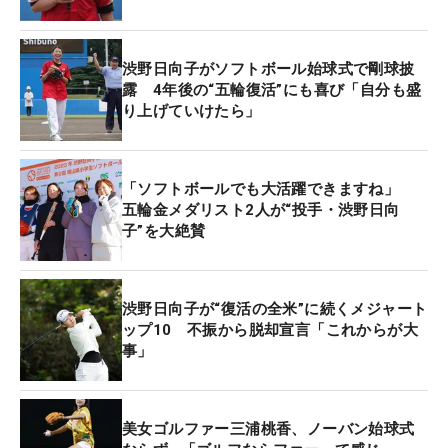
ングに励んでいた。「この話をいただいてきょうを
楽しみに生きてきた。いざこの日になってみると緊
渋野日向子がソフトボール始球式で剛球披
張感もあったけれど、終わってみると寂しい気持ち
露 4年後の“五輪復活”にも喜び「自分も盛
にもなっているな」と感慨深そうに話した。
り上げていけたら」
先週のダブルス大会「ダウ選手権」を終えて一時帰
国中。あすには海外メジャー「アムンディ・エビア
「ソフトボールでも大活躍できますね」
ン選手権」に向けて渡仏する。「会場で応援できて
五輪金メダリスト2人が“投手・渋野日向
子”を大絶賛
雰囲気を楽しめるのはすごくうれしいこと。別の競
技をしている自分にとっては大切なことだなと感じ
る。リフレッシュとともにパワーもいただいている
渋野日向子が“復活の全米”に続くメジャート
ので、メジャーに向けて頑張りたいですね」と話
ップ10 不振から脱却宣言「これからが大
し、“観戦席”へと戻っていった。
事」
4日にバンテリンドーム ナゴヤで行われた第1戦は元
中日投手の山本昌氏が務め、試合はサヨナラで日本
美女ゴルファー三浦桃香、ノーバン始球式