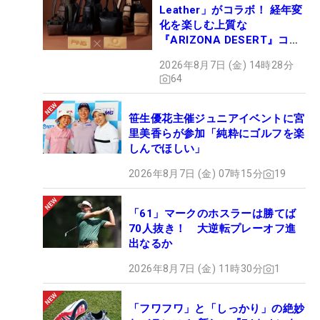
Leather」がコラボ！ 経年変
化を楽しむ上質な
『ARIZONA DESERT』コレ
クション、9月15日限定デビ
2026年8月7日 (金) 14時28分
ュー
64
笹生優花主催ジュニアイベントに宮
里美香らが参加「純粋にゴルフを楽
しんでほしい」
2026年8月7日 (金) 07時15分
19
「61」マークのホスラーは勝てば
70人抜き！ 大逆転プレーオフ進
出なるか
2026年8月7日 (金) 11時30分
1
「フワフワ」と「しっかり」の絶妙