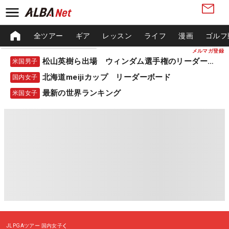
全ツアー
ギア
レッスン
ライフ
漫画
ゴルフ
メルマガ登録
松山英樹ら出場 ウィンダム選手権のリーダーボード
米国男子
北海道meijiカップ リーダーボード
国内女子
最新の世界ランキング
米国女子
JLPGAツアー
国内女子