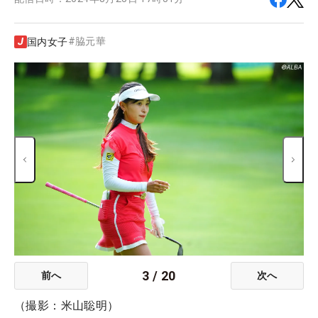
#
脇元華
国内女子
3
/
20
前へ
次へ
（撮影：米山聡明）