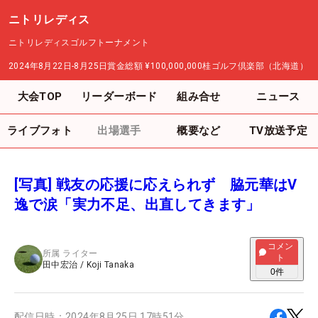
ニトリレディス
ニトリレディスゴルフトーナメント
2024年8月22日-8月25日
賞金総額
¥100,000,000
桂ゴルフ倶楽部（北海道）
大会TOP
リーダーボード
組み合せ
ニュース
ライブフォト
出場選手
概要など
TV放送予定
[写真] 戦友の応援に応えられず 脇元華はV
逸で涙「実力不足、出直してきます」
コメン
所属
ライター
ト
田中宏治
/
Koji Tanaka
0
件
配信日時：
2024年8月25日 17時51分