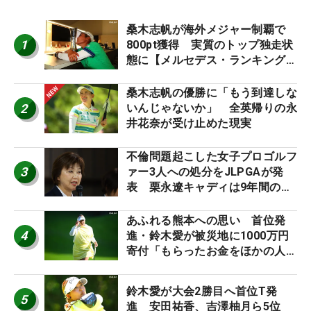
桑木志帆が海外メジャー制覇で
1
800pt獲得 実質のトップ独走状
態に【メルセデス・ランキング番
外編】
桑木志帆の優勝に「もう到達しな
2
いんじゃないか」 全英帰りの永
井花奈が受け止めた現実
不倫問題起こした女子プロゴルフ
3
ァー3人への処分をJLPGAが発
表 栗永遼キャディは9年間の立
ち入り禁止
あふれる熊本への思い 首位発
4
進・鈴木愛が被災地に1000万円
寄付「もらったお金をほかの人
に」
鈴木愛が大会2勝目へ首位T発
5
進 安田祐香、吉澤柚月ら5位