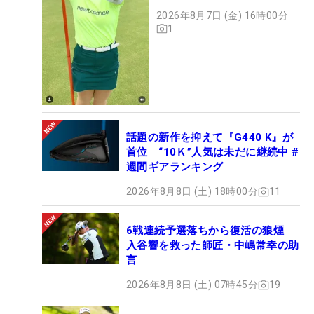
アンで会心のショット
2026年8月7日 (金) 16時00分
1
話題の新作を抑えて『G440 K』が
首位 “10Ｋ”人気は未だに継続中 #
週間ギアランキング
2026年8月8日 (土) 18時00分
11
6戦連続予選落ちから復活の狼煙
入谷響を救った師匠・中嶋常幸の助
言
2026年8月8日 (土) 07時45分
19