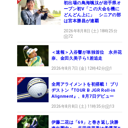
初出場の鳥海颯汰が岩手県オ
ープン初V「この大会を機に
どんどん上に」 シニアの部
は宮本勝昌が連覇
2026年8月8日 (土) 18時25分
72
＜速報＞入谷響が単独首位 永井花
奈、金田久美子ら1差追走
2026年8月7日 (金) 12時42分
1
全周アライメントを初搭載！ ブリ
ヂストン『TOUR B JGR Roll-in
Alignment』、8月7日デビュー
2026年8月8日 (土) 11時35分
13
伊藤二花は「69」と巻き返し決勝