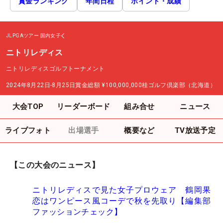
賞金ランキング
年間日程
ポイント・成績
JLPGAツアー
国内女子
ニトリレディス
ニトリレディスゴルフトーナメント
2024年8月22日-8月25日
賞金総額
¥100,000,000
桂ゴルフ倶楽部（北海道）
大会TOP
リーダーボード
組み合せ
ニュース
ライブフォト
出場選手
概要など
TV放送予定
【この大会のニュース】
ニトリレディスで見た女子プロウェア 鶴岡果
恋はワンピース風コーデで秋を先取り【編集部
ファッションチェック】