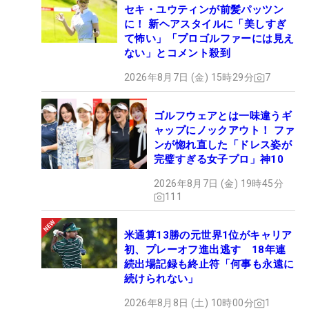
セキ・ユウティンが前髪パッツン
に！ 新ヘアスタイルに「美しすぎ
て怖い」「プロゴルファーには見え
ない」とコメント殺到
2026年8月7日 (金) 15時29分
7
ゴルフウェアとは一味違うギ
ャップにノックアウト！ ファ
ンが惚れ直した「ドレス姿が
完璧すぎる女子プロ」神10
2026年8月7日 (金) 19時45分
111
米通算13勝の元世界1位がキャリア
初、プレーオフ進出逃す 18年連
続出場記録も終止符「何事も永遠に
続けられない」
2026年8月8日 (土) 10時00分
1