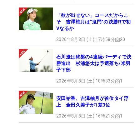
「欲が出せない」コースだからこ
そ 吉澤柚月は“鬼門”の決勝Rで初
Vなるか
2026年8月8日 (土) 17時58分
20
石川遼は終盤の4連続バーディで決
勝進出 杉浦悠太は予選落ち/米男
子下部
2026年8月8日 (土) 10時33分
1
安田祐香、吉澤柚月が首位タイ浮
上 金田久美子が1差3位
2026年8月8日 (土) 16時21分
1