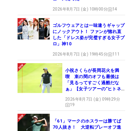
Whats in the Bag）】
2026年8月7日 (金) 10時00分
14
ゴルフウェアとは一味違うギャップ
にノックアウト！ ファンが惚れ直
した「ドレス姿が完璧すぎる女子プ
ロ」神10
2026年8月7日 (金) 19時45分
111
小祝さくらが長岡花火を満
喫 束の間のオフも最後は
「見るってすごく過酷だな
ぁ」【女子ツアーの“ヒトネ
タ”】
2026年8月7日 (金) 09時29分
19
「61」マークのホスラーは勝てば
70人抜き！ 大逆転プレーオフ進