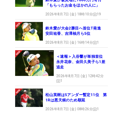
鈴木愛が被災地に1000万円寄付
「もらったお金をほかの人に」
2026年8月7日 (金) 18時10分
19
鈴木愛が大会2勝目へ首位T発進
安田祐香、吉澤柚月ら5位
2026年8月7日 (金) 16時14分
1
＜速報＞入谷響が単独首位
永井花奈、金田久美子ら1差
追走
2026年8月7日 (金) 12時42分
1
松山英樹は5アンダー暫定11位 第
1Rは悪天候のため順延
2026年8月7日 (金) 08時26分
1