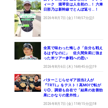
ィーク 堀琴音は人生初の…！ 六車
日那乃は新幹線でとんぼ返り…！
2026年8月7日 (金) 11時57分
1
全英で味わった悔しさ「自分も戦え
るはずなのに」 佐久間朱莉に強ま
った米ツアー参戦への思い
2026年8月6日 (木) 16時45分
19
パターこじらせギア担当2人が
『TRTL』をテスト！高MOIで転が
り◎、調節も自在で「結果の改善効
果にかなりの意外性」
2026年8月7日 (金) 11時15分
18