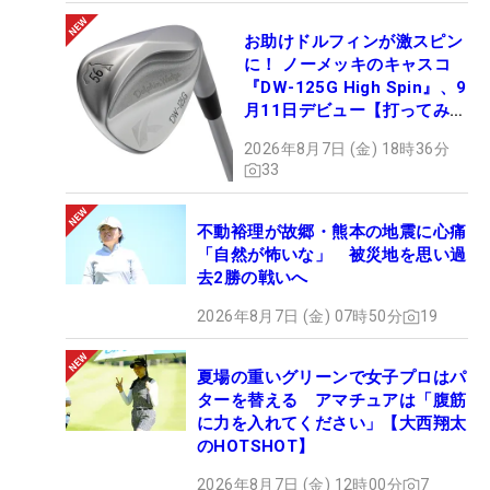
お助けドルフィンが激スピン
に！ ノーメッキのキャスコ
『DW-125G High Spin』、9
月11日デビュー【打ってみ
た】
2026年8月7日 (金) 18時36分
33
不動裕理が故郷・熊本の地震に心痛
「自然が怖いな」 被災地を思い過
去2勝の戦いへ
2026年8月7日 (金) 07時50分
19
夏場の重いグリーンで女子プロはパ
ターを替える アマチュアは「腹筋
に力を入れてください」【大西翔太
のHOTSHOT】
2026年8月7日 (金) 12時00分
7