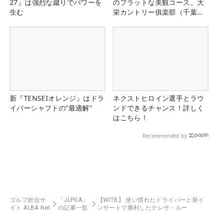
27』は強烈な蹴りでパワーを
のフラットな美観コース。大
生む
栄カントリー俱楽部（千葉
県）
新『TENSEIオレンジ』はドラ
ネクストヒロイン選手とラウ
イバーシャフトの“最適解”
ンドできるチャンス！詳しく
はこちら！
Recommended by
ゴルフ総合サ
「JLPGA」
【WITB】 使い慣れたドライバーと新イ
イト ALBA Net
の記事一覧
ンサートで勝利したテレサ・ルー