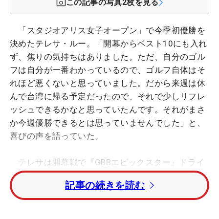
この記事の写真
2
枚を見る
「スタジオアリス女子オープン」で今季初優勝を
決めたテレサ・ルー。「開幕からベスト10にも入れ
ず、焦りの気持ちはありました。ただ、自分のゴル
フは自分が一番わかっているので、ゴルフ自体はそ
れほど悪くないと思っていました。だから来週は休
んで台湾に帰る予定だったので、それで少しリフレ
ッシュできるかなと思っていたんです。それがまさ
か今週優勝できるとは思っていませんでした」と、
喜びの声を語っていた。
テレサは開幕戦で『GBBエピックスター』ドライ
バーを使用したが、「まだイメージが合わなくて」
記事の続きを読む
と「PRGRレディス」から元の使用ドライバーに戻
した。『GBBエピックスター』で飛距離は伸びたと
いうがテレサはそれでも昔のものがいいと言うとお