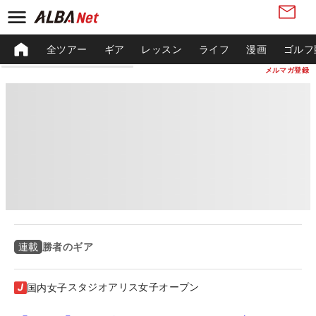
全ツアー
ギア
レッスン
ライフ
漫画
ゴルフ
メルマガ登録
勝者のギア
連載
スタジオアリス女子オープン
国内女子