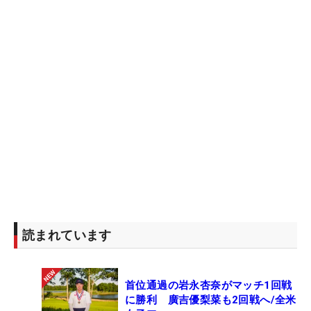
り、元々使い慣れたクラブをあまり変えないタイ
プ。「私はテストとかに時間がかかるので」と、
3Wとウェッジ以外は旧作が目立っていた。そこで
女子プロのスイングとギアに詳しいスイングコーチ
かつフィッターの筒康博氏に解説してもらうと、こ
のような見立てだった。
「テレサ・ルー選手は、女子プロの中でも屈指の
タメの深さが特長で、ムチのようにしならせたシャ
フトをインパクトゾーンで走らせドローを持ち球に
しています。そのため、手元が硬く先端の走るフジ
クラの『Motore Speeder 569』が手放せないのは頷
読まれています
けますね。そしてヘッドに小ぶりな『BIG BERTHA
ALPHA 816 ◆◆』を選ぶ理由も、球持ちが良くて
コントロール性が高いから。このシャフトとヘッド
首位通過の岩永杏奈がマッチ1回戦
の組み合わせでこそ、気持ちよくスイングできてコ
に勝利 廣吉優梨菜も2回戦へ/全米