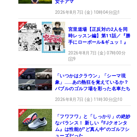
ントロール性のいい中弾道ドローを打てるというこ
女子アマ
とでしょう。『GBBエピックスター』は飛距離が伸
2026年8月7日 (金) 10時04分
1
びても弾き感の強い打感で昔のものの方が現時点で
はコントロール性で勝るということでしょうね」
宮里道場【正反対の2人を同
（筒氏）。キャロウェイに聞くと、現時点ではフィ
時レッスン編】第11話／『勝
ーリングが元のモデルのほうが勝っているとのこ
手にローボール&ギュッ！』
と。
2026年8月7日 (金) 07時00分
9
また、パターに『O-WORKS』で採用される『マ
イクロヒンジインサート』を入れた2ボールファン
「いつかはクラウン」「シーマ現
象」……あの熱狂を覚えているか？
グが好調だという。「このインサートは打感もいい
バブルのゴルフ場を彩った名車たち
し、長い距離でも短い距離でもコロがりがよくて思
ったとおりに距離感が合わせられます」と、この試
2026年8月7日 (金) 11時30分
10
合で平均パット数27.33だったことからも、パター
の好調を勝因に挙げていた。
「フワフワ」と「しっかり」の絶妙
なバランス！ 新しい『FJクオンタ
ム』は性能が“ど真ん中”のゴルフシ
【テレサ・ルーのクラブセッティング（WITB＝
ューズだった