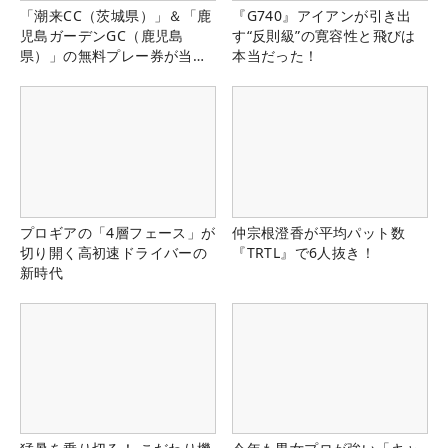
「潮来CC（茨城県）」＆「鹿
『G740』アイアンが引き出
児島ガーデンGC（鹿児島
す“反則級”の寛容性と飛びは
県）」の無料プレー券が当た
本当だった！
る！！
プロギアの「4層フェース」が
仲宗根澄香が平均パット数
切り開く高初速ドライバーの
『TRTL』で6人抜き！
新時代