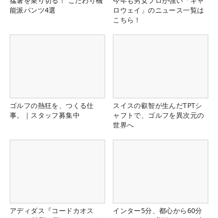
猛暑を乗り切る！ こだわり機
今年も男女プロが強い「キャ
能派パンツ4選
ロウェイ」のニュース一覧は
こちら！
ゴルフの熱狂を、つくる仕
スイスの叡智が生んだTPTシ
事。｜スタッフ募集中
ャフトで、ゴルフを異次元の
世界へ
アディダス『コードカオス
インター5分、都心から60分