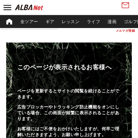
全ツアー
ギア
レッスン
ライフ
漫画
ゴルフ
メルマガ登録
このページが表示されるお客様へ
ページを更新するとサイトの閲覧を続けることがで
きます。
広告ブロッカーやトラッキング防止機能をオンにし
ている場合、この画面が頻繁に表示されることがあ
ります。
お客様にはご不便をおかけいたしますが、何卒ご理
解いただきますよう、お願い申し上げます。