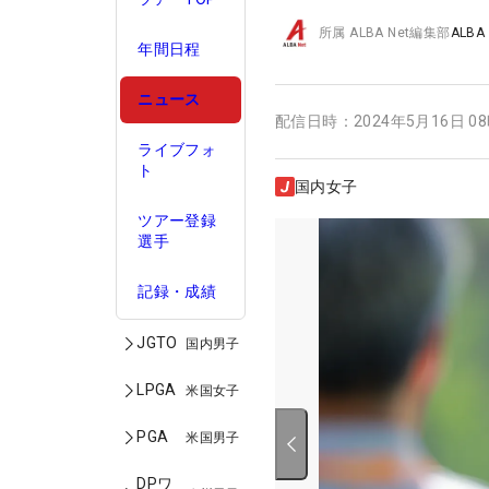
所属
ALBA Net編集部
ALBA
年間日程
ニュース
配信日時：
2024年5月16日 0
ライブフォ
ト
国内女子
ツアー登録
選手
記録・成績
JGTO
国内男子
LPGA
米国女子
PGA
米国男子
DPワ