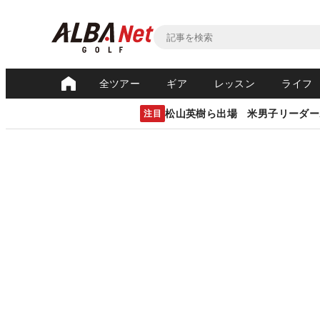
全ツアー
ギア
レッスン
ライフ
松山英樹ら出場 米男子リーダー
注目