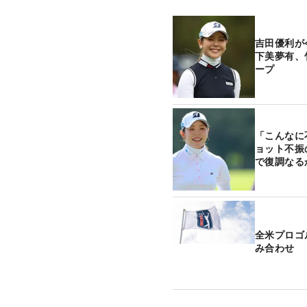
吉田優利が
下美夢有、
ープ
「こんなに
ョット不振
で復調なる
全米プロゴ
み合わせ