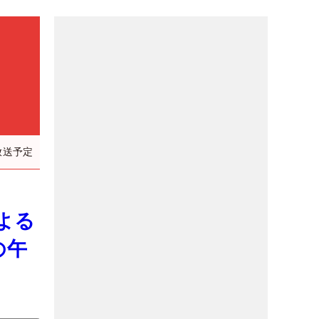
）
放送予定
よる
の午