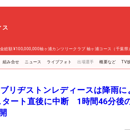
ィス
金総額
¥100,000,000
袖ヶ浦カンツリークラブ 袖ヶ浦コース（千葉県
組み合せ
ニュース
ライブフォト
出場選手
概要など
TV
報＞ブリヂストンレディースは降雨に
タート直後に中断 1時間46分後
再開