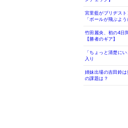
宮里藍がブリヂスト
「ボールが飛ぶよう
竹田麗央、初の4日間
【勝者のギア】
「ちょっと清楚にい
入り
姉妹出場の吉田鈴は
の課題は？