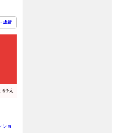
・成績
）
放送予定
ッショ