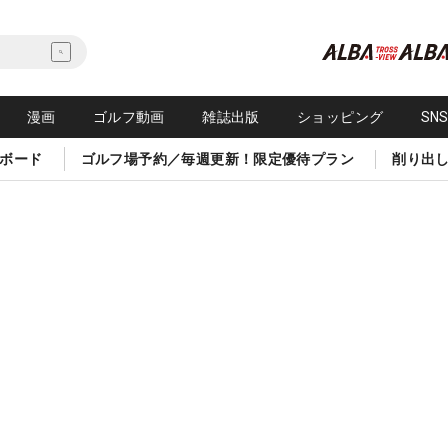
漫画
ゴルフ動画
雑誌出版
ショッピング
SN
ボード
ゴルフ場予約／毎週更新！限定優待プラン
削り出