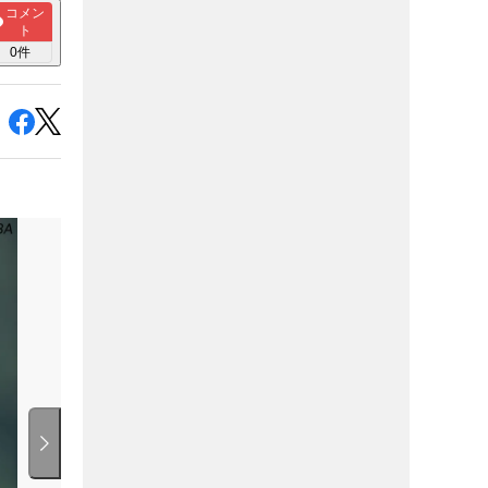
コメン
ト
0
件