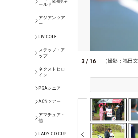
欧州男子
ールド
アジアンツア
ー
LIV GOLF
ステップ・ア
ップ
3
/
16
（撮影：福田
ネクストヒロ
イン
PGAシニア
ACNツアー
アマチュア・
他
LADY GO CUP