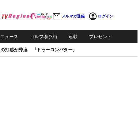
メルマガ登録
ログイン
Sニュース
ゴルフ場予約
連載
プレゼント
しの打感が秀逸 『トゥーロンパター』