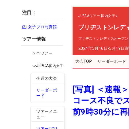
注目！
JLPGAツアー
国内女子
ブリヂストンレデ
女子プロ写真館
ツアー情報
ブリヂストンレディスオープン
2024年5月16日-5月19日
賞
全ツアー
大会TOP
リーダーボード
JLPGA
国内女子
今週の大会
[写真] ＜速
リーダーボ
ード
コース不良でス
前9時30分に
ツアーメニ
ュー
ツアーTOP