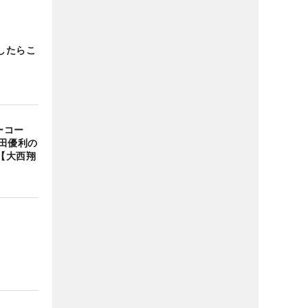
したらこ
ーコー
田優利の
【大西翔