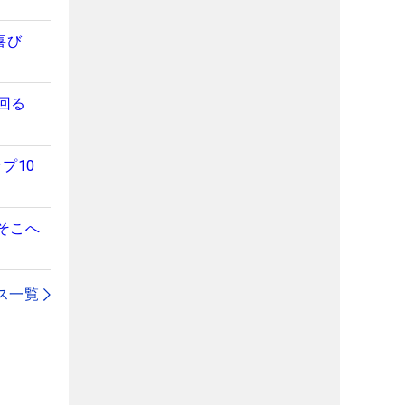
喜び
回る
プ10
そこへ
ス一覧