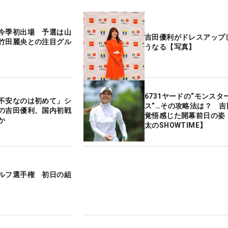
今季初出場 予選は山
吉田優利がドレスアップ
竹田麗央との注目グル
うなる【写真】
6731ヤードの“モンスタ
不安なのは初めて」シ
ス”…その攻略法は？ 吉
の吉田優利、国内初戦
覚悟感じた開幕前日の姿
か
太のSHOWTIME】
ルフ選手権 初日の組