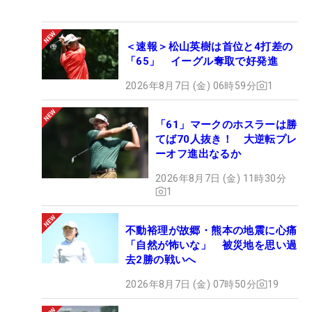
＜速報＞松山英樹は首位と4打差の
「65」 イーグル奪取で好発進
2026年8月7日 (金) 06時59分
1
「61」マークのホスラーは勝
てば70人抜き！ 大逆転プレ
ーオフ進出なるか
2026年8月7日 (金) 11時30分
1
不動裕理が故郷・熊本の地震に心痛
「自然が怖いな」 被災地を思い過
去2勝の戦いへ
2026年8月7日 (金) 07時50分
19