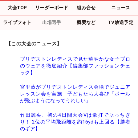
大会TOP
リーダーボード
組み合せ
ニュース
ライブフォト
出場選手
概要など
TV放送予定
【この大会のニュース】
ブリヂストンレディスで見た華やかな女子プロ
のウェアを徹底紹介【編集部ファッションチェ
ック】
宮里藍がブリヂストンレディス会場でジュニア
レッスン会を実施 子どもたち大喜び「ボール
が飛ぶようになってうれしい」
竹田麗央、初の4日間大会Vは豪打でぶっちぎ
り！ 2位の平均飛距離を約16ydも上回る【勝者
のギア】