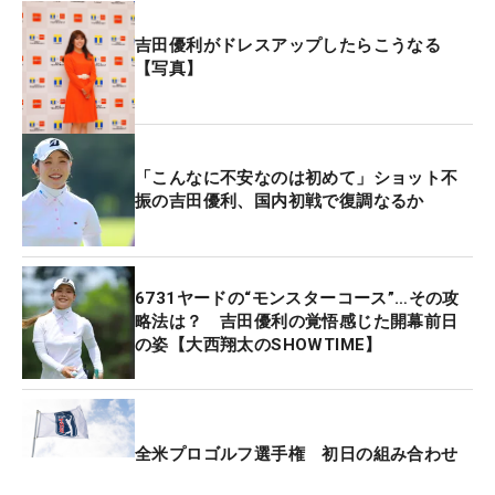
吉田優利がドレスアップしたらこうなる
【写真】
「こんなに不安なのは初めて」ショット不
振の吉田優利、国内初戦で復調なるか
6731ヤードの“モンスターコース”…その攻
略法は？ 吉田優利の覚悟感じた開幕前日
の姿【大西翔太のSHOWTIME】
全米プロゴルフ選手権 初日の組み合わせ