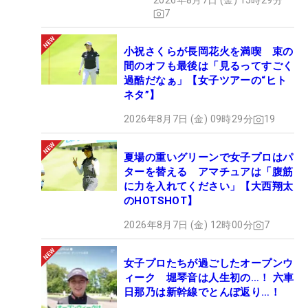
2026年8月7日 (金) 15時29分
7
小祝さくらが長岡花火を満喫 束の
間のオフも最後は「見るってすごく
過酷だなぁ」【女子ツアーの“ヒト
ネタ”】
2026年8月7日 (金) 09時29分
19
夏場の重いグリーンで女子プロはパ
ターを替える アマチュアは「腹筋
に力を入れてください」【大西翔太
のHOTSHOT】
2026年8月7日 (金) 12時00分
7
女子プロたちが過ごしたオープンウ
ィーク 堀琴音は人生初の…！ 六車
日那乃は新幹線でとんぼ返り…！