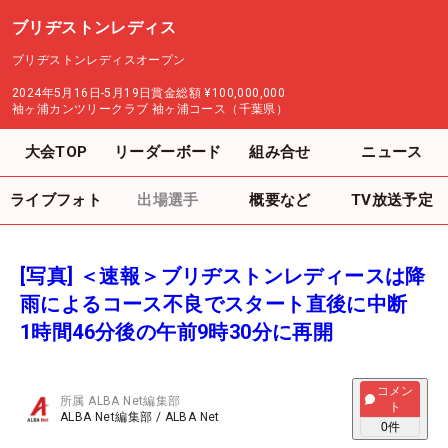
ブリヂストンレディス
ブリヂストンレディスオープン
2024年5月16日-5月19日
賞金総額
¥100,000,000
袖ヶ浦カンツリークラブ 袖ヶ浦コース（千葉県）
大会TOP
リーダーボード
組み合せ
ニュース
ライブフォト
出場選手
概要など
TV放送予定
[写真] ＜速報＞ブリヂストンレディースは降
雨によるコース不良でスタート直後に中断
1時間46分後の午前9時30分に再開
コメン
所属
ALBA Net編集部
ト
ALBA Net編集部
/
ALBA Net
0
件