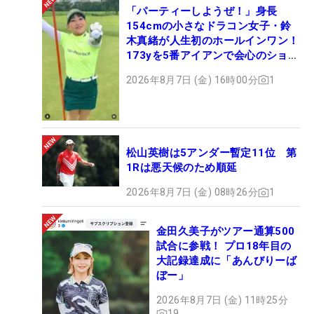
「パーティーしようぜ！」身長
154cmの小さなドラコン女子・鈴
木真緒が人生初のホールインワン！
173yを5番アイアンで会心のショッ
ト
2026年8月7日 (金) 16時00分
1
松山英樹は5アンダー暫定11位 第
1Rは悪天候のため順延
2026年8月7日 (金) 08時26分
1
金田久美子がツアー通算500
試合に参戦！ プロ18年目の
大記録達成に「あんびりーば
ぼー」
2026年8月7日 (金) 11時25分
19