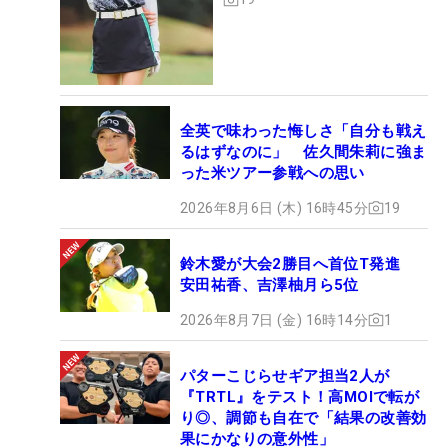
全英で味わった悔しさ「自分も戦え
るはずなのに」 佐久間朱莉に強ま
った米ツアー参戦への思い
2026年8月6日 (木) 16時45分
19
鈴木愛が大会2勝目へ首位T発進
安田祐香、吉澤柚月ら5位
2026年8月7日 (金) 16時14分
1
パターこじらせギア担当2人が
『TRTL』をテスト！高MOIで転が
り◎、調節も自在で「結果の改善効
果にかなりの意外性」