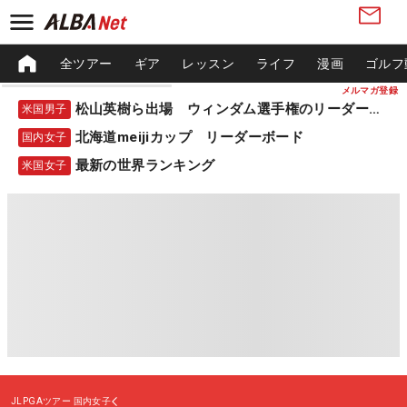
全ツアー
ギア
レッスン
ライフ
漫画
ゴルフ
メルマガ登録
松山英樹ら出場 ウィンダム選手権のリーダーボード
米国男子
北海道meijiカップ リーダーボード
国内女子
最新の世界ランキング
米国女子
JLPGAツアー
国内女子