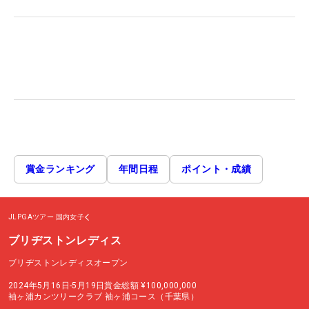
賞金ランキング
年間日程
ポイント・成績
JLPGAツアー
国内女子
ブリヂストンレディス
ブリヂストンレディスオープン
2024年5月16日-5月19日
賞金総額
¥100,000,000
袖ヶ浦カンツリークラブ 袖ヶ浦コース（千葉県）