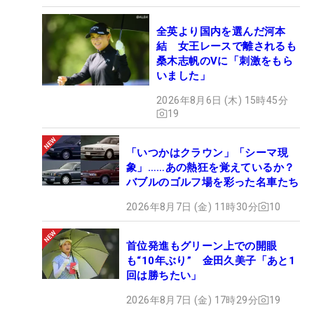
全英より国内を選んだ河本
結 女王レースで離されるも
桑木志帆のVに「刺激をもら
いました」
2026年8月6日 (木) 15時45分
19
「いつかはクラウン」「シーマ現
象」……あの熱狂を覚えているか？
バブルのゴルフ場を彩った名車たち
2026年8月7日 (金) 11時30分
10
首位発進もグリーン上での開眼
も“10年ぶり” 金田久美子「あと1
回は勝ちたい」
2026年8月7日 (金) 17時29分
19