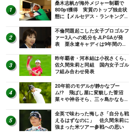
桑木志帆が海外メジャー制覇で
1
800pt獲得 実質のトップ独走状
態に【メルセデス・ランキング番
外編】
不倫問題起こした女子プロゴルフ
2
ァー3人への処分をJLPGAが発
表 栗永遼キャディは9年間の立
ち入り禁止
昨年覇者・河本結は小祝さくら、
3
佐久間朱莉と同組 国内女子ゴル
フ組み合わせ発表
20年前のモデルが静かなブー
4
ム!? 飛ばし屋に変貌した菅沼
菜々や神谷そら、三ヶ島かなも使
う“名器”が人気な理由【ツアープ
ロたちの“飛ばしギア”】
全英で味わった悔しさ「自分も戦
5
えるはずなのに」 佐久間朱莉に
強まった米ツアー参戦への思い