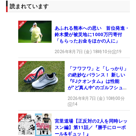
読まれています
あふれる熊本への思い 首位発進・
鈴木愛が被災地に1000万円寄付
「もらったお金をほかの人に」
2026年8月7日 (金) 18時10分
19
「フワフワ」と「しっかり」
の絶妙なバランス！ 新しい
『FJクオンタム』は性能
が“ど真ん中”のゴルフシュー
ズだった
2026年8月7日 (金) 10時00分
14
宮里道場【正反対の2人を同時レッ
スン編】第11話／『勝手にローボ
ール&ギュッ！』