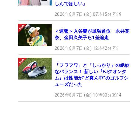
しんでほしい」
2026年8月7日 (金) 07時15分
19
＜速報＞入谷響が単独首位 永井花
奈、金田久美子ら1差追走
2026年8月7日 (金) 12時42分
1
「フワフワ」と「しっかり」の絶妙
なバランス！ 新しい『FJクオンタ
ム』は性能が“ど真ん中”のゴルフシ
ューズだった
2026年8月7日 (金) 10時00分
14