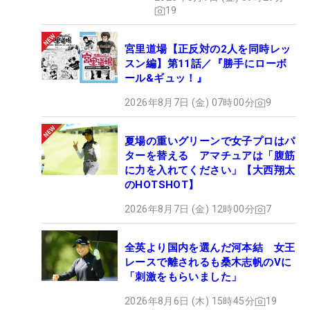
19
宮里道場【正反対の2人を同時レッ
スン編】第11話／『勝手にローボ
ール&ギュッ！』
2026年8月7日 (金) 07時00分
9
夏場の重いグリーンで女子プロはパ
ターを替える アマチュアは「腹筋
に力を入れてください」【大西翔太
のHOTSHOT】
2026年8月7日 (金) 12時00分
7
全英より国内を選んだ河本結 女王
レースで離されるも桑木志帆のVに
「刺激をもらいました」
2026年8月6日 (木) 15時45分
19