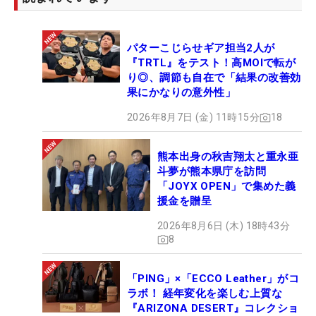
パターこじらせギア担当2人が
『TRTL』をテスト！高MOIで転が
り◎、調節も自在で「結果の改善効
果にかなりの意外性」
2026年8月7日 (金) 11時15分
18
熊本出身の秋吉翔太と重永亜
斗夢が熊本県庁を訪問
「JOYX OPEN」で集めた義
援金を贈呈
2026年8月6日 (木) 18時43分
8
「PING」×「ECCO Leather」がコ
ラボ！ 経年変化を楽しむ上質な
『ARIZONA DESERT』コレクショ