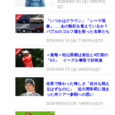
2026年8月7日 (金) 10時29分
1
「いつかはクラウン」「シーマ現
象」……あの熱狂を覚えているか？
バブルのゴルフ場を彩った名車たち
2026年8月7日 (金) 11時30分
10
＜速報＞松山英樹は首位と4打差の
「65」 イーグル奪取で好発進
2026年8月7日 (金) 06時59分
1
全英で味わった悔しさ「自分も戦え
るはずなのに」 佐久間朱莉に強ま
った米ツアー参戦への思い
2026年8月6日 (木) 16時45分
19