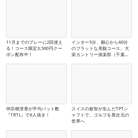
11月までのプレーに2回使え
インター5分、都心から60分
る！コース限定3,500円クー
のフラットな美観コース。大
ポン配布中！
栄カントリー俱楽部（千葉
県）
仲宗根澄香が平均パット数
スイスの叡智が生んだTPTシ
『TRTL』で6人抜き！
ャフトで、ゴルフを異次元の
世界へ