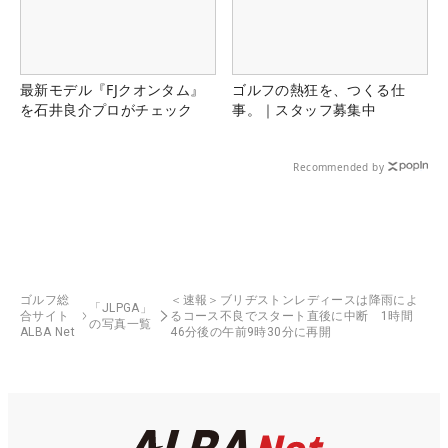
最新モデル『FJクオンタム』
ゴルフの熱狂を、つくる仕
を石井良介プロがチェック
事。｜スタッフ募集中
Recommended by
ゴルフ総
＜速報＞ブリヂストンレディースは降雨によ
「JLPGA」
合サイト
るコース不良でスタート直後に中断 1時間
の写真一覧
ALBA Net
46分後の午前9時30分に再開