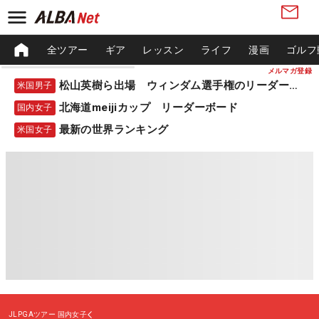
全ツアー
ギア
レッスン
ライフ
漫画
ゴルフ
メルマガ登録
松山英樹ら出場 ウィンダム選手権のリーダーボード
米国男子
北海道meijiカップ リーダーボード
国内女子
最新の世界ランキング
米国女子
JLPGAツアー
国内女子