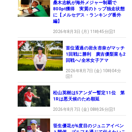
桑木志帆が海外メジャー制覇で
800pt獲得 実質のトップ独走状態
に【メルセデス・ランキング番外
編】
2026年8月3日 (月) 11時45分
1
首位通過の岩永杏奈がマッチ
1回戦に勝利 廣吉優梨菜も2
回戦へ/全米女子アマ
2026年8月7日 (金) 10時04分
1
松山英樹は5アンダー暫定11位 第
1Rは悪天候のため順延
2026年8月7日 (金) 08時26分
1
笹生優花が6度目のジュニアイベン
ト開催 ゴルフを通じて伝えたいこ