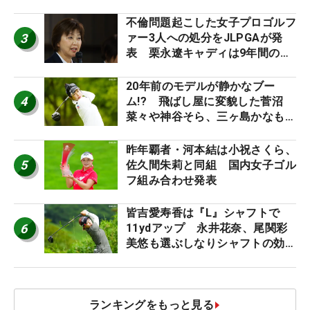
外編】
不倫問題起こした女子プロゴルフ
3
ァー3人への処分をJLPGAが発
表 栗永遼キャディは9年間の立
ち入り禁止
20年前のモデルが静かなブー
4
ム!? 飛ばし屋に変貌した菅沼
菜々や神谷そら、三ヶ島かなも使
う“名器”が人気な理由【ツアープ
ロたちの“飛ばしギア”】
昨年覇者・河本結は小祝さくら、
5
佐久間朱莉と同組 国内女子ゴル
フ組み合わせ発表
皆吉愛寿香は『L』シャフトで
6
11ydアップ 永井花奈、尾関彩
美悠も選ぶしなりシャフトの効果
【ツアープロたちの“飛ばしギ
ア”】
ランキングをもっと見る