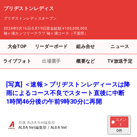
ブリヂストンレディス
ブリヂストンレディスオープン
2024年5月16日-5月19日
賞金総額
¥100,000,000
袖ヶ浦カンツリークラブ 袖ヶ浦コース（千葉県）
大会TOP
リーダーボード
組み合せ
ニュース
ライブフォト
出場選手
概要など
TV放送予定
[写真] ＜速報＞ブリヂストンレディースは降
雨によるコース不良でスタート直後に中断
1時間46分後の午前9時30分に再開
コメン
所属
ALBA Net編集部
ト
ALBA Net編集部
/
ALBA Net
0
件