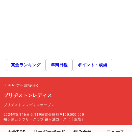
賞金ランキング
年間日程
ポイント・成績
JLPGAツアー
国内女子
ブリヂストンレディス
ブリヂストンレディスオープン
2024年5月16日-5月19日
賞金総額
¥100,000,000
袖ヶ浦カンツリークラブ 袖ヶ浦コース（千葉県）
大会TOP
リーダーボード
組み合せ
ニュース