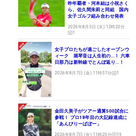
昨年覇者・河本結は小祝さく
ら、佐久間朱莉と同組 国内
女子ゴルフ組み合わせ発表
2026年8月5日 (水) 12時20分
1
女子プロたちが過ごしたオープンウ
ィーク 堀琴音は人生初の…！ 六車
日那乃は新幹線でとんぼ返り…！
2026年8月7日 (金) 11時57分
1
金田久美子がツアー通算500試合に
参戦！ プロ18年目の大記録達成に
「あんびりーばぼー」
2026年8月7日 (金) 11時25分
19