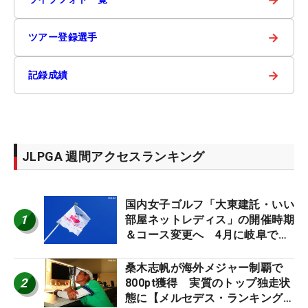
→
ツアー登録選手
→
記録成績
JLPGA 週間アクセスランキング
国内女子ゴルフ「大東建託・いい
1
部屋ネットレディス」の開催時期
＆コース変更へ 4月に岐阜で開
催
桑木志帆が海外メジャー制覇で
2
800pt獲得 実質のトップ独走状
態に【メルセデス・ランキング番