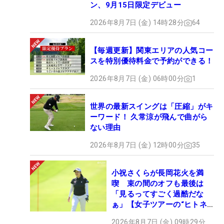
ン、9月15日限定デビュー
2026年8月7日 (金) 14時28分
64
【毎週更新】関東エリアの人気コー
スを特別優待料金で予約ができる！
2026年8月7日 (金) 06時00分
1
世界の最新スイングは「圧縮」がキ
ーワード！ 久常涼が飛んで曲がら
ない理由
2026年8月7日 (金) 12時00分
35
小祝さくらが長岡花火を満
喫 束の間のオフも最後は
「見るってすごく過酷だな
ぁ」【女子ツアーの“ヒトネ
タ”】
2026年8月7日 (金) 09時29分