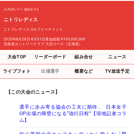
JLPGAツアー
国内女子
ニトリレディス
ニトリレディスゴルフトーナメント
2025年8月28日-8月31日
賞金総額
¥100,000,000
北海道カントリークラブ 大沼コース（北海道）
大会TOP
リーダーボード
組み合せ
ニュース
ライブフォト
出場選手
概要など
TV放送予定
【この大会のニュース】
選手に歩み寄る協会の工夫に期待… 日本女子
OP出場の障壁になる“強行日程”【現地記者コラ
ム】