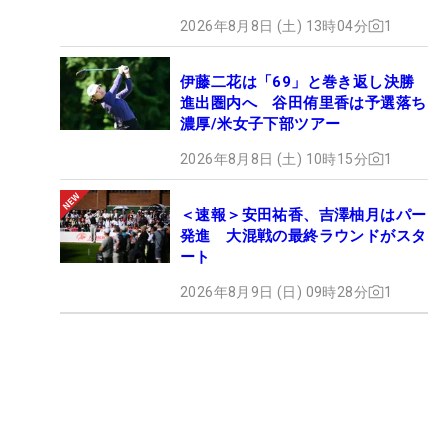
2026年8月8日 (土) 13時04分
1
伊藤二花は「69」と巻き返し決勝
進出圏内へ 谷田侑里香は予選落ち
濃厚/米女子下部ツアー
2026年8月8日 (土) 10時15分
1
＜速報＞安田祐香、吉澤柚月はパー
発進 大混戦の最終ラウンドがスタ
ート
2026年8月9日 (日) 09時28分
1