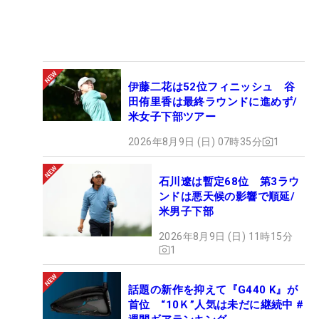
伊藤二花は52位フィニッシュ 谷
田侑里香は最終ラウンドに進めず/
米女子下部ツアー
2026年8月9日 (日) 07時35分
1
石川遼は暫定68位 第3ラウ
ンドは悪天候の影響で順延/
米男子下部
2026年8月9日 (日) 11時15分
1
話題の新作を抑えて『G440 K』が
首位 “10Ｋ”人気は未だに継続中 #