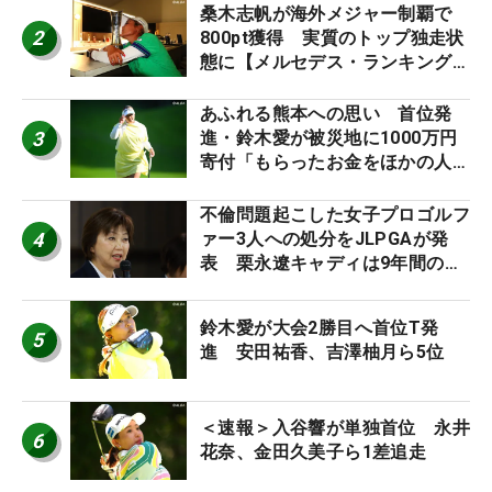
桑木志帆が海外メジャー制覇で
2
800pt獲得 実質のトップ独走状
態に【メルセデス・ランキング番
外編】
あふれる熊本への思い 首位発
3
進・鈴木愛が被災地に1000万円
寄付「もらったお金をほかの人
に」
不倫問題起こした女子プロゴルフ
4
ァー3人への処分をJLPGAが発
表 栗永遼キャディは9年間の立
ち入り禁止
鈴木愛が大会2勝目へ首位T発
5
進 安田祐香、吉澤柚月ら5位
＜速報＞入谷響が単独首位 永井
6
花奈、金田久美子ら1差追走