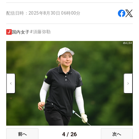
配信日時：
2025年8月30日 06時00分
#
須藤弥勒
国内女子
4
/
26
前へ
次へ