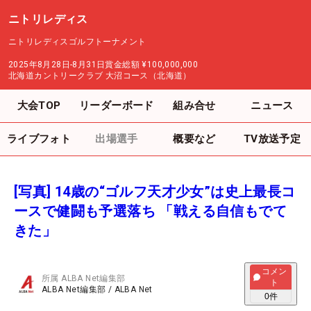
ニトリレディス
ニトリレディスゴルフトーナメント
2025年8月28日-8月31日
賞金総額
¥100,000,000
北海道カントリークラブ 大沼コース（北海道）
大会TOP
リーダーボード
組み合せ
ニュース
ライブフォト
出場選手
概要など
TV放送予定
[写真] 14歳の“ゴルフ天才少女”は史上最長コ
ースで健闘も予選落ち 「戦える自信もでて
きた」
コメン
所属
ALBA Net編集部
ト
ALBA Net編集部
/
ALBA Net
0
件