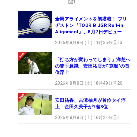
1
全周アライメントを初搭載！ ブリ
ヂストン『TOUR B JGR Roll-in
Alignment』、8月7日デビュー
2026年8月8日 (土) 11時35分
13
「打ち方が変わってしまう」洋芝へ
の苦手意識 安田祐香が“克服”の首
位浮上
2026年8月8日 (土) 18時49分
20
安田祐香、吉澤柚月が首位タイ浮
上 金田久美子が1差3位
2026年8月8日 (土) 16時21分
1