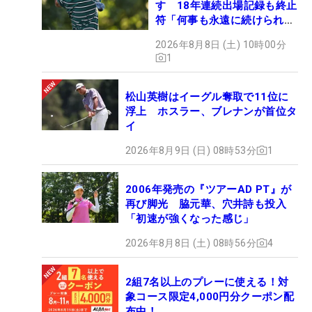
す 18年連続出場記録も終止
符「何事も永遠に続けられな
い」
2026年8月8日 (土) 10時00分
1
松山英樹はイーグル奪取で11位に
浮上 ホスラー、ブレナンが首位タ
イ
2026年8月9日 (日) 08時53分
1
2006年発売の『ツアーAD PT』が
再び脚光 脇元華、穴井詩も投入
「初速が強くなった感じ」
2026年8月8日 (土) 08時56分
4
2組7名以上のプレーに使える！対
象コース限定4,000円分クーポン配
布中！