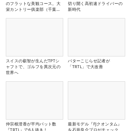
のフラットな美観コース。大
切り開く高初速ドライバーの
栄カントリー俱楽部（千葉
新時代
県）
スイスの叡智が生んだTPTシ
パターこじらせ記者が
ャフトで、ゴルフを異次元の
「TRTL」で大改善
世界へ
仲宗根澄香が平均パット数
最新モデル『FJクオンタム』
『TRTL』で6人抜き！
を石井良介プロがチェック