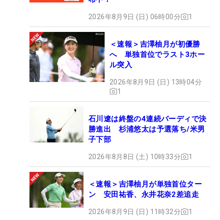
2026年8月9日 (日) 06時00分
1
＜速報＞吉澤柚月が初優勝
へ 単独首位でラスト3ホー
ル突入
2026年8月9日 (日) 13時04分
1
石川遼は終盤の4連続バーディで決
勝進出 杉浦悠太は予選落ち/米男
子下部
2026年8月8日 (土) 10時33分
1
＜速報＞吉澤柚月が単独首位ター
ン 安田祐香、永井花奈2差追走
2026年8月9日 (日) 11時32分
1