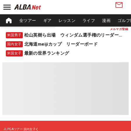
全ツアー
ギア
レッスン
ライフ
漫画
ゴルフ
メルマガ登録
松山英樹ら出場 ウィンダム選手権のリーダーボード
米国男子
北海道meijiカップ リーダーボード
国内女子
最新の世界ランキング
米国女子
JLPGAツアー
国内女子