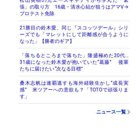
松山英樹の元エースキャディから学んだ「緊
張」の取り方 16歳・清水心結が狙うはアマV→
プロテスト免除
21勝目の鈴木愛、同じ『スコッツデール』シリ
ーズでも「マレットにして距離感が合うように
なった」【勝者のギア】
「落ちるところまで落ちた」隆盛極めた20代…
31歳になった鈴木愛が抱いていた“葛藤” 後輩
たちに届けたい“次なる目標”
桑木志帆は連覇逃すも海外経験生かし“成長実
感” 米ツアーへの意欲も？「TOTOで頑張りま
す」
ニュース一覧