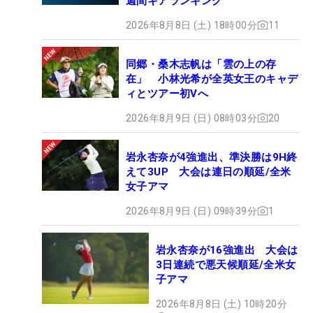
週間ギアランキング
2026年8月8日 (土) 18時00分
11
同郷・桑木志帆は「雲の上の存
在」 小林光希が全英女王のキャデ
ィとツアー初Vへ
2026年8月9日 (日) 08時03分
20
岩永杏奈が4強進出、準決勝は9H終
えて3UP 大会は連日の順延/全米
女子アマ
2026年8月9日 (日) 09時39分
1
岩永杏奈が16強進出 大会は
3日連続で悪天候順延/全米女
子アマ
2026年8月8日 (土) 10時20分