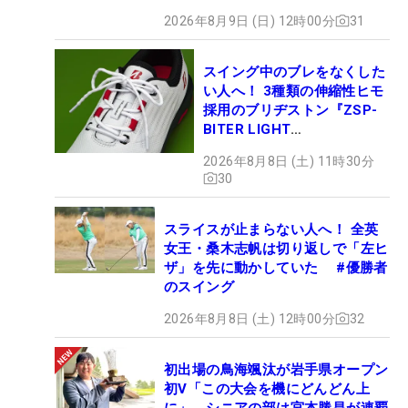
2026年8月9日 (日) 12時00分
31
スイング中のブレをなくした
い人へ！ 3種類の伸縮性ヒモ
採用のブリヂストン『ZSP-
BITER LIGHT
MAGICLACE』、8月8日デビ
2026年8月8日 (土) 11時30分
ュー
30
スライスが止まらない人へ！ 全英
女王・桑木志帆は切り返しで「左ヒ
ザ」を先に動かしていた #優勝者
のスイング
2026年8月8日 (土) 12時00分
32
初出場の鳥海颯汰が岩手県オープン
初V「この大会を機にどんどん上
に」 シニアの部は宮本勝昌が連覇