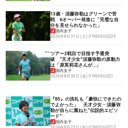
13歳・須藤弥勒はグリーンで苦
戦 6オーバー発進に「完璧な自
分を見せられなかった」
国内女子
24
2024年8月31日 (土) 07時00分
ツアー2戦目で目指す予選突
破 “天才少女”須藤弥勒の原動力
は「原英莉花さんが…」
国内女子
1
2024年8月30日 (金) 07時00分
『85』の洗礼も「豪快にできたの
でよかった」 天才少女・須藤弥
勒が自らに重ねた“伝説的エピソ
ード”
国内女子
13
2024年8月23日 (金) 07時00分