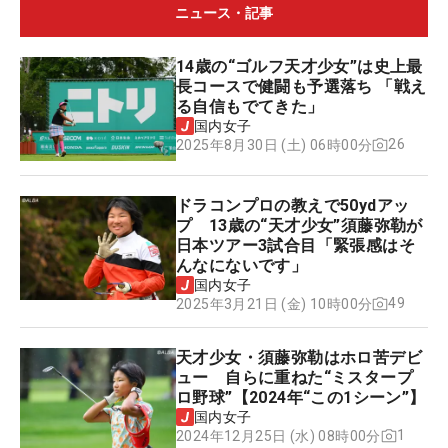
ニュース・記事
14歳の“ゴルフ天才少女”は史上最
長コースで健闘も予選落ち 「戦え
る自信もでてきた」
国内女子
26
2025年8月30日 (土) 06時00分
ドラコンプロの教えで50ydアッ
プ 13歳の“天才少女”須藤弥勒が
日本ツアー3試合目「緊張感はそ
んなにないです」
国内女子
49
2025年3月21日 (金) 10時00分
天才少女・須藤弥勒はホロ苦デビ
ュー 自らに重ねた“ミスタープ
ロ野球”【2024年“この1シーン”】
国内女子
1
2024年12月25日 (水) 08時00分