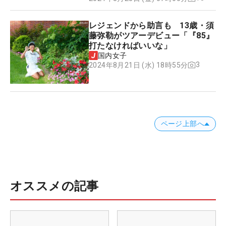
レジェンドから助言も 13歳・須
藤弥勒がツアーデビュー「『85』
打たなければいいな」
国内女子
3
2024年8月21日 (水) 18時55分
ページ上部へ
オススメの記事