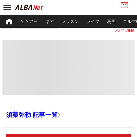
全ツアー
ギア
レッスン
ライフ
漫画
ゴルフ
メルマガ登録
須藤弥勒 記事一覧