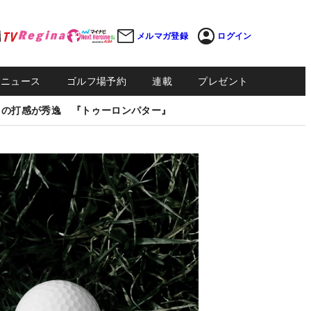
メルマガ登録
ログイン
Sニュース
ゴルフ場予約
連載
プレゼント
しの打感が秀逸 『トゥーロンパター』