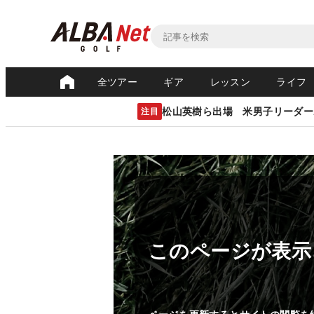
全ツアー
ギア
レッスン
ライフ
松山英樹ら出場 米男子リーダー
注目
このページが表示