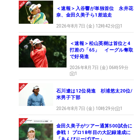
＜速報＞入谷響が単独首位 永井花
奈、金田久美子ら1差追走
2026年8月7日 (金) 12時42分
1
＜速報＞松山英樹は首位と4
打差の「65」 イーグル奪取
で好発進
2026年8月7日 (金) 06時59分
1
石川遼は12位発進 杉浦悠太20位/
米男子下部
2026年8月7日 (金) 10時29分
1
金田久美子がツアー通算500試合に
参戦！ プロ18年目の大記録達成に
「あんびりーばぼー」