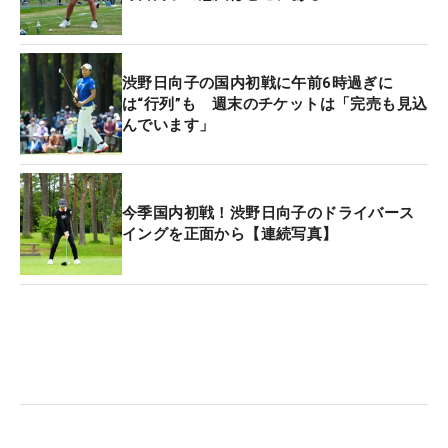
これから海外では全米女子を皮切りに「
KPMG全米
女子プロゴルフ選手権
」（6月23日〜、米国）、
渋野日向子の国内初戦に午前6時過ぎに
「アムンディ エビアン選手権」（7月21日〜、フラ
は“行列”も 週末のチケットは「完売も見込
んでいます」
ンス）、「
AIG女子オープン
」（8月4日〜、スコッ
トランド）と夏場にかけて米欧でメジャー大会が続
いていく。2019年の全英制覇で渋野は、海外5大大
会の出場権を有しているため、ここは専念とみられ
今季国内初戦！渋野日向子のドライバース
イングを正面から【連続写真】
る。
今回の
ブリヂストン
レディスオープンも予告はな
く、エントリー確定段階になり判明したもの。次
の“お知らせ”も突然やってくる？