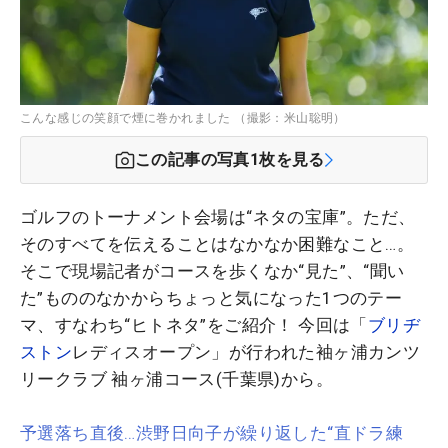
こんな感じの笑顔で煙に巻かれました （撮影：米山聡明）
この記事の写真
1
枚を見る
ゴルフのトーナメント会場は“ネタの宝庫”。ただ、
そのすべてを伝えることはなかなか困難なこと…。
そこで現場記者がコースを歩くなか“見た”、“聞い
た”もののなかからちょっと気になった1つのテー
マ、すなわち“ヒトネタ”をご紹介！ 今回は「
ブリヂ
ストン
レディスオープン」が行われた袖ヶ浦カンツ
リークラブ 袖ヶ浦コース(千葉県)から。
予選落ち直後…渋野日向子が繰り返した“直ドラ練