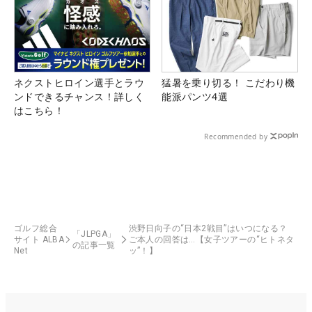
ネクストヒロイン選手とラウ
猛暑を乗り切る！ こだわり機
ンドできるチャンス！詳しく
能派パンツ4選
はこちら！
Recommended by
ゴルフ総合
渋野日向子の“日本2戦目”はいつになる？
「JLPGA」
サイト ALBA
ご本人の回答は…【女子ツアーの“ヒトネタ
の記事一覧
Net
ッ”！】