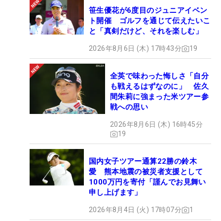
笹生優花が6度目のジュニアイベン
ト開催 ゴルフを通じて伝えたいこ
と「真剣だけど、それを楽しむ」
2026年8月6日 (木) 17時43分
19
全英で味わった悔しさ「自分
も戦えるはずなのに」 佐久
間朱莉に強まった米ツアー参
戦への思い
2026年8月6日 (木) 16時45分
19
国内女子ツアー通算22勝の鈴木
愛 熊本地震の被災者支援として
1000万円を寄付「謹んでお見舞い
申し上げます」
2026年8月4日 (火) 17時07分
1