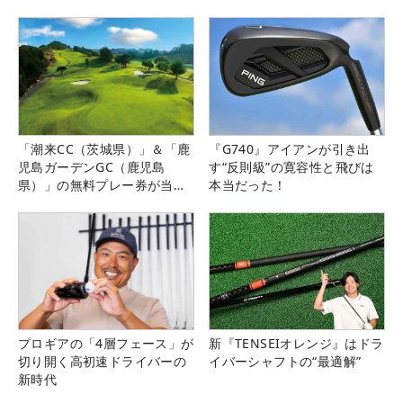
「潮来CC（茨城県）」＆「鹿
『G740』アイアンが引き出
児島ガーデンGC（鹿児島
す“反則級”の寛容性と飛びは
県）」の無料プレー券が当た
本当だった！
る！！
プロギアの「4層フェース」が
新『TENSEIオレンジ』はドラ
切り開く高初速ドライバーの
イバーシャフトの“最適解”
新時代