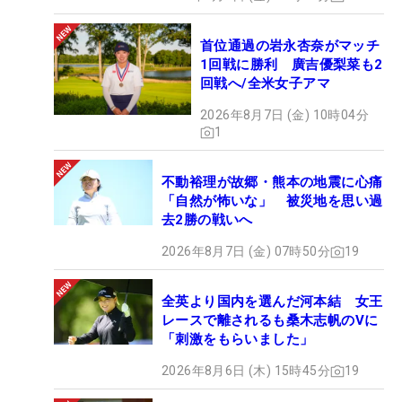
首位通過の岩永杏奈がマッチ
1回戦に勝利 廣吉優梨菜も2
回戦へ/全米女子アマ
2026年8月7日 (金) 10時04分
1
不動裕理が故郷・熊本の地震に心痛
「自然が怖いな」 被災地を思い過
去2勝の戦いへ
2026年8月7日 (金) 07時50分
19
全英より国内を選んだ河本結 女王
レースで離されるも桑木志帆のVに
「刺激をもらいました」
2026年8月6日 (木) 15時45分
19