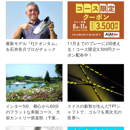
最新モデル『FJクオンタム』
11月までのプレーに2回使え
を石井良介プロがチェック
る！コース限定3,500円クー
ポン配布中！
インター5分、都心から60分
スイスの叡智が生んだTPTシ
のフラットな美観コース。大
ャフトで、ゴルフを異次元の
栄カントリー俱楽部（千葉
世界へ
県）