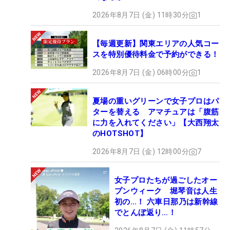
2026年8月7日 (金) 11時30分
1
【毎週更新】関東エリアの人気コー
スを特別優待料金で予約ができる！
2026年8月7日 (金) 06時00分
1
夏場の重いグリーンで女子プロはパ
ターを替える アマチュアは「腹筋
に力を入れてください」【大西翔太
のHOTSHOT】
2026年8月7日 (金) 12時00分
7
女子プロたちが過ごしたオー
プンウィーク 堀琴音は人生
初の…！ 六車日那乃は新幹線
でとんぼ返り…！