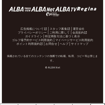
広告掲載について
スタッフ募集
運営会社
プライバシーポリシー
ご利用に際して
会員規約
ガイドライン
特定商取引法に基づく表示
ゴルフ場予約サービス利用規約
マイページサービス利用規約
ポイント利用規約
お問合せ
ヘルプ
サイトマップ
掲載されている全てのコンテンツの無断での転載、転用、コピー等は禁じま
す。
© ALBA Net