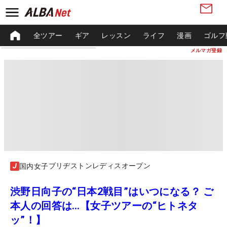
全ツアー
ギア
レッスン
ライフ
漫画
ゴルフ
メルマガ登録
ブリヂストンレディスオープン
国内女子
渋野日向子の“日本2戦目”はいつになる？ ご
本人の回答は…【女子ツアーの“ヒトネタ
ッ”！】