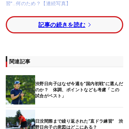
習”…何のため？【連続写真】
今季の日本ツアー初戦として千葉県を選んだ渋野日
記事の続きを読む
向子。2日間トータル3オーバーで予選落ちという結
果に終わったが、その人気は相変わらずだった。大
ギャラリーを引き連れてのラウンドはもちろんのこ
と、練習日にはほかの選手たちからも「おかえり
ー」という言葉を次々かけられた。
関連記事
一時帰国しての試合出場はこの1試合のみで、今週
中には再渡米し6月2日開幕の海外メジャー「
全米女
渋野日向子はなぜ今週を“国内初戦”に選んだ
子オープン
」から“主戦場”に復帰する。こうなる
のか？ 体調、ポイントなども考慮「この
試合がベスト」
と、やはり気になるのは『次はいつ戻ってくる
の？』。ただ2日目のラウンド後、そんな質問を投
げられた渋野は「秘密です」と言ってニヤリ。「そ
うなった場合はお知らせします！」と笑顔で煙に巻
日没間際まで繰り返された“直ドラ練習” 渋
野日向子の意図はどこにある？
いた。