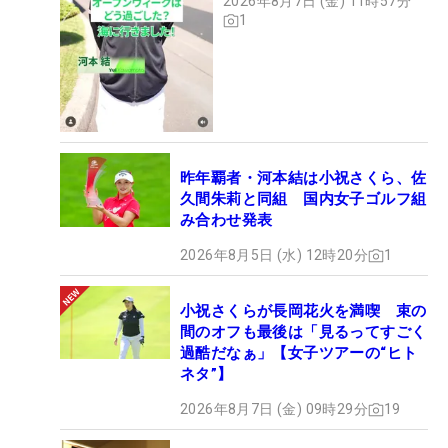
2026年8月7日 (金) 11時57分
1
昨年覇者・河本結は小祝さくら、佐
久間朱莉と同組 国内女子ゴルフ組
み合わせ発表
2026年8月5日 (水) 12時20分
1
小祝さくらが長岡花火を満喫 束の
間のオフも最後は「見るってすごく
過酷だなぁ」【女子ツアーの“ヒト
ネタ”】
2026年8月7日 (金) 09時29分
19