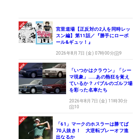
宮里道場【正反対の2人を同時レッ
スン編】第11話／『勝手にローボ
ール&ギュッ！』
2026年8月7日 (金) 07時00分
9
「いつかはクラウン」「シー
マ現象」……あの熱狂を覚え
ているか？ バブルのゴルフ場
を彩った名車たち
2026年8月7日 (金) 11時30分
10
「61」マークのホスラーは勝てば
70人抜き！ 大逆転プレーオフ進
出なるか