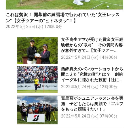
これは贅沢！ 開幕前の練習場で行われていた“女王レッス
ン”【女子ツアーの“ヒトネタッ”！】
2022年5月25日 (水) 12時00分
女子高生アマが受けた賞金女王経
験者からの“取材” その質問内容
が意外すぎて…【女子ツアー
の“ヒトネタッ”！】
2022年5月24日 (火) 14時00分
西郷真央のバンカーショットから
聞こえた“究極の音”とは？ 劇的
イーグルに隠された技術【辻にぃ
見聞】
2022年5月24日 (火) 12時00分
宮里藍がジュニアレッスン会を実
施 子どもたちは笑顔で「ゴルフ
をもっと頑張りたい！」
2022年5月24日 (火) 07時00分