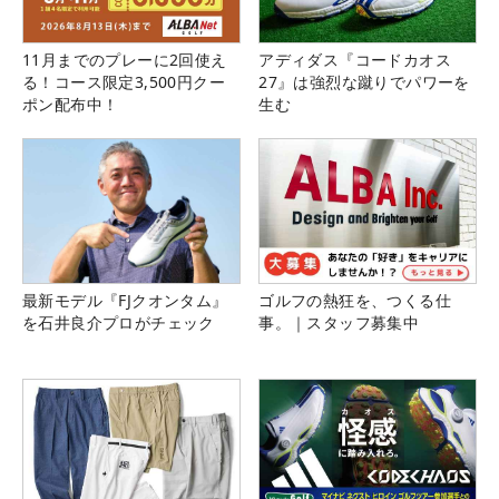
11月までのプレーに2回使え
アディダス『コードカオス
る！コース限定3,500円クー
27』は強烈な蹴りでパワーを
ポン配布中！
生む
最新モデル『FJクオンタム』
ゴルフの熱狂を、つくる仕
を石井良介プロがチェック
事。｜スタッフ募集中