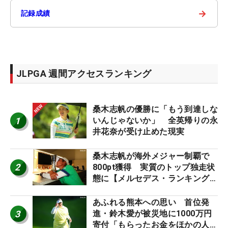
→
記録成績
JLPGA 週間アクセスランキング
桑木志帆の優勝に「もう到達しな
1
いんじゃないか」 全英帰りの永
井花奈が受け止めた現実
桑木志帆が海外メジャー制覇で
2
800pt獲得 実質のトップ独走状
態に【メルセデス・ランキング番
外編】
あふれる熊本への思い 首位発
3
進・鈴木愛が被災地に1000万円
寄付「もらったお金をほかの人