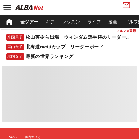
全ツアー
ギア
レッスン
ライフ
漫画
ゴルフ
メルマガ登録
松山英樹ら出場 ウィンダム選手権のリーダーボード
米国男子
北海道meijiカップ リーダーボード
国内女子
最新の世界ランキング
米国女子
JLPGAツアー
国内女子