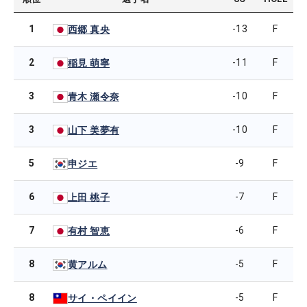
1
-13
F
西郷 真央
2
-11
F
稲見 萌寧
3
-10
F
青木 瀬令奈
3
-10
F
山下 美夢有
5
-9
F
申ジエ
6
-7
F
上田 桃子
7
-6
F
有村 智恵
8
-5
F
黄アルム
8
-5
F
サイ・ペイイン