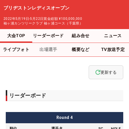
ブリヂストンレディスオープン
2022年5月19日-5月22日
賞金総額
¥100,000,000
袖ヶ浦カンツリークラブ 袖ヶ浦コース（千葉県）
大会TOP
リーダーボード
組み合せ
ニュース
ライブフォト
出場選手
概要など
TV放送予定
更新する
リーダーボード
Round
4
順位
選手名
SC
HOLE