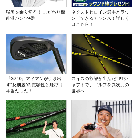
猛暑を乗り切る！ こだわり機
ネクストヒロイン選手とラウ
能派パンツ4選
ンドできるチャンス！詳しく
はこちら！
『G740』アイアンが引き出
スイスの叡智が生んだTPTシ
す“反則級”の寛容性と飛びは
ャフトで、ゴルフを異次元の
本当だった！
世界へ