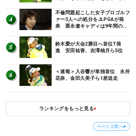
に」
不倫問題起こした女子プロゴルフ
4
ァー3人への処分をJLPGAが発
表 栗永遼キャディは9年間の立
ち入り禁止
鈴木愛が大会2勝目へ首位T発
5
進 安田祐香、吉澤柚月ら5位
＜速報＞入谷響が単独首位 永井
6
花奈、金田久美子ら1差追走
ランキングをもっと見る
ページ上部へ